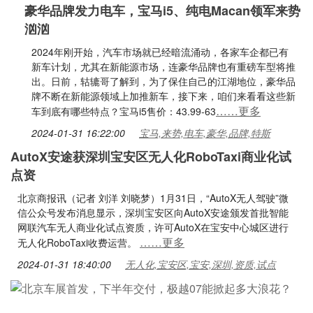
豪华品牌发力电车，宝马i5、纯电Macan领军来势
汹汹
2024年刚开始，汽车市场就已经暗流涌动，各家车企都已有
新车计划，尤其在新能源市场，连豪华品牌也有重磅车型将推
出。日前，轱辘哥了解到，为了保住自己的江湖地位，豪华品
牌不断在新能源领域上加推新车，接下来，咱们来看看这些新
……更多
车到底有哪些特点？宝马i5售价：43.99-63
2024-01-31 16:22:00
宝马,来势,电车,豪华,品牌,特斯
AutoX安途获深圳宝安区无人化RoboTaxi商业化试
点资
北京商报讯（记者 刘洋 刘晓梦）1月31日，“AutoX无人驾驶”微
信公众号发布消息显示，深圳宝安区向AutoX安途颁发首批智能
网联汽车无人商业化试点资质，许可AutoX在宝安中心城区进行
……更多
无人化RoboTaxi收费运营。
2024-01-31 18:40:00
无人化,宝安区,宝安,深圳,资质,试点