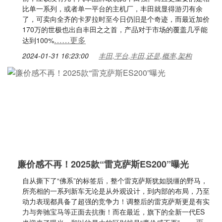
比单一系列，或者单一平台的主机厂，丰田就显得游刃有余
了，可卖向全齐的卡罗拉时至今日仍旧是个奇迹，而最近加价
170万的世极也出自丰田之之首，产品对于市场的覆盖几乎能
……更多
达到100%
2024-01-31 16:23:00
丰田,平台,丰田,还是,概率,架构
廉价感不再！2025款“雷克萨斯ES200”曝光
自从撕下了“佛系”的标签后，整个雷克萨斯犹如脱缰的野马，
所亮相的一系列新车无论是从外观设计，到内部的布局，乃至
动力表现都具备了超强的竞争力！调整后的雷克萨斯更是有实
力与奔驰宝马等正面去抗衡！而在最近，旗下的全新一代ES