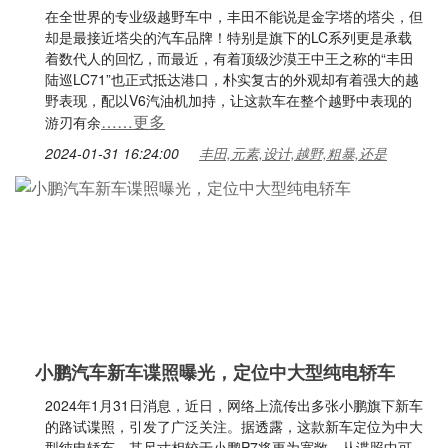
在全世界的专业级越野车中，丰田不能说是金字塔的塔尖，但
却是最接近塔尖的汽车品牌！特别是旗下的LC系列更是承载
着数代人的回忆，而最近，有着顶级沙漠王中王之称的“丰田
陆巡LC71”也正式抵达港口，朴实复古的外观却有着强大的越
野表现，配以V6汽油机加持，让这款车在整个越野中表现的
……更多
游刃有余
2024-01-31 16:24:00
丰田,元素,设计,越野,粗暴,还是
小鹏汽车新车谍照曝光，定位中大型纯电轿车
2024年1月31日消息，近日，网络上流传出多张小鹏旗下新车
的路试谍照，引发了广泛关注。据透露，这款新车定位为中大
型纯电轿车，其尺寸相较于小鹏P7将更为宽敞。从谍照中可