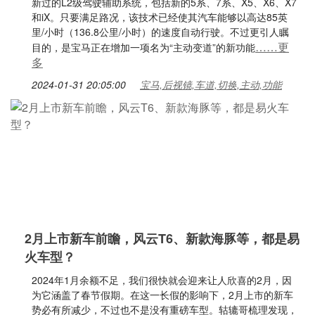
新过的L2级驾驶辅助系统，包括新的5系、7系、X5、X6、X7
和iX。只要满足路况，该技术已经使其汽车能够以高达85英
里/小时（136.8公里/小时）的速度自动行驶。不过更引人瞩
……更
目的，是宝马正在增加一项名为“主动变道”的新功能
多
2024-01-31 20:05:00
宝马,后视镜,车道,切换,主动,功能
2月上市新车前瞻，风云T6、新款海豚等，都是易
火车型？
2024年1月余额不足，我们很快就会迎来让人欣喜的2月，因
为它涵盖了春节假期。在这一长假的影响下，2月上市的新车
势必有所减少，不过也不是没有重磅车型。轱辘哥梳理发现，