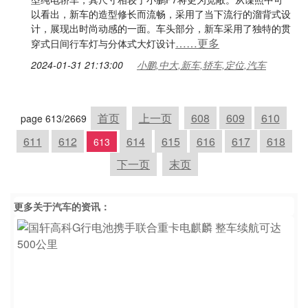
以看出，新车的造型修长而流畅，采用了当下流行的溜背式设
计，展现出时尚动感的一面。车头部分，新车采用了独特的贯
……更多
穿式日间行车灯与分体式大灯设计
2024-01-31 21:13:00
小鹏,中大,新车,轿车,定位,汽车
首页
上一页
608
609
610
page 613/2669
611
612
614
615
616
617
618
613
下一页
末页
更多关于
汽车
的资讯：