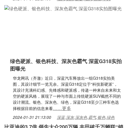
绿色硬派、银色科技、深灰色霸气 深蓝G318实拍
图曝光
华龙网讯（齐澈）近日，深蓝汽车释放出一组G318实拍美
图，其设计细节一览无余。深蓝G318定位于“科技新硬派”，
其设计充满科幻感、先锋感和硬派感，传递一种来自未来和太
空的硬派风格，展现了一种与市面上传统硬派SUV截然不同的
设计潮流。银色、深灰色、绿色，深蓝G318至少三种车色选
……更多
择根据目前的信息来看
2024-01-31 21:13:00
深蓝,深灰,深灰色,霸气,银色,绿色
比亚迪的3.7倍 领先大众200万辆 丰田破千万蝉联“销