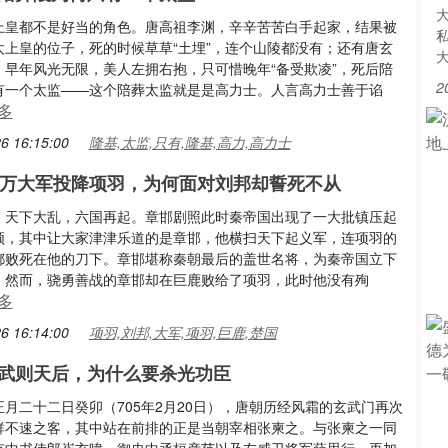
上皇都不是好当的角色。唐高祖李渊，辛辛苦苦白手起家，结果被
太上皇的位子，死的时候草草“土埋”，连个山陵都没有；还有唐玄
，早年风光无限，美人左拥右抱，只可惜晚年“备受欺凌”，死后陪
2
有一个太监——这个陪葬太监就是是高力士。人言高力士善于谄
多
6 16:15:00
隆基,太监,只有,隆基,高力,高力士
0万大军投降项羽，为何面对刘邦却誓死不从
，天下大乱，六国再起。章邯剧照此时秦帝国出现了一大批镇压起
领，其中让大家津津乐道的是章邯，他横扫天下起义军，连项羽的
都败死在他的刀下。章邯堪称秦朝最后的盖世名将，为秦帝国立下
。然而，骁勇善战的章邯却在巨鹿败给了项羽，此时他没有殉
多
6 16:14:00
项羽,刘邦,大军,项羽,巨鹿,楚国
武则天后，为什么要杀光功臣
月二十二日癸卯（705年2月20日），唐朝历经风霜的玄武门再次
群不速之客，其中站在前排的正是当朝宰相张柬之。与张柬之一同