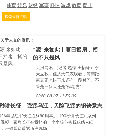
体育
娱乐
财经
军事
科技
游戏
教育
育儿
搜索最新资讯
多关于
人文
的资讯：
“源”来如此丨夏日摇扇，摇
的不只是风
大河网讯 （记者 赵檬 王怡潇）今
天立秋，但从天气表现看，河南距
离真正凉快下来还有一段时间。不
管是三伏天还是“秋老虎”
2026-08-07 11:59:00
0秒讲长征｜强渡乌江：天险飞渡的钢铁意志
026年是红军长征胜利90周年。《90秒讲长征》系列
短视频，聚焦长征在贵州的一个个核心实践或感人细
节，带领观众重返历史现场