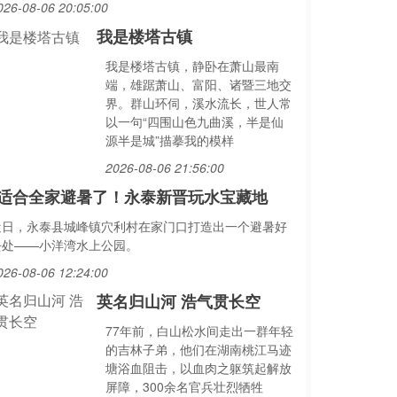
026-08-06 20:05:00
我是楼塔古镇
我是楼塔古镇，静卧在萧山最南
端，雄踞萧山、富阳、诸暨三地交
界。群山环伺，溪水流长，世人常
以一句“四围山色九曲溪，半是仙
源半是城”描摹我的模样
2026-08-06 21:56:00
适合全家避暑了！永泰新晋玩水宝藏地
近日，永泰县城峰镇穴利村在家门口打造出一个避暑好
去处——小洋湾水上公园。
026-08-06 12:24:00
英名归山河 浩气贯长空
77年前，白山松水间走出一群年轻
的吉林子弟，他们在湖南桃江马迹
塘浴血阻击，以血肉之躯筑起解放
屏障，300余名官兵壮烈牺牲