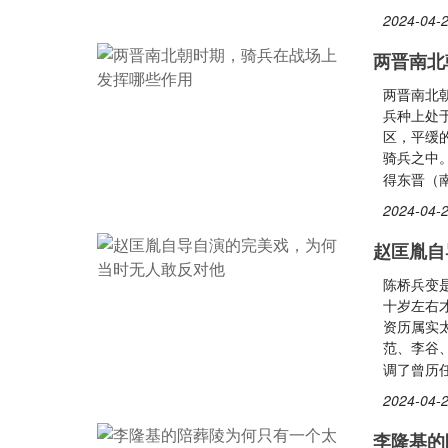
2024-04-2
两晋南北
两晋南北
兵种上处
区，平缓
骑兵之中
得东晋（
2024-04-2
赵匡胤自
陈桥兵变
十岁左右
资历属实
范、李谷
调了曾历
2024-04-2
李隆基的