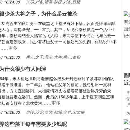
6 16:24:00
关羽,刘备,诸葛,前提,刘备,魏延
很少杀大将之子，为什么岳云被杀
，功高盖主的良臣勇士在朝堂之上都没有好下场，反而是奸诈卑鄙
惑人心，深得圣宠，一生富贵。其中，岳飞和秦桧就是一个活生生
当年，秦桧勾结金人陷害岳飞入狱，宋高宗便下令将岳飞与岳云一
宋朝自建朝以来，很少有将臣父子一同被处死的先例，俗话说“罪不
……更多
6 16:25:00
岳云,之子,君主,大将,岳云,秦桧
为什么很少有人问津
圆
964年，宋太祖赵匡胤将老爹赵弘殷从开封迁葬到了紧邻洛阳的巩
近
都洛阳做准备。十二年后，他站在父亲的墓前，挽弓射出一支羽
射出，方向直指洛阳。太祖豪情万丈地指着箭落处告诉身旁的众
浙
陵墓就要定在洛阳。然而，此后的150多年里，上千座宋朝皇室和
……更多
葬却都安顿在了北枕黄河
6 16:26:00
皇陵,汴梁,皇陵,都城,金兵,宋太宗
2
养这些藩王每年需要多少钱呢