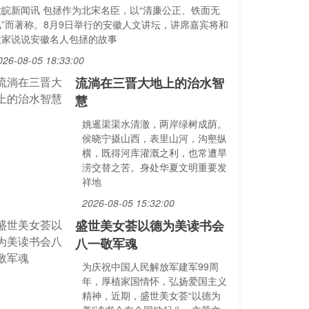
大皖新闻讯 包拯作为北宋名臣，以“清廉公正、铁面无
私”而著称。8月9日举行的安徽人文讲坛，讲席嘉宾将和
大家说说安徽名人包拯的故事
026-08-05 18:33:00
流淌在三晋大地上的治水智
慧
姚暹渠渠水清澈，两岸绿树成荫。
侯晓宁摄山西，表里山河，沟壑纵
横，既得河库灌溉之利，也常遭旱
涝交替之苦。身处华夏文明重要发
祥地
2026-08-05 15:32:00
盛世美女荟以德为美读书会
八一敬军魂
为庆祝中国人民解放军建军99周
年，厚植家国情怀，弘扬爱国主义
精神，近期，盛世美女荟“以德为