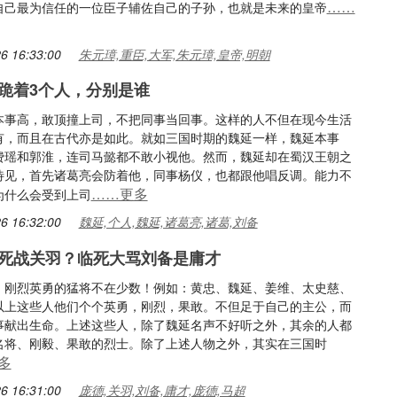
……
自己最为信任的一位臣子辅佐自己的子孙，也就是未来的皇帝
6 16:33:00
朱元璋,重臣,大军,朱元璋,皇帝,明朝
跪着3个人，分别是谁
本事高，敢顶撞上司，不把同事当回事。这样的人不但在现今生活
有，而且在古代亦是如此。就如三国时期的魏延一样，魏延本事
费瑶和郭淮，连司马懿都不敢小视他。然而，魏延却在蜀汉王朝之
待见，首先诸葛亮会防着他，同事杨仪，也都跟他唱反调。能力不
……更多
为什么会受到上司
6 16:32:00
魏延,个人,魏延,诸葛亮,诸葛,刘备
死战关羽？临死大骂刘备是庸才
，刚烈英勇的猛将不在少数！例如：黄忠、魏延、姜维、太史慈、
以上这些人他们个个英勇，刚烈，果敢。不但足于自己的主公，而
事献出生命。上述这些人，除了魏延名声不好听之外，其余的人都
名将、刚毅、果敢的烈士。除了上述人物之外，其实在三国时
多
6 16:31:00
庞德,关羽,刘备,庸才,庞德,马超