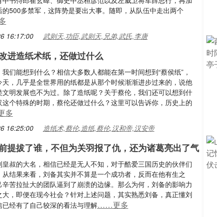
有中书侍郎崔玄暐、御史中丞桓彦范以及左威卫将军薛思行，再加
后的500多禁军，这阵势是要出大事。随即，从队伍中走出两个
多
6 16:17:00
武则天,功臣,武则天,兄弟,武氏,李唐
改进造纸术纸，还做过什么
，我们能想到什么？相信大多数人都能在第一时间想到“蔡侯纸”，
今天，几乎是全世界用的纸都是从那个时候渐渐进步过来的，说他
类文明发展也不为过。除了造纸呢？关于蔡伦，我们还可以想到什
汉这个特殊的时期，蔡伦还做过什么？这里可以告诉你，历史上的
更多
6 16:25:00
造纸术,蔡伦,造纸,蔡伦,汉和帝,汉安帝
前提拔了谁，不但为关羽报了仇，还为诸葛亮出了气
刘皇叔的大名，相信已经是无人不知，对于酷爱三国历史的伙伴们
！从结果来看，刘备其实并不算是一个成功者，反而在他有生之
己辛苦拉扯大的团队逼到了崩溃的边缘。那么为何，刘备的影响力
之大，即便在现今社会？针对上述问题，其实熟悉刘备，真正懂刘
……更多
信已经有了自己较深的看法与理解