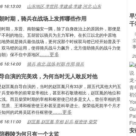
6 16:13:00
山东地区,李世民,李建成,李建,河北,山东
早
朝时期，骑兵在战场上发挥哪些作用
千
朝时期，东晋、南朝偏安一隅，除了自身政治上的原因外，那便是
于不利的地位。五胡皆以骑兵为主力军种。在长江以北的中原地
的地势就是骑兵最佳战场，更何况那个时候双马镫已经开始普及于
。双马镫的运用，使得骑兵战斗力飙升，北方借助骑兵的战斗力使
……更多
南朝）保不住中原地区
2
6 16:14:00
骑兵,南北,战场,时期,作用,骑兵
导自演的完美戏，为何当时无人敢反对他
是赵匡胤自导自演的，当时的赵匡胤只有33岁，跟五代其他大约五
才兵变称帝的前辈皇帝相比，甚至和石敬瑭相比，赵匡胤的地位和
太浅。而且柴荣时期的宰相和枢密使已经多是文人，曾任宰相的景
、范质、王溥和枢密使王朴甚至是科举进士。柴荣临死前半个月才
……更多
任知州的武将吴廷祚任枢密使
6 16:11:00
赵匡胤,赵匡胤,宰相,起兵,枢密使,柴荣
安
陪葬陵为何只有一个太监