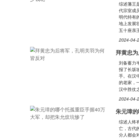
综述藩王
代宗室成
明代特有
地上发展
五十座亲
2024-04-2
拜黄忠为
刘备蓄力
报了长坂
手。在汉
的老家，
汉中胜仗
2024-04-2
朱元璋的
综述人终
亡，古代
分人都会