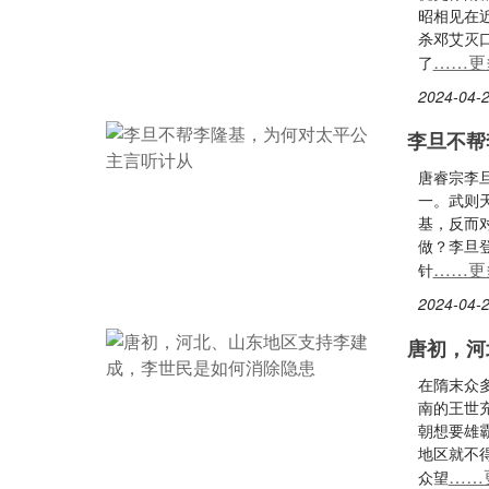
昭相见在
杀邓艾灭
……更
了
2024-04-2
李旦不帮
唐睿宗李
一。武则
基，反而
做？李旦
……更
针
2024-04-2
唐初，河
在隋末众
南的王世
朝想要雄
地区就不
……
众望