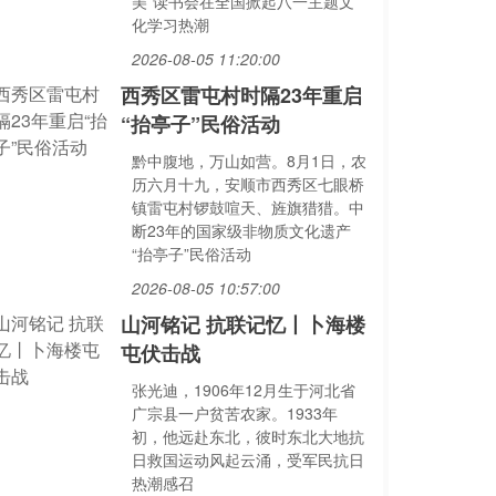
美”读书会在全国掀起八一主题文
化学习热潮
2026-08-05 11:20:00
西秀区雷屯村时隔23年重启
“抬亭子”民俗活动
黔中腹地，万山如营。8月1日，农
历六月十九，安顺市西秀区七眼桥
镇雷屯村锣鼓喧天、旌旗猎猎。中
断23年的国家级非物质文化遗产
“抬亭子”民俗活动
2026-08-05 10:57:00
山河铭记 抗联记忆丨卜海楼
屯伏击战
张光迪，1906年12月生于河北省
广宗县一户贫苦农家。1933年
初，他远赴东北，彼时东北大地抗
日救国运动风起云涌，受军民抗日
热潮感召