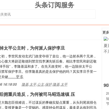
头条订阅服务
更
掉太平公主时，为何派人保护李旦
之初，李世民发动玄武门政变夺得了皇位，他一边射杀两个兄弟，
出心腹大将尉迟敬德到禁宫找李渊先斩后奏。相比李世民和尉迟敬
不择手段”，李隆基温和多了。在先天政变时，他一边除掉太平公
派禁军保护李旦。但李隆基真的是去保护他的吗？其实李旦手里一
……更多
是关键
6 16:18:00
隆基,太平,公主,保护,隆基,太平
9
2
后拥重兵造反，为何被司马昭迅速镇 压
是大魏忠臣很难说，不过谋反的事确实疑点重重，从头到尾就很仓
剧，姜维更像是一个背锅的。感觉钟会想谋反，最多是从收到司马