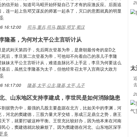
2
近的信开始，知道司马昭开始怀疑自己了才有的应激反应。后面追
口，连一起上告邓艾谋反的师篡一起杀了，灭口的意图就真的明显
多
6 16:12:00
司马,重兵,司马,魏国,邓艾,蜀汉
李隆基，为何对太平公主言听计从
旦是武则天第四子，先后两次登基为帝，是唐朝最传奇的皇D之
天死后，李旦第二次登基为帝，可他却不向着自己的亲儿子李隆
对妹妹太平公主言听计从，难道血脉比不上手足，李旦为何要这么
太
登基后，虽然立李隆基为太子，但他经常召太平入宫商议大政方
多
6 16:17:00
隆基,太平,公主,隆基,太平,儿子
2
北、山东地区支持李建成，李世民是如何消除隐患
多割据势力中，最强的几股主要盘踞在北方，比如关中的李渊，河
充，河北的窦建德，三股力量犬牙交错，形成三足鼎立之势，唐王
霸天下，就要打破这种平衡。王世充比较好办，因为他本来在河南
得民心，窦建德就比较麻烦了。因为窦建德在河北、山东地区深孚
更多