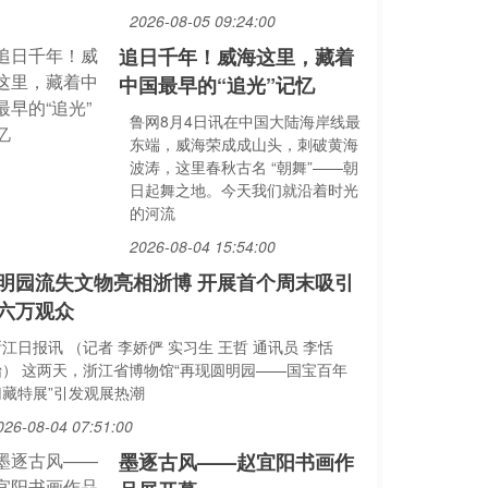
2026-08-05 09:24:00
追日千年！威海这里，藏着
中国最早的“追光”记忆
鲁网8月4日讯在中国大陆海岸线最
东端，威海荣成成山头，刺破黄海
波涛，这里春秋古名 “朝舞”——朝
日起舞之地。今天我们就沿着时光
的河流
2026-08-04 15:54:00
明园流失文物亮相浙博 开展首个周末吸引
六万观众
江日报讯 （记者 李娇俨 实习生 王哲 通讯员 李恬
怡） 这两天，浙江省博物馆“再现圆明园——国宝百年
归藏特展”引发观展热潮
026-08-04 07:51:00
墨逐古风——赵宜阳书画作