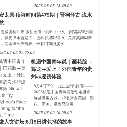
2026-08-06 13:45:00
安太原·读诗时间第479期｜晋祠怀古 流水
秋
《游叔虞祠》宋·张伯玉庙中桐叶手中文，闲读高碑拂素
尘。异陇归禾曾是主，徒林射兕独留神。关河莫问周秦
事，花木谁分汉魏春。惟有门前旧溪水
026-08-06 07:05:00
机遇中国青年说｜画花脸→
舞龙→爱上！外国青年的贵
州非遗初体验
8月4日下午，走进全球“黔”沿——
2026机遇中国青年说活动走进锦
屏县隆里古城。12名来自美国、巴
西、泰国、塔吉克斯坦
2026-08-05 19:58:00
徽人文讲坛|8月9日讲包拯的故事