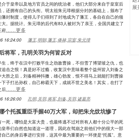
是介于皇帝以及地方官员之间的统治者，他们大部分来自于皇室后
员，还拥有自己的头衔。明太祖朱元璋根据分封的基础上，颁布了
的藩封制度，使得儿子们得到了封地成为了藩王，各自在自己的领
壮大。据统计。朱元璋的后代有83人被封为了亲王，全国共建立了
……更多
王府
6 16:24:00
藩王,明朝,藩王,俸禄,宗室,朱元璋
后将军，孔明关羽为何皆反对
半生，终于在汉中打败平生之劲敌曹操，不但雪了博望坡之仇，也
坡追击之恨！真是好不过瘾，收复汉中意味着整个益州皆入刘备之
中大胜之后，刘备精神抖擞，雄心勃发，恨不得马上就能打到曹操
一下子打怂孙权，自己称霸天下，成就不世之美名！其实，在打了
……更多
之后
6 16:26:00
孔明,关羽,将军,刘备,关羽,诸葛亮
哪个托孤重臣手握40万大军，却把朱允炆坑惨了
有一死，哪怕是大富大贵，也最终逃不过对所有人都十分公平的死
的皇帝们自然也知道这一道理，因此在驾崩之前他们中的很大一部
对自己的身后事进行安排，这其中最为重要的一环便是“托孤”。意