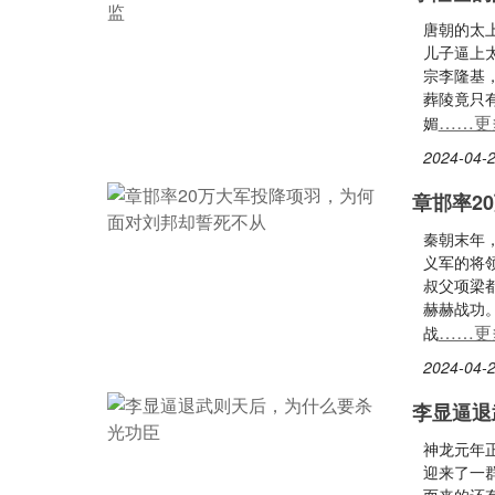
唐朝的太
儿子逼上
宗李隆基
葬陵竟只
……更
媚
2024-04-2
章邯率2
秦朝末年
义军的将
叔父项梁
赫赫战功
……更
战
2024-04-2
李显逼退
神龙元年正
迎来了一