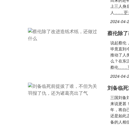
而来的还
上三人身
……更
人
2024-04-2
蔡伦除了
说起蔡伦
毕竟直到
推动了人
么？在东
……
蔡伦
2024-04-2
刘备临死
三国刘备
来说更甚
年，将自
还是如此
备的人相