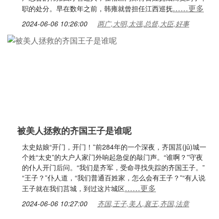
……更多
职的处分。早在数年之前，韩雍就曾担任江西巡抚
2024-06-06 10:26:00
两广,大明,太强,总督,大臣,好事
被美人拯救的齐国王子是谁呢
太史姑娘“开门，开门！”前284年的一个深夜，齐国莒(jǔ)城一
个姓“太史”的大户人家门外响起急促的敲门声。“谁啊？”守夜
的仆人开门后问。“我们是齐军，受命寻找失踪的齐国王子。”
“王子？”仆人道，“我们普通百姓家，怎么会有王子？”“有人说
……更多
王子就在我们莒城，到过这片城区
2024-06-06 10:27:00
齐国,王子,美人,襄王,齐国,法章