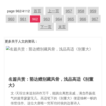
首页
上一页
957
958
959
page 962/4112
960
961
963
964
965
966
967
962
下一页
末页
更多关于
人文
的资讯：
名篇共赏：豁达赠别藏风骨，浅品高适《别董
大》
文 /天琮古来送别诗作万千，能跳出离愁哀戚，满含昂扬底
气的篇章寥寥无几。高适笔下的《别董大》便是独树一帜的
传世佳作。这位大唐唯一凭军功封侯的边塞诗人