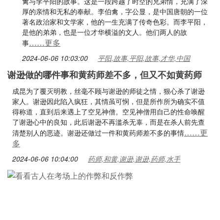
禽与李平阳的故事。这是一段跨越了时空的兄弟情，充满了深
厚的亲情和无私的奉献。李伯禽，字公显，是中国唐朝的一位
著名政治家和文学家，他的一生充满了传奇色彩。而李平阳，
是他的弟弟，也是一位才华横溢的文人。他们两人的故
……更多
事
2024-06-06 10:03:00
平阳,故事,平阳,故事,才华,中国
谢逊做的哪件事和黄药师差不多，但又不如黄药师
成昆为了覆灭明教，丝毫不顾与谢逊的师徒之情，狠心杀了谢逊
家人。谢逊因此陷入疯狂，其情虽可悯，但是所作所为确实不值
得称道，直到后来遇上了空见神僧。空见神僧用自己的性命唤醒
了谢逊心中的良知，此后谢逊不再滥杀无辜，而是在杀人前先查
……更
清楚别人的恶迹。谢逊还做过一件和黄药师差不多的事情
多
2024-06-06 10:04:00
药师,和黄,谢逊,谢逊,药师,水手