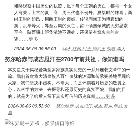
粗略观察中国历史的轨迹，似乎每个王朝的灭亡，都与一个女
人有关，上古的夏、商、周三代也不例外。夏桀时的妺喜，商
纣王时的妲己，周幽王时的褒姒。传说周幽王为博褒姒的一
笑，乱举烽火，导至西周的灭亡，留下倾国倾城的无穷思索，
至今，陕西骊山距华清池不远处，还保留有烽火台的古
……更多
迹
2024-06-06 09:55:00
祸水,红颜,纣王,周武王,朝歌,周人
努尔哈赤与成吉思汗在2700年前共祖，你知道吗
本文是关于揭秘爱新觉罗家族真实历史的一系列连载文章中的一
篇。我们首次将大清皇族八百年血脉的渊源和传承完整地呈现给
大家。我们坚决不虚构、不夸大，而是怀揣着对历史的敬畏之
心，以科学的方法，去探寻和还原历史的真实面貌。我们的目
……更多
的，就是为了给后人留下真实可信的历史真相
2024-06-06 09:53:00
努尔哈赤,成吉思汗,成吉,努尔,年前,女
真