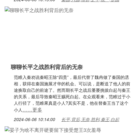
聊聊长平之战胜利背后的无奈
范睢入秦劝说秦昭王除“四贵”，最后代替了魏冉做了秦国的丞
相，获得在秦国施展才华的机会。可以说，是断送了他人的前
途换取自己的前途了。然而期长平之战后屡屡挑拔白起与秦王
的关系，最后导致秦昭王赐死白起。在众观看来，范睢过于小
人行径了，范睢果真是小人?其实不是，他在替秦王当了这个
……更多
小人
2024-06-06 10:14:00
长平,背后,无奈,胜利,秦王,白起