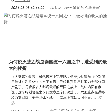
2024-06-06 10:11:00
勾践,公元,分界线,说法,七雄,鲁国
为何说灭楚之战是秦国统一六国之中，遭受到的最
大的挫折
《大秦赋》收官，虽然谈不上完美吧，但至少从演员（个别演
员除外）和服化道的水平来看，已经是妥妥吊打国内大部分国
产剧了。尽管很多人都说最后的灭国之战上，战斗场面有点
说，这个昭烈君在之前的文章里专门说过，灭六国重点在谋略
……更
和前期铺垫，至于具体的战斗，基本上都是大同小异
多
2024-06-06 10:13:00
秦国,六国,挫折,之中,统一,楚国