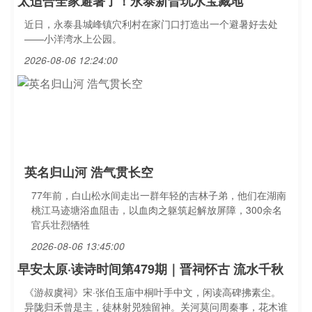
太适合全家避暑了！永泰新晋玩水宝藏地
近日，永泰县城峰镇穴利村在家门口打造出一个避暑好去处
——小洋湾水上公园。
2026-08-06 12:24:00
英名归山河 浩气贯长空
77年前，白山松水间走出一群年轻的吉林子弟，他们在湖南
桃江马迹塘浴血阻击，以血肉之躯筑起解放屏障，300余名
官兵壮烈牺牲
2026-08-06 13:45:00
早安太原·读诗时间第479期｜晋祠怀古 流水千秋
《游叔虞祠》宋·张伯玉庙中桐叶手中文，闲读高碑拂素尘。
异陇归禾曾是主，徒林射兕独留神。关河莫问周秦事，花木谁