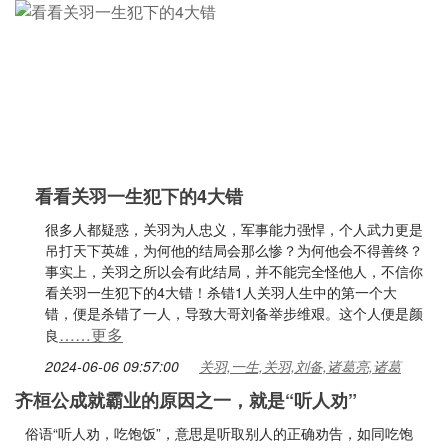
看看关羽一生犯下的4大错
很多人都疑惑，关羽为人忠义，军事能力强悍，个人武力更是
吊打天下英雄，为何他的结局会那么惨？为何他会不得善终？
事实上，关羽之所以会有此结局，并不能完全怪他人，不信你
看关羽一生犯下的4大错！杀错1人关羽人生中的第一个大
错，便是杀错了一人，导致大哥刘备举步维艰。这个人便是颜
……更多
良
2024-06-06 09:57:00
关羽,一生,关羽,刘备,诸葛亮,诸葛
齐桓公成就霸业的原因之一，就是“听人劝”
俗语“听人劝，吃饱饭”，意思是听取别人的正确劝告，如同吃饱