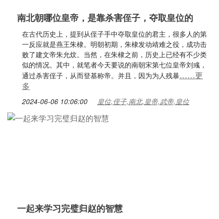
南北朝哪位皇帝，是靠杀害侄子，夺取皇位的
在古代历史上，提到从侄子手中夺取皇位的君主，很多人的第
一反应就是燕王朱棣。明朝初期，朱棣发动靖难之役，成功击
败了建文帝朱允炆。当然，在朱棣之前，历史上已经有不少类
似的情况。其中，就笔者今天要说的南朝宋第七位皇帝刘彧，
……更
通过杀害侄子，从而登基称帝。并且，因为为人残暴
多
2024-06-06 10:06:00
皇位,侄子,南北,皇帝,武帝,皇位
一起来学习完璧归赵的智慧