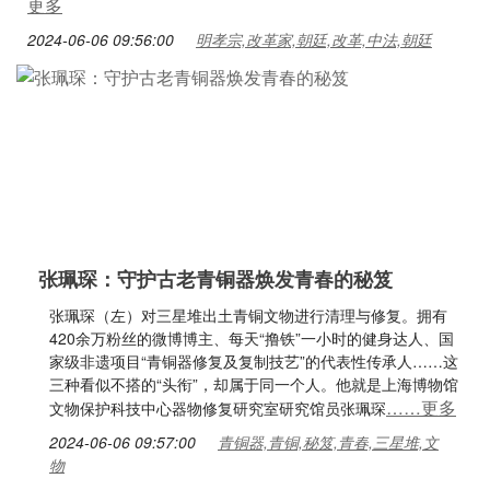
更多
2024-06-06 09:56:00
明孝宗,改革家,朝廷,改革,中法,朝廷
张珮琛：守护古老青铜器焕发青春的秘笈
张珮琛（左）对三星堆出土青铜文物进行清理与修复。拥有
420余万粉丝的微博博主、每天“撸铁”一小时的健身达人、国
家级非遗项目“青铜器修复及复制技艺”的代表性传承人……这
三种看似不搭的“头衔”，却属于同一个人。他就是上海博物馆
……更多
文物保护科技中心器物修复研究室研究馆员张珮琛
2024-06-06 09:57:00
青铜器,青铜,秘笈,青春,三星堆,文
物