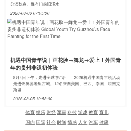
分汉魏春。惟有门前旧溪水
2026-08-06 07:05:00
机遇中国青年说｜画花脸→舞龙→爱上！外国青
年的贵州非遗初体验
8月4日下午，走进全球“黔”沿——2026机遇中国青年说活动
走进锦屏县隆里古城。12名来自美国、巴西、泰国、塔吉克
斯坦
2026-08-05 19:58:00
体育
娱乐
财经
军事
科技
游戏
教育
育儿
国内
国际
社会
时尚
情感
人文
汽车
健康