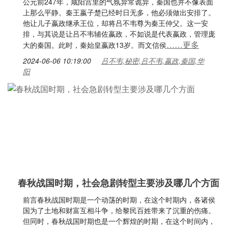
公元前247年，咸阳宫里的气氛异常诡异，秦国也并不像表面
上那么平静。秦王嬴子楚已经时日无多，他必须做出安排了。
他让儿子嬴政继承王位，却将吕不韦尊为秦王仲父。这一安
排，与其说是让吕不韦辅佐嬴政，不如说是代表嬴政，管理庞
……更多
大的秦国。此时，秦始皇嬴政13岁。而文信侯
2024-06-06 10:19:00
吕不韦,秘密,吕不韦,嬴政,秦国,华
阳
春秋战国时期，社会急剧转型主要涉及哪几个方面
前言春秋战国时期是一个动荡的时期，在这个时期内，各诸侯
国为了土地和财富互相斗争，给黎民百姓带来了沉重的伤痛。
但同时，春秋战国时期也是一个辉煌的时期，在这个时间内，