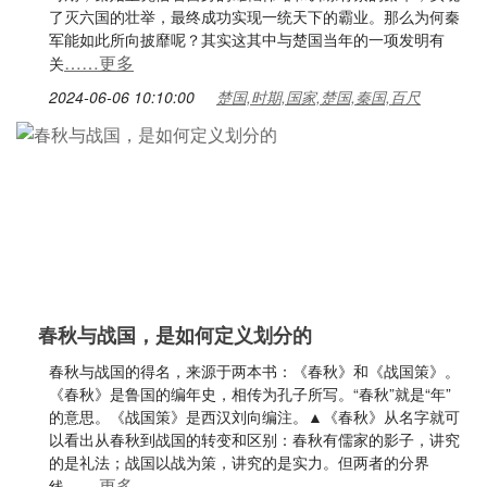
了灭六国的壮举，最终成功实现一统天下的霸业。那么为何秦
军能如此所向披靡呢？其实这其中与楚国当年的一项发明有
……更多
关
2024-06-06 10:10:00
楚国,时期,国家,楚国,秦国,百尺
春秋与战国，是如何定义划分的
春秋与战国的得名，来源于两本书：《春秋》和《战国策》。
《春秋》是鲁国的编年史，相传为孔子所写。“春秋”就是“年”
的意思。《战国策》是西汉刘向编注。▲《春秋》从名字就可
以看出从春秋到战国的转变和区别：春秋有儒家的影子，讲究
的是礼法；战国以战为策，讲究的是实力。但两者的分界
……更多
线