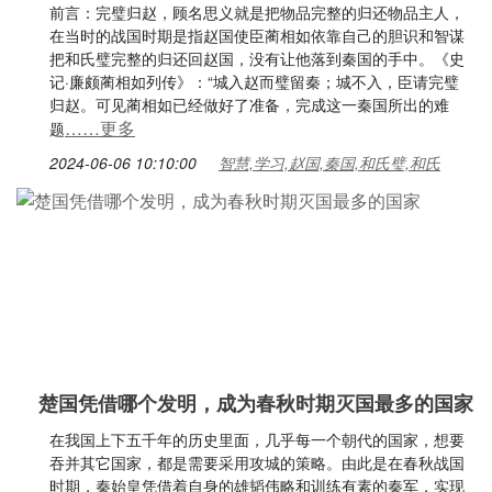
前言：完璧归赵，顾名思义就是把物品完整的归还物品主人，
在当时的战国时期是指赵国使臣蔺相如依靠自己的胆识和智谋
把和氏璧完整的归还回赵国，没有让他落到秦国的手中。《史
记·廉颇蔺相如列传》：“城入赵而璧留秦；城不入，臣请完璧
归赵。可见蔺相如已经做好了准备，完成这一秦国所出的难
……更多
题
2024-06-06 10:10:00
智慧,学习,赵国,秦国,和氏璧,和氏
楚国凭借哪个发明，成为春秋时期灭国最多的国家
在我国上下五千年的历史里面，几乎每一个朝代的国家，想要
吞并其它国家，都是需要采用攻城的策略。由此是在春秋战国
时期，秦始皇凭借着自身的雄韬伟略和训练有素的秦军，实现