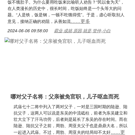
饭不饿肚子。为什么要用吃饭来比喻听人劝告？“民以食为天”，
在人类漫长的历史中，很长时间，吃饭始终是一个头等大的问
题。“人是铁，饭是钢，一顿不吃饿得慌”。于是，虚心听取别人
……更多
意见，接纳正确的劝阻，从善如流
2024-06-06 09:58:00
霸业,成就,原因,就是,管仲,小白
哪对父子名将：父亲被免官职，儿子呕血而死
武庙七十二将中列入了两对父子，一对是三国时期的陆逊、陆
抗父子，这两人可以说是东吴的中流砥柱，前者为东吴建立和
壮大立下了汗马功劳，后者则是延长了东吴的存在时间。而在
陆逊、陆抗父子之前，周勃、周亚夫父子也是鼎鼎大名，所以
……更
一起进入武庙。不过，周勃、周亚夫的结局却不太好