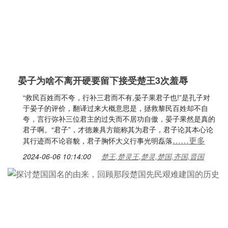
晏子为啥不离开硬要留下接受楚王3次羞辱
“救民百姓而不夸，行补三君而不有,晏子果君子也!”是孔子对
于晏子的评价，翻译过来大概意思是，拯救黎民百姓却不自
夸，言行弥补三位君主的过失而不居功自傲，晏子果然是真的
君子啊。“君子”，才德兼具方能称其为君子，君子论其本心论
……更多
其行迹而不论容貌，君子胸怀大义行事光明磊落
2024-06-06 10:14:00
楚王,楚灵王,楚灵,楚国,齐国,晋国