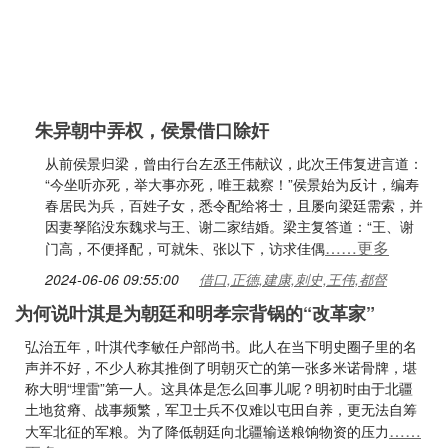
朱异朝中弄权，侯景借口除奸
从前侯景归梁，曾由行台左丞王伟献议，此次王伟复进言道：
“今坐听亦死，举大事亦死，唯王裁察！”侯景始为反计，编寿
春居民为兵，百姓子女，悉令配给将士，且屡向梁廷需索，并
因妻孥陷没东魏求与王、谢二家结婚。梁主复答道：“王、谢
……更多
门高，不便择配，可就朱、张以下，访求佳偶
2024-06-06 09:55:00
借口,正德,建康,刺史,王伟,都督
为何说叶淇是为朝廷和明孝宗背锅的“改革家”
弘治五年，叶淇代李敏任户部尚书。此人在当下明史圈子里的名
声并不好，不少人称其推倒了明朝灭亡的第一张多米诺骨牌，堪
称大明“埋雷”第一人。这具体是怎么回事儿呢？明初时由于北疆
土地贫瘠、战事频繁，军卫士兵不仅难以屯田自养，更无法自筹
……
大军北征的军粮。为了降低朝廷向北疆输送粮饷物资的压力