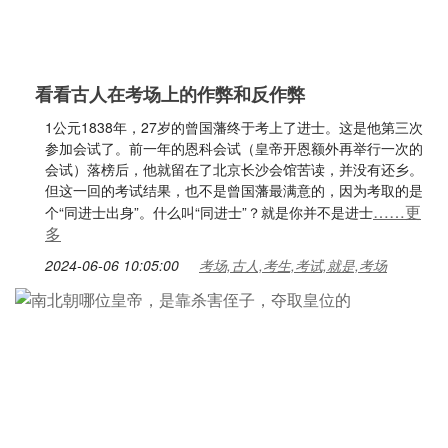
看看古人在考场上的作弊和反作弊
1公元1838年，27岁的曾国藩终于考上了进士。这是他第三次
参加会试了。前一年的恩科会试（皇帝开恩额外再举行一次的
会试）落榜后，他就留在了北京长沙会馆苦读，并没有还乡。
但这一回的考试结果，也不是曾国藩最满意的，因为考取的是
……更
个“同进士出身”。什么叫“同进士”？就是你并不是进士
多
2024-06-06 10:05:00
考场,古人,考生,考试,就是,考场