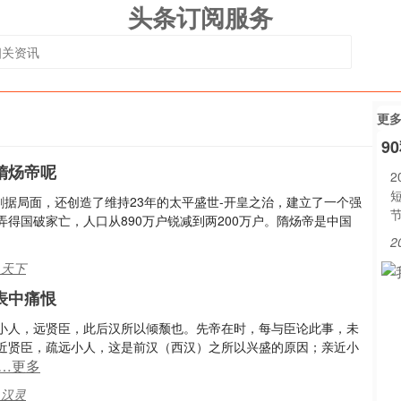
头条订阅服务
更
9
隋炀帝呢
2
割据局面，还创造了维持23年的太平盛世-开皇之治，建立了一个强
得国破家亡，人口从890万户锐减到两200万户。隋炀帝是中国
2
,天下
表中痛恨
小人，远贤臣，此后汉所以倾颓也。先帝在时，每与臣论此事，未
近贤臣，疏远小人，这是前汉（西汉）之所以兴盛的原因；亲近小
…更多
,汉灵