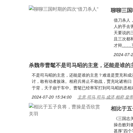
聊聊三国
借刀杀人
人的手去
天要说的
且三次都
……
才辩
2024-07-2
杀魏帝曹髦不是司马昭的主意，还能是谁的
不是司马昭的主意，还能是谁的主意？难道是贾充和成
讨，敢有动者族诛。相府兵将止不敢战，贾充叱诸将曰
于背，天子崩于车中。曹髦已经率军打到司马昭的丞相
2024-07-20 15:34:00
主意,司马,司马,成济,相府,皇
相比于五
《三国志
操击败刘
甚厚”四