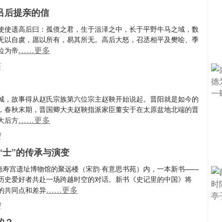
吕后提亲的信
使使遗高后曰：孤偾之君，生于沮泽之中，长于平野牛马之域，数
无以自虞，愿以所有，易其所无。高后大怒，召丞相平及樊哙、季
……更多
位为帝
高
城，故事得从赵氏宗族第六位宗主赵鞅开始说起。晋阳就是如今的
，春秋末期，晋国卿大夫赵鞅指派家臣董安于在太原盆地北端的晋
……更多
大后方
国
“士”的传承与演变
南宋德寿宫遗址博物馆的聚远楼（宋韵·有意思书苑）内，一本新书——
历史爱好者共赴一场跨越时空的对话。新书《史记里的中国》将
……更多
的共同点和差异
国