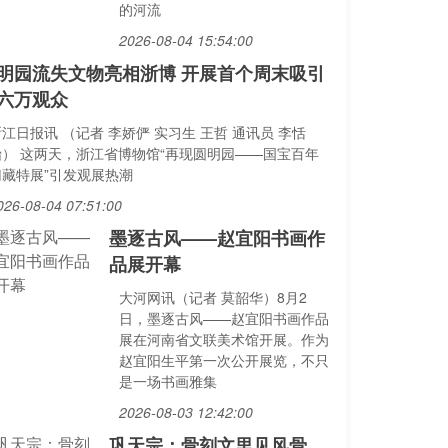
的河流
2026-08-04 15:54:00
明园流失文物亮相浙博 开展首个周末吸引
六万观众
江日报讯 （记者 李娇俨 实习生 王哲 通讯员 李恬
怡） 这两天，浙江省博物馆“再现圆明园——国宝百年
归藏特展”引发观展热潮
026-08-04 07:51:00
墨逐古风——赵宜阳书画作
品展开幕
大河网讯（记者 莫韶华）8月2
日，墨逐古风——赵宜阳书画作品
展在河南省文联美术馆开展。作为
赵宜阳生平第一次公开展览，不只
是一场书画雅集
2026-08-03 12:42:00
巩天宗：骨刻文里见风骨，