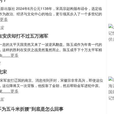
的？
出版社 2024年6月公元1138年，宋高宗赵构颁布诏令，选定临
作为政治、经济与文化中心的地位，更引领其步入了一个多世纪的
更多
临安
在安庆却打不过五万湘军
一息的太平天国竟然又来了一波逆风翻盘。陈玉成作为年青一代的
，这样的胜利在安庆之战竟然戛然而止。陈玉成手下十万太平军精
……更多
由
悍
北宋
助宋军攻打辽国的南京。消息传到开封，宋徽宗非常高兴，即使这位
，这位降将又一次背叛，他投靠了金朝，然后帮助金军进犯中原。
……更多
呢
胜军
不为五斗米折腰”到底是怎么回事