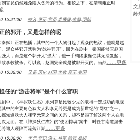
明朝官员仍然难免陷入贪污的行为。相较之下，在清朝雍正时
多
0 15:31:00
收入,雍正,官员,养廉银,俸禄,明朝
正的郭开，又是怎样的呢
大秦赋》正在热播，其中的一个人物引起了观众的热议，他就是赵
开。观众将郭开戏称为“战神郭开”，因为在剧中，秦国能够灭赵国
太强大，而是这个郭开太“强大”，他一手构陷廉颇使其无法复起，
……更多
导致李牧被杀。可以说，赵国完全就是被郭开灭的。当然
0 15:32:00
又是,历史,赵国,李牧,襄王,秦国
担任的“游击将军”是个什么官职
视剧中，《神探狄仁杰》系列算是比较少见的取得一定成功的电视
而其中的主要角色狄大人和李元芳更是成为新世纪的“网红”之一。
人都知道狄大人和李元芳之间的关系，却不是很了解这两个人在电
初次见面。在《神探狄仁杰》的“使团惊魂”案中，时任甘南道游击
……更多
元芳遭人诬陷而流落江湖
0 15:32:00
李元,官职,游击,将军,散官,品级