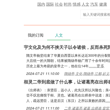
国内
国际
社会
时尚
情感
人文
汽车
健康
我的订阅
人文
宇文化及为何不挟天子以令诸侯，反而杀死
隋文帝杨坚结束了华夏自西晋以来长达近300年的分裂
大且统一的大隋朝，结果被隋炀帝杨广用了十余年时间弄
……更多
历史上最为奇葩的皇帝之一，他在位14年
2024-07-21 11:10:00
隋炀帝,文化,隋炀帝,江都,起义
桓灵二帝到底做了什么事，让诸葛亮在出师
《出师表》：亲贤臣，远小人，此先汉所以兴隆也；亲
尝不叹息痛恨于桓、灵也。诸葛亮在出师表中说道：亲
…
人，疏远贤臣，这是后汉（东汉）之所以衰败的原因
2024-07-21 11:11:00
二帝,诸葛亮,诸葛,出师表,宦官