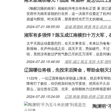
南宋皇城在哪儿？战国“啤酒杯”是怎么出土
《唤醒沉睡的南宋》揭秘杭州考古传奇杜正贤 著 浙江摄影
安府作为南宋皇朝的行在所，这一决策不仅奠定了杭州
……
鼎盛与辉煌。时光荏苒，那座曾经光芒万丈的都城
2024-07-21 08:55:00
皇城,啤酒杯,啤酒,考古,杭州,
湘军有多强悍？陈玉成江南横扫十万大军，
太平天国运动轰轰烈烈，在天京事变后，本来以为奄奄
新领袖，在庐州会战之后，战无不克，势如破竹。不过
锐，竟然没有敌过俨然气数已尽的五万清军，这是何缘
2024-07-20 15:46:00
湘军,成江,陈玉,安庆,大军,强
辽国哪位将领，先投宋后降金，帮助金朝灭
1122年，一位辽国将领向宋朝递上降表，然后率军帮
降将打了败仗，但仍然加封他为节度使。然而在不久后
那么，这位曾在辽国、北宋、金朝都效力过的将领是谁
2024-07-20 15:24:00
辽国,将领,帮助,药师,辽国,常
陶渊明“