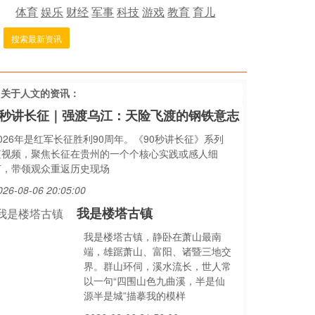
体育
娱乐
财经
军事
科技
游戏
教育
育儿
搜索最新资讯
多关于
人文
的资讯：
0秒讲长征｜强渡乌江：天险飞渡的钢铁意志
026年是红军长征胜利90周年。《90秒讲长征》系列
短视频，聚焦长征在贵州的一个个核心实践或感人细
节，带领观众重返历史现场
026-08-06 20:05:00
我是楼塔古镇
我是楼塔古镇，静卧在萧山最南
端，雄踞萧山、富阳、诸暨三地交
界。群山环伺，溪水流长，世人常
以一句“四围山色九曲溪，半是仙
源半是城”描摹我的模样