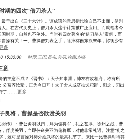
时期的四次“借刀杀人”
，最早出自《三十六计》。该成语的意思指比喻自己不出面，借别
害人。在古代历史上，借刀杀人这个计策被广泛应用。而就笔者今
三国时期，自然也不例外。当时有四次著名的“借刀杀人”案例，而
和曹操有关！一、曹操借刘表之手，除掉祢衡东汉末年，祢衡少有
更多
0 15:33:00
时期,三国,吕布,关羽,祢衡,刘备
主意
济的主意不成？《晋书》：天子知事泄，帅左右攻相府，称有所
：公畜养汝辈，正为今日耳！太子舍人成济抽戈犯跸，刺之，刃出
……更多
府了
帝
子良将，曹操是否欣赏关羽
关羽传》：曹公禽羽以归，拜为偏将军，礼之甚厚。徐州之战，曹
备，俘虏关羽，当即任命关羽为偏将军，对他非常礼遇。注意“礼之
个字，这可是曹操对待外姓武将的最高礼节了。来比一比曹操对待其