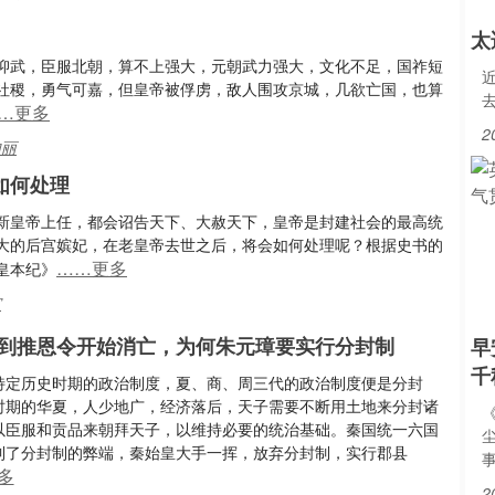
太
抑武，臣服北朝，算不上强大，元朝武力强大，文化不足，国祚短
社稷，勇气可嘉，但皇帝被俘虏，敌人围攻京城，几欲亡国，也算
…更多
2
句丽
如何处理
新皇帝上任，都会诏告天下、大赦天下，皇帝是封建社会的最高统
大的后宫嫔妃，在老皇帝去世之后，将会如何处理呢？根据史书的
……更多
皇本纪》
宫
到推恩令开始消亡，为何朱元璋要实行分封制
早
千
特定历史时期的政治制度，夏、商、周三代的政治制度便是分封
时期的华夏，人少地广，经济落后，天子需要不断用土地来分封诸
以臣服和贡品来朝拜天子，以维持必要的统治基础。秦国统一六国
到了分封制的弊端，秦始皇大手一挥，放弃分封制，实行郡县
多
2