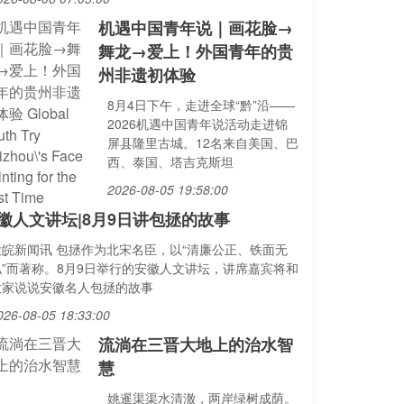
机遇中国青年说｜画花脸→
舞龙→爱上！外国青年的贵
州非遗初体验
8月4日下午，走进全球“黔”沿——
2026机遇中国青年说活动走进锦
屏县隆里古城。12名来自美国、巴
西、泰国、塔吉克斯坦
2026-08-05 19:58:00
徽人文讲坛|8月9日讲包拯的故事
大皖新闻讯 包拯作为北宋名臣，以“清廉公正、铁面无
私”而著称。8月9日举行的安徽人文讲坛，讲席嘉宾将和
大家说说安徽名人包拯的故事
026-08-05 18:33:00
流淌在三晋大地上的治水智
慧
姚暹渠渠水清澈，两岸绿树成荫。