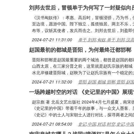
刘邦去世后，冒顿单于为何写了一封疑似向
《汉书匈奴传》：孝惠、高后时，冒顿浸骄，乃为书，
至边境，愿游中国。陛下独立，孤偾独居。两主不乐，
布等，议斩其使者，发兵而击之。刘邦去世后，刘盈即
2024-07-21 11:31:00
单于,刘邦,匈奴,单于,刘邦,汉
赵国最初的都城是晋阳，为何最终迁都邯郸
晋阳和邯郸是赵国最重要的两个城池，都曾是赵国的都
山西太原，在三家分晋之前，这里就是赵氏宗族的都城
水北岸修建晋阳城，赵鞅为了让赵氏宗族有一个稳定的
2024-07-21 11:32:00
晋阳,赵国,都城,邯郸,晋阳,赵
一场跨越时空的对话 《史记里的中国》展现
赵宗彪 著 北岳文艺出版社 2024年4月七月盛夏，
《史记里的中国》带着千年的故事，与一众文人墨客、
《史记》中的士人与宋朝士人进行对比，探寻两者之间
2024-07-21 08:54:00
史记,中国,对话,时空,史记,中