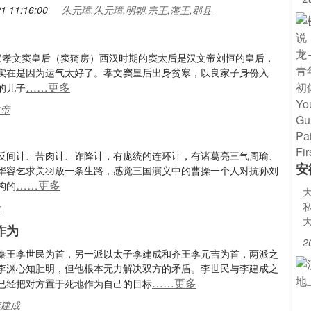
1 11:16:00
朱元璋,朱元璋,明朝,宗王,藩王,郡县
汉孝文窦皇后（窦猗房）西汉时期的窦太后是汉文帝刘恒的皇后，
实在是因为运气太好了。孝文窦皇后出身贫寒，以良家子身份入
……更多
的儿子
文帝
反间计、苦肉计、诈降计，有庞统的连环计，有诸葛亮三气周瑜、
安
华容乞求关羽放一条生路，感觉三国演义中的曹操一个人对抗孙刘
……更多
构的
士
作为
2
秦王李世民为首，另一派以太子李建成和齐王李元吉为首，两派之
李渊心知肚明，但他根本无力解决双方的矛盾。李世民与李建成之
……更多
已经把对方置于死地作为自己的目标
李建成