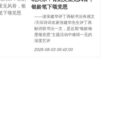
银龄笔下颂党恩
——读张建华评丁再献书法有感文
/天琮诗词名家张建华先生评丁再
献诗联书法一文，是近期“银龄翰
墨颂党恩”主题活动中难得一见的
深度艺评
2026-08-03 09:42:00