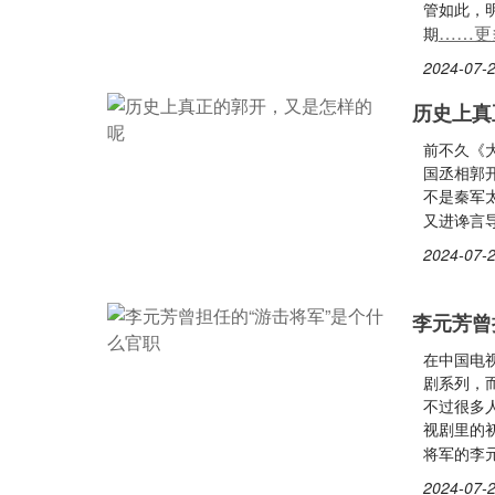
管如此，
……更
期
2024-07-2
历史上真
前不久《
国丞相郭
不是秦军
又进谗言
2024-07-2
李元芳曾
在中国电
剧系列，
不过很多
视剧里的
将军的李
2024-07-2