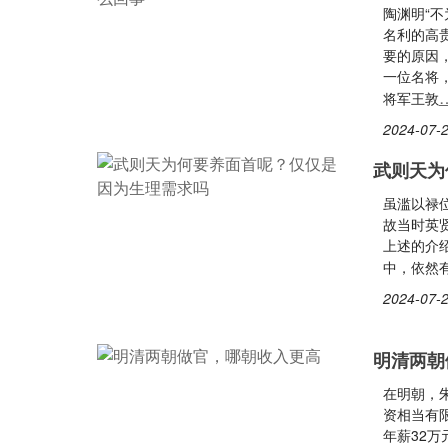
陶渊明“
名利的高
要的原因
一位名将
将军王敦
2024-07-2
武则天为
虽滥以禄位
故当时英
上述的介
中，依然
2024-07-2
明清两朝
在明朝，
资相当有
年薪32