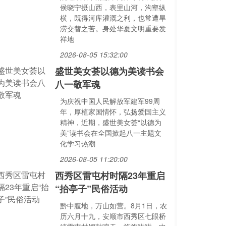
侯晓宁摄山西，表里山河，沟壑纵
横，既得河库灌溉之利，也常遭旱
涝交替之苦。身处华夏文明重要发
祥地
2026-08-05 15:32:00
盛世美女荟以德为美读书会
八一敬军魂
为庆祝中国人民解放军建军99周
年，厚植家国情怀，弘扬爱国主义
精神，近期，盛世美女荟“以德为
美”读书会在全国掀起八一主题文
化学习热潮
2026-08-05 11:20:00
西秀区雷屯村时隔23年重启
“抬亭子”民俗活动
黔中腹地，万山如营。8月1日，农
历六月十九，安顺市西秀区七眼桥