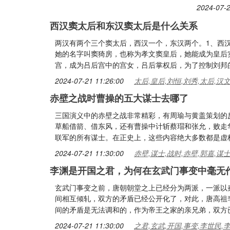
2024-07-2
西汉窦太后和东汉窦太后是什么关系
两汉有两个三个窦太后，西汉一个，东汉两个。1、西
她的名字叫窦猗房，也称为孝文窦皇后，她能成为皇后
宫，成为吕后宫中的宫女，吕后掌权后，为了控制刘邦
2024-07-21 11:26:00
太后,皇后,刘恒,刘秀,太后,汉
赤壁之战时曹操的五大谋士去哪了
三国演义中的赤壁之战非常精彩，有周瑜与黄盖策划的
草船借箭、借东风，还有曹操中计斩蔡瑁和张允，败走
联军的所有谋士。在正史上，这些内容绝大多数都是虚
2024-07-21 11:30:00
赤壁,谋士,战时,赤壁,郭嘉,谋
李渊是开国之君，为何在玄武门事变中毫无
玄武门事变之前，唐朝朝堂之上已经分为两派，一派以
间相互倾轧，双方的矛盾已经公开化了，对此，唐高祖
间的矛盾是无法调和的，作为帝王之家的亲兄弟，双方
2024-07-21 11:30:00
之君,玄武,开国,事变,李世民,