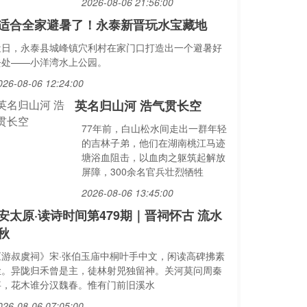
2026-08-06 21:56:00
适合全家避暑了！永泰新晋玩水宝藏地
近日，永泰县城峰镇穴利村在家门口打造出一个避暑好
去处——小洋湾水上公园。
026-08-06 12:24:00
英名归山河 浩气贯长空
77年前，白山松水间走出一群年轻
的吉林子弟，他们在湖南桃江马迹
塘浴血阻击，以血肉之躯筑起解放
屏障，300余名官兵壮烈牺牲
2026-08-06 13:45:00
安太原·读诗时间第479期｜晋祠怀古 流水
秋
《游叔虞祠》宋·张伯玉庙中桐叶手中文，闲读高碑拂素
尘。异陇归禾曾是主，徒林射兕独留神。关河莫问周秦
事，花木谁分汉魏春。惟有门前旧溪水
026-08-06 07:05:00