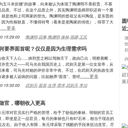
不为五斗米折腰”的故事，向来被认为体现了陶渊明不畏权贵、不慕
贵品质。不过，在这个品质之外，其实陶渊明选择辞职还有一个重
，就是他和上司两家的世仇。陶渊明的曾祖父名叫陶侃，是东晋的
圆
，因为性格耿直，不懂得转弯（看来是老陶家的传统），得罪了大
……更多
近
0 15:29:00
陶渊明,回事,陶渊明,俸禄,琅琊,王氏
浙
何要养面首呢？仅仅是因为生理需求吗
收天下人心......挟刑赏之柄以驾御天下，政由己出，明察善断，
2
贤亦竞为之——司马光在我国历史上，武则天是第一位女皇帝，从
绍来看，司马光对她的评价非常中肯。不过，在武则天的执政生涯
……更多
有诸多被人诟病的问题，比如她养“面首”。曾经
0 15:30:00
武则天,面首,生理,需求,武则天,李治
做官，哪朝收入更高
朱元璋对官员实行严格的管理，给予了较低的俸禄。明朝的官员工
限，即使是正一品官员，每月的俸禄也只有87石米，相当于现在的
万元左右。由于收入有限，朱元璋采取了残酷的手段来惩治贪官。尽