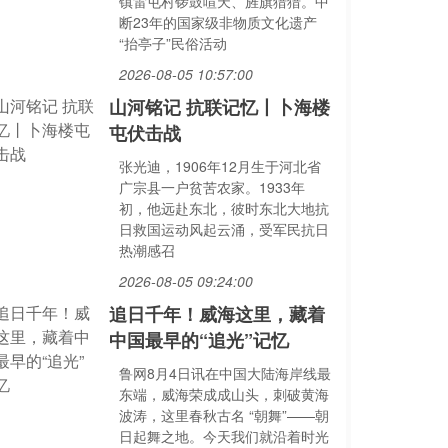
镇雷屯村锣鼓喧天、旌旗猎猎。中
断23年的国家级非物质文化遗产
“抬亭子”民俗活动
2026-08-05 10:57:00
山河铭记 抗联记忆丨卜海楼
屯伏击战
张光迪，1906年12月生于河北省
广宗县一户贫苦农家。1933年
初，他远赴东北，彼时东北大地抗
日救国运动风起云涌，受军民抗日
热潮感召
2026-08-05 09:24:00
追日千年！威海这里，藏着
中国最早的“追光”记忆
鲁网8月4日讯在中国大陆海岸线最
东端，威海荣成成山头，刺破黄海
波涛，这里春秋古名 “朝舞”——朝
日起舞之地。今天我们就沿着时光