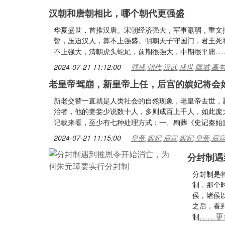
汉朝和唐朝相比，哪个朝代更强盛
华夏盛世，首推汉唐。宋朝经济强大，军事羸弱，重文
暂，压迫汉人，算不上强盛。明朝天子守国门，君王死
…
不上强大，清朝虎头蛇尾，前期很强大，中期很平庸
2024-07-21 11:12:00
强盛,朝代,汉武,盛世,疆域,高
老皇帝驾崩，新皇帝上任，后宫的嫔妃将会
新老交替一直就是人类社会的自然现象，老皇帝去世，
治者，他的妻妾少说数十人，多则成百上千人，如此庞
记载来看，至少有七种处理方式：一、殉葬《史记秦始
2024-07-21 11:15:00
皇帝,嫔妃,后宫,嫔妃,皇帝,后
分封制遇
分封制是
制，那个
侯，诸侯
之后，看
……更
制