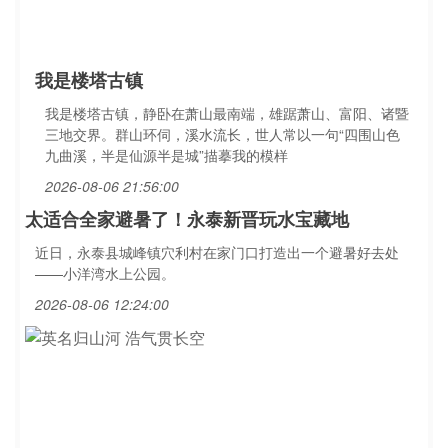
我是楼塔古镇
我是楼塔古镇，静卧在萧山最南端，雄踞萧山、富阳、诸暨
三地交界。群山环伺，溪水流长，世人常以一句“四围山色
九曲溪，半是仙源半是城”描摹我的模样
2026-08-06 21:56:00
太适合全家避暑了！永泰新晋玩水宝藏地
近日，永泰县城峰镇穴利村在家门口打造出一个避暑好去处
——小洋湾水上公园。
2026-08-06 12:24:00