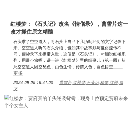
红楼梦：《石头记》改名《情僧录》，曹雪芹这一
改才抓住原文精髓
石头求了空空道人，将石头上自己下凡历劫经历的文字记录下
来。空空道人听闻石头介绍，也知其中故事颇与世俗流传不
同，便抄录下来携带入世，这便是《石头记》。☞细说红楼系
列，用最小篇幅，讲一讲《红楼梦》里的细事儿（第一回）从
……
此空空道人因空见色，由色生情，传情入色，自色悟空
更多
2024-09-25 19:41:00
曹雪芹,红楼梦,石头记,精髓,红楼,原
文