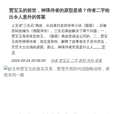
贾宝玉的前世，神瑛侍者的原型是谁？侍者二字给
出令人意外的答案
上文讲“三生石”典故，出自唐代袁郊传奇小说《圆观》，后被
苏轼改编为《僧圆泽传》。三生石典故解决了两个问题：一，
贾宝玉母亲肯定姓王。《圆观》典故里就这么写的。二，贾宝
玉前世神瑛侍者，肯定是和尚。解释了故事发生于灵河岸边，
……更
茫茫大士出场的原因。那么，神瑛侍者究竟是什么人
多
2024-09-24 20:06:00
侍者,贾宝玉,二字,原型,意外,答案