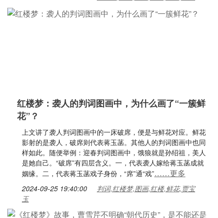
红楼梦：袭人的判词图画中，为什么画了“一簇鲜
花”？
上文讲了袭人判词图画中的一床破席，便是与鲜花对应。鲜花
影射的是袭人，破席则代表蒋玉菡。其他人的判词图画中也同
样如此。随便举例：迎春判词图画中，饿狼就是孙绍祖，美人
是她自己。“破席”有四层含义。一，代表袭人嫁给蒋玉菡成就
……更多
姻缘。二，代表蒋玉菡戏子身份，“席”通“戏”
2024-09-25 19:40:00
判词,红楼梦,图画,红楼,鲜花,贾宝
玉