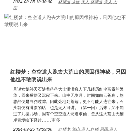
2024-09-25 19:39:00
林黛玉,太医,夫人,林黛玉,夫人,太
医
红楼梦：空空道人跑去大荒山的原因很神秘，只因
他也不敢明说出来
且说女娲补天石随着茫茫大士渺渺真人下凡经历红尘富贵的繁
华，回来后便又沉寂下来。山中无岁月，时间如白云苍狗，悠
悠然便是白驹过隙。因此处地处荒远，更不可能人迹往来，石
头就便有满腹的话，也是无人可讲。（第一回）后来，又不知
过了几世几劫，因有个空空道人访道求仙，忽从这大荒山无稽
……更多
崖青埂峰下经过
2024-09-25 19:39:00
红楼梦,荒山,道人,红楼,原因,道人