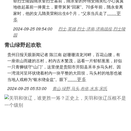
命烈士陵园隋永奎烈士墓前，隋永奎的外甥女隋美红小心翼翼
地收起墓前一捧黄土，要带舅舅“回家”。70多年前，隋永奎离
……更
家时，他的女儿隋美荣刚出生6个月，“父亲当兵走了
多
2024-09-25 09:54:00
烈士,英雄,烈士,济南,济南战役,烈士陵
园
青山绿野起欢歌
贵州日报天眼新闻记者 陈江南 赵珊珊清龙河畔，百花山腰，有
一座依山而建的古村，村内古木繁茂，远看一片郁郁葱葱，好似
一只青狮镇守“山门”，这里便是贵阳市开阳县禾丰乡马头村。因
一湾清河呈环状绕着村内一块平整的大田坝，马头村的地形也被
……更多
当地人戏称为“银水绕金盆”。眼下
2024-09-25 05:53:00
青山,绿野,马头,布依,水东,宋氏