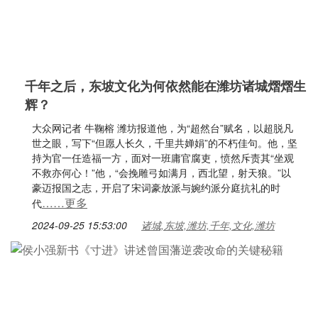
千年之后，东坡文化为何依然能在潍坊诸城熠熠生
辉？
大众网记者 牛鞠榕 潍坊报道他，为“超然台”赋名，以超脱凡
世之眼，写下“但愿人长久，千里共婵娟”的不朽佳句。他，坚
持为官一任造福一方，面对一班庸官腐吏，愤然斥责其“坐观
不救亦何心！”他，“会挽雕弓如满月，西北望，射天狼。”以
豪迈报国之志，开启了宋词豪放派与婉约派分庭抗礼的时
……更多
代
2024-09-25 15:53:00
诸城,东坡,潍坊,千年,文化,潍坊