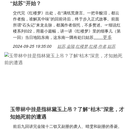
“姑苏”开始？
交代完《红楼梦》出处，在“满纸荒唐言。一把辛酸泪，都云
作者痴，谁解其中味”的回前诗后，终于步入正式故事。前面
所谓“石头记”来龙去脉，都属作者假托，不多赘述。☞细说红
楼系列022，用最小篇幅，讲一讲《红楼梦》里的细事儿（第
……更多
一回）当日地陷东南，这东南一隅有处曰姑苏
2024-09-25 19:35:00
姑苏,金陵,红楼梦,红楼,作者,姑苏
玉带林中挂是指林黛玉上吊？了解“枯木”深意，才
知她死前的遭遇
前后九回讲完金陵十二钗又副册的袭人、晴雯和副册的香菱。