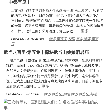
中都有鬼！
上文分析了晴雯判词图画为什么画着一团“乌云浊雾”。从晴雯
的幼年坎坷出身，到作为贾宝玉“风花雪月”四大丫头之“风”，
再到被人“毁谤迫害”而殒命……乌云浊雾代表了晴雯一生坎坷
的命运。说完判词图画，再看晴雯的判词，与袭人的四句诗又
……更多
不一样。（第五回）霁月难逢，彩云易散
2024-09-25 19:42:00
晴雯,贾宝玉,判词,事实,晴雯,贾宝
玉
武当八百里·第五集丨探秘武当山娘娘洞岩庙
十堰广电讯(全媒体记者 朱江)在武当山的东神道，盐池河镇古韵
犹存。民国时，此地称为“武当乡”。这里山势险峻，地形多变，
自然与人文景观交融。娘娘洞岩庙中，传奇故事低语；平顶山
上，神秘传说萦绕；隐士行踪飘渺，如云中鹤现。这些神秘传
说，让武当山自然景观调查专班充满好奇和向往。日前，调查专
……更多
班穿越武当山东神
2024-09-25 20:17:00
武当,武当山,娘娘,武当,武当山,神道