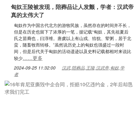
匈奴王陵被发现，陪葬品让人发颤，学者：汉武帝
真的太伟大了
匈奴作为中国古代北方的游牧民族，虽然存在的时间并不长，
但是在历史也留下了浓厚的一笔，据记载“匈奴，其先祖夏后
氏之苗裔也，曰淳维。唐虞以上有山戎、猃狁、荤粥，居于北
蛮，随畜牧而转移。”虽然说历史上的匈奴也强盛过一段时
间，但是后代关于匈奴的活动遗迹以及史料记载都相对来说比
……更多
较少
2024-09-25 11:32:00
汉武,陪葬品,王陵,汉武帝,匈奴,学
者