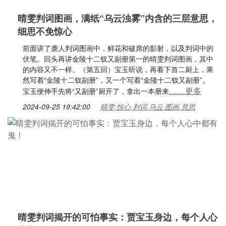
晴雯判词图画，满纸“乌云浊雾”内含的三层意思，
细思不免惊心
前面讲了袭人判词图画中，鲜花和破席的影射，以及判词中的
伏笔。回头再讲金陵十二钗又副册第一的晴雯判词图画，其中
的内容又不一样。（第五回）宝玉听说，再看下首二厨上，果
然写着“金陵十二钗副册”，又一个写着“金陵十二钗又副册”。
……更多
宝玉便伸手先将“又副册”厨开了，拿出一本册来
2024-09-25 19:42:00
晴雯,惊心,判词,乌云,图画,意思
晴雯判词揭开的可怕事实：贾宝玉身边，每个人心