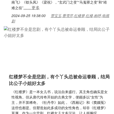
南飞》《钗头凤》《梁祝》，“玄武门之变”“马嵬驿之变”和“靖
……更多
难之役”
2024-09-25 19:38:00
贾宝玉,曹雪芹,红楼梦,红楼,称呼,电视
剧
红楼梦不全是悲剧，有个丫头总被命运眷顾，结局
比公子小姐好太多
《红楼梦》是一本女儿书，说法自来盛行。其主角也确实是女
性视角。但从唐代传奇开始的古典文学，便颇多以“女性”为
主，并不算稀奇。《牡丹亭》如此，《西厢记》和《窦娥冤》
这些也都是。但塑造如此多成功的女性角色，却非《红楼梦》
莫属。作为一出悲剧，红楼女儿大多沉沦，让人扼腕叹