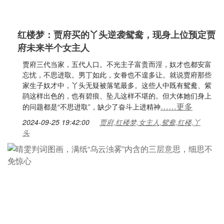
红楼梦：贾府买的丫头逆袭鸳鸯，现身上位预定贾
府未来半个女主人
贾府三代当家，五代人口。不光主子富贵而淫，奴才也都安富
忘忧，不思进取。男丁如此，女眷也不遑多让。就说贾府那些
家生子奴才中，丫头无疑被落笔最多。这些人中既有鸳鸯、紫
鹃这样出色的，也有碧痕、坠儿这样不堪的。但大体她们身上
……更多
的问题都是“不思进取”，缺少了奋斗上进精神
2024-09-25 19:42:00
贾府,红楼梦,女主人,鸳鸯,红楼,丫
头