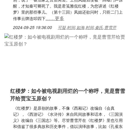
醒，才知秦可卿死了。我是君笺雅侃红楼，为您讲述《红楼
梦》里的那些事儿。（第十三回）凤姐还欲问时，只听二门上
……更多
传事云牌连叩四下
2024-09-25 19:36:00
可疑,时间,如海,时间,秦氏,曹雪芹
红楼梦：如今被电视剧用烂的一个称呼，竟是曹雪
芹给贾宝玉原创？
《红楼梦》是原创的故事，不像《西厢记》改编自《会真
记》，《西游记》《水浒传》来自民间故事和话本，《三国演
义》改编自《三国志》等。尽管曹雪芹在《红楼梦》里也引用
和借鉴了很多典故和历史事件，借以演绎故事，比如《孔雀东