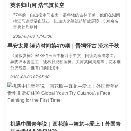
英名归山河 浩气贯长空
77年前，白山松水间走出一群年轻的吉林子弟，他们在湖南
桃江马迹塘浴血阻击，以血肉之躯筑起解放屏障，300余名
官兵壮烈牺牲
2026-08-06 13:45:00
早安太原·读诗时间第479期｜晋祠怀古 流水千秋
《游叔虞祠》宋·张伯玉庙中桐叶手中文，闲读高碑拂素尘。
异陇归禾曾是主，徒林射兕独留神。关河莫问周秦事，花木谁
分汉魏春。惟有门前旧溪水
2026-08-06 07:05:00
机遇中国青年说｜画花脸→舞龙→爱上！外国青