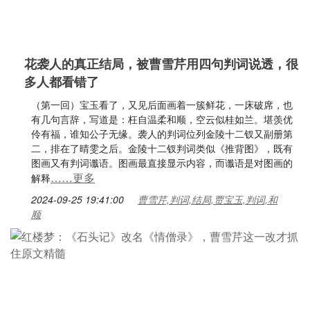
花袭人的真正结局，被曹雪芹用四句判词说透，很
多人都看错了
（第一回）宝玉看了，又见后面画着一簇鲜花，一床破席，也
有几句言辞，写道是：枉自温柔和顺，空云似桂如兰。堪羡优
伶有福，谁知公子无缘。袭人的判词位列金陵十二钗又副册第
二，排在了晴雯之后。金陵十二钗判词类似《推背图》，既有
图画又有判词谶语。图画最直接显示内容，而谶语是对图画的
……更多
解释
2024-09-25 19:41:00
曹雪芹,判词,结局,贾宝玉,判词,和
顺