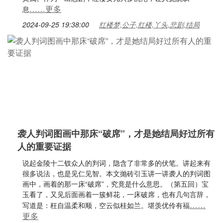
……更多
息
2024-09-25 19:38:00
红楼梦,公子,红楼,丫头,悲剧,结局
袭人判词图画中那床“破席”，才是她结局好过所有
人的重要证据
说起金陵十二钗众人的判词，隐含了非常多的伏笔。讲起来有
很多说法，也是见仁见智。本文抛砖引玉讲一讲袭人的判词图
画中，画着的那一床“破席”，究竟是什么意思。（第五回）宝
玉看了，又见后面画着一簇鲜花，一床破席，也有几句言辞，
……
写道是：枉自温柔和顺，空云似桂如兰。堪羡优伶有福
更多