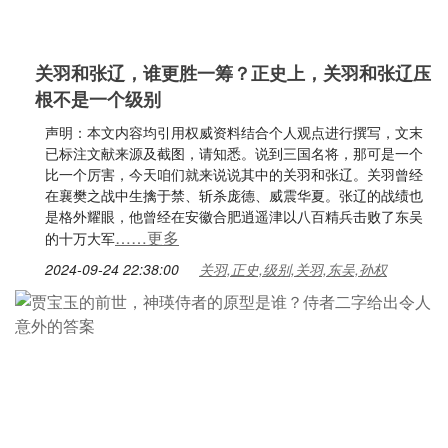
关羽和张辽，谁更胜一筹？正史上，关羽和张辽压
根不是一个级别
声明：本文内容均引用权威资料结合个人观点进行撰写，文末
已标注文献来源及截图，请知悉。说到三国名将，那可是一个
比一个厉害，今天咱们就来说说其中的关羽和张辽。关羽曾经
在襄樊之战中生擒于禁、斩杀庞德、威震华夏。张辽的战绩也
是格外耀眼，他曾经在安徽合肥逍遥津以八百精兵击败了东吴
……更多
的十万大军
2024-09-24 22:38:00
关羽,正史,级别,关羽,东吴,孙权