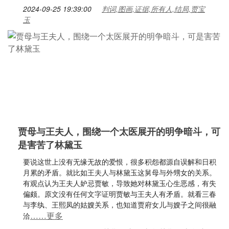
2024-09-25 19:39:00
判词,图画,证据,所有人,结局,贾宝
玉
贾母与王夫人，围绕一个太医展开的明争暗斗，可
是害苦了林黛玉
要说这世上没有无缘无故的爱恨，很多积怨都源自误解和日积
月累的矛盾。就比如王夫人与林黛玉这舅母与外甥女的关系。
有观点认为王夫人妒忌贾敏，导致她对林黛玉心生恶感，有失
偏颇。原文没有任何文字证明贾敏与王夫人有矛盾。就看三春
与李纨、王熙凤的姑嫂关系，也知道贾府女儿与嫂子之间很融
……更多
洽