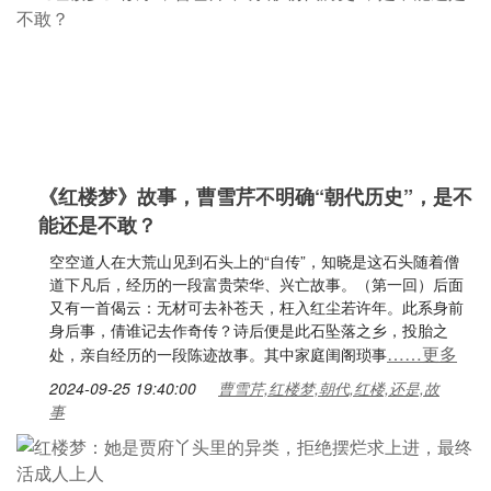
《红楼梦》故事，曹雪芹不明确“朝代历史”，是不
能还是不敢？
空空道人在大荒山见到石头上的“自传”，知晓是这石头随着僧
道下凡后，经历的一段富贵荣华、兴亡故事。（第一回）后面
又有一首偈云：无材可去补苍天，枉入红尘若许年。此系身前
身后事，倩谁记去作奇传？诗后便是此石坠落之乡，投胎之
……更多
处，亲自经历的一段陈迹故事。其中家庭闺阁琐事
2024-09-25 19:40:00
曹雪芹,红楼梦,朝代,红楼,还是,故
事