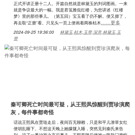
正式开讲正册十二人。开篇自然就是林黛玉的判词图画。一来
就是争议最大的一幅。我是君笺雅侃红楼，为您讲述《红楼
梦》里的那些事儿。（第五回）宝玉看了仍不解。便又掷了，
……更多
再去取“正册”看。只见头一页上便画着两株枯木
2024-09-25 19:36:00
林黛玉,枯木,玉带,深意,林黛玉,玉
带
秦可卿死亡时间最可疑，从王熙凤惊醒到贾珍演爬
灰，每件事都奇怪
话说王熙凤在贾琏走后，夜间百无聊赖，只是和平儿潦草女红
便胡乱睡下。不想这天晚上她朦胧入睡，突然见到秦氏来告
别，说了一番治家之言后离去。王熙凤随后便被一阵敲门声惊