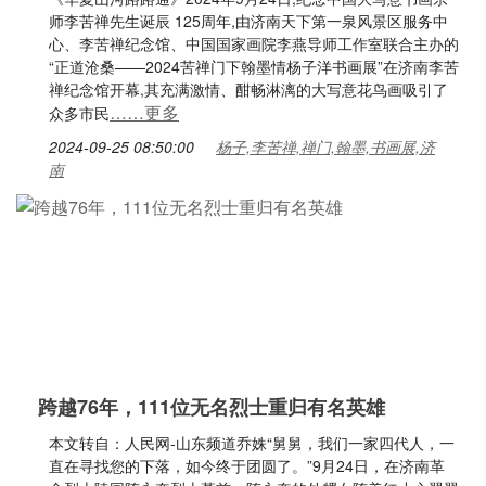
师李苦禅先生诞辰 125周年,由济南天下第一泉风景区服务中
心、李苦禅纪念馆、中国国家画院李燕导师工作室联合主办的
“正道沧桑——2024苦禅门下翰墨情杨子洋书画展”在济南李苦
禅纪念馆开幕,其充满激情、酣畅淋漓的大写意花鸟画吸引了
……更多
众多市民
2024-09-25 08:50:00
杨子,李苦禅,禅门,翰墨,书画展,济
南
跨越76年，111位无名烈士重归有名英雄
本文转自：人民网-山东频道乔姝“舅舅，我们一家四代人，一
直在寻找您的下落，如今终于团圆了。”9月24日，在济南革