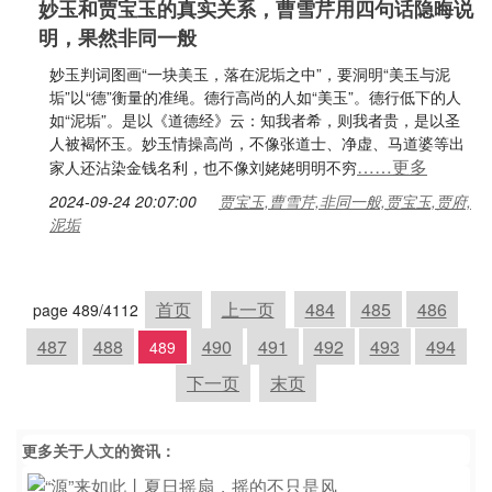
妙玉和贾宝玉的真实关系，曹雪芹用四句话隐晦说
明，果然非同一般
妙玉判词图画“一块美玉，落在泥垢之中”，要洞明“美玉与泥
垢”以“德”衡量的准绳。德行高尚的人如“美玉”。德行低下的人
如“泥垢”。是以《道德经》云：知我者希，则我者贵，是以圣
人被褐怀玉。妙玉情操高尚，不像张道士、净虚、马道婆等出
……更多
家人还沾染金钱名利，也不像刘姥姥明明不穷
2024-09-24 20:07:00
贾宝玉,曹雪芹,非同一般,贾宝玉,贾府,
泥垢
首页
上一页
484
485
486
page 489/4112
487
488
490
491
492
493
494
489
下一页
末页
更多关于
人文
的资讯：