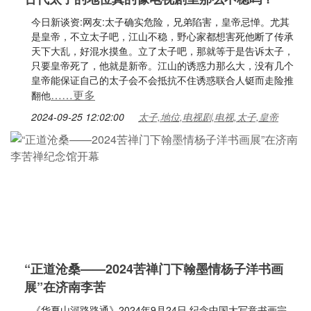
今日新谈资:网友:太子确实危险，兄弟陷害，皇帝忌惮。尤其
是皇帝，不立太子吧，江山不稳，野心家都想害死他断了传承
天下大乱，好混水摸鱼。立了太子吧，那就等于是告诉太子，
只要皇帝死了，他就是新帝。江山的诱惑力那么大，没有几个
皇帝能保证自己的太子会不会抵抗不住诱惑联合人铤而走险推
……更多
翻他
2024-09-25 12:02:00
太子,地位,电视剧,电视,太子,皇帝
“正道沧桑——2024苦禅门下翰墨情杨子洋书画
展”在济南李苦
《华夏山河路路通》2024年9月24日,纪念中国大写意书画宗