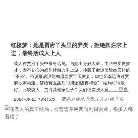
红楼梦：她是贾府丫头里的异类，拒绝摆烂求上
进，最终活成人上人
袭人在贾府丫头中最有远见。与她出身好人家，半路被卖做奴
才，因不甘心为奴作婢而力争上游，挣脱了命运硬给她安排的
“不公”。虽说最后没能如愿给贾宝玉做妾，却也又幸运逃过贾
府抄家劫难，嫁给蒋玉菡后“夫唱妇随真和合”，结局可谓最
……更多
好。比较袭人，贾府其他家生子丫头们便差强人意
2024-09-25 19:41:00
贾府,红楼梦,异类,上人,红楼,丫头