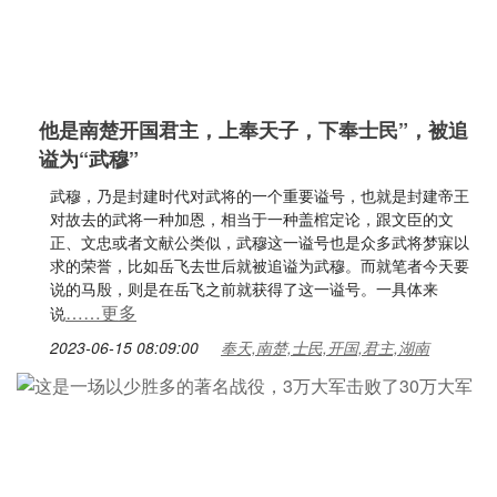
他是南楚开国君主，上奉天子，下奉士民”，被追
谥为“武穆”
武穆，乃是封建时代对武将的一个重要谥号，也就是封建帝王
对故去的武将一种加恩，相当于一种盖棺定论，跟文臣的文
正、文忠或者文献公类似，武穆这一谥号也是众多武将梦寐以
求的荣誉，比如岳飞去世后就被追谥为武穆。而就笔者今天要
说的马殷，则是在岳飞之前就获得了这一谥号。一具体来
……更多
说
2023-06-15 08:09:00
奉天,南楚,士民,开国,君主,湖南