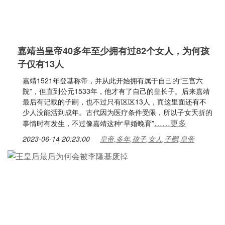
嘉靖当皇帝40多年至少拥有过82个女人，为何孩
子仅有13人
嘉靖1521年登基称帝，并从此开始拥有属于自己的“三宫六
院”，但直到公元1533年，他才有了自己的皇长子。后来嘉靖
最后有记载的子嗣，也不过只有区区13人，而这里面还有不
少人没能活到成年。古代因为医疗条件受限，所以子女夭折的
……更多
事情时有发生，不过像嘉靖这种“早婚晚育”
2023-06-14 20:23:00
皇帝,多年,孩子,女人,子嗣,皇帝