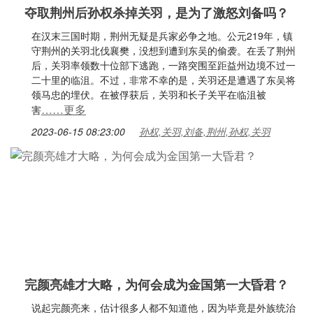
夺取荆州后孙权杀掉关羽，是为了激怒刘备吗？
在汉末三国时期，荆州无疑是兵家必争之地。公元219年，镇
守荆州的关羽北伐襄樊，没想到遭到东吴的偷袭。在丢了荆州
后，关羽率领数十位部下逃跑，一路突围至距益州边境不过一
二十里的临沮。不过，非常不幸的是，关羽还是遭遇了东吴将
领马忠的埋伏。在被俘获后，关羽和长子关平在临沮被
……更多
害
2023-06-15 08:23:00
孙权,关羽,刘备,荆州,孙权,关羽
完颜亮雄才大略，为何会成为金国第一大昏君？
说起完颜亮来，估计很多人都不知道他，因为毕竟是外族统治