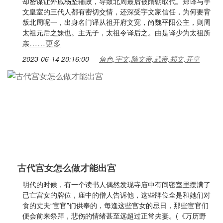
却密谋让外戚杨坚辅政，导致北周最后被隋朝取代。郑译与宇
文皇室的三代人都有密切交情，还深受宇文家信任，为何要背
叛北周呢一，出身名门译从祖开府文宽，尚魏平阳公主，则周
太祖元后之妹也。主无子，太祖令译后之。由是译少为太祖所
……更多
亲
2023-06-14 20:16:00
角色,宇文,隋文帝,武帝,郑文,开皇
古代宫女怎么做才能出宫
明代的时候，有一个读书人偶然发现寺庙中有间密室里摆满了
已亡宫女的牌位，庙中的僧人告诉他，这些牌位全是和她们对
食的丈夫“宦官”们供奉的，每逢这些宫女的忌日，那些宦官们
便会前来祭拜，悲伤的情绪甚至远超过正常夫妻。(《万历野