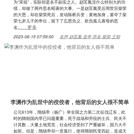
为“宋祖”，实际却是名不副实之人。赵匡胤没什么特别大的功
绩，却做了两件恶名昭著的大事。一是赵匡胤受后周世宗柴荣
的大恩，却在柴荣死后，发动陈桥兵变，黄袍加身，篡夺了柴
荣七岁儿子的帝位，留下了忘恩负义、欺负孤儿寡母的恶
……更多
名
2023-06-15 07:59:00
名声,赵匡胤,皇帝,恶名,柴荣,王朝
李渊作为乱世中的佼佼者，他背后的女人很不简单
公元613年，隋炀帝（杨广）举全国之力第二次征伐辽东，此
时的隋朝国内早已问题重重，死于战场和劳役的士兵、民夫不
计其数，大量土地荒芜，社会经济受到了严重破坏，国力大不
如前。但是，隋炀帝却一意孤行，使得隋朝民变四起，造成天