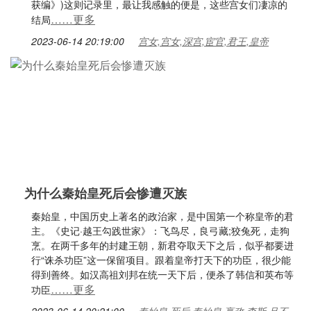
获编》)这则记录里，最让我感触的便是，这些宫女们凄凉的
……更多
结局
2023-06-14 20:19:00
宫女,宫女,深宫,宦官,君王,皇帝
为什么秦始皇死后会惨遭灭族
秦始皇，中国历史上著名的政治家，是中国第一个称皇帝的君
主。《史记·越王勾践世家》：飞鸟尽，良弓藏;狡兔死，走狗
烹。在两千多年的封建王朝，新君夺取天下之后，似乎都要进
行“诛杀功臣”这一保留项目。跟着皇帝打天下的功臣，很少能
得到善终。如汉高祖刘邦在统一天下后，便杀了韩信和英布等
……更多
功臣