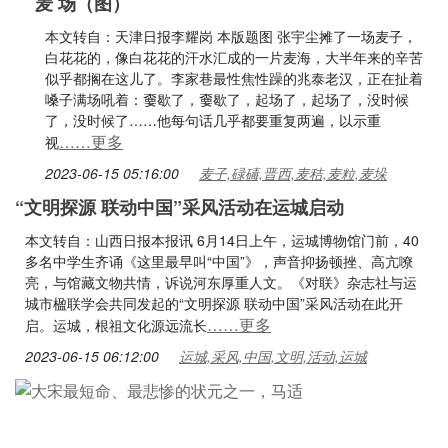
麦 场（图）
本文转自：天津日报李耀岗 本版题图 张宇尘摊了一场麦子，
白花花的，像白花花的汗水汇成的一片麦海，大半年来的辛苦
似乎都搁在这儿了。李家巷最性焦性躁的兆泰老汉，正在扯着
嗓子满场吼着：嫑歇了，嫑歇了，起场了，起场了，没时候
了，没时候了……他每句话几乎都要重复两遍，以示重
……更多
视
2023-06-15 05:16:00
麦子,碌碡,晋西,麦秸,麦粒,麦垛
“文明探源 联动中国”采风活动在运城启动
本文转自：山西日报本报讯 6月14日上午，运城博物馆门前，40
多名中学生齐诵《这里最早叫“中国”》，声音抑扬顿挫、高亢嘹
亮，与馆藏文物共情，诉说河东厚重人文。《对联》杂志社与运
城市楹联学会共同发起的“文明探源 联动中国”采风活动在此开
……更多
启。运城，根祖文化源远流长
2023-06-15 06:12:00
运城,采风,中国,文明,活动,运城