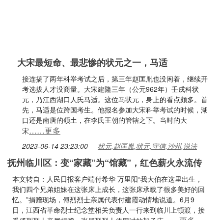
大宋最短命、最悲惨的状元之一，马适
接连搞了两年科举考试之后，第三年赵匡胤也没闲着，继续开
考选拔人才没商量。大宋建隆三年（公元962年）壬戌科状
元，乃江西湖口人氏马适。这位马状元，身上的看点颇多。首
先，马适是位跨国考生。他报名参加大宋科举考试的时候，湖
口还是南唐的领土，在李氏王朝的管辖之下。当时的大
……更多
宋
2023-06-14 23:23:00
状元,赵匡胤,状元,守信,沙州,说法
抚州临川区：变“家藏”为“馆藏”，红色薪火永流传
本文转自：人民日报客户端付希华 万里阳“我大伯在这里出生，
我们四个兄弟姐妹在这张床上成长，这张床承载了很多美好的回
忆。”捐赠现场，傅烈烈士亲属代表付建霞动情地说道。6月9
日，江西省革命烈士纪念堂相关负责人一行来到临川上顿渡，接