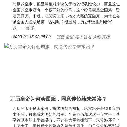
时期的皇帝，很显然相对来说关于他的记载比较少，而且这位
金国的皇帝还有一个很不好的称号，这个称号就是金国第一昏
君完颜亮。不过，话又说回来，雄才大略的完颜亮，为什么会
被金国人说成是第一昏君呢？很显然，历史都是胜利者写
……更多
的
2023-06-15 08:25:00
完颜,金国,雄才,昏君,大略,完颜
万历皇帝为何会屈服，同意传位给朱常洛？
万历的长子是朱常洛，按照明朝的祖制，朱常洛是必须要立为
太子的，将来成为明朝的君主。可是万历却迟迟不立太子，甚
至连基本的上学都没有，不过在大臣的拥戴下，朱常洛还是当
上了太子。虽然后来的路途依然危机四伏，但是朱常洛逐渐成