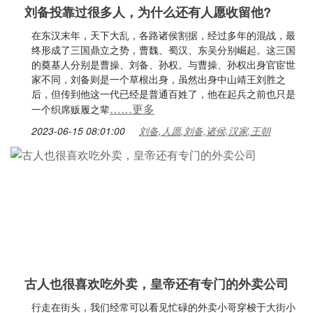
刘备投靠过很多人，为什么还有人愿收留他?
在东汉末年，天下大乱，各路诸侯割据，经过多年的混战，最
终形成了三国鼎立之势，曹魏、蜀汉、东吴分别崛起。这三国
的奠基人分别是曹操、刘备、孙权。与曹操、孙权出身官宦世
家不同，刘备则是一个草根出身，虽然出身中山靖王刘胜之
后，但传到他这一代已经是普通百姓了，他在起兵之前也只是
……更多
一个织席贩履之辈
2023-06-15 08:01:00
刘备,人愿,刘备,诸侯,汉家,王朝
古人也很喜欢吃外卖，皇帝还有专门的外卖公司
行走在街头，我们经常可以看见忙碌的外卖小哥穿梭于大街小