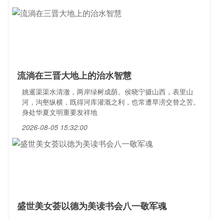
流淌在三晋大地上的治水智慧
姚暹渠渠水清澈，两岸绿树成荫。侯晓宁摄山西，表里山
河，沟壑纵横，既得河库灌溉之利，也常遭旱涝交替之苦。
身处华夏文明重要发祥地
2026-08-05 15:32:00
盛世美女荟以德为美读书会八一敬军魂