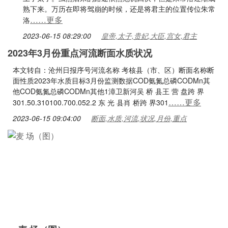
熟下来。万历在即将驾崩的时候，还是将君主的位置传位朱常
……更多
洛
2023-06-15 08:29:00
皇帝,太子,贵妃,大臣,宫女,君主
2023年3月份重点河流断面水质状况
本文转自：沧州日报序号河流名称 考核县（市、区）断面名称断
面性质2023年水质目标3月份监测数据COD氨氮总磷CODMn其
他COD氨氮总磷CODMn其他1漳卫新河吴 桥 县王 营 盘跨 界
……更多
301.50.310100.700.052.2 东 光 县肖 桥跨 界301
2023-06-15 09:04:00
断面,水质,河流,状况,月份,重点