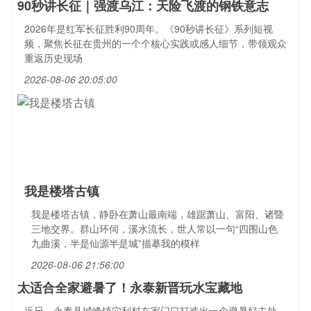
90秒讲长征｜强渡乌江：天险飞渡的钢铁意志
2026年是红军长征胜利90周年。《90秒讲长征》系列短视
频，聚焦长征在贵州的一个个核心实践或感人细节，带领观众
重返历史现场
2026-08-06 20:05:00
我是楼塔古镇
我是楼塔古镇，静卧在萧山最南端，雄踞萧山、富阳、诸暨
三地交界。群山环伺，溪水流长，世人常以一句“四围山色
九曲溪，半是仙源半是城”描摹我的模样
2026-08-06 21:56:00
太适合全家避暑了！永泰新晋玩水宝藏地
近日，永泰县城峰镇穴利村在家门口打造出一个避暑好去处