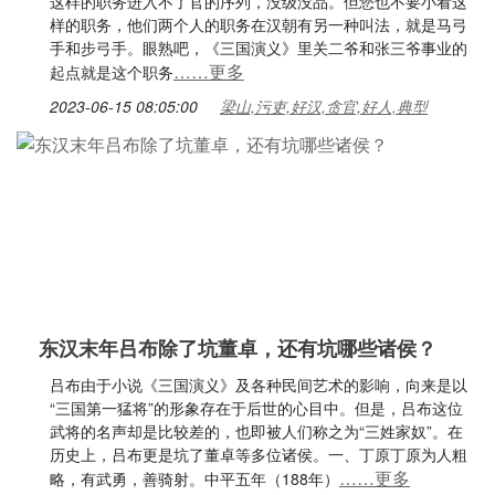
这样的职务进入不了官的序列，没级没品。但您也不要小看这
样的职务，他们两个人的职务在汉朝有另一种叫法，就是马弓
手和步弓手。眼熟吧，《三国演义》里关二爷和张三爷事业的
……更多
起点就是这个职务
2023-06-15 08:05:00
梁山,污吏,好汉,贪官,好人,典型
东汉末年吕布除了坑董卓，还有坑哪些诸侯？
吕布由于小说《三国演义》及各种民间艺术的影响，向来是以
“三国第一猛将”的形象存在于后世的心目中。但是，吕布这位
武将的名声却是比较差的，也即被人们称之为“三姓家奴”。在
历史上，吕布更是坑了董卓等多位诸侯。一、丁原丁原为人粗
……更多
略，有武勇，善骑射。中平五年（188年）