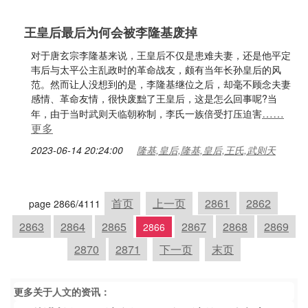
王皇后最后为何会被李隆基废掉
对于唐玄宗李隆基来说，王皇后不仅是患难夫妻，还是他平定
韦后与太平公主乱政时的革命战友，颇有当年长孙皇后的风
范。然而让人没想到的是，李隆基继位之后，却毫不顾念夫妻
感情、革命友情，很快废黜了王皇后，这是怎么回事呢?当
……
年，由于当时武则天临朝称制，李氏一族倍受打压迫害
更多
2023-06-14 20:24:00
隆基,皇后,隆基,皇后,王氏,武则天
首页
上一页
2861
2862
page 2866/4111
2863
2864
2865
2867
2868
2869
2866
2870
2871
下一页
末页
更多关于
人文
的资讯：