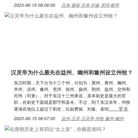
2023-06-15 08:06:00
吕布,诸侯,吕布,刘备,兖州,献帝
汉灵帝为什么最先在益州、幽州和豫州设立州牧？
东汉时期，天下分为十三个州，分别为：冀州、青州、幽州、
并州、凉州、豫州、兖州、徐州、扬州、荆州、益州、交州和
司州（司隶）。对于东汉十三州来说，原本刺史是最大的官
职，在刺史下面就是郡守和县令。不过，到了东汉末年，州牧
……更多
逐渐在地位上超过了刺史，比如曹操、刘备、袁绍
2023-06-15 08:07:00
益州,汉灵,汉灵帝,州牧,豫州,幽州