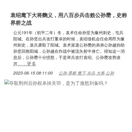
袁绍麾下大将麴义，用八百步兵击败公孙瓒，史称
界桥之战
公元191年（初平二年）冬，袁术任命孙坚为豫州刺史，屯兵
阳城。在孙坚出兵攻打董卓的时候，袁绍借机会任命周昂为豫
州刺史，派兵袭取了阳城。袁术派遣公孙瓒的弟弟公孙越协助
孙坚回救阳城，公孙越在作战中被流矢射中身亡。得知这一消
息后，公孙瓒十分愤怒，于是举兵攻打袁绍。公孙瓒攻势凌
……更多
厉
2023-06-15 08:11:00
公孙,界桥,麾下,步兵,大将,公孙