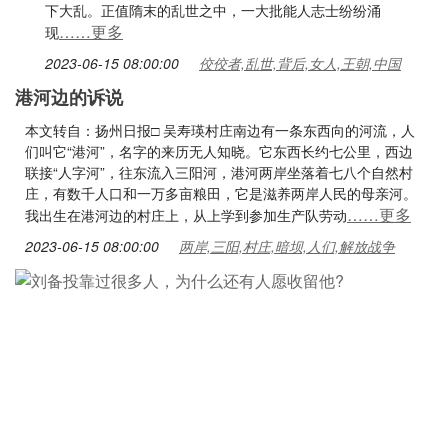
下大乱。正值隋末的乱世之中，一大批能人志士纷纷涌
……更多
现
2023-06-15 08:00:00
佼佼者,乱世,背后,女人,王朝,中国
港河边的诉说
本文转自：扬州日报□ 吴寿瑛村庄南边有一条东西向的河流，人
们叫它“港河”，名字的来历无人知晓。它东西长约七公里，西边
联接“人字河”，往东流入三阳河，港河两岸坐落着七八个自然村
庄，有数千人口和一万多亩粮田，它是滋养两岸人民的母亲河。
……更多
我出生在港河边的村庄上，从上学到参加生产队劳动
2023-06-15 08:00:00
两岸,三阳,村庄,暗坝,人们,解放战争