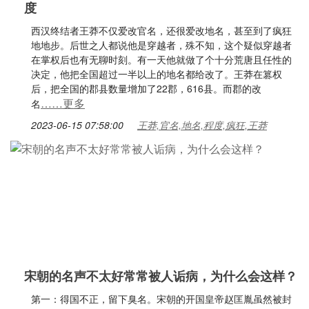
度
西汉终结者王莽不仅爱改官名，还很爱改地名，甚至到了疯狂
地地步。后世之人都说他是穿越者，殊不知，这个疑似穿越者
在掌权后也有无聊时刻。有一天他就做了个十分荒唐且任性的
决定，他把全国超过一半以上的地名都给改了。王莽在篡权
后，把全国的郡县数量增加了22郡，616县。而郡的改
……更多
名
2023-06-15 07:58:00
王莽,官名,地名,程度,疯狂,王莽
宋朝的名声不太好常常被人诟病，为什么会这样？
第一：得国不正，留下臭名。宋朝的开国皇帝赵匡胤虽然被封