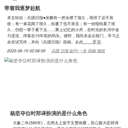
带着我逐梦起航
本文转自：兵团日报●张鹏有一把伞撑了很久，雨停了还不肯
收；有一束花闻了很久，枯萎了也不肯丢；有一份报纸看了很
久，仍想一辈子看下去……乘上记忆的小舟，在时光的长河中奋
力逆流，停靠在10年前的码头。彼时，我尚未走出校门，学习之
……更多
余尝试写作，并向《兵团日报》投稿。从此
2023-06-15 02:06:00
兵团,日报,副刊,一名,胡杨,报纸
杨坚夺位时郑译扮演的是什么角色
大象二年(580年)，北周太上皇宇文赟病重，其心腹大臣郑译