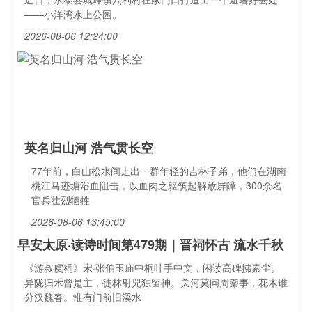
——小洋湾水上公园。
2026-08-06 12:24:00
英名归山河 浩气贯长空
77年前，白山松水间走出一群年轻的吉林子弟，他们在湖南
桃江马迹塘浴血阻击，以血肉之躯筑起解放屏障，300余名
官兵壮烈牺牲
2026-08-06 13:45:00
早安太原·读诗时间第479期｜晋祠怀古 流水千秋
《游叔虞祠》宋·张伯玉庙中桐叶手中文，闲读高碑拂素尘。
异陇归禾曾是主，徒林射兕独留神。关河莫问周秦事，花木谁
分汉魏春。惟有门前旧溪水