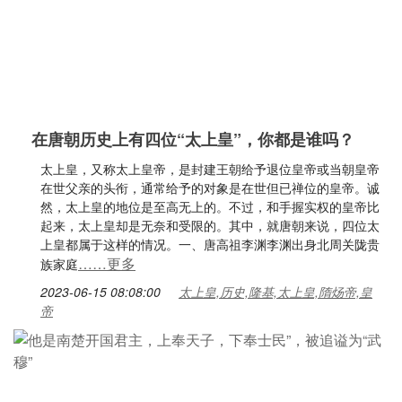
在唐朝历史上有四位“太上皇”，你都是谁吗？
太上皇，又称太上皇帝，是封建王朝给予退位皇帝或当朝皇帝
在世父亲的头衔，通常给予的对象是在世但已禅位的皇帝。诚
然，太上皇的地位是至高无上的。不过，和手握实权的皇帝比
起来，太上皇却是无奈和受限的。其中，就唐朝来说，四位太
上皇都属于这样的情况。一、唐高祖李渊李渊出身北周关陇贵
……更多
族家庭
2023-06-15 08:08:00
太上皇,历史,隆基,太上皇,隋炀帝,皇
帝