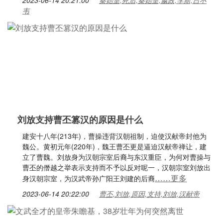
2023-06-14 20:21:00
秦始皇,死后,秦始皇,嬴政,李斯,吕不
韦
刘放支持曹丕篡汉的原因是什么
建安十八年(213年)，曹操违背汉朝祖制，迫使汉献帝封他为
魏公。黄初元年(220年)，魏王曹丕更是逼迫汉献帝禅让，建
立了曹魏。刘放身为汉朝宗室后裔与东汉重臣，为何对曹操与
曹丕的僭越之举表示支持而不予以反对呢一，汉朝宗室刘放出
……更多
身汉朝宗室，为汉武帝孙广阳王刘建的后裔
2023-06-14 20:22:00
曹丕,刘放,原因,支持,刘放,汉献帝