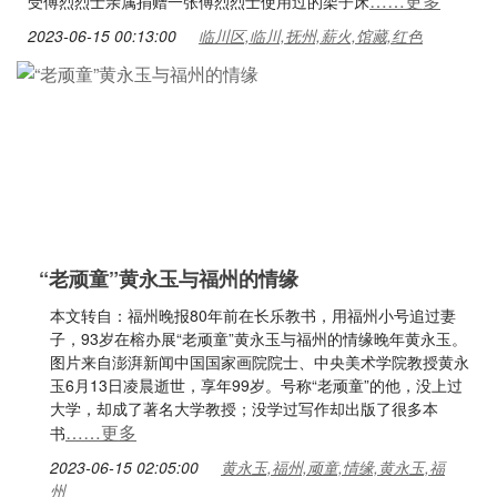
……更多
受傅烈烈士亲属捐赠一张傅烈烈士使用过的架子床
2023-06-15 00:13:00
临川区,临川,抚州,薪火,馆藏,红色
“老顽童”黄永玉与福州的情缘
本文转自：福州晚报80年前在长乐教书，用福州小号追过妻
子，93岁在榕办展“老顽童”黄永玉与福州的情缘晚年黄永玉。
图片来自澎湃新闻中国国家画院院士、中央美术学院教授黄永
玉6月13日凌晨逝世，享年99岁。号称“老顽童”的他，没上过
大学，却成了著名大学教授；没学过写作却出版了很多本
……更多
书
2023-06-15 02:05:00
黄永玉,福州,顽童,情缘,黄永玉,福
州