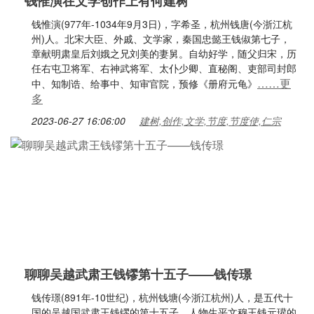
钱惟演在文学创作上有何建树
钱惟演(977年-1034年9月3日)，字希圣，杭州钱唐(今浙江杭
州)人。北宋大臣、外戚、文学家，秦国忠懿王钱俶第七子，
章献明肃皇后刘娥之兄刘美的妻舅。自幼好学，随父归宋，历
任右屯卫将军、右神武将军、太仆少卿、直秘阁、吏部司封郎
……更
中、知制诰、给事中、知审官院，预修《册府元龟》
多
2023-06-27 16:06:00
建树,创作,文学,节度,节度使,仁宗
聊聊吴越武肃王钱镠第十五子——钱传璟
钱传璟(891年-10世纪)，杭州钱塘(今浙江杭州)人，是五代十
国的吴越国武肃王钱镠的第十五子。人物生平文穆王钱元瓘的