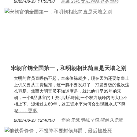
2023-06-27 11:53:00
富豪,刘邦,女儿,刘邦,县令,地痞
宋朝官饷全国第一，和明朝相比简直是天壤之别
大明的官员直呼伤不起，本来俸禄就少，现在因为还要给皇上
上供又要从工资里扣，这干脆不要发好了，打发要饭的也没这
么容易。然而大明官员不知道度是，就比他们早89年的宋
朝，一个9品县官的工资可以和明朝一个权力顶峰内阁大臣不
相上下。短短过去89年，这工资水平为何会出现跳水式下降
……更多
呢
2023-06-27 12:40:00
官饷,天壤,明朝,全国,明朝,朱元璋