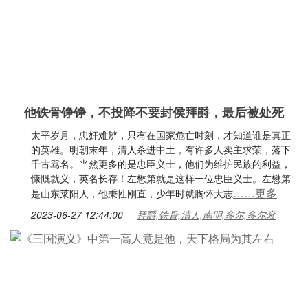
他铁骨铮铮，不投降不要封侯拜爵，最后被处死
太平岁月，忠奸难辨，只有在国家危亡时刻，才知道谁是真正
的英雄。明朝末年，清人杀进中土，有许多人卖主求荣，落下
千古骂名。当然更多的是忠臣义士，他们为维护民族的利益，
慷慨就义，英名长存！左懋第就是这样一位忠臣义士。左懋第
……更多
是山东莱阳人，他秉性刚直，少年时就胸怀大志
2023-06-27 12:44:00
拜爵,铁骨,清人,南明,多尔,多尔衮