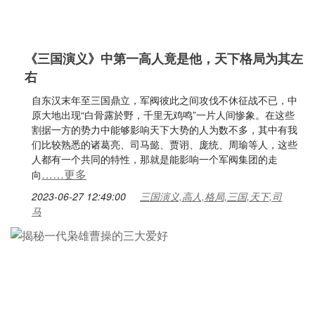
《三国演义》中第一高人竟是他，天下格局为其左
右
自东汉末年至三国鼎立，军阀彼此之间攻伐不休征战不已，中
原大地出现“白骨露於野，千里无鸡鸣”一片人间惨象。在这些
割据一方的势力中能够影响天下大势的人为数不多，其中有我
们比较熟悉的诸葛亮、司马懿、贾诩、庞统、周瑜等人，这些
人都有一个共同的特性，那就是能影响一个军阀集团的走
……更多
向
2023-06-27 12:49:00
三国演义,高人,格局,三国,天下,司
马