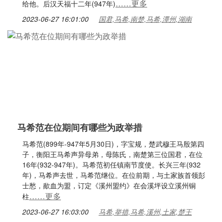
……更多
给他。后汉天福十二年(947年)
2023-06-27 16:01:00
国君,马希,南楚,马希,潭州,湖南
马希范在位期间有哪些为政举措
马希范(899年-947年5月30日)，字宝规，楚武穆王马殷第四
子，衡阳王马希声异母弟，母陈氏，南楚第三位国君，在位
16年(932-947年)。马希范初任镇南节度使。长兴三年(932
年)，马希声去世，马希范继位。在位前期，与土家族首领彭
士愁，歃血为盟，订定《溪州盟约》在会溪坪设立溪州铜
……更多
柱
2023-06-27 16:03:00
马希,举措,马希,溪州,土家,楚王