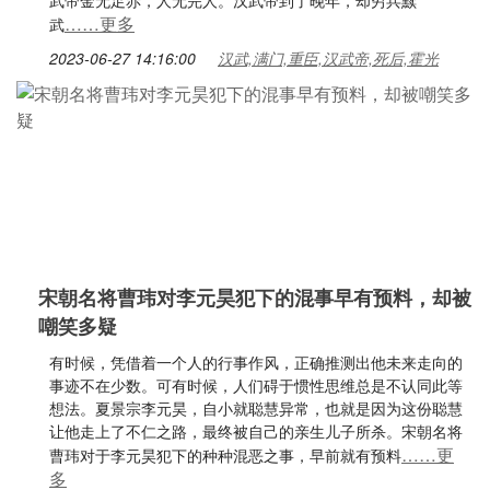
武帝金无足赤，人无完人。汉武帝到了晚年，却穷兵黩
……更多
武
2023-06-27 14:16:00
汉武,满门,重臣,汉武帝,死后,霍光
宋朝名将曹玮对李元昊犯下的混事早有预料，却被
嘲笑多疑
有时候，凭借着一个人的行事作风，正确推测出他未来走向的
事迹不在少数。可有时候，人们碍于惯性思维总是不认同此等
想法。夏景宗李元昊，自小就聪慧异常，也就是因为这份聪慧
让他走上了不仁之路，最终被自己的亲生儿子所杀。宋朝名将
……更
曹玮对于李元昊犯下的种种混恶之事，早前就有预料
多