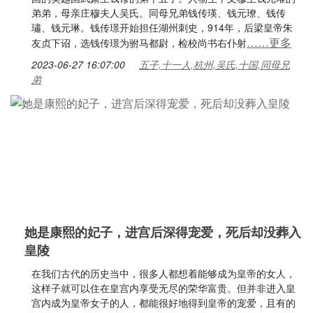
弟弟，母亲庄穆夫人吴氏。同母兄弟钱传瑛、钱元璙、钱传
璛、钱元琳。钱传璟开始担任湖州刺史，914年，后梁皇帝朱
……更多
友贞下诏，选钱传璟为驸马都尉，检校尚书右仆射
2023-06-27 16:07:00
五子,十一人,杭州,吴氏,十国,同母兄
弟
她是康熙的妃子，进宫后深得宠爱，死后却没葬入
皇陵
在我们古代的历史当中，很多人都想着能够成为皇帝的女人，
这样子就可以住在皇宫内享受无尽的荣华富贵。但并非进入皇
宫内成为皇帝女子的人，都能很好地得到皇帝的宠爱，且有的