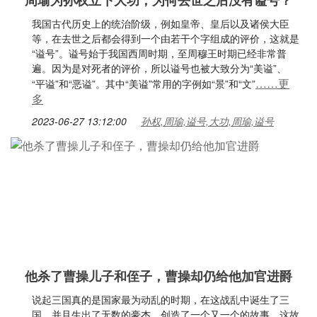
周瑜为孙权立下大功，为何去世之后没有谥号？
我国古代历史上的统治阶级，例如皇帝、皇后以及诸侯大臣
等，在去世之后都会得到一个由若干个字组成的评价，这就是
“谥号”。谥号始于我国西周时期，至周穆王时期已经非常普
遍。因为是对死者的评价，所以谥号也被大致分为“美谥”、
……更
“平谥”和“恶谥”。其中“美谥”常用的字例如“景”和“文”
多
2023-06-27 13:12:00
孙权,周瑜,谥号,大功,周瑜,谥号
他杀了曹操儿子和侄子，曹操却仍给他加官进爵
说起三国真的是国家最为动乱的时期，在这战乱中诞生了三
国，并且生出了无数的豪杰，创造了一个又一个的故事，这故