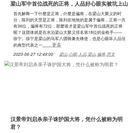
梁山军中首位战死的正将，人品好心眼实被坑上山
首先解释一下什麼是正将，什麼是偏将，在梁山大聚义的时
分，陈列的天罡是正将，陈列在地煞的是属于偏将，正将一共
有36位，偏将有72位，那麼谁才是梁山军中首位战死的正将
呢？这团体就是在水泊梁山大聚义排名第18位的金枪手——
徐宁。徐宁是梁山的马军八骠骑兼先锋使，也是心眼坏人品佳
……更多
的典型代表之一
2023-06-27 12:49:00
梁山,心眼,人品,梁山,偏将,思文
汉景帝刘启杀亲子诛护国大将，凭什么被称为明
君？