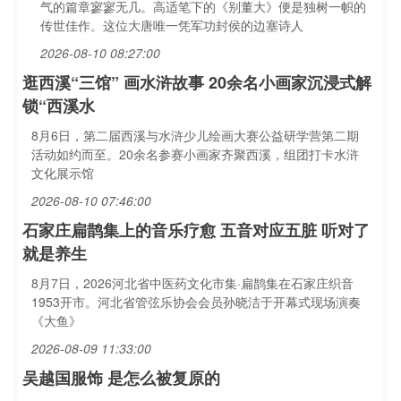
气的篇章寥寥无几。高适笔下的《别董大》便是独树一帜的
传世佳作。这位大唐唯一凭军功封侯的边塞诗人
2026-08-10 08:27:00
逛西溪“三馆” 画水浒故事 20余名小画家沉浸式解
锁“西溪水
8月6日，第二届西溪与水浒少儿绘画大赛公益研学营第二期
活动如约而至。20余名参赛小画家齐聚西溪，组团打卡水浒
文化展示馆
2026-08-10 07:46:00
石家庄扁鹊集上的音乐疗愈 五音对应五脏 听对了
就是养生
8月7日，2026河北省中医药文化市集·扁鹊集在石家庄织音
1953开市。河北省管弦乐协会会员孙晓洁于开幕式现场演奏
《大鱼》
2026-08-09 11:33:00
吴越国服饰 是怎么被复原的