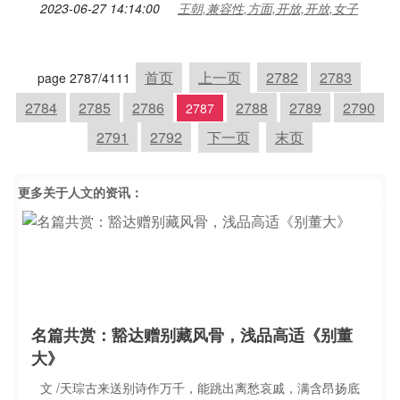
2023-06-27 14:14:00
王朝,兼容性,方面,开放,开放,女子
首页
上一页
2782
2783
page 2787/4111
2784
2785
2786
2788
2789
2790
2787
2791
2792
下一页
末页
更多关于
人文
的资讯：
名篇共赏：豁达赠别藏风骨，浅品高适《别董
大》
文 /天琮古来送别诗作万千，能跳出离愁哀戚，满含昂扬底