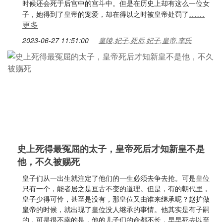
时候还会死于后宫中的宫斗中。但是在历史上却有这么一位女
……
子，她得到了皇帝的宠爱，却在得以之时被皇帝处罚了
更多
2023-06-27 11:51:00
皇陵,妃子,死后,妃子,皇帝,李氏
史上死得最冤屈的太子，皇帝死后才知新皇不是
他，不久被赐死
皇子们从一出生就注定了他们的一生必须去争去抢。可是皇位
只有一个，能者居之是亘古不变的道理。但是，有的朝代里，
皇子少得可怜，甚至是没有，那皇位又由谁来继承呢？赵扩做
皇帝的时候，就出现了皇位没人继承的事情。他其实是有子嗣
的，可是很不幸的是，他的儿子们的命都不长，早早死去以至