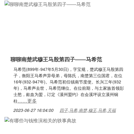
聊聊南楚武穆王马殷第四子——马希范
马希范(899年-947年5月30日)，字宝规，楚武穆王马殷第四
子，衡阳王马希声异母弟，母陈氏，南楚第三位国君，在位
16年(932-947年)。马希范初任镇南节度使。长兴三年(932
年)，马希声去世，马希范继位。在位前期，与土家族首领彭
士愁，歃血为盟，订定《溪州盟约》在会溪坪设立溪州铜
……更多
柱
2023-06-27 16:04:00
四子,马希,南楚,穆王,马希,天福