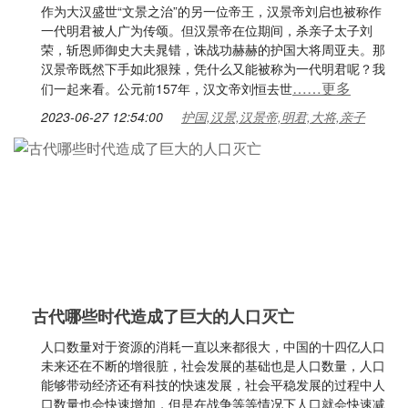
作为大汉盛世“文景之治”的另一位帝王，汉景帝刘启也被称作
一代明君被人广为传颂。但汉景帝在位期间，杀亲子太子刘
荣，斩恩师御史大夫晁错，诛战功赫赫的护国大将周亚夫。那
汉景帝既然下手如此狠辣，凭什么又能被称为一代明君呢？我
……更多
们一起来看。公元前157年，汉文帝刘恒去世
2023-06-27 12:54:00
护国,汉景,汉景帝,明君,大将,亲子
古代哪些时代造成了巨大的人口灭亡
人口数量对于资源的消耗一直以来都很大，中国的十四亿人口
未来还在不断的增很脏，社会发展的基础也是人口数量，人口
能够带动经济还有科技的快速发展，社会平稳发展的过程中人
口数量也会快速增加，但是在战争等等情况下人口就会快速减