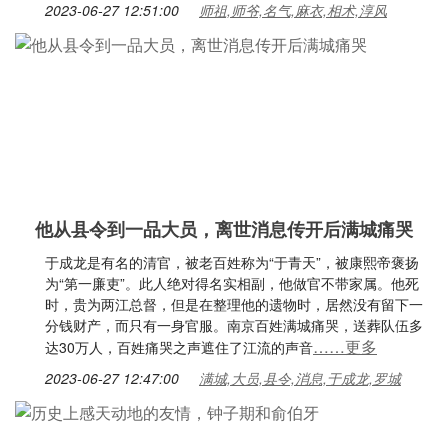
2023-06-27 12:51:00
师祖,师爷,名气,麻衣,相术,淳风
他从县令到一品大员，离世消息传开后满城痛哭
于成龙是有名的清官，被老百姓称为“于青天”，被康熙帝褒扬
为“第一廉吏”。此人绝对得名实相副，他做官不带家属。他死
时，贵为两江总督，但是在整理他的遗物时，居然没有留下一
分钱财产，而只有一身官服。南京百姓满城痛哭，送葬队伍多
……更多
达30万人，百姓痛哭之声遮住了江流的声音
2023-06-27 12:47:00
满城,大员,县令,消息,于成龙,罗城