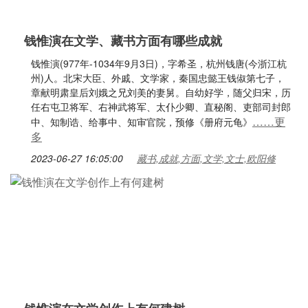
钱惟演在文学、藏书方面有哪些成就
钱惟演(977年-1034年9月3日)，字希圣，杭州钱唐(今浙江杭
州)人。北宋大臣、外戚、文学家，秦国忠懿王钱俶第七子，
章献明肃皇后刘娥之兄刘美的妻舅。自幼好学，随父归宋，历
任右屯卫将军、右神武将军、太仆少卿、直秘阁、吏部司封郎
……更
中、知制诰、给事中、知审官院，预修《册府元龟》
多
2023-06-27 16:05:00
藏书,成就,方面,文学,文士,欧阳修