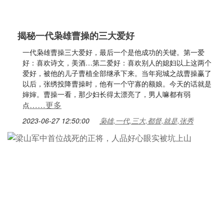
揭秘一代枭雄曹操的三大爱好
一代枭雄曹操三大爱好，最后一个是他成功的关键。第一爱
好：喜欢诗文，美酒…第二爱好：喜欢别人的媳妇以上这两个
爱好，被他的儿子曹植全部继承下来。当年宛城之战曹操赢了
以后，张绣投降曹操时，他有一个守寡的额娘。今天的话就是
婶婶。曹操一看，那少妇长得太漂亮了，男人嘛都有弱
……更多
点
2023-06-27 12:50:00
枭雄,一代,三大,都督,就是,张秀