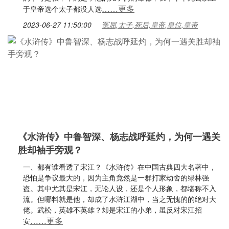
……更多
于皇帝选个太子都没人选
2023-06-27 11:50:00
冤屈,太子,死后,皇帝,皇位,皇帝
《水浒传》中鲁智深、杨志战呼延灼，为何一遇关
胜却袖手旁观？
一、都有谁看透了宋江？《水浒传》在中国古典四大名著中，
恐怕是争议最大的，因为主角竟然是一群打家劫舍的绿林强
盗。其中尤其是宋江，无论人设，还是个人形象，都堪称不入
流。但哪料就是他，却成了水浒江湖中，当之无愧的的绝对大
佬。武松，英雄不英雄？却是宋江的小弟，虽反对宋江招
……更多
安