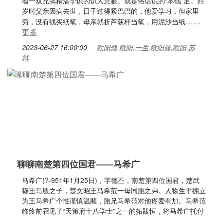
着一双充满精湛学识的识人慧眼。就是俗话说的“本钱”足。四
岁时父亲因病去世，日子过得紧巴巴的，他爱学习，但家里
……
穷，没有钱买纸笔，母亲就折芦荻杆当笔，用泥沙当纸
更多
2023-06-27 16:00:00
欧阳修,欧阳,一生,欧阳修,欧阳,苏
轼
聊聊南楚第四位国君——马希广
马希广(?-951年1月25日)，字德丕，南楚第四位国君，楚武
穆王马殷之子，楚文昭王马希范一母同胞之弟。人物生平拥立
为王马希广个性谨慎温顺，胞兄马希范对他疼爱有加。马希范
临终前召见了“天策府十八学士”之一的拓跋恒，将马希广托付