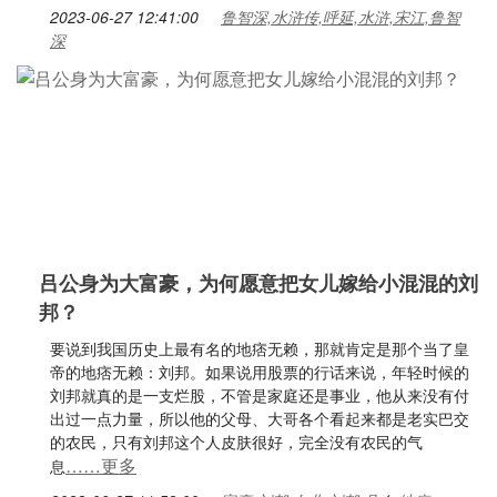
2023-06-27 12:41:00
鲁智深,水浒传,呼延,水浒,宋江,鲁智
深
吕公身为大富豪，为何愿意把女儿嫁给小混混的刘
邦？
要说到我国历史上最有名的地痞无赖，那就肯定是那个当了皇
帝的地痞无赖：刘邦。如果说用股票的行话来说，年轻时候的
刘邦就真的是一支烂股，不管是家庭还是事业，他从来没有付
出过一点力量，所以他的父母、大哥各个看起来都是老实巴交
的农民，只有刘邦这个人皮肤很好，完全没有农民的气
……更多
息