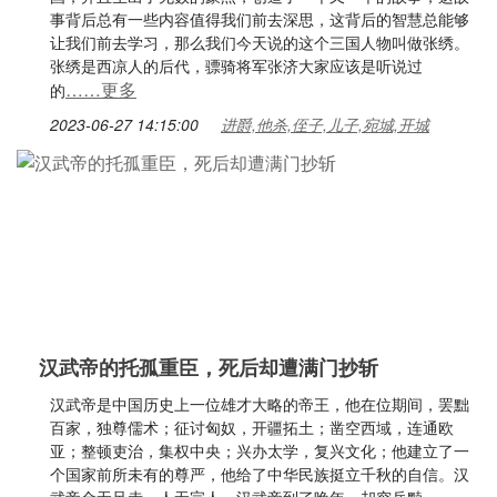
事背后总有一些内容值得我们前去深思，这背后的智慧总能够
让我们前去学习，那么我们今天说的这个三国人物叫做张绣。
张绣是西凉人的后代，骠骑将军张济大家应该是听说过
……更多
的
2023-06-27 14:15:00
进爵,他杀,侄子,儿子,宛城,开城
汉武帝的托孤重臣，死后却遭满门抄斩
汉武帝是中国历史上一位雄才大略的帝王，他在位期间，罢黜
百家，独尊儒术；征讨匈奴，开疆拓土；凿空西域，连通欧
亚；整顿吏治，集权中央；兴办太学，复兴文化；他建立了一
个国家前所未有的尊严，他给了中华民族挺立千秋的自信。汉