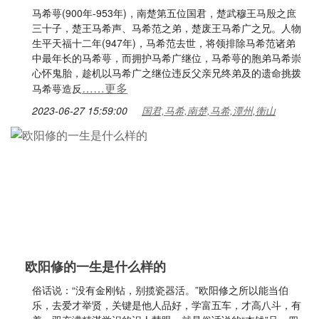
马希萼(900年-953年)，南楚第五位国君，楚武穆王马殷之庶
三十子，楚王马希声、马希范之弟，楚废王马希广之兄。人物
生平天福十二年(947年)，马希范去世，将领排除马希范诸弟
中最年长的马希萼，而拥护马希广继位，马希萼的胞弟马希崇
心怀鬼胎，趁机以马希广之继位违反父亲兄终弟及的遗命挑拨
……更多
马希萼造反
2023-06-27 15:59:00
国君,马希,南楚,马希,潭州,衡山
欧阳修的一生是什么样的
俗话说：“没有金刚钻，别揽瓷器活。”欧阳修之所以能当伯
乐，去爱才举贤，关键是他人品好，学富五车，才高八斗，有