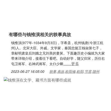
有哪些与钱惟演相关的轶事典故
钱惟演(977年-1034年9月3日)，字希圣，杭州钱唐(今浙江杭
州)人。北宋大臣、外戚、文学家，秦国忠懿王钱俶第七子，
章献明肃皇后刘娥之兄刘美的妻舅。下面趣历史小编就为大家
带来详细介绍，接着往下看吧。自幼好学，随父归宋，历任右
……更多
屯卫将军、右神武将军、太仆少卿
2023-06-27 16:05:00
轶事,典故,欧阳修,欧阳,节度,随州