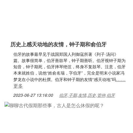
历史上感天动地的友情，钟子期和俞伯牙
伯牙的故事最早见于战国郑国人列御寇所著《列子·汤问》
篇。故事很简单，伯牙善鼓琴，钟子期善听。伯牙视钟子期为
知音，钟子期死，伯牙摔琴绝弦，终身不复鼓琴。注意，伯牙
本来就姓伯，说他“姓俞名瑞，字伯牙”，完全是明末小说家冯
……
梦龙在小说中的杜撰。伯牙和钟子期的友情“感天动地”吗
更多
2023-06-27 13:16:00
伯牙,子期,友情,历史,管仲,伯牙