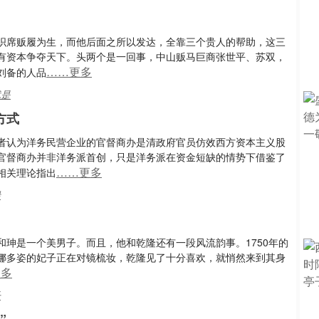
织席贩履为生，而他后面之所以发达，全靠三个贵人的帮助，这三
有资本争夺天下。头两个是一回事，中山贩马巨商张世平、苏双，
……更多
刘备的人品
就是
方式
者认为洋务民营企业的官督商办是清政府官员仿效西方资本主义股
官督商办并非洋务派首创，只是洋务派在资金短缺的情势下借鉴了
……更多
相关理论指出
船
珅是一个美男子。而且，他和乾隆还有一段风流韵事。1750年的
娜多姿的妃子正在对镜梳妆，乾隆见了十分喜欢，就悄然来到其身
更多
子