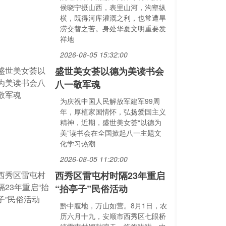
侯晓宁摄山西，表里山河，沟壑纵
横，既得河库灌溉之利，也常遭旱
涝交替之苦。身处华夏文明重要发
祥地
2026-08-05 15:32:00
盛世美女荟以德为美读书会
八一敬军魂
为庆祝中国人民解放军建军99周
年，厚植家国情怀，弘扬爱国主义
精神，近期，盛世美女荟“以德为
美”读书会在全国掀起八一主题文
化学习热潮
2026-08-05 11:20:00
西秀区雷屯村时隔23年重启
“抬亭子”民俗活动
黔中腹地，万山如营。8月1日，农
历六月十九，安顺市西秀区七眼桥