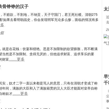
铁骨铮铮的汉子
太
亲，不赔款，不割地，不纳贡，天子守国门，君王死社稷。清朝275
遁!如果去看明朝战史，你会发现明军无论多么惨，面临的情况有多
更多
2
全都
，就是在花钱：饮宴和猎艳。恶是不加限制的欲望膨胀，而不断满
望当然是不加限制、贪得无厌的，但他追求财富、追求享乐的要
……更多
的财富
望
早
千
其实，奴才二字一直以来都是骂人的意思，只有在清朝才变成了称
朝年间，满族的大臣和入了满族籍贯的汉人大臣才能面对皇帝自称
……更多
自称奴才
臣
2