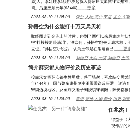
原)人。李廷珪李廷珪7岁起就入侍后唐太原留守孟知祥。
……更多
蜀。后唐应顺元年(934年)
2023-08-19 11:35:00
评价,人物,简介,节度,孟玄,军
孙悟空为什么能打十万天兵天将
取经团走到金兜山的时候，碰到了西行以来最难缠的妖
得“扑梭梭两眼滴泪”。没奈何，孙悟空跑去天庭求救，
……更
去也。”孙悟空听说后，认为玉帝是在消遣自己
2023-08-19 11:36:00
孙悟空,天兵,天将,孙悟空,玉帝
简介薜安都人物评价及历史事迹
投靠宋文帝薛安都生性勇猛，善于骑射，喜欢结交勇武
年(444年)，因与魏东雍州刺史沮渠秉谋反事泄，遂
宋魏边境地区。及至刘义隆子刘骏镇守襄阳，薛安都被任
2023-08-19 11:36:00
事迹,评价,人物,简介,历史,刺
任兆杰︱
得益于《
视作品的