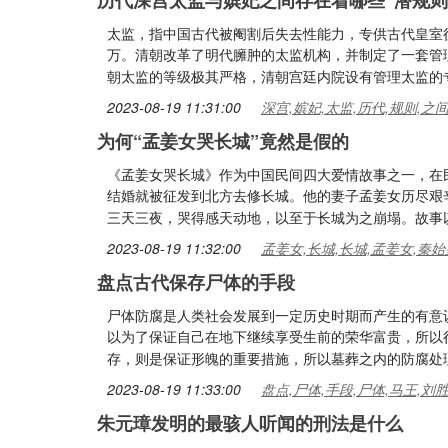
历代深宫太监与嫔妃之间存在着哪些“潜规则
太监，指中国古代被阉割后失去性能力，专供古代皇室
万。清朝改革了明代臃肿的太监机构，并制定了一套管
朝太监的等级极其严格，清朝宫廷内院设有管理太监的专
2023-08-19 11:31:00
深宫,嫔妃,太监,历代,规则,之
为何“孟姜女哭长城”竟然是假的
《孟姜女哭长城》作为中国民间四大爱情故事之一，在
结婚就被征发到北方去修长城。他的妻子孟姜女历尽艰
三天三夜，哭得感天动地，以至于长城为之崩塌。故事
2023-08-19 11:32:00
孟姜女,长城,长城,孟姜女,秦始
盘点古代保存尸体的手段
尸体防腐是人类社会发展到一定历史时期而产生的有意
以为了保证自己在地下继续享受生前的荣华富贵，所以
存，则是保证形魄的重要措施，所以墓葬之内的防腐处
2023-08-19 11:33:00
盘点,尸体,手段,尸体,马王,刘
朱元璋发明的最骇人听闻的刑法是什么