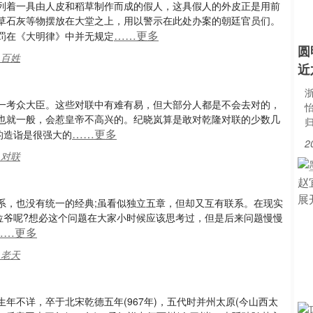
列着一具由人皮和稻草制作而成的假人，这具假人的外皮正是用前
草石灰等物摆放在大堂之上，用以警示在此处办案的朝廷官员们。
……更多
罚在《大明律》中并无规定
圆
,百姓
近
浙
一考众大臣。这些对联中有难有易，但大部分人都是不会去对的，
也就一般，会惹皇帝不高兴的。纪晓岚算是敢对乾隆对联的少数几
……更多
的造诣是很强大的
2
,对联
系，也没有统一的经典;虽看似独立五章，但却又互有联系。在现实
位爷呢?想必这个问题在大家小时候应该思考过，但是后来问题慢慢
……更多
,老天
生年不详，卒于北宋乾德五年(967年)，五代时并州太原(今山西太