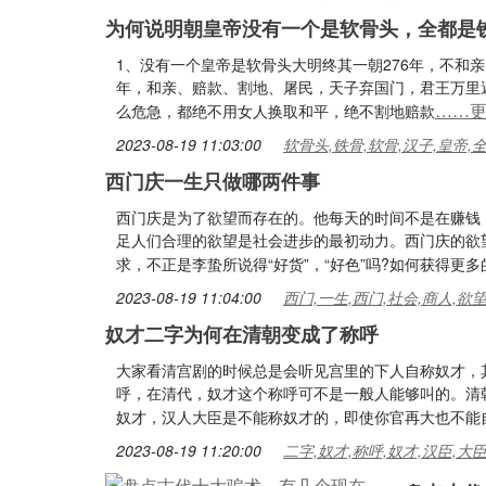
为何说明朝皇帝没有一个是软骨头，全都是
1、没有一个皇帝是软骨头大明终其一朝276年，不和
年，和亲、赔款、割地、屠民，天子弃国门，君王万里
……
么危急，都绝不用女人换取和平，绝不割地赔款
2023-08-19 11:03:00
软骨头,铁骨,软骨,汉子,皇帝,
西门庆一生只做哪两件事
西门庆是为了欲望而存在的。他每天的时间不是在赚钱
足人们合理的欲望是社会进步的最初动力。西门庆的欲
求，不正是李蛰所说得“好货”，“好色”吗?如何获得更多
2023-08-19 11:04:00
西门,一生,西门,社会,商人,欲
奴才二字为何在清朝变成了称呼
大家看清宫剧的时候总是会听见宫里的下人自称奴才，
呼，在清代，奴才这个称呼可不是一般人能够叫的。清
奴才，汉人大臣是不能称奴才的，即使你官再大也不能
2023-08-19 11:20:00
二字,奴才,称呼,奴才,汉臣,大