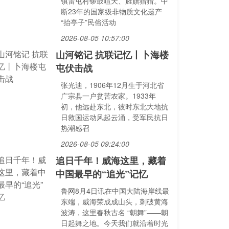
镇雷屯村锣鼓喧天、旌旗猎猎。中
断23年的国家级非物质文化遗产
“抬亭子”民俗活动
2026-08-05 10:57:00
山河铭记 抗联记忆丨卜海楼
屯伏击战
张光迪，1906年12月生于河北省
广宗县一户贫苦农家。1933年
初，他远赴东北，彼时东北大地抗
日救国运动风起云涌，受军民抗日
热潮感召
2026-08-05 09:24:00
追日千年！威海这里，藏着
中国最早的“追光”记忆
鲁网8月4日讯在中国大陆海岸线最
东端，威海荣成成山头，刺破黄海
波涛，这里春秋古名 “朝舞”——朝
日起舞之地。今天我们就沿着时光