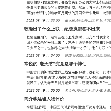
在明朝刚刚建立之初，各级官员们办公的大堂上都会陈
任贪污受贿官员的人皮制作而成。然后，将里面填充稻
而这种酷刑的创造者正是明朝的开国皇帝朱元璋。此刑
2023-08-19 11:33:00
朱元璋,刑法,朱元璋,官员,贪官
乾隆出了什么上联，纪晓岚都答不出来
乾隆在位期间，经常会在心血来潮时，出几个对联来考
因为你如果轻松对上来了，就等于说皇帝的智慧和学问
位大臣之一，也被称之为“大清第一才子”，他在对联上
2023-08-19 11:34:00
乾隆,纪晓岚,上联,纪晓岚,乾隆
常说的“老天爷”究竟是哪个神仙
中国古代的神话是世界上最复杂的神话，没有统一的体
中我们经常抱怨“老天爷啊”这句话中的老天爷到底是哪
就没了，认为老天爷就是老天爷啊，还能有哪位爷?一
2023-08-19 11:35:00
老天爷,神仙,老天,老天爷,天帝
简介李廷珪人物评价
李廷珪(后蜀)，中国五代时后蜀将领;生平简介李廷珪，