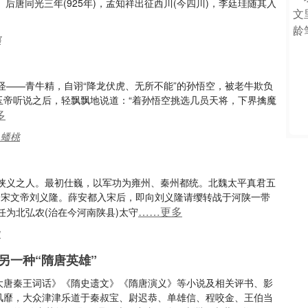
后唐同光三年(925年)，孟知祥出征西川(今四川)，李廷珪随其入
都
怪——青牛精，自诩“降龙伏虎、无所不能”的孙悟空，被老牛欺负
玉帝听说之后，轻飘飘地说道：“着孙悟空挑选几员天将，下界擒魔
多
,蟠桃
侠义之人。最初仕巍，以军功为雍州、秦州都统。北魏太平真君五
逃奔宋文帝刘义隆。薛安都入宋后，即向刘义隆请缨转战于河陕一带
……更多
为北弘农(治在今河南陕县)太守
史
另一种“隋唐英雄”
大唐秦王词话》《隋史遗文》《隋唐演义》等小说及相关评书、影
风靡，大众津津乐道于秦叔宝、尉迟恭、单雄信、程咬金、王伯当