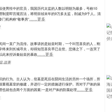
”
役使男性中的官员，我国历代太监的人数以明朝为最多，号称10
理制度即宫规宫法，将明崇祯末年的9万多太监，削减为9千人。清
……更多
门机构称“敬事房”
间
民间一直广为流传。故事讲的是始皇时期，一个叫范喜良的人，刚
辛终来到长城寻夫，却得知范喜良早已去世。悲痛之下，一连哭了
……更多
以此来控诉秦始皇的暴政
皇,故事
识的行为。古人认为，坟墓是死后在阴间生活的另外一个场所，所
很重视墓室的修建，并进行一定的措施进行保护。而对于尸体的保
……更多
理也就包含两个方面的因素:一是对尸体的防腐处理
胜