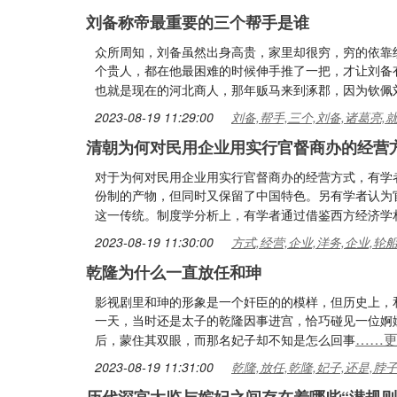
刘备称帝最重要的三个帮手是谁
众所周知，刘备虽然出身高贵，家里却很穷，穷的依靠
个贵人，都在他最困难的时候伸手推了一把，才让刘备
也就是现在的河北商人，那年贩马来到涿郡，因为钦佩
2023-08-19 11:29:00
刘备,帮手,三个,刘备,诸葛亮,
清朝为何对民用企业用实行官督商办的经营
对于为何对民用企业用实行官督商办的经营方式，有学
份制的产物，但同时又保留了中国特色。另有学者认为
这一传统。制度学分析上，有学者通过借鉴西方经济学
2023-08-19 11:30:00
方式,经营,企业,洋务,企业,轮
乾隆为什么一直放任和珅
影视剧里和珅的形象是一个奸臣的的模样，但历史上，和
一天，当时还是太子的乾隆因事进宫，恰巧碰见一位婀
……
后，蒙住其双眼，而那名妃子却不知是怎么回事
2023-08-19 11:31:00
乾隆,放任,乾隆,妃子,还是,脖