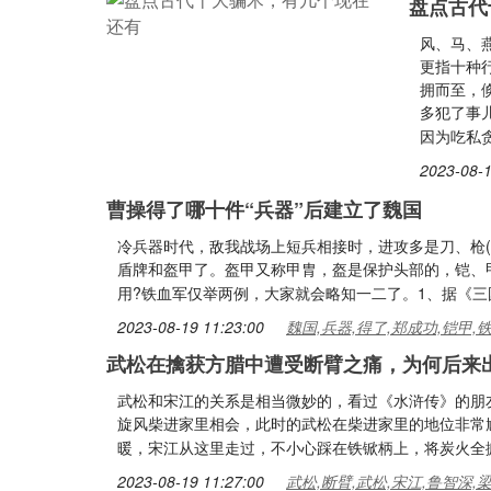
盘点古代
风、马、
更指十种
拥而至，
多犯了事
因为吃私
2023-08-1
曹操得了哪十件“兵器”后建立了魏国
冷兵器时代，敌我战场上短兵相接时，进攻多是刀、枪
盾牌和盔甲了。盔甲又称甲胄，盔是保护头部的，铠、
用?铁血军仅举两例，大家就会略知一二了。1、据《三
2023-08-19 11:23:00
魏国,兵器,得了,郑成功,铠甲,
武松在擒获方腊中遭受断臂之痛，为何后来
武松和宋江的关系是相当微妙的，看过《水浒传》的朋
旋风柴进家里相会，此时的武松在柴进家里的地位非常
暖，宋江从这里走过，不小心踩在铁锨柄上，将炭火全
2023-08-19 11:27:00
武松,断臂,武松,宋江,鲁智深,