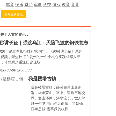
体育
娱乐
财经
军事
科技
游戏
教育
育儿
搜索最新资讯
多关于
人文
的资讯：
0秒讲长征｜强渡乌江：天险飞渡的钢铁意志
026年是红军长征胜利90周年。《90秒讲长征》系列
短视频，聚焦长征在贵州的一个个核心实践或感人细
节，带领观众重返历史现场
026-08-06 20:05:00
我是楼塔古镇
我是楼塔古镇，静卧在萧山最南
端，雄踞萧山、富阳、诸暨三地交
界。群山环伺，溪水流长，世人常
以一句“四围山色九曲溪，半是仙
源半是城”描摹我的模样