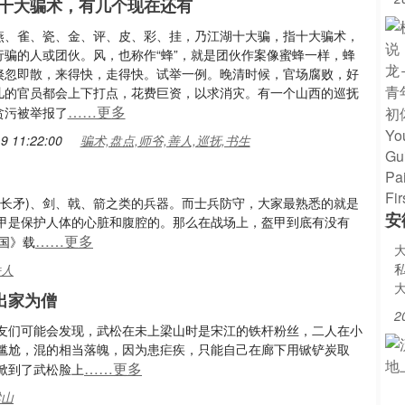
十大骗术，有几个现在还有
燕、雀、瓷、金、评、皮、彩、挂，乃江湖十大骗，指十大骗术，
行骗的人或团伙。风，也称作“蜂”，就是团伙作案像蜜蜂一样，蜂
倏忽即散，来得快，走得快。试举一例。晚清时候，官场腐败，好
儿的官员都会上下打点，花费巨资，以求消灾。有一个山西的巡抚
……更多
贪污被举报了
9 11:22:00
骗术,盘点,师爷,善人,巡抚,书生
(长矛)、剑、戟、箭之类的兵器。而士兵防守，大家最熟悉的就是
安
甲是保护人体的心脏和腹腔的。那么在战场上，盔甲到底有没有
……更多
国》载
铁人
出家为僧
2
友们可能会发现，武松在未上梁山时是宋江的铁杆粉丝，二人在小
尴尬，混的相当落魄，因为患疟疾，只能自己在廊下用锨铲炭取
……更多
掀到了武松脸上
梁山