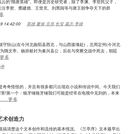
风云的“隋唐英雄”。即便是历史研究者，除了李渊、李世民父子，
关注李密、窦建德、王世充、刘黑闼等与唐王朝争夺天下的群
多
9 14:42:00
英雄,夏侯,京兆,长安,墓志,李靖
守恒山(在今河北曲阳县西北，与山西接壤处)，北周定州(今河北
是为隋文帝。杨崇桩封为秦兴县公，后在与突厥交战中死去，朝廷
更多
炀帝
是奇奇怪怪的，并且有很多都只出现在小说和传说中间。今天我们
厉害!第一个：狼牙锤狼牙锤我们可能是经常在电视中见到的，本来
……更多
头
艺术创造力
该搞清楚这个文本创作和流传的基本情况。《兰亭序》文本最早出