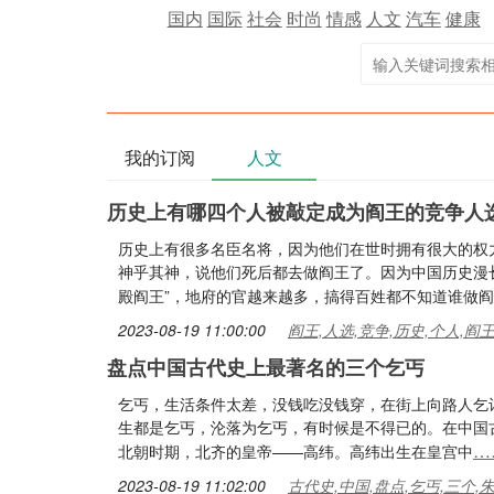
国内
国际
社会
时尚
情感
人文
汽车
健康
我的订阅
人文
历史上有哪四个人被敲定成为阎王的竞争人
历史上有很多名臣名将，因为他们在世时拥有很大的权
神乎其神，说他们死后都去做阎王了。因为中国历史漫长
殿阎王”，地府的官越来越多，搞得百姓都不知道谁做
2023-08-19 11:00:00
阎王,人选,竞争,历史,个人,阎
盘点中国古代史上最著名的三个乞丐
乞丐，生活条件太差，没钱吃没钱穿，在街上向路人乞
生都是乞丐，沦落为乞丐，有时候是不得已的。在中国
…
北朝时期，北齐的皇帝——高纬。高纬出生在皇宫中
2023-08-19 11:02:00
古代史,中国,盘点,乞丐,三个,