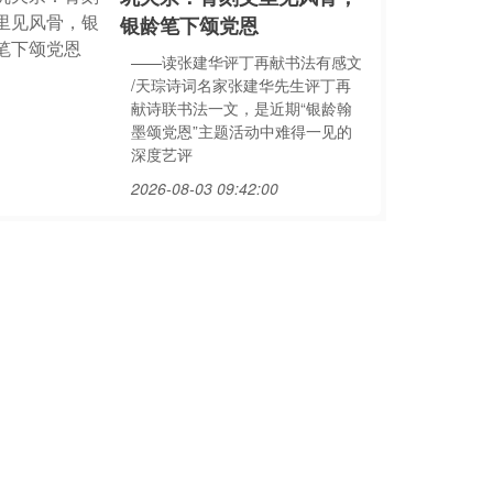
银龄笔下颂党恩
——读张建华评丁再献书法有感文
/天琮诗词名家张建华先生评丁再
献诗联书法一文，是近期“银龄翰
墨颂党恩”主题活动中难得一见的
深度艺评
2026-08-03 09:42:00