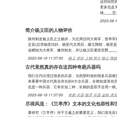
这些叱咤
更多也是
……更
雄
2023-08-1
简介杨义臣的人物评价
陕州刺史杨义臣之父杨崇，为北周仪同大将军，曾率军镇
定县)总管杨坚结好。杨坚代北周后，建立隋朝，杨坚
……
追赠他为大将军、豫州刺史，并让杨义臣袭其官爵
2023-08-19 11:37:00
杨义,评价,人物,简介,杨义,隋
古代竟然真的存在这四种奇葩兵器吗
我们古代出现过很多的兵器，当然那时候的很多兵器都
来看看中国古代真实存在的4大冷兵器，全都知道算你
也是一种兵器，它有长短二种，长柄的是双手合用一柄
2023-08-19 11:37:00
奇葩,兵器,狼牙,兵器,金枪,虎
尽得风流：《兰亭序》文本的文化包容性和
要研究《兰亭序》对于王羲之的重要意义，我们首先应