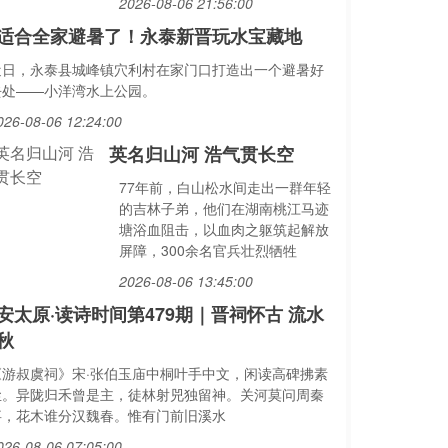
2026-08-06 21:56:00
适合全家避暑了！永泰新晋玩水宝藏地
近日，永泰县城峰镇穴利村在家门口打造出一个避暑好
去处——小洋湾水上公园。
026-08-06 12:24:00
英名归山河 浩气贯长空
77年前，白山松水间走出一群年轻
的吉林子弟，他们在湖南桃江马迹
塘浴血阻击，以血肉之躯筑起解放
屏障，300余名官兵壮烈牺牲
2026-08-06 13:45:00
安太原·读诗时间第479期｜晋祠怀古 流水
秋
《游叔虞祠》宋·张伯玉庙中桐叶手中文，闲读高碑拂素
尘。异陇归禾曾是主，徒林射兕独留神。关河莫问周秦
事，花木谁分汉魏春。惟有门前旧溪水
026-08-06 07:05:00