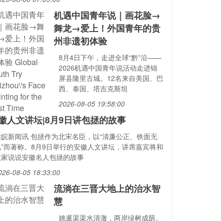
机遇中国青年说｜画花脸→
舞龙→爱上！外国青年的贵
州非遗初体验
8月4日下午，走进全球“黔”沿——
2026机遇中国青年说活动走进锦
屏县隆里古城。12名来自美国、巴
西、泰国、塔吉克斯坦
2026-08-05 19:58:00
徽人文讲坛|8月9日讲包拯的故事
大皖新闻讯 包拯作为北宋名臣，以“清廉公正、铁面无
私”而著称。8月9日举行的安徽人文讲坛，讲席嘉宾将和
大家说说安徽名人包拯的故事
026-08-05 18:33:00
流淌在三晋大地上的治水智
慧
姚暹渠渠水清澈，两岸绿树成荫。