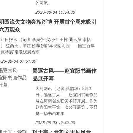
的河流
2026-08-04 15:54:00
明园流失文物亮相浙博 开展首个周末吸引
六万观众
江日报讯 （记者 李娇俨 实习生 王哲 通讯员 李恬
怡） 这两天，浙江省博物馆“再现圆明园——国宝百年
归藏特展”引发观展热潮
026-08-04 07:51:00
墨逐古风——赵宜阳书画作
品展开幕
大河网讯（记者 莫韶华）8月2
日，墨逐古风——赵宜阳书画作品
展在河南省文联美术馆开展。作为
赵宜阳生平第一次公开展览，不只
是一场书画雅集
2026-08-03 12:42:00
巩天宗：骨刻文里见风骨，