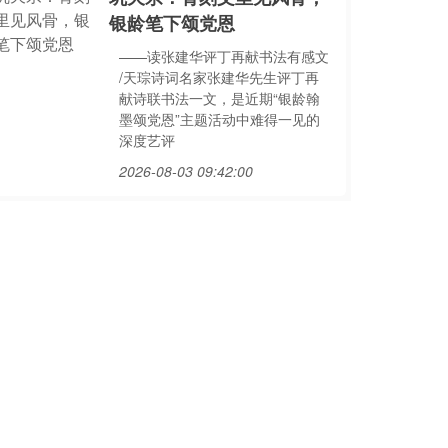
银龄笔下颂党恩
——读张建华评丁再献书法有感文
/天琮诗词名家张建华先生评丁再
献诗联书法一文，是近期“银龄翰
墨颂党恩”主题活动中难得一见的
深度艺评
2026-08-03 09:42:00