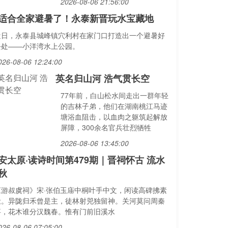
2026-08-06 21:56:00
适合全家避暑了！永泰新晋玩水宝藏地
近日，永泰县城峰镇穴利村在家门口打造出一个避暑好
去处——小洋湾水上公园。
026-08-06 12:24:00
英名归山河 浩气贯长空
77年前，白山松水间走出一群年轻
的吉林子弟，他们在湖南桃江马迹
塘浴血阻击，以血肉之躯筑起解放
屏障，300余名官兵壮烈牺牲
2026-08-06 13:45:00
安太原·读诗时间第479期｜晋祠怀古 流水
秋
《游叔虞祠》宋·张伯玉庙中桐叶手中文，闲读高碑拂素
尘。异陇归禾曾是主，徒林射兕独留神。关河莫问周秦
事，花木谁分汉魏春。惟有门前旧溪水
026-08-06 07:05:00