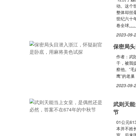
动。这个
整体却丝毫
世纪六十
…
卷全球
2023-09-2
保密局头
作者：武
干，被我提
察他。”毛
鹰”的老
2023-09-2
武则天能
节
01公元6
本并不姓
室，后来