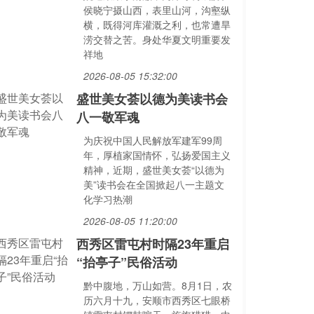
侯晓宁摄山西，表里山河，沟壑纵
横，既得河库灌溉之利，也常遭旱
涝交替之苦。身处华夏文明重要发
祥地
2026-08-05 15:32:00
盛世美女荟以德为美读书会
八一敬军魂
为庆祝中国人民解放军建军99周
年，厚植家国情怀，弘扬爱国主义
精神，近期，盛世美女荟“以德为
美”读书会在全国掀起八一主题文
化学习热潮
2026-08-05 11:20:00
西秀区雷屯村时隔23年重启
“抬亭子”民俗活动
黔中腹地，万山如营。8月1日，农
历六月十九，安顺市西秀区七眼桥