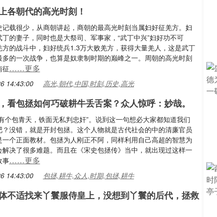
上各朝代的高光时刻！
史记载很少，从商朝讲起，商朝的最高光时刻当属妇好征羌方。妇
武丁的妻子，同时也是大祭司、军事家，“武丁中兴”妇好功不可
羌方的战斗中，妇好统兵1.3万大败羌方，获得大量羌人，这是武丁
最多的一次战争，也算是奴隶制时期的巅峰之一。周朝的高光时刻
……更多
南征
6 14:43:00
高光,朝代,中国,时刻,历史,高光
，看包拯如何巧破耕牛丢舌案？众人惊呼：妙哉。
封有个包青天，铁面无私判忠奸”。说到这一句想必大家都知道我们
吧？没错，就是开封包拯。这个人物就是古代社会的中的清廉官员
是一个正面教材。包拯为人刚正不阿，同样利用自己高超的智慧为
会解决了很多难题。而且在《宋史包拯传》当中，就出现过这样一
……更多
故事
6 14:43:00
包拯,耕牛,众人,时期,包拯,耕牛
体不适找来丫鬟服侍皇上，没想到丫鬟的后代，拯救