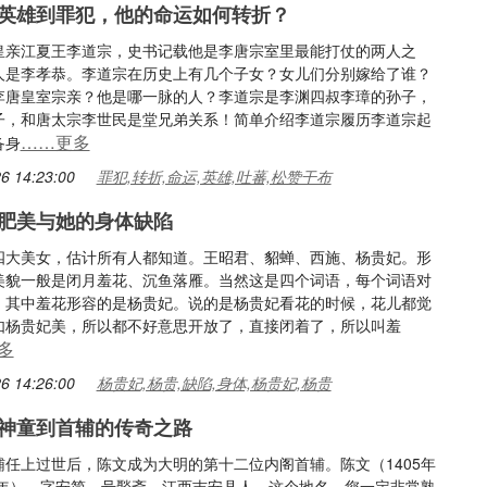
英雄到罪犯，他的命运如何转折？
皇亲江夏王李道宗，史书记载他是李唐宗室里最能打仗的两人之
人是李孝恭。李道宗在历史上有几个子女？女儿们分别嫁给了谁？
李唐皇室宗亲？他是哪一脉的人？李道宗是李渊四叔李璋的孙子，
子，和唐太宗李世民是堂兄弟关系！简单介绍李道宗履历李道宗起
……更多
备身
6 14:23:00
罪犯,转折,命运,英雄,吐蕃,松赞干布
肥美与她的身体缺陷
四大美女，估计所有人都知道。王昭君、貂蝉、西施、杨贵妃。形
美貌一般是闭月羞花、沉鱼落雁。当然这是四个词语，每个词语对
。其中羞花形容的是杨贵妃。说的是杨贵妃看花的时候，花儿都觉
如杨贵妃美，所以都不好意思开放了，直接闭着了，所以叫羞
多
6 14:26:00
杨贵妃,杨贵,缺陷,身体,杨贵妃,杨贵
神童到首辅的传奇之路
辅任上过世后，陈文成为大明的第十二位内阁首辅。陈文（1405年
68年），字安简，号褧斋，江西吉安县人。这个地名，您一定非常熟