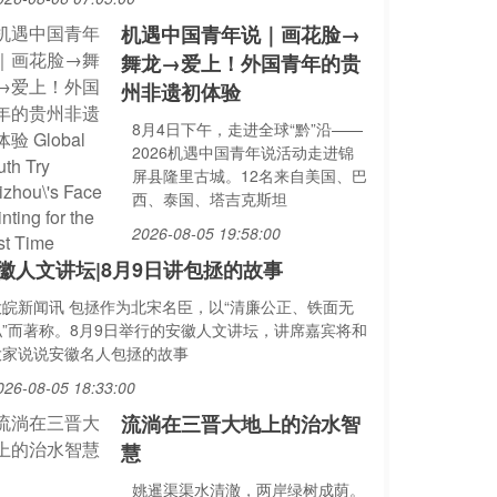
机遇中国青年说｜画花脸→
舞龙→爱上！外国青年的贵
州非遗初体验
8月4日下午，走进全球“黔”沿——
2026机遇中国青年说活动走进锦
屏县隆里古城。12名来自美国、巴
西、泰国、塔吉克斯坦
2026-08-05 19:58:00
徽人文讲坛|8月9日讲包拯的故事
大皖新闻讯 包拯作为北宋名臣，以“清廉公正、铁面无
私”而著称。8月9日举行的安徽人文讲坛，讲席嘉宾将和
大家说说安徽名人包拯的故事
026-08-05 18:33:00
流淌在三晋大地上的治水智
慧
姚暹渠渠水清澈，两岸绿树成荫。