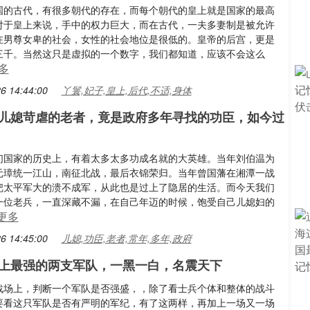
国的古代，有很多朝代的存在，而每个朝代的皇上就是国家的最高
对于皇上来说，手中的权力巨大，而在古代，一夫多妻制是被允许
在男尊女卑的社会，女性的社会地位是很低的。皇帝的后宫，更是
三千。当然这只是虚拟的一个数字，我们都知道，应该不会这么
多
6 14:44:00
丫鬟,妃子,皇上,后代,不适,身体
儿媳苛虐的老者，竟是政府多年寻找的功臣，如今过
们国家的历史上，有着太多太多功成名就的大英雄。当年刘伯温为
元璋统一江山，南征北战，最后衣锦荣归。当年曾国藩在湘潭一战
把太平军大的溃不成军，从此也是过上了隐居的生活。而今天我们
一位老兵，一直深藏不漏，在自己年迈的时候，饱受自己儿媳妇的
更多
6 14:45:00
儿媳,功臣,老者,常年,多年,政府
上最强的两支军队，一黑一白，名震天下
战场上，判断一个军队是否强盛，，除了看士兵个体和整体的战斗
要看这只军队是否有严明的军纪，有了这两样，再加上一场又一场