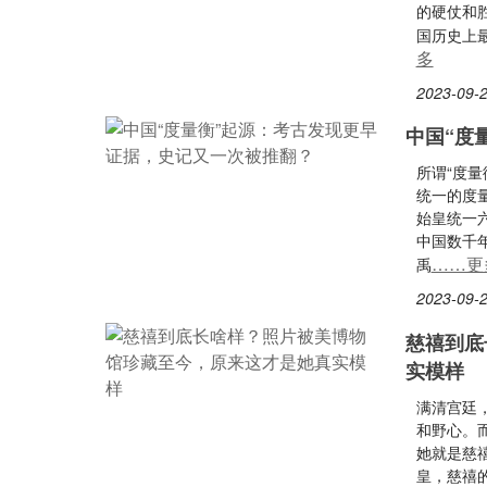
的硬仗和
国历史上
多
2023-09-2
中国“度
所谓“度
统一的度
始皇统一
中国数千
……更
禹
2023-09-2
慈禧到底
实模样
满清宫廷
和野心。
她就是慈
皇，慈禧