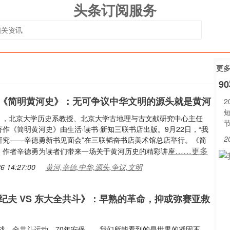
头条订阅服务
更
9
《简明黄河史》：无可争议中华文明的源头就是黄河
2
年9月，北京大学历史系教授、北京大学古地理与古文献研究中心主任
作《简明黄河史》由生活·读书·新知三联书店出版。9月22日，“我
2
研究——辛德勇新书见面会”在三联韬奋书店美术馆总店举行。《简
……更多
》作者辛德勇为读者们带来一场关于黄河历史的精彩讲座
6 14:27:00
黄河,辛德,中华,源头,争议,文明
纪夫 VS 东大全共斗》：早熟的革命，抑或弥赛亚救
越战、全共斗运动、70年安保……我们所能看到的是世界的凝固不