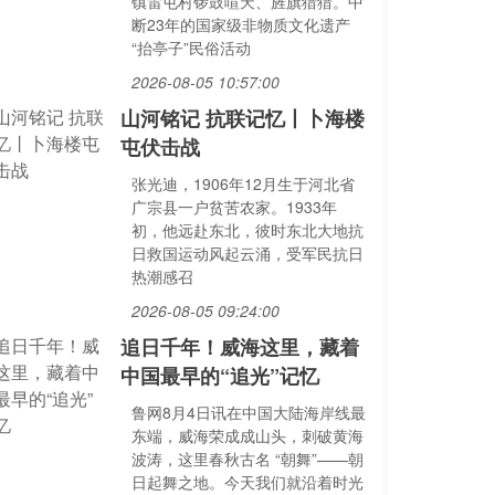
镇雷屯村锣鼓喧天、旌旗猎猎。中
断23年的国家级非物质文化遗产
“抬亭子”民俗活动
2026-08-05 10:57:00
山河铭记 抗联记忆丨卜海楼
屯伏击战
张光迪，1906年12月生于河北省
广宗县一户贫苦农家。1933年
初，他远赴东北，彼时东北大地抗
日救国运动风起云涌，受军民抗日
热潮感召
2026-08-05 09:24:00
追日千年！威海这里，藏着
中国最早的“追光”记忆
鲁网8月4日讯在中国大陆海岸线最
东端，威海荣成成山头，刺破黄海
波涛，这里春秋古名 “朝舞”——朝
日起舞之地。今天我们就沿着时光