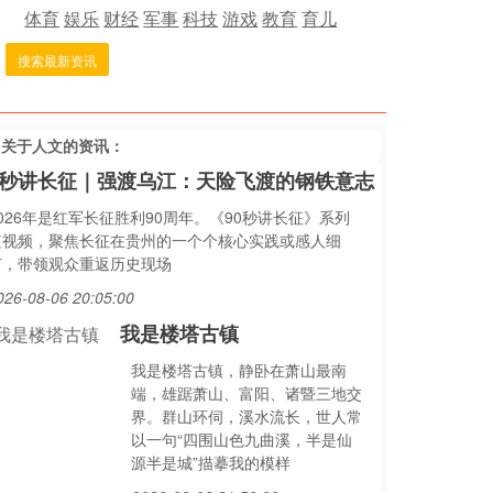
体育
娱乐
财经
军事
科技
游戏
教育
育儿
搜索最新资讯
多关于
人文
的资讯：
0秒讲长征｜强渡乌江：天险飞渡的钢铁意志
026年是红军长征胜利90周年。《90秒讲长征》系列
短视频，聚焦长征在贵州的一个个核心实践或感人细
节，带领观众重返历史现场
026-08-06 20:05:00
我是楼塔古镇
我是楼塔古镇，静卧在萧山最南
端，雄踞萧山、富阳、诸暨三地交
界。群山环伺，溪水流长，世人常
以一句“四围山色九曲溪，半是仙
源半是城”描摹我的模样