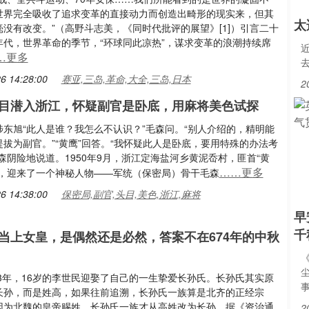
世界完全吸收了追求变革的直接动力而创造出畸形的现实来，但其
太
没有改变。”（高野斗志美，《同时代批评的展望》[1]）引言二十
年代，世界革命的季节，“环球同此凉热”，谋求变革的浪潮持续席
…更多
6 14:28:00
赛亚,三岛,革命,大全,三岛,日本
2
目潜入浙江，怀疑副官是卧底，用麻将美色试探
陟东旭“此人是谁？我怎么不认识？”毛森问。“别人介绍的，精明能
拔为副官。”“黄鹰”回答。“我怀疑此人是卧底，要用特殊的办法考
森阴险地说道。1950年9月，浙江定海盐河乡黄泥岙村，匪首“黄
……更多
巢，迎来了一个神秘人物——军统（保密局）骨干毛森
6 14:38:00
保密局,副官,头目,美色,浙江,麻将
早
千
当上女皇，是偶然还是必然，答案不在674年的中秋
13年，16岁的李世民迎娶了自己的一生挚爱长孙氏。长孙氏其实原
长孙，而是姓高，如果往前追溯，长孙氏一族算是北齐的正经宗
因为北魏的皇帝赐姓，长孙氏一族才从高姓改为长孙。据《资治通
2