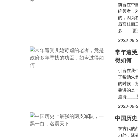
前言在中
统领者，
的，因为
后宫佳丽
……更
多
2023-09-2
常年遭受
得如何
引言在我
了帮助朱
的时候，
要讲的是
……
虐待
2023-09-2
中国历史
在古代的
力外，还