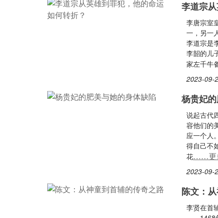
李道宗从
李唐宗室
一，另一
李道宗是
李韶的儿
家左千牛
2023-09-2
杨贵妃的
说起古代
容他们的
应一个人
得自己不
……更
花
2023-09-2
陈文：从
李贤在首
——14