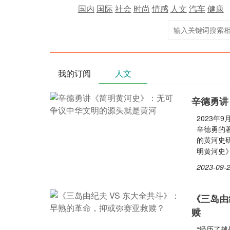
国内
国际
社会
时尚
情感
人文
汽车
健康
我的订阅
人文
辛德勇讲
2023
辛德勇的著
的黄河史
明黄河史
2023-09-2
《三岛由
赎
“经历了