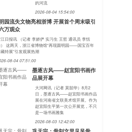
的河流
2026-08-04 15:54:00
明园流失文物亮相浙博 开展首个周末吸引
六万观众
江日报讯 （记者 李娇俨 实习生 王哲 通讯员 李恬
怡） 这两天，浙江省博物馆“再现圆明园——国宝百年
归藏特展”引发观展热潮
026-08-04 07:51:00
墨逐古风——赵宜阳书画作
品展开幕
大河网讯（记者 莫韶华）8月2
日，墨逐古风——赵宜阳书画作品
展在河南省文联美术馆开展。作为
赵宜阳生平第一次公开展览，不只
是一场书画雅集
2026-08-03 12:42:00
巩天宗：骨刻文里见风骨，