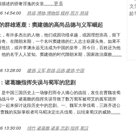
……更多
籍描述的骄奢淫逸的女皇
6 14:54:00
慈禧,博物,博物馆,模样,照片,慈禧
的群雄逐鹿：窦建德的高尚品德与义军崛起
上，有许多杰出的人物，他们或因功绩卓越，或因理想崇高，留下
传奇。在隋朝末期，一个名叫窦建德的仁人志士崭露头角。如果不
勇抵抗，或许李渊永远无法成为中国的皇帝，而今日，百姓还为他
……
，他的名字人人皆知。窦建德的时代隋朝末期，国家政治腐败
6 13:28:00
建德,义军,群雄,品德,建德,中国
：诸葛瞻指挥失误与蜀军的悲剧
，是中国三国历史上一场惨烈而令人痛心的战役，发生在曹魏攻蜀
场战斗中，诸葛瞻的指挥失误导致了数万蜀军被邓艾的孤军团所
们一起来探讨这段历史中的悲剧。一、魏军大举伐蜀，三路齐进公
……
年，曹魏的实际掌权者司马昭决定出兵伐蜀，以结束蜀汉的威胁
6 13:30:00
绵竹,诸葛瞻,诸葛,悲剧,指挥,蜀汉