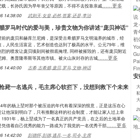
……更多
记载，长孙氏因为早年丧父等原因，不得不去投靠亲戚
6 14:38:00
武则天,女皇,必然,答案,还是,李治
腊罗马时代的爱与美，珍贵文物为你讲述“庞贝神话”
埋前的庞贝和赫库兰尼姆，是深受古希腊罗马文明滋养的城市，经
速，人民生活富足，艺术创造也达到了极高的水平。公元79年，维
剧烈的喷发让庞贝顷刻间被彻底掩埋, 同样被摧毁的，还有庞贝附近
……更多
尼姆、奥普隆蒂斯等其他市镇。被火山灰封存的古城
6 14:40:00
古希,古希腊,庞贝,罗马,文物,神话
安
枪毙一名逃兵，毛主席心软拦下，没想到救下个未来
914年的杨上堃对那个被压迫的年代有着深深的恨意，正是这压在心
2
意让他深刻明白了，只有推翻这样的社会制度，才能让家人过上幸
。1931年，杨上堃成为了一名真正的共产党员，在之后的土地革命
……更多
是凭借着自己优秀的能力一路成为了我党的一名优秀干部
6 14:42:00
彭德怀,彭德,逃兵,一名,司令,主席