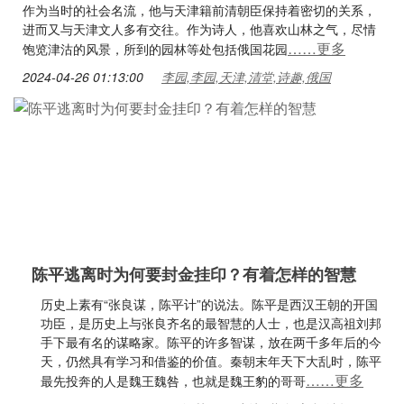
作为当时的社会名流，他与天津籍前清朝臣保持着密切的关系，
进而又与天津文人多有交往。作为诗人，他喜欢山林之气，尽情
……更多
饱览津沽的风景，所到的园林等处包括俄国花园
2024-04-26 01:13:00
李园,李园,天津,清堂,诗趣,俄国
陈平逃离时为何要封金挂印？有着怎样的智慧
历史上素有“张良谋，陈平计”的说法。陈平是西汉王朝的开国
功臣，是历史上与张良齐名的最智慧的人士，也是汉高祖刘邦
手下最有名的谋略家。陈平的许多智谋，放在两千多年后的今
天，仍然具有学习和借鉴的价值。秦朝末年天下大乱时，陈平
……更多
最先投奔的人是魏王魏咎，也就是魏王豹的哥哥