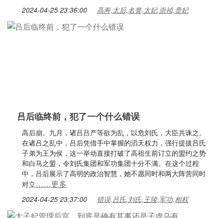
2024-04-25 23:36:00
高寿,太后,名誉,太妃,崇祯,贵妃
吕后临终前，犯了一个什么错误
高后崩。九月，诸吕吕产等欲为乱，以危刘氏，大臣共诛之。
在诸吕之乱中，吕后凭借手中掌握的滔天权力，强行提拔吕氏
子弟为王为侯，这一举动直接打破了高祖生前订立的盟约之势
和白马之盟，令刘氏集团和军功集团十分不满。在这个过程
中，吕后展示了高明的政治智慧，她不愿同时和两大阵营同时
……更多
对立
2024-04-25 23:37:00
错误,吕氏,刘氏,王陵,军功,相权