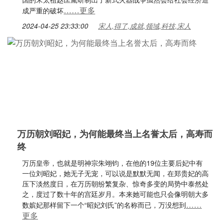
……更多
成严重的破坏
2024-04-25 23:33:00
宋人,得了,成就,领域,科技,宋人
万历朝刘昭妃，为何能最终当上名誉太后，高寿而
终
万历皇帝，也就是明神宗朱翊钧，在他的19位主要后妃中有
一位刘昭妃，她无子无宠，可以说是默默无闻，在郑贵妃的高
压下淡然度日，在万历朝纷繁复杂、惊奇多变的局势中泰然处
之，度过了数十年的宫廷岁月。本来她可能也只会像明朝大多
……
数嫔妃那样留下一个“昭妃刘氏”的名称而已，万没想到
更多