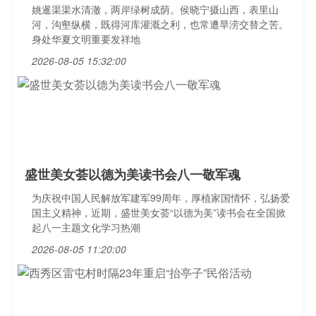
姚暹渠渠水清澈，两岸绿树成荫。侯晓宁摄山西，表里山
河，沟壑纵横，既得河库灌溉之利，也常遭旱涝交替之苦。
身处华夏文明重要发祥地
2026-08-05 15:32:00
盛世美女荟以德为美读书会八一敬军魂
为庆祝中国人民解放军建军99周年，厚植家国情怀，弘扬爱
国主义精神，近期，盛世美女荟“以德为美”读书会在全国掀
起八一主题文化学习热潮
2026-08-05 11:20:00