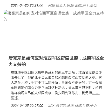
2024-04-25 20:21:00
完颜,接班人,完颜,金国,宗干,皇位
唐宪宗是如何应对淮西军区密谋世袭，成德军区全
力支持的
在魏博军区归附大唐中央政府的两三年之后，淮西节度使吴少
阳去世了，他的儿子吴元济自然还想世袭淮西节度使之职。有
人劝吴元济，千万不可以这样做，皇帝会不高兴的，万一会派
军围剿咱们怎么办呢？面对这种劝说，吴元济不但不听，还把
……
这样劝说自己的人或囚或杀。吴少阳判官苏兆、杨元卿
更多
2024-04-25 20:07:00
军区,唐宪宗,淮西,成德,世袭,全力