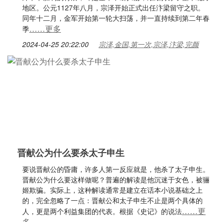
地区。公元1127年八月，宗泽开始正式出任汴梁留守之职。
同年十二月，金军开始第一轮大扫荡，并一直持续到第二年春
……更多
季
2024-04-25 20:22:00
宗泽,金国,第一次,宗泽,汴梁,完颜
晋献公为什么要杀太子申生
要说晋献公的昏庸，许多人第一反应就是，他杀了太子申生。
晋献公为什么要这样做呢？普遍的解读是他沉迷于女色，被骊
姬欺骗。实际上，这种解读通常是建立在话本小说基础之上
的，完全忽略了一点：晋献公和太子申生不止是两个具体的
……更
人，更是两个利益集团的代表。根据《史记》的说法
多