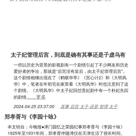
太子妃管理后宫，到底是确有其事还是子虚乌有
一些以历史为背景的影视剧有一个剧情引起了不少网友和历史
爱好者的争论，那就是“后宫没有皇后，由太子妃管理后宫”。
这个剧情相继出现在了《鹤唳华亭》《宫心计2》和《大明风
华》中，笔者在年初宅在家里看《大明风华》时也注意到了这
个剧情。《大明风华》中太子妃回怼贵妃剧中有一个朴妃失踪
……更多
的剧情
2024-04-25 23:37:00
其事,后宫,太子,还是,管理,太子
郑孝胥与《李园十咏》
本文转自：今晚报●津门园忆之荣园纪事郑孝胥与《李园十咏》
1925年至1931年间，郑孝胥伴随溥仪在天津生活了很长时间。