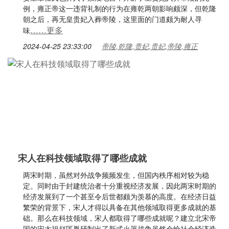
例，雍正帝这一违背礼制的行为在雍乾两朝影响颇深，但乾隆
朝之后，再无皇贵妃入葬帝陵，这里面的门道颇为耐人寻
……更多
味
2024-04-25 23:33:00
帝陵,乾隆,贵妃,贵妃,帝陵,雍正
宋人在科技领域取得了哪些成就
两宋时期，虽然对外战争频频发生，但国内秩序相对较为稳
定。同时由于封建统治者十分重视经济发展，因此两宋时期的
经济发展到了一个甚至令后世都颇为羡慕的高度。在经济日益
繁荣的背景下，宋人才得以具备在其他领域取得更多成就的基
础。那么在科技领域，宋人都取得了哪些成就呢？建立北宋帝
国的宋太祖赵匡胤研制出了新式火器战争虽然会给社会经济造