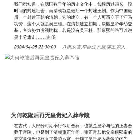
我们都知道，在我国数千年的历史文化中，曾经历过很长一段
时间的封建社会，而清朝就是最后一个封建王朝。作为中国最
后一个封建王朝的清朝，它的建立，有一个人可谓立下了汗马
功劳，这个人就是吴三桂。在清朝建立初期，康熙皇帝年幼登
基，各方势力虎视眈眈，若是没有吴三桂，那康熙的路可以说
……更多
是十分难走
2024-04-25 23:30:00
八旗,厉害,李自成,八旗,藩王,家人
为何乾隆后再无皇贵妃入葬帝陵
在古代，大部分时期奉行帝后合葬，也就是皇帝与他的正妻合
葬于帝陵，但是到了清朝雍正年间，雍正帝却把父亲康熙帝的
妾室章佳氏也葬入了景陵地宫，开辟了皇贵妃入葬帝陵的先