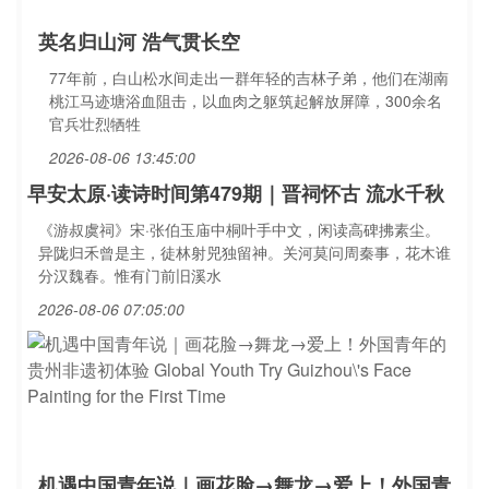
英名归山河 浩气贯长空
77年前，白山松水间走出一群年轻的吉林子弟，他们在湖南
桃江马迹塘浴血阻击，以血肉之躯筑起解放屏障，300余名
官兵壮烈牺牲
2026-08-06 13:45:00
早安太原·读诗时间第479期｜晋祠怀古 流水千秋
《游叔虞祠》宋·张伯玉庙中桐叶手中文，闲读高碑拂素尘。
异陇归禾曾是主，徒林射兕独留神。关河莫问周秦事，花木谁
分汉魏春。惟有门前旧溪水
2026-08-06 07:05:00
机遇中国青年说｜画花脸→舞龙→爱上！外国青