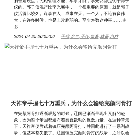
的普遍观点，无论管理才能、军事才能，李光弼都是优于郭子
仪的。郭子仪混得比李光弼牛，一个很重要的原因，就是郭子
仪活得比较久。谋事在人、成事在天。一个人，不论有多伟
……更
大，在许多时候，也是非常脆弱的。至少寿数这种事
多
2024-04-25 20:05:00
子仪,名气,子仪,皇帝,就是,自然
天祚帝手握七十万重兵，为什么会输给完颜阿骨打
在完颜阿骨打逐渐崛起的时候，辽国已渐渐呈现出瓦解的迹
象，因为整个帝国都遍布着蠢蠢欲动的反叛力量。在这种背景
下，天祚帝便尝试着镇压完颜阿骨打，并因此进行了一系列战
争，但基本都失败了。辽国镇压完颜阿骨打的战争，之所以会