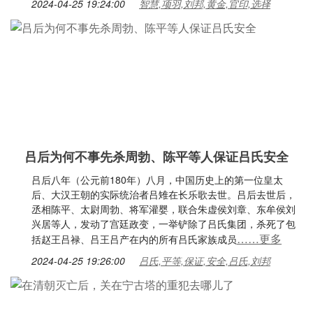
2024-04-25 19:24:00
智慧,项羽,刘邦,黄金,官印,选择
吕后为何不事先杀周勃、陈平等人保证吕氏安全
吕后八年（公元前180年）八月，中国历史上的第一位皇太
后、大汉王朝的实际统治者吕雉在长乐歌去世。吕后去世后，
丞相陈平、太尉周勃、将军灌婴，联合朱虚侯刘章、东牟侯刘
兴居等人，发动了宫廷政变，一举铲除了吕氏集团，杀死了包
……更多
括赵王吕禄、吕王吕产在内的所有吕氏家族成员
2024-04-25 19:26:00
吕氏,平等,保证,安全,吕氏,刘邦