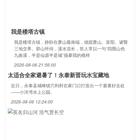
我是楼塔古镇
我是楼塔古镇，静卧在萧山最南端，雄踞萧山、富阳、诸暨
三地交界。群山环伺，溪水流长，世人常以一句“四围山色
九曲溪，半是仙源半是城”描摹我的模样
2026-08-06 21:56:00
太适合全家避暑了！永泰新晋玩水宝藏地
近日，永泰县城峰镇穴利村在家门口打造出一个避暑好去处
——小洋湾水上公园。
2026-08-06 12:24:00