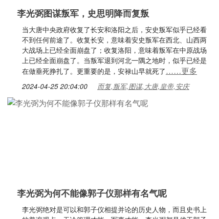
李光弼图谋叛军，史思明降而复叛
当大唐中央政府收复了长安和洛阳之后，安史叛军似乎已经看
不到任何前途了。收复长安，意味着安史叛军在西北、山西两
大战场上已经全面崩盘了；收复洛阳，意味着叛军在中原战场
上已经全面崩盘了。当叛军退到河北一隅之地时，似乎已经是
……更多
在做垂死挣扎了。更重要的是，安禄山早就死了
2024-04-25 20:04:00
而复,叛军,图谋,大唐,皇帝,安庆
李光弼为何不能像郭子仪那样有名气呢
李光弼绝对是可以和郭子仪相提并论的历史人物，而且史书上