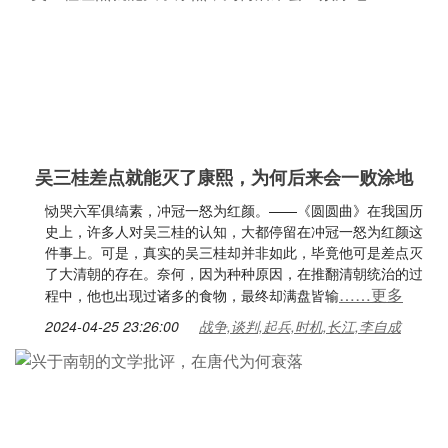
吴三桂差点就能灭了康熙，为何后来会一败涂地
恸哭六军俱缟素，冲冠一怒为红颜。——《圆圆曲》在我国历
史上，许多人对吴三桂的认知，大都停留在冲冠一怒为红颜这
件事上。可是，真实的吴三桂却并非如此，毕竟他可是差点灭
了大清朝的存在。奈何，因为种种原因，在推翻清朝统治的过
……更多
程中，他也出现过诸多的食物，最终却满盘皆输
2024-04-25 23:26:00
战争,谈判,起兵,时机,长江,李自成