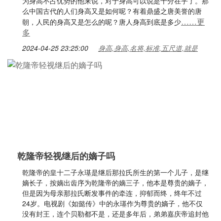
为身高不占优势的他来说，对于身高可以说是十分在乎了。那
么中国古代的人们身高又是如何呢？有着鼎盛之唐美誉的唐
……更
朝，人民的身高又是怎么的呢？唐人身高到底是多少
多
2024-04-25 23:25:00
身高,身高,名将,标准,五尺道,就是
乾隆帝轻视继后的嫡子吗
乾隆帝的皇十二子永璂是继后那拉氏所生的第一个儿子，是继
嫡长子，按嫡出齿序为乾隆帝的嫡三子，他本是尊贵的嫡子，
但是因为母亲那拉氏断发事件的牵连，抑郁而终，终年不过
24岁。电视剧《如懿传》中的永璂作为尊贵的嫡子，他不仅
没有封王，连个贝勒都不是，还是多年后，弟弟嘉庆帝追封他