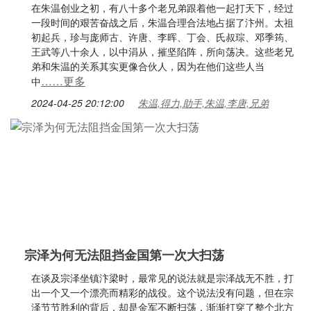
在朱温创业之初，有八十多个老兄弟跟着他一起打天下，经过
一段时间的艰苦奋战之后，朱温合理合法地占据了汴州。太祖
初起兵，珍与庞师古、许唐、李晖、丁会、氏叔琮、邓季筠、
王武等八十余人，以中涓从，摧坚陷阵，所向荡决。这些老兄
弟和朱温的关系其实更像合伙人，因为在他们这些人当
……更多
中
2024-04-25 20:12:00
朱温,得力,助手,朱温,李唐,兄弟
宗泽为何无法阻挡金国第一次大扫荡
在谈及宗泽坐镇汴梁时，最常见的说法就是宗泽战无不胜，打
出一个又一个漂亮而精彩的战役。这个说法没有问题，但在宗
泽节节胜利的背后，却是金军不断扫荡，渐渐打穿了整个北方