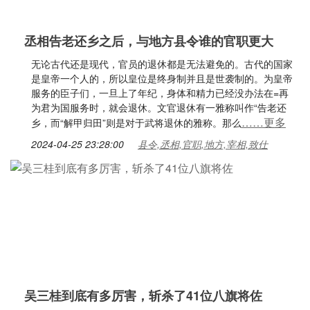
丞相告老还乡之后，与地方县令谁的官职更大
无论古代还是现代，官员的退休都是无法避免的。古代的国家
是皇帝一个人的，所以皇位是终身制并且是世袭制的。为皇帝
服务的臣子们，一旦上了年纪，身体和精力已经没办法在=再
为君为国服务时，就会退休。文官退休有一雅称叫作“告老还
……更多
乡，而“解甲归田”则是对于武将退休的雅称。那么
2024-04-25 23:28:00
县令,丞相,官职,地方,宰相,致仕
吴三桂到底有多厉害，斩杀了41位八旗将佐