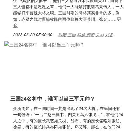
任“飞虎队的大队长”，他们三人都可以带兵教训关羽，而剩下
三人也都不是泛泛之辈，他们一人能够打败诸葛亮传人，一人
能够打平曹魏大将文聘。三国时期的降将其实非常的多，例
……更
如：赤壁之战时曹操收降的两位降将大哥蔡瑁、张允
多
2023-06-29 05:00:00
时期,三国,马超,庞德,关羽,刘备
三国24名将中，谁可以当三军元帅？
众所周知，在三国时期一共是出现了24名大将，在民间还有
一句俗语：“一吕二赵三典韦，四关五马六张飞…”，在他们24
人之中，有的擅长武艺如关羽、吕布，有的擅长谋略如张辽、
徐晃，有的擅长排兵布阵如张郃、邓艾等。那么，在他们24