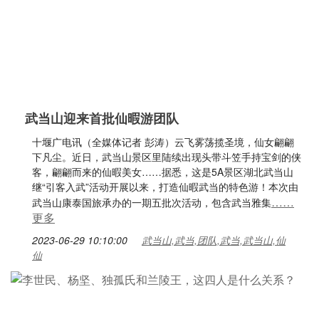
武当山迎来首批仙暇游团队
十堰广电讯（全媒体记者 彭涛）云飞雾荡揽圣境，仙女翩翩
下凡尘。近日，武当山景区里陆续出现头带斗笠手持宝剑的侠
客，翩翩而来的仙暇美女……据悉，这是5A景区湖北武当山
继“引客入武”活动开展以来，打造仙暇武当的特色游！本次由
……
武当山康泰国旅承办的一期五批次活动，包含武当雅集
更多
2023-06-29 10:10:00
武当山,武当,团队,武当,武当山,仙
仙