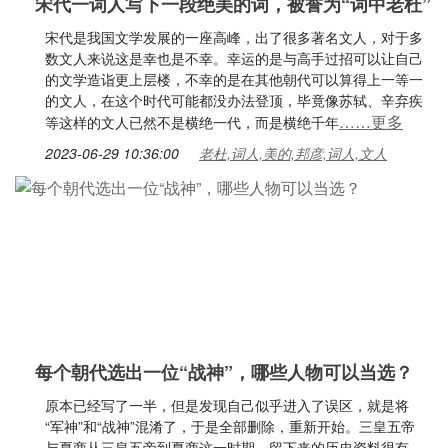
宋代一词人写下一段绝美的词，被誉为“词中老杜”
宋代是我国文学发展的一座高峰，出了很多著名文人，对于多
数文人来说这是幸也是不幸。幸运的是与高手过招可以让自己
的文学造诣更上层楼，不幸的是在其他朝代可以算得上一等一
的文人，在这个时代可能都没办法登顶，毕竟像苏轼、辛弃疾
……更多
等这样的文人已然不是横绝一代，而是横绝千年
2023-06-29 10:36:00
老杜,词人,美的,邦彦,词人,文人
每个朝代选出一位“战神”，哪些人物可以当选？
原本已经写了一半，但是发现自己似乎进入了误区，就是将
“军神”和“战神”混淆了，于是全部删除，重新开始。三皇五帝
与夏商从三皇五帝到夏商这一时期，留下来的历史资料很有