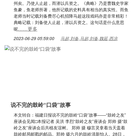
州矣。乃使人止超，而潜以兵资之。《典略》乃是曹魏史学家
鱼豢，鱼老师所著，他所记载的史料具有相当的真实性。而鱼
老师当时记载刘备费尽心机招降马超这段戏码亦是非常精彩！
典略记载：刘备使人止超，潜以兵资之。这句话是什么意思
……更多
呢
2023-06-29 05:59:00
马超,刘备,马超,刘备,魏延,西凉
说不完的鼓岭“口袋”故事
本文转自：福建日报说不完的鼓岭“口袋”故事——“鼓岭之友”
座谈会见闻□本报记者 吴洪 李烈“鼓岭之友”座谈会 郑帅 摄“鼓
岭之友”座谈会后共植友谊树。 郑帅 摄 穆言灵拿着当天盖着
鼓岭邮局邮戳的邮品。郑帅 摄六月的鼓岭清新怡人。28日，