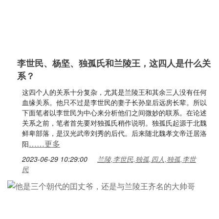
李世民、杨坚、独孤氏和兰陵王，​这四人是什么关
系？
这四个人的关系十分复杂，尤其是兰陵王和其余三人没有任何
血缘关系。他只不过是李世民的妻子长孙皇后远房长辈。所以
下面笔者以李世民为中心来分析他们之间微妙的联系。在论述
关系之前，笔者首先要对独孤氏稍作说明。独孤氏起源于北魏
鲜卑部落，是汉光武帝刘秀的后代。后来随北魏孝文帝迁居洛
……更多
阳
2023-06-29 10:29:00
兰陵,李世民,独孤,四人,独孤,李世
民