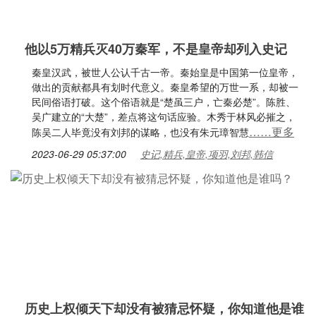
他以5万精兵灭40万秦军，不是皇帝却列入史记
秦皇汉武，被世人公认千古一帝。秦始皇是中国第一位皇帝，
做出的贡献都具有划时代意义。秦皇希望的万世一系，却被一
民间俗语打破。这个俗语就是“楚虽三户，亡秦必楚”。陈胜、
吴广建立的“大楚”，差点将这句话应验。木秀于林风必摧之，
……更多
陈吴二人毕竟没有刘邦的谋略，也没有朱元璋智慧
2023-06-29 05:37:00
史记,精兵,皇帝,项羽,刘邦,韩信
历史上权倾天下却没有被猜忌怀疑，你知道他是谁