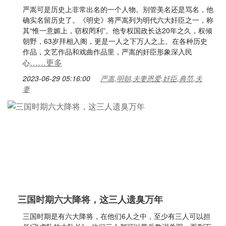
严嵩可是历史上非常出名的一个人物。别管美名还是骂名，他
确实名留历史了。《明史》将严嵩列为明代六大奸臣之一，称
其“惟一意媚上，窃权罔利”。他专权国政长达20年之久，权倾
朝野，63岁拜相入阁，更是一人之下万人之上。在各种历史
作品，文艺作品和戏曲作品里，严嵩的奸臣形象深入民
……更多
心
2023-06-29 05:16:00
严嵩,明朝,夫妻恩爱,奸臣,典范,夫
妻
三国时期六大降将，这三人遗臭万年
三国时期是有六大降将，在他们6人之中，至少有三人可以担