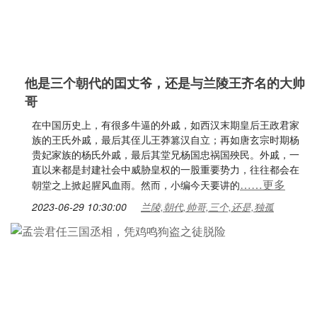
他是三个朝代的囯丈爷，还是与兰陵王齐名的大帅
哥
在中国历史上，有很多牛逼的外戚，如西汉末期皇后王政君家
族的王氏外戚，最后其侄儿王莽篡汉自立；再如唐玄宗时期杨
贵妃家族的杨氏外戚，最后其堂兄杨国忠祸国殃民。外戚，一
直以来都是封建社会中威胁皇权的一股重要势力，往往都会在
……更多
朝堂之上掀起腥风血雨。然而，小编今天要讲的
2023-06-29 10:30:00
兰陵,朝代,帅哥,三个,还是,独孤