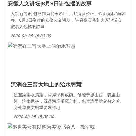
安徽人文讲坛|8月9日讲包拯的故事
大皖新闻讯 包拯作为北宋名臣，以“清廉公正、铁面无私”而著
称。8月9日举行的安徽人文讲坛，讲席嘉宾将和大家说说安
徽名人包拯的故事
2026-08-05 18:33:00
流淌在三晋大地上的治水智慧
姚暹渠渠水清澈，两岸绿树成荫。侯晓宁摄山西，表里山
河，沟壑纵横，既得河库灌溉之利，也常遭旱涝交替之苦。
身处华夏文明重要发祥地
2026-08-05 15:32:00