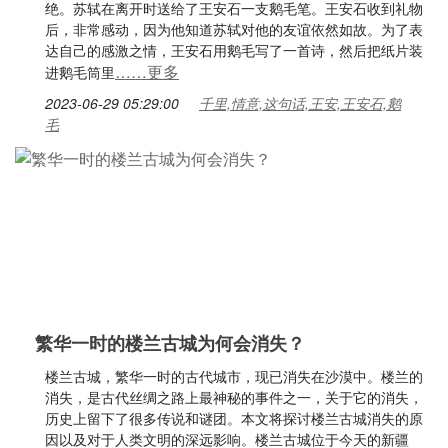
绝。苏轼在离开时送给了王安石一支鹅毛笔。王安石收到礼物
后，非常感动，因为他知道苏轼对他的友谊依然如故。为了表
达自己的感激之情，王安石用鹅毛写了一首诗，然后把纸片装
……更多
进鹅毛筒里
2023-06-29 05:29:00
千里,情意,这句话,王安,王安石,鹅
毛
繁华一时的楼兰古城为何会消失？
楼兰古城，繁华一时的古代城市，现已消失在沙漠中。楼兰的
消失，是古代丝绸之路上最神秘的事件之一，关于它的消失，
历史上留下了很多传说和谜团。本文将探讨楼兰古城消失的原
因以及对于人类文明的深远影响。楼兰古城位于今天的新疆