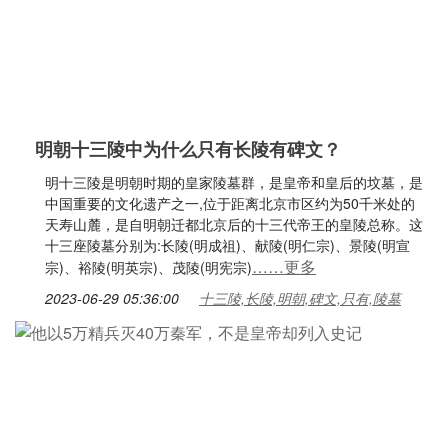
明朝十三陵中为什么只有长陵有碑文？
明十三陵是明朝时期的皇家陵墓群，是皇帝和皇后的坟墓，是
中国重要的文化遗产之一,位于距离北京市区约为50千米处的
天寿山麓，是自明朝迁都北京后的十三代帝王的皇陵总称。这
十三座陵墓分别为:长陵(明成祖)、献陵(明仁宗)、景陵(明宣
……更多
宗)、裕陵(明英宗)、茂陵(明宪宗)
2023-06-29 05:36:00
十三陵,长陵,明朝,碑文,只有,陵墓