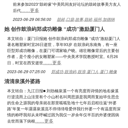
前来参加2023“鼓岭缘”中美民间友好论坛的鼓岭故事美方友人
……更多
后代
2023-06-29 06:56:00
鼓岭,口袋,故事,鼓岭,福州,加德纳
她 创作鼓浪屿郑成功雕像 “成功”激励厦门人
本文转自：厦门日报她 创作鼓浪屿郑成功雕像 “成功”激励厦门人
著名雕塑家时宜26日逝世，享年93岁 在鼓浪屿东南角，有一座
巨型郑成功雕像，在厦门可谓家喻户晓。雄壮雕像背后的主要创
作者，是个瘦小的女雕塑家——中央美术学院教授时宜。6月26
……更多
日，时宜在西安逝世
2023-06-29 07:25:00
郑成功,鼓浪屿,鼓浪,厦门人,厦门,雕像
清清泉溪外婆路
本文转自：九江日报■ 刘劲楠泉溪一个有亮度而诗情的地名缘溪
行逆流而上山洼里有个小山村名叫周思源是我周而复始毕生思念
的生命之源我的母亲就在那里呱呱坠地十七年后启程往返“外婆
路”年复一年潺潺泉溪流不停绵绵母爱伴我行外婆一个有温度而深
情的称呼我却从未呼喊过因为我仅一岁余年仅半百的外婆便因病
……更多
去世而落下病根