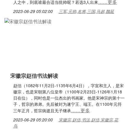
……更多
人之中，到底谁最合适当统帅呢？若选3人出来
2023-06-29 05:02:00
三军,元帅,名将,三国,马超,魏延
宋徽宗赵佶书法解读
赵佶（1082年11月2日-1135年6月4日），字宣和主人，是宋
徽宗，也是宋朝第八位皇帝（1100年2月23日-1126年1月18
日在位），同时也是一位杰出的书画家。他是宋神宗的第十一
子，哲宗的弟弟。先后被封为遂宁王、端王。在1100年元符
……更多
三年正月，哲宗病逝且无子继承
2023-06-29 05:20:00
宋徽宗,赵佶,书法,赵佶,宋徽宗,花
鸟