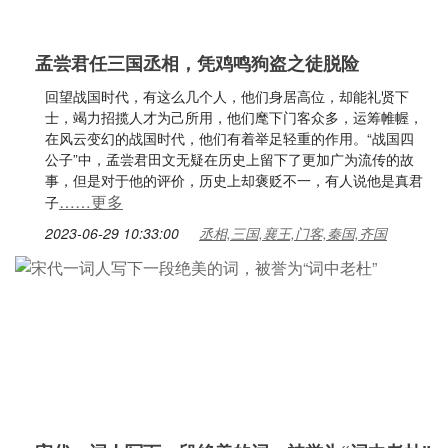
孟尝君任三国丞相，凭鸡鸣狗盗之徒脱险
回望战国时代，有这么几个人，他们身居高位，却能礼贤下
士，竭力招揽人才为己所用，他们麾下门客众多，运筹帷幄，
在风云变幻的战国时代，他们有着举足轻重的作用。“战国四
公子”中，孟尝君田文无疑在历史上留下了更加广为流传的故
事，但是对于他的评价，历史上却褒贬不一，有人说他是真君
……更多
子
2023-06-29 10:33:00
丞相,三国,襄王,门客,秦国,齐国