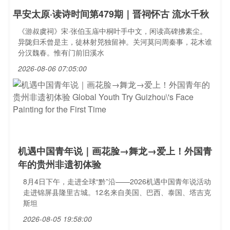
早安太原·读诗时间第479期｜晋祠怀古 流水千秋
《游叔虞祠》宋·张伯玉庙中桐叶手中文，闲读高碑拂素尘。
异陇归禾曾是主，徒林射兕独留神。关河莫问周秦事，花木谁
分汉魏春。惟有门前旧溪水
2026-08-06 07:05:00
机遇中国青年说｜画花脸→舞龙→爱上！外国青
年的贵州非遗初体验
8月4日下午，走进全球“黔”沿——2026机遇中国青年说活动
走进锦屏县隆里古城。12名来自美国、巴西、泰国、塔吉克
斯坦
2026-08-05 19:58:00