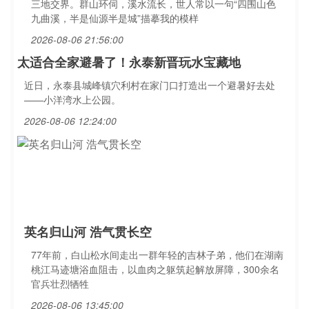
三地交界。群山环伺，溪水流长，世人常以一句“四围山色
九曲溪，半是仙源半是城”描摹我的模样
2026-08-06 21:56:00
太适合全家避暑了！永泰新晋玩水宝藏地
近日，永泰县城峰镇穴利村在家门口打造出一个避暑好去处
——小洋湾水上公园。
2026-08-06 12:24:00
英名归山河 浩气贯长空
77年前，白山松水间走出一群年轻的吉林子弟，他们在湖南
桃江马迹塘浴血阻击，以血肉之躯筑起解放屏障，300余名
官兵壮烈牺牲
2026-08-06 13:45:00