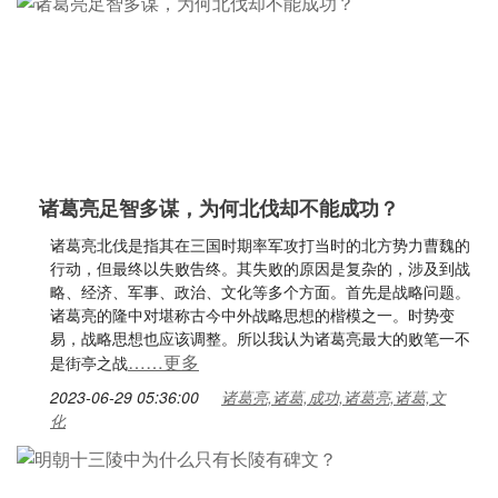
诸葛亮足智多谋，为何北伐却不能成功？
诸葛亮北伐是指其在三国时期率军攻打当时的北方势力曹魏的
行动，但最终以失败告终。其失败的原因是复杂的，涉及到战
略、经济、军事、政治、文化等多个方面。首先是战略问题。
诸葛亮的隆中对堪称古今中外战略思想的楷模之一。时势变
易，战略思想也应该调整。所以我认为诸葛亮最大的败笔一不
……更多
是街亭之战
2023-06-29 05:36:00
诸葛亮,诸葛,成功,诸葛亮,诸葛,文
化