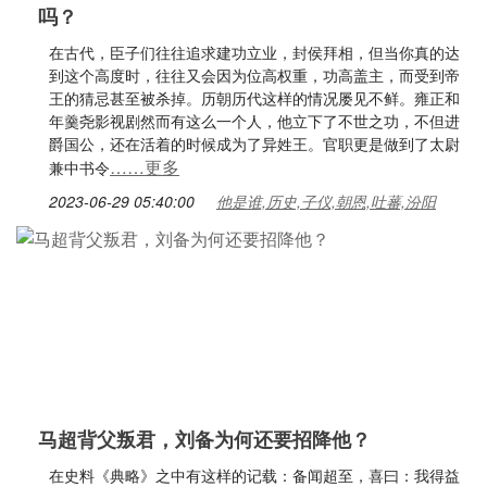
吗？
在古代，臣子们往往追求建功立业，封侯拜相，但当你真的达
到这个高度时，往往又会因为位高权重，功高盖主，而受到帝
王的猜忌甚至被杀掉。历朝历代这样的情况屡见不鲜。雍正和
年羹尧影视剧然而有这么一个人，他立下了不世之功，不但进
爵国公，还在活着的时候成为了异姓王。官职更是做到了太尉
……更多
兼中书令
2023-06-29 05:40:00
他是谁,历史,子仪,朝恩,吐蕃,汾阳
马超背父叛君，刘备为何还要招降他？
在史料《典略》之中有这样的记载：备闻超至，喜曰：我得益