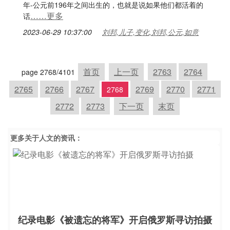
年-公元前196年之间出生的，也就是说如果他们都活着的
……更多
话
2023-06-29 10:37:00
刘邦,儿子,变化,刘邦,公元,如意
首页
上一页
2763
2764
page 2768/4101
2765
2766
2767
2769
2770
2771
2768
2772
2773
下一页
末页
更多关于
人文
的资讯：
纪录电影《被遗忘的将军》开启俄罗斯寻访拍摄