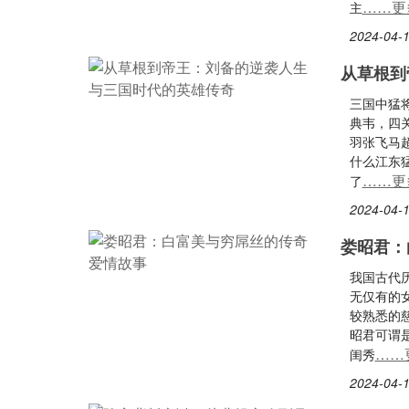
……更
主
2024-04-1
从草根到
三国中猛
典韦，四
羽张飞马
什么江东
……更
了
2024-04-1
娄昭君：
我国古代
无仅有的
较熟悉的
昭君可谓
……
闺秀
2024-04-1