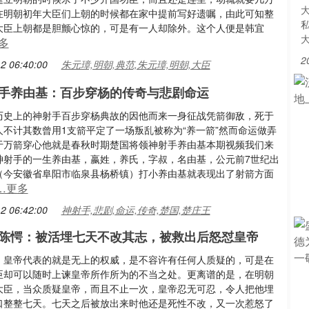
在明朝初年大臣们上朝的时候都在家中提前写好遗嘱，由此可知整
大臣上朝都是胆颤心惊的，可是有一人却除外。这个人便是韩宜
多
2
2 06:40:00
朱元璋,明朝,典范,朱元璋,明朝,大臣
手养由基：百步穿杨的传奇与悲剧命运
历史上的神射手百步穿杨典故的因他而来一身征战凭箭御敌，死于
人不计其数曾用1支箭平定了一场叛乱被称为“养一箭”然而命运做弄
于万箭穿心他就是春秋时期楚国将领神射手养由基本期视频我们来
神射手的一生养由基，嬴姓，养氏，字叔，名由基，公元前7世纪出
（今安徽省阜阳市临泉县杨桥镇）打小养由基就表现出了射箭方面
…更多
2 06:42:00
神射手,悲剧,命运,传奇,楚国,楚庄王
陈愕：被活埋七天不改其志，被救出后怒怼皇帝
，皇帝代表的就是无上的权威，是不容许有任何人质疑的，可是在
臣却可以随时上谏皇帝所作所为的不当之处。更离谱的是，在明朝
大臣，当众质疑皇帝，而且不止一次，皇帝忍无可忍，令人把他埋
口整整七天。七天之后被放出来时他还是死性不改，又一次惹怒了