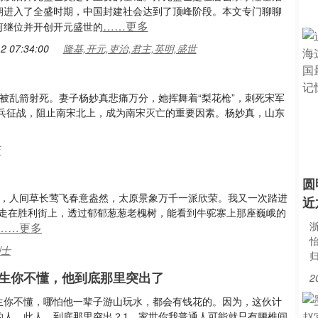
朝进入了全盛时期，中国封建社会达到了顶峰阶段。本文专门聊聊
……更多
何继位并开创开元盛世的
2 07:34:00
隆基,开元,吏治,君主,英明,盛世
，被乱箭射死。妻子杨妙真悲痛万分，她挥舞着“梨花枪”，刺死宋军
兵征战，阻止南宋北上，成为南宋灭亡的重要因素。杨妙真，山东
廷
圆
月，人间草长莺飞春意盎然，太原景象万千一派欣荣。我又一次踏进
近
日走在胜利街上，透过郁郁葱葱老槐树，能看到牛驼寨上那座巍峨的
浙
……更多
烈士
生你不懂，他到底那里突出了
2
生你不懂，哪怕他一辈子游山玩水，都会有钱花的。因为，这伙计
的人。此人，到底那里突出？1、家世你我普通人可能就只有腰椎间