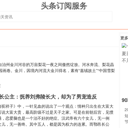
头条订阅服务
更
族自治州金川河谷的万亩梨花一夜之间傲然绽放。河水奔流、梨花晶
画卷。金川，因境内河流大金川得名，素有“嘉绒故土”“中国雪梨
花
长公主：抚养刘弗陵长大，却为了男宠造反
9
骆驼祥子》中，一针见血的说出了一个观点：情种只出生在大富大
2
若说大富大贵，最高阶级不过是天子之家。可是在前朝后宫，见惯
谲，恋爱脑也是一个治不好的绝症。汉武帝有六个女儿，无一例
女儿，无一善终。其中五人，都是因为权力的连累。而鄂邑长公