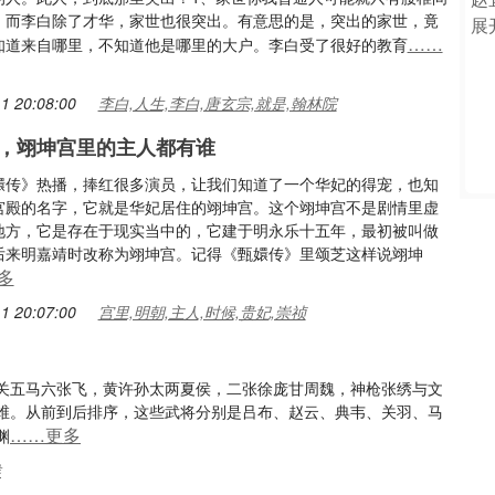
，而李白除了才华，家世也很突出。有意思的是，突出的家世，竟
……
知道来自哪里，不知道他是哪里的大户。李白受了很好的教育
1 20:08:00
李白,人生,李白,唐玄宗,就是,翰林院
，翊坤宫里的主人都有谁
嬛传》热播，捧红很多演员，让我们知道了一个华妃的得宠，也知
宫殿的名字，它就是华妃居住的翊坤宫。这个翊坤宫不是剧情里虚
地方，它是存在于现实当中的，它建于明永乐十五年，最初被叫做
后来明嘉靖时改称为翊坤宫。记得《甄嬛传》里颂芝这样说翊坤
多
1 20:07:00
宫里,明朝,主人,时候,贵妃,崇祯
关五马六张飞，黄许孙太两夏侯，二张徐庞甘周魏，神枪张绣与文
维。从前到后排序，这些武将分别是吕布、赵云、典韦、关羽、马
……更多
渊
侯