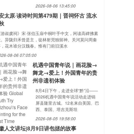
2026-08-06 13:45:00
安太原·读诗时间第479期｜晋祠怀古 流水
秋
《游叔虞祠》宋·张伯玉庙中桐叶手中文，闲读高碑拂素
尘。异陇归禾曾是主，徒林射兕独留神。关河莫问周秦
事，花木谁分汉魏春。惟有门前旧溪水
026-08-06 07:05:00
机遇中国青年说｜画花脸→
舞龙→爱上！外国青年的贵
州非遗初体验
8月4日下午，走进全球“黔”沿——
2026机遇中国青年说活动走进锦
屏县隆里古城。12名来自美国、巴
西、泰国、塔吉克斯坦
2026-08-05 19:58:00
徽人文讲坛|8月9日讲包拯的故事