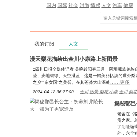
国内
国际
社会
时尚
情感
人文
汽车
健康
我的订阅
人文
漫天梨花描绘出金川小康路上新图景
□四川日报全媒体记者 吴晓铃阳春三月，阿坝藏族羌
莹、麦地碧绿、天空湛蓝，这是一幅美丽恬淡的世外梨园
……更多
之乡”“东女国”之美誉。在其苍莽大山深处
2024-04-12 06:27:00
金川,图景,梨花,小康,金川,梨
揭秘鄂邑
老舍在《
贵之家。
了阴险诡
外，六个