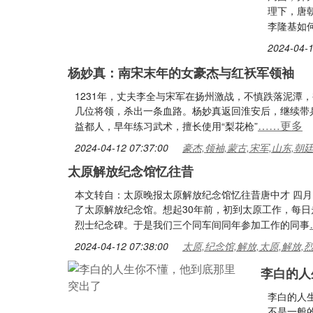
理下，唐
李隆基如
2024-04-1
杨妙真：南宋末年的女豪杰与红袄军领袖
1231年，丈夫李全与宋军在扬州激战，不慎跌落泥潭
几位将领，杀出一条血路。杨妙真返回淮安后，继续带
……更多
益都人，早年练习武术，擅长使用“梨花枪”
2024-04-12 07:37:00
豪杰,领袖,蒙古,宋军,山东,朝
太原解放纪念馆忆往昔
本文转自：太原晚报太原解放纪念馆忆往昔唐中才 四
了太原解放纪念馆。想起30年前，初到太原工作，每
烈士纪念碑。于是我们三个同车间同年参加工作的同事
2024-04-12 07:38:00
太原,纪念馆,解放,太原,解放,
李白的人
李白的人
不是一般