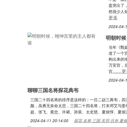
盘突出了
然很少人
更多
2024-04-1
明朝时候
当年《甄
道了一个
构出来的
万安宫，
……更
宫
2024-04-1
聊聊三国名将探花典韦
三国二十四名将的排序是这样的：一吕二赵三典韦，四
颜，虽勇无奈命太悲，三国二十四名将，打末邓艾与姜
超、张飞、黄忠、许褚、孙策、太史慈、夏侯惇、夏侯
2024-04-11 20:14:00
探花,名将,三国,关羽,吕布,夏