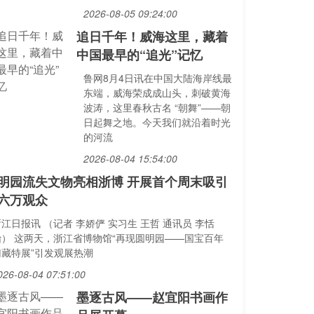
2026-08-05 09:24:00
追日千年！威海这里，藏着
中国最早的“追光”记忆
鲁网8月4日讯在中国大陆海岸线最
东端，威海荣成成山头，刺破黄海
波涛，这里春秋古名 “朝舞”——朝
日起舞之地。今天我们就沿着时光
的河流
2026-08-04 15:54:00
明园流失文物亮相浙博 开展首个周末吸引
六万观众
江日报讯 （记者 李娇俨 实习生 王哲 通讯员 李恬
怡） 这两天，浙江省博物馆“再现圆明园——国宝百年
归藏特展”引发观展热潮
026-08-04 07:51:00
墨逐古风——赵宜阳书画作