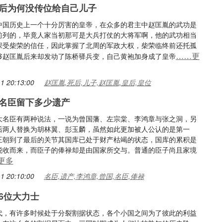
后为何没传位给自己儿子
中国历史上一个十分厉害的皇帝，在众多的君主中赵匡胤的武功是
前列的，毕竟人家当初那可是大兵打仗的大将军啊，他的武功相当
深受柴荣的信任，因此掌握了北周的军政大权，柴荣临终前还托孤
……更
够赵匡胤后来却发动了陈桥驿兵变，自己黄袍加身成了皇帝
1 20:13:00
赵匡胤,死后,儿子,赵匡胤,皇后,皇位
名臣留下多少遗产
大名臣有两种说法，一说为曾国藩、左宗棠、李鸿章与张之洞，另
后两人替换为胡林翼、彭玉麟，虽然如此更加被人公认的是第一
王朝到了最后的关节其国库已处于财产枯竭的状态，国库的累积是
税收而来，而臣子的俸禄却是由国家所交与。普通的臣子尚且家境
更多
1 20:10:00
名臣,遗产,李鸿章,曾国,名臣,俸禄
6位大力士
代，有许多时候处于分裂割据状态，各个小国之间为了彼此的利益