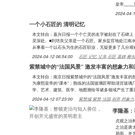
……
皇帝
2024-04-1
一个小石匠的 清明记忆
本文转自：嘉兴日报一个个亡灵的名字被刻在了石碑上
灵深处。■刘培良父亲是一个石匠。家乡盐官地处江南
从事着一个以石头为生的石匠职业，无疑更多了几分艰
2024-04-12 06:54:00
石匠,记忆,父亲,石匠,墓碑,榔
紫禁城中的“法国风景” 激发丰富的想象力和
本文转自：南京日报紫禁城中的“法国风景”激发丰富
为康熙皇帝的“课本”；熟练的法国玻璃匠帮助清宫玻
学、艺术、建筑、医学、地图测绘等诸多领域产生了重
2024-04-12 07:23:00
紫禁城,紫禁,法国,创意,想象力
李隆基：
贞观之治
之治是唐
局面，并