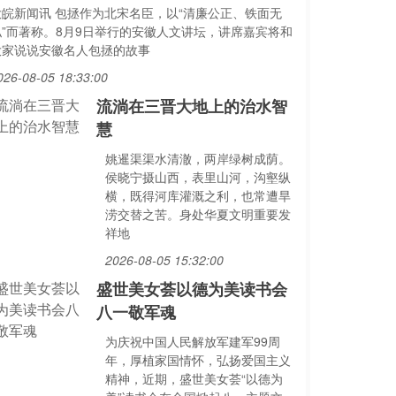
大皖新闻讯 包拯作为北宋名臣，以“清廉公正、铁面无
私”而著称。8月9日举行的安徽人文讲坛，讲席嘉宾将和
大家说说安徽名人包拯的故事
026-08-05 18:33:00
流淌在三晋大地上的治水智
慧
姚暹渠渠水清澈，两岸绿树成荫。
侯晓宁摄山西，表里山河，沟壑纵
横，既得河库灌溉之利，也常遭旱
涝交替之苦。身处华夏文明重要发
祥地
2026-08-05 15:32:00
盛世美女荟以德为美读书会
八一敬军魂
为庆祝中国人民解放军建军99周
年，厚植家国情怀，弘扬爱国主义
精神，近期，盛世美女荟“以德为