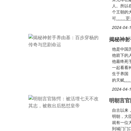
人。所以
个王朝的
……更
可
2024-04-1
揭秘神射
他是中国
他箭下的
他最终死
一起看看
生于养国
…
的天赋
2024-04-1
明朝言官
自古以来
明朝，大
就有一位
到城门门