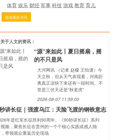
体育
娱乐
财经
军事
科技
游戏
教育
育儿
搜索最新资讯
多关于
人文
的资讯：
“源”来如此丨夏日摇扇，摇
的不只是风
大河网讯 （记者 赵檬 王怡潇）今
天立秋，但从天气表现看，河南距
离真正凉快下来还有一段时间。不
管是三伏天还是“秋老虎”
2026-08-07 11:59:00
0秒讲长征｜强渡乌江：天险飞渡的钢铁意志
026年是红军长征胜利90周年。《90秒讲长征》系列
短视频，聚焦长征在贵州的一个个核心实践或感人细
节，带领观众重返历史现场