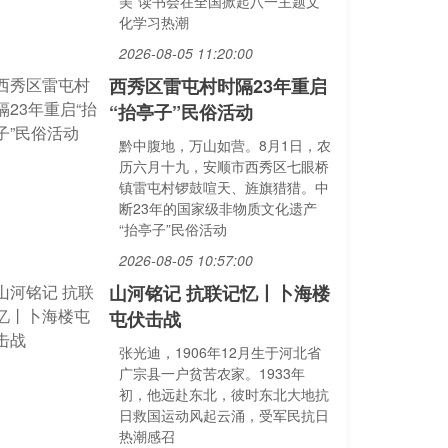
美”读书会在全国掀起八一主题文
化学习热潮
2026-08-05 11:20:00
西秀区雷屯村时隔23年重启
“抬亭子”民俗活动
黔中腹地，万山如营。8月1日，农
历六月十九，安顺市西秀区七眼桥
镇雷屯村锣鼓喧天、旌旗猎猎。中
断23年的国家级非物质文化遗产
“抬亭子”民俗活动
2026-08-05 10:57:00
山河铭记 抗联记忆丨卜海楼
屯伏击战
张光迪，1906年12月生于河北省
广宗县一户贫苦农家。1933年
初，他远赴东北，彼时东北大地抗
日救国运动风起云涌，受军民抗日
热潮感召