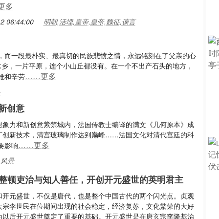
更多
2 06:44:00
明朝,活埋,皇帝,皇帝,魏征,谏言
，而一段最朴实、最真切的民族悲愤之情，永远铭刻在了父亲的心
水乡，一片平原，连个小山丘都没有。在一个不出产石头的地方，
……更多
难和辛劳
头
新创意
的想象力和新创意紫禁城内，法国传教士编译的满文《几何原本》成
璃厂创新技术，清宫玻璃制作达到巅峰……法国文化对清代宫廷的科
……更多
要影响
,风景
整顿吏治与知人善任，开创开元盛世的英明君主
和开元盛世，不仅是唐代，也是整个中国古代的两个闪光点。贞观
太宗李世民在位期间出现的社会稳定，经济复苏，文化繁荣的大好
为以后开元盛世奠定了重要的基础。开元盛世是在唐玄宗李隆基治