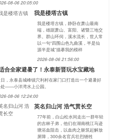
026-08-06 20:05:00
我是楼塔古镇
我是楼塔古镇，静卧在萧山最南
端，雄踞萧山、富阳、诸暨三地交
界。群山环伺，溪水流长，世人常
以一句“四围山色九曲溪，半是仙
源半是城”描摹我的模样
2026-08-06 21:56:00
适合全家避暑了！永泰新晋玩水宝藏地
近日，永泰县城峰镇穴利村在家门口打造出一个避暑好
去处——小洋湾水上公园。
026-08-06 12:24:00
英名归山河 浩气贯长空
77年前，白山松水间走出一群年轻
的吉林子弟，他们在湖南桃江马迹
塘浴血阻击，以血肉之躯筑起解放
屏障，300余名官兵壮烈牺牲