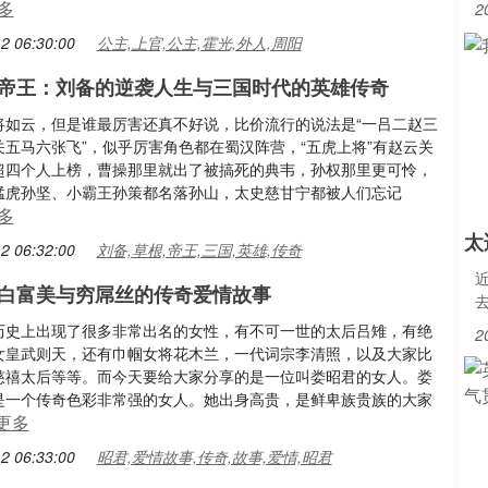
多
2
2 06:30:00
公主,上官,公主,霍光,外人,周阳
帝王：刘备的逆袭人生与三国时代的英雄传奇
将如云，但是谁最厉害还真不好说，比价流行的说法是“一吕二赵三
关五马六张飞”，似乎厉害角色都在蜀汉阵营，“五虎上将”有赵云关
超四个人上榜，曹操那里就出了被搞死的典韦，孙权那里更可怜，
猛虎孙坚、小霸王孙策都名落孙山，太史慈甘宁都被人们忘记
多
太
2 06:32:00
刘备,草根,帝王,三国,英雄,传奇
白富美与穷屌丝的传奇爱情故事
历史上出现了很多非常出名的女性，有不可一世的太后吕雉，有绝
2
女皇武则天，还有巾帼女将花木兰，一代词宗李清照，以及大家比
慈禧太后等等。而今天要给大家分享的是一位叫娄昭君的女人。娄
是一个传奇色彩非常强的女人。她出身高贵，是鲜卑族贵族的大家
更多
2 06:33:00
昭君,爱情故事,传奇,故事,爱情,昭君