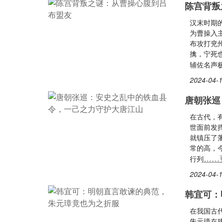
陈宫背叛
汉末时期
为曹操入
布攻打兖
擒，宁死
辅佐名声
2024-04-1
唐朝张巡
在古代，
世面前发
就镇压了
常的高，
……
行列
2024-04-1
韩宜可：
在我国古
朱元璋在