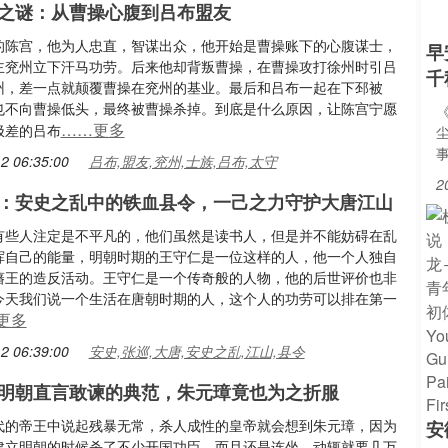
之谜：从曹操心腹到吕布盟友
的陈宫，他为人忠直，智谋出众，他开始是曹操账下的心腹谋士，
早
主兖州立下汗马功劳。后来他却背叛曹操，在曹操攻打徐州时引吕
千
州，差一点就颠覆曹操在兖州的基业。最后和吕布一起在下邳被
也不向曹操低头，最终被曹操杀掉。到底是什么原因，让陈宫宁愿
……更多
极差的吕布
2 06:35:00
吕布,盟友,兖州,士族,吕布,太守
2
：安史之乱中的铁血县令，一己之力守护大唐江山
有些人注定是不平凡的，他们虽然是读书人，但是并不能妨碍在乱
挥自己的能量，明朝时期的王守仁是一位这样的人，他一个人独自
藩王的造反活动。王守仁是一个传奇般的人物，他的后世评价也非
今天我们说一个生活在唐朝时期的人，这个人的功劳可以排在第一
更多
2 06:39:00
安史,张巡,大唐,安史之乱,江山,县令
明朝直言敢谏的典范，朱元璋竟也为之折服
代的帝王中说起残暴无常，杀人成性的皇帝就会想到朱元璋，因为
安
建立明朝的时候杀了不少开国功臣，而且还是连坐，动辄就要几万