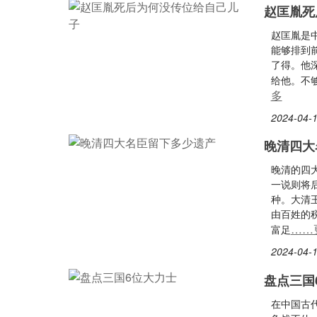
赵匡胤死
赵匡胤是
能够排到
了得。他
给他。不
多
2024-04-1
晚清四大
晚清的四
一说则将
种。大清
由百姓的
……
富足
2024-04-1
盘点三国
在中国古