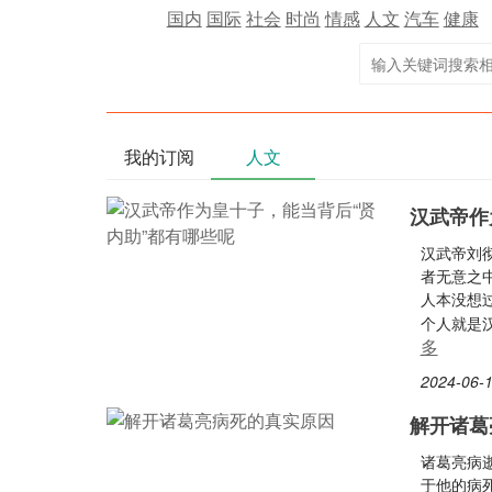
国内
国际
社会
时尚
情感
人文
汽车
健康
我的订阅
人文
汉武帝作
汉武帝刘
者无意之
人本没想
个人就是
多
2024-06-1
解开诸葛
诸葛亮病
于他的病