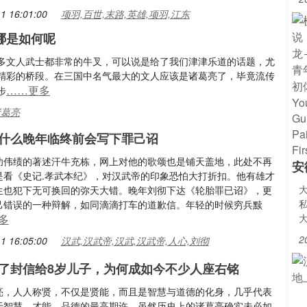
1 16:01:00
项羽,百世,末路,英雄,项羽,江东
哪是如何呢
多文人武士都非常的牛叉，可以说是给了我们津津乐道的话题，尤
精彩的桥段。在三国中名气最大的文人应该是诸葛亮了，毕竟流传
……更多
步
诸葛亮
什么晚年临终前会写下罪己诏
功伟绩的著述汗牛充栋，网上对他的歌颂也是铺天盖地，此处不再
安
是看《史记.孝武本纪》，对汉武帝的印象恐怕大打折扣。他有雄才
生也犯下无可换回的弥天大错。晚年刘彻下达《轮胎罪已诏》，更
己错误的一种辩解，如同滴滴打车的道歉信。年轻的时候穷兵黩
多
2
1 16:05:00
汉武,汉武帝,汉武,汉武帝,人心,刘彻
了封信给8岁儿子，为何成如今不少人座右铭
亮，人人称贤，不仅是贤能，而且是智慧与道德的化身，几乎代表
于智慧、才能、品德的最高期许。虽然历史上的诸葛亮确实未必如