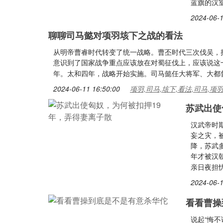
蓝旗的汉
2024-06-1
聊聊司马懿对项羽垓下之战的看法
从明帝曹睿时代转变了统一战略。曹丕时代三次伐吴，
意识到了国家战争重点应该放在对蜀征伐上，应该说这
年。太和四年，战略开始实施。司马懿任大将军、大都
2024-06-11 16:50:00
项羽,司马,垓下,看法,司马,项
苏武出使
汉武帝时
妄之灾，
降，苏武
年才被汉
亲日夜担
2024-06-1
看看曹操
说起“悔