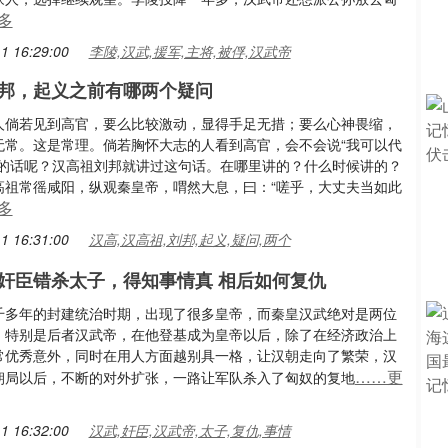
多
1 16:29:00
李陵,汉武,援军,主将,被俘,汉武帝
邦，起义之前有哪两个疑问
人倘若见到高官，要么比较激动，显得手足无措；要么心神畏缩，
无常。这是常理。倘若胸怀大志的人看到高官，会不会说“我可以代
样的话呢？汉高祖刘邦就讲过这句话。在哪里讲的？什么时候讲的？
高祖常徭咸阳，纵观秦皇帝，喟然大息，曰：“嗟乎，大丈夫当如此
多
1 16:31:00
汉高,汉高祖,刘邦,起义,疑问,两个
奸臣错杀太子，得知事情真 相后如何复仇
千多年的封建统治时期，出现了很多皇帝，而秦皇汉武绝对是两位
，特别是后者汉武帝，在他登基成为皇帝以后，除了在经济政治上
常优秀意外，同时在用人方面越别具一格，让汉朝走向了繁荣，汉
……更
朝局以后，不断的对外扩张，一路让军队杀入了匈奴的复地
1 16:32:00
汉武,奸臣,汉武帝,太子,复仇,事情