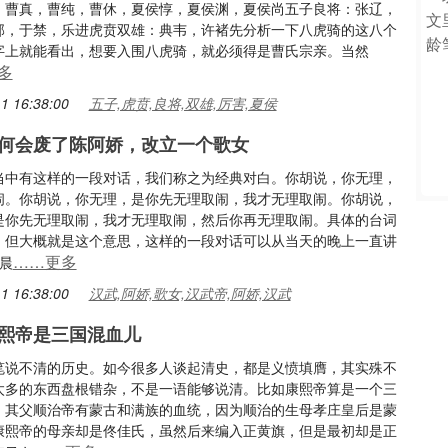
，曹真，曹纯，曹休，夏侯惇，夏侯渊，夏侯尚五子良将：张辽，
郃，于禁，乐进虎贲双雄：典韦，许褚先分析一下八虎骑的这八个
字上就能看出，想要入围八虎骑，就必须得是曹氏宗亲。当然
多
1 16:38:00
五子,虎贲,良将,双雄,厉害,夏侯
何会废了陈阿娇，改立一个歌女
当中有这样的一段对话，我们称之为经典对白。你胡说，你无理，
闹。你胡说，你无理，是你先无理取闹，我才无理取闹。你胡说，
是你先无理取闹，我才无理取闹，然后你再无理取闹。具体的台词
，但大概就是这个意思，这样的一段对话可以从当天的晚上一直讲
……更多
晨
1 16:38:00
汉武,阿娇,歌女,汉武帝,阿娇,汉武
熙帝是三国混血儿
笔说不清的历史。如今很多人谈起清史，都是义愤填膺，其实殊不
太多的东西盘根错杂，不是一语能够说清。比如康熙帝算是一个三
，其父顺治帝有蒙古和满族的血统，因为顺治的生母孝庄皇后是蒙
康熙帝的母亲却是佟佳氏，虽然后来编入正黄旗，但是最初却是正