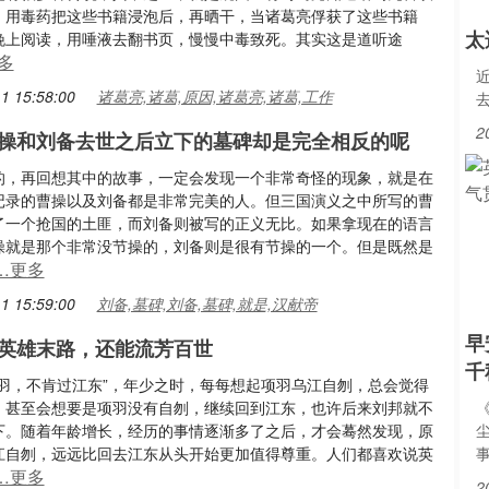
，用毒药把这些书籍浸泡后，再晒干，当诸葛亮俘获了这些书籍
太
晚上阅读，用唾液去翻书页，慢慢中毒致死。其实这是道听途
多
1 15:58:00
诸葛亮,诸葛,原因,诸葛亮,诸葛,工作
2
操和刘备去世之后立下的墓碑却是完全相反的呢
的，再回想其中的故事，一定会发现一个非常奇怪的现象，就是在
记录的曹操以及刘备都是非常完美的人。但三国演义之中所写的曹
了一个抢国的土匪，而刘备则被写的正义无比。如果拿现在的语言
操就是那个非常没节操的，刘备则是很有节操的一个。但是既然是
…更多
1 15:59:00
刘备,墓碑,刘备,墓碑,就是,汉献帝
早
英雄末路，还能流芳百世
千
项羽，不肯过江东”，年少之时，每每想起项羽乌江自刎，总会觉得
，甚至会想要是项羽没有自刎，继续回到江东，也许后来刘邦就不
下。随着年龄增长，经历的事情逐渐多了之后，才会蓦然发现，原
江自刎，远远比回去江东从头开始更加值得尊重。人们都喜欢说英
…更多
2