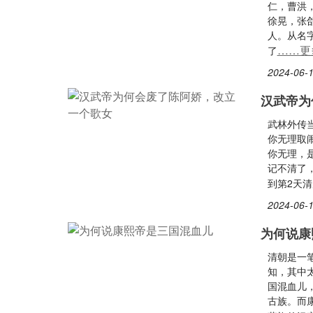
仁，曹洪
徐晃，张
人。从名
……更
了
2024-06-1
汉武帝为
武林外传
你无理取
你无理，
记不清了
到第2天清
2024-06-1
为何说康
清朝是一
知，其中
国混血儿
古族。而