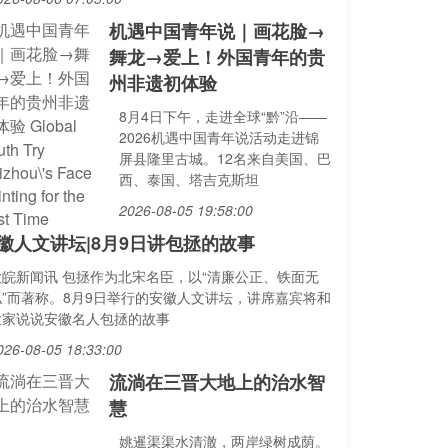
机遇中国青年说｜画花脸→
舞龙→爱上！外国青年的贵
州非遗初体验
8月4日下午，走进全球“黔”沿——
2026机遇中国青年说活动走进锦
屏县隆里古城。12名来自美国、巴
西、泰国、塔吉克斯坦
2026-08-05 19:58:00
徽人文讲坛|8月9日讲包拯的故事
大皖新闻讯 包拯作为北宋名臣，以“清廉公正、铁面无
私”而著称。8月9日举行的安徽人文讲坛，讲席嘉宾将和
大家说说安徽名人包拯的故事
026-08-05 18:33:00
流淌在三晋大地上的治水智
慧
姚暹渠渠水清澈，两岸绿树成荫。