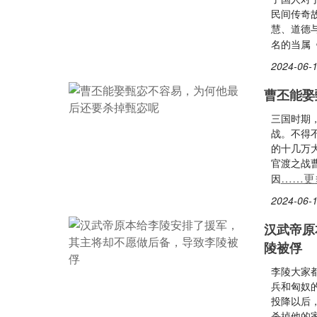
民间传奇
慧、道德
名的当属
2024-06-1
曹丕能娶
三国时期
战。不得
的十几万
官渡之战
……更
因
2024-06-1
汉武帝原
陵被俘
李陵大家
兵和匈奴
投降以后
杀掉他的