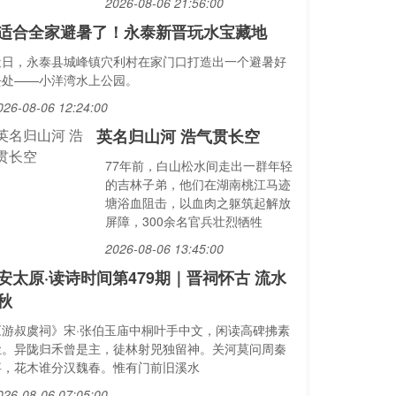
2026-08-06 21:56:00
适合全家避暑了！永泰新晋玩水宝藏地
近日，永泰县城峰镇穴利村在家门口打造出一个避暑好
去处——小洋湾水上公园。
026-08-06 12:24:00
英名归山河 浩气贯长空
77年前，白山松水间走出一群年轻
的吉林子弟，他们在湖南桃江马迹
塘浴血阻击，以血肉之躯筑起解放
屏障，300余名官兵壮烈牺牲
2026-08-06 13:45:00
安太原·读诗时间第479期｜晋祠怀古 流水
秋
《游叔虞祠》宋·张伯玉庙中桐叶手中文，闲读高碑拂素
尘。异陇归禾曾是主，徒林射兕独留神。关河莫问周秦
事，花木谁分汉魏春。惟有门前旧溪水
026-08-06 07:05:00