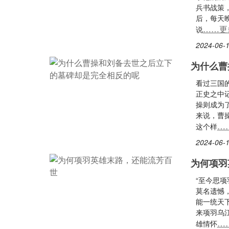
兵书战策
后，每天
……更
说
2024-06-1
为什么曹
看过三国
正史之中
操则成为
来说，曹
…
这个样
2024-06-1
为何项羽
“至今思
莫名遗憾
能一统天
来项羽乌
…
雄情怀