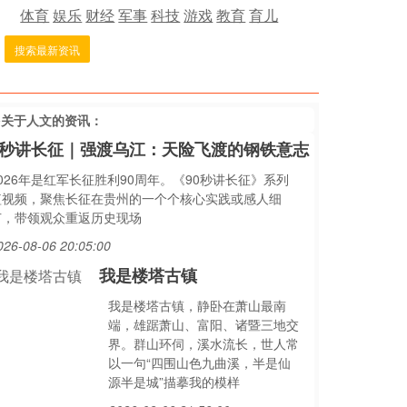
体育
娱乐
财经
军事
科技
游戏
教育
育儿
搜索最新资讯
多关于
人文
的资讯：
0秒讲长征｜强渡乌江：天险飞渡的钢铁意志
026年是红军长征胜利90周年。《90秒讲长征》系列
短视频，聚焦长征在贵州的一个个核心实践或感人细
节，带领观众重返历史现场
026-08-06 20:05:00
我是楼塔古镇
我是楼塔古镇，静卧在萧山最南
端，雄踞萧山、富阳、诸暨三地交
界。群山环伺，溪水流长，世人常
以一句“四围山色九曲溪，半是仙
源半是城”描摹我的模样