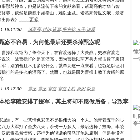
故事那般神奇，但是从流传下来的文献来看，诸葛亮的才华与智
与修养，依然是巍巍乎如泰山，难以企及。诸葛亮传世文献，最著
……更多
《出师表》
1 16:11:00
诸葛亮,封信,诸葛,座右铭,儿子,诸葛
甄宓不容易，为何他最后还要杀掉甄宓呢
，曹操和袁绍为了争夺天下，在官渡选择了大决战，史称官渡之
不说这一战曹操打的是真漂亮，因为曹操以两万兵力就击败了袁绍
大军，别的暂且不用多说什么，就单凭这一点来看，也就足以证明
曹操打的是多么的漂亮了。然而，也就是因为曹操击败了袁绍的原
多
1 16:17:00
曹丕,曹丕,官渡,官渡之战,原因,就是
本给李陵安排了援军，其主将却不愿做后备，导致李
都知道，有一些悲情色彩但不是很伟大的一个人。他带着五千的步
的八万大军打了至少八天，杀伤一万多人，最后选择了投降。李陵
，汉武帝虽然愤怒，还把为他说话的司马迁施以腐刑，但是并没有
家人，选择继续观望。李陵投降一年多，汉武帝还想派公孙敖去匈