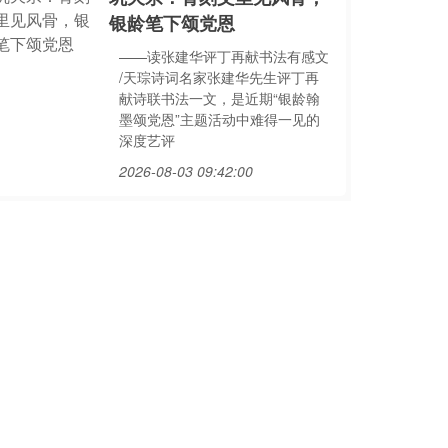
银龄笔下颂党恩
——读张建华评丁再献书法有感文
/天琮诗词名家张建华先生评丁再
献诗联书法一文，是近期“银龄翰
墨颂党恩”主题活动中难得一见的
深度艺评
2026-08-03 09:42:00