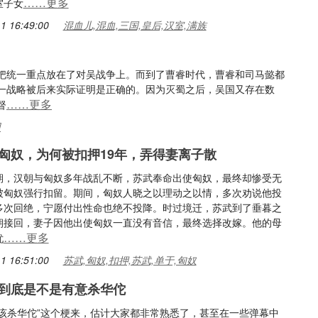
……更多
室子女
1 16:49:00
混血儿,混血,三国,皇后,汉室,满族
把统一重点放在了对吴战争上。而到了曹睿时代，曹睿和司马懿都
一战略被后来实际证明是正确的。因为灭蜀之后，吴国又存在数
……更多
督
羽
匈奴，为何被扣押19年，弄得妻离子散
期，汉朝与匈奴多年战乱不断，苏武奉命出使匈奴，最终却惨受无
被匈奴强行扣留。期间，匈奴人晓之以理动之以情，多次劝说他投
多次回绝，宁愿付出性命也绝不投降。时过境迁，苏武到了垂暮之
朝接回，妻子因他出使匈奴一直没有音信，最终选择改嫁。他的母
……更多
忧
1 16:51:00
苏武,匈奴,扣押,苏武,单于,匈奴
到底是不是有意杀华佗
不该杀华佗”这个梗来，估计大家都非常熟悉了，甚至在一些弹幕中