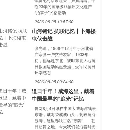
镇雷屯村锣鼓喧天、旌旗猎猎。中
断23年的国家级非物质文化遗产
“抬亭子”民俗活动
2026-08-05 10:57:00
山河铭记 抗联记忆丨卜海楼
屯伏击战
张光迪，1906年12月生于河北省
广宗县一户贫苦农家。1933年
初，他远赴东北，彼时东北大地抗
日救国运动风起云涌，受军民抗日
热潮感召
2026-08-05 09:24:00
追日千年！威海这里，藏着
中国最早的“追光”记忆
鲁网8月4日讯在中国大陆海岸线最
东端，威海荣成成山头，刺破黄海
波涛，这里春秋古名 “朝舞”——朝
日起舞之地。今天我们就沿着时光