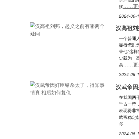
……更
奴
2024-06-1
汉高祖刘
一个普通
显得慌乱
替他”这
史载为：
……更
矣
2024-06-1
汉武帝因
在我国两
千古一帝
表现得非
武帝稳定
多
2024-06-1