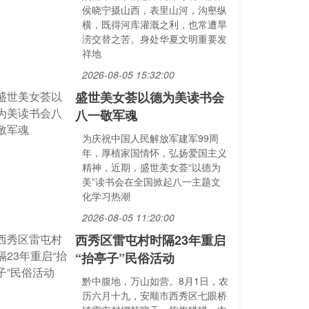
侯晓宁摄山西，表里山河，沟壑纵
横，既得河库灌溉之利，也常遭旱
涝交替之苦。身处华夏文明重要发
祥地
2026-08-05 15:32:00
盛世美女荟以德为美读书会
八一敬军魂
为庆祝中国人民解放军建军99周
年，厚植家国情怀，弘扬爱国主义
精神，近期，盛世美女荟“以德为
美”读书会在全国掀起八一主题文
化学习热潮
2026-08-05 11:20:00
西秀区雷屯村时隔23年重启
“抬亭子”民俗活动
黔中腹地，万山如营。8月1日，农
历六月十九，安顺市西秀区七眼桥