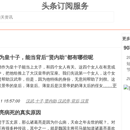
头条订阅服务
更
9
为皇十子，能当背后“贤内助”都有哪些呢
2
彻作为皇十子能当上太子，和四个女人有关。这四个女人在有意或
中，把他给推上了大汉皇帝的宝座。我们先说第一个女人，这个女
2
过帮助汉武帝，但是，因为他特殊的身份，无意间帮助了刘彻。这
……更
汉景帝的皇后，薄皇后。薄皇后是汉景帝奶奶薄太后的侄女
1 15:57:00
汉武,十子,贤内助,汉武帝,背后,汉景
亮病死的真实原因
逝于五丈原，那么诸葛亮是因为什么病，天命之年去世的呢？。对
死有很多种传说，其中之一，就是魏国主将司马懿知道诸葛亮喜欢