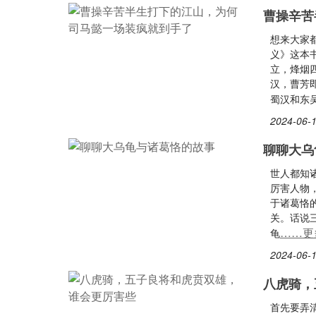
曹操辛苦
想来大家
义》这本
立，烽烟
汉，曹芳
蜀汉和东
2024-06-1
聊聊大乌
世人都知
厉害人物
于诸葛恪
关。话说
……更
龟
2024-06-1
八虎骑，
首先要弄