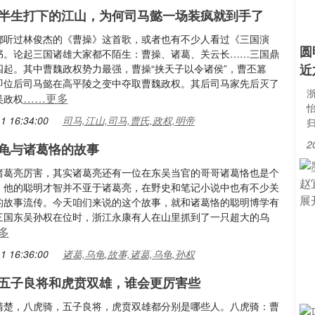
半生打下的江山，为何司马懿一场装疯就到手了
都听过林俊杰的《曹操》这首歌，或者也有不少人看过《三国演
圆
书。论起三国诸雄大家都不陌生：曹操、诸葛、关云长……三国鼎
近
四起。其中曹魏政权势力最强，曹操“挟天子以令诸侯”，曹丕篡
即位后司马懿在高平陵之变中夺取曹魏政权。其后司马家先后灭了
浙
……更多
吴政权
1 16:34:00
司马,江山,司马,曹氏,政权,明帝
2
龟与诸葛恪的故事
诸葛亮厉害，其实诸葛亮还有一位在东吴当官的哥哥诸葛恪也是个
，他的聪明才智并不亚于诸葛亮，在野史和笔记小说中也有不少关
的故事流传。今天咱们来说的这个故事，就和诸葛恪的聪明博学有
三国东吴孙权在位时，浙江永康有人在山里抓到了一只超大的乌
多
1 16:36:00
诸葛,乌龟,故事,诸葛,乌龟,孙权
五子良将和虎贲双雄，谁会更厉害些
清楚，八虎骑，五子良将，虎贲双雄都分别是哪些人。八虎骑：曹