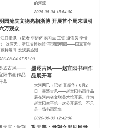
的河流
2026-08-04 15:54:00
明园流失文物亮相浙博 开展首个周末吸引
六万观众
江日报讯 （记者 李娇俨 实习生 王哲 通讯员 李恬
怡） 这两天，浙江省博物馆“再现圆明园——国宝百年
归藏特展”引发观展热潮
026-08-04 07:51:00
墨逐古风——赵宜阳书画作
品展开幕
大河网讯（记者 莫韶华）8月2
日，墨逐古风——赵宜阳书画作品
展在河南省文联美术馆开展。作为
赵宜阳生平第一次公开展览，不只
是一场书画雅集
2026-08-03 12:42:00
巩天宗：骨刻文里见风骨，