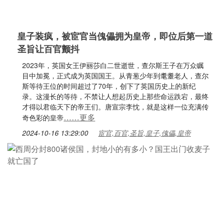
皇子装疯，被宦官当傀儡拥为皇帝，即位后第一道
圣旨让百官颤抖
2023年，英国女王伊丽莎白二世逝世，查尔斯王子在万众瞩
目中加冕，正式成为英国国王。从青葱少年到耄耋老人，查尔
斯等待王位的时间超过了70年，创下了英国历史上的新纪
录。这漫长的等待，不禁让人想起历史上那些命运跌宕，最终
才得以君临天下的帝王们。唐宣宗李忱，就是这样一位充满传
……更多
奇色彩的皇帝
2024-10-16 13:29:00
宦官,百官,圣旨,皇子,傀儡,皇帝