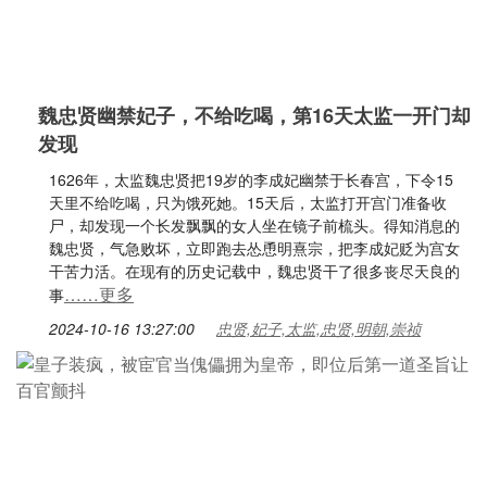
魏忠贤幽禁妃子，不给吃喝，第16天太监一开门却
发现
1626年，太监魏忠贤把19岁的李成妃幽禁于长春宫，下令15
天里不给吃喝，只为饿死她。15天后，太监打开宫门准备收
尸，却发现一个长发飘飘的女人坐在镜子前梳头。得知消息的
魏忠贤，气急败坏，立即跑去怂恿明熹宗，把李成妃贬为宫女
干苦力活。在现有的历史记载中，魏忠贤干了很多丧尽天良的
……更多
事
2024-10-16 13:27:00
忠贤,妃子,太监,忠贤,明朝,崇祯