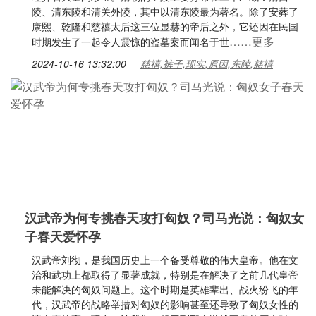
陵、清东陵和清关外陵，其中以清东陵最为著名。除了安葬了
康熙、乾隆和慈禧太后这三位显赫的帝后之外，它还因在民国
……更多
时期发生了一起令人震惊的盗墓案而闻名于世
2024-10-16 13:32:00
慈禧,裤子,现实,原因,东陵,慈禧
汉武帝为何专挑春天攻打匈奴？司马光说：匈奴女
子春天爱怀孕
汉武帝刘彻，是我国历史上一个备受尊敬的伟大皇帝。他在文
治和武功上都取得了显著成就，特别是在解决了之前几代皇帝
未能解决的匈奴问题上。这个时期是英雄辈出、战火纷飞的年
代，汉武帝的战略举措对匈奴的影响甚至还导致了匈奴女性的