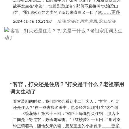
故事发生在“水边”，也就是梁山泊？那何不直接叫“水泊梁山
……更多
传”、“梁山好汉传”之类的？听起来直白又一目了然
2024-10-16 13:21:00
水浒,水浒传,用意,意思,梁山,水浒
“客官，打尖还是住店？”打尖是干什么？老祖宗用
词太生动了
看古装剧的时候，我们经常会看到小二问客人：“客官，打尖
还是住店？”在一些古典名著中，也会经常出现“打尖”这个词
——《镜花缘》第六十三回：“如路上每逢打尖住宿，那店小
二闻是上等过客，必杀鸡宰鸭。”《红楼梦》十五回：“那时秦
……更多
钟正骑着马，随他父亲的轿，忽见宝玉的小厮跑来