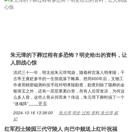
朱元璋的下葬过程有多恐怖？明史给出的资料，让
人胆战心惊
洪武三十一年，明太祖朱元璋驾崩，随着梓宫落入明孝陵，千
古帝王褒贬参半的一生彻底落下帷幕。然而600年后，文物工
作者用精密磁测科技手段对明孝陵勘查，勘查到除了随葬的金
银珠宝之外，还有一层层累累白骨，所有人后背发凉，为何这
么多人骨，这些人骨从何而来？传说，朱元璋下葬时搞了一个
……更多
“迷魂阵”
2024-10-16 13:38:00
朱元璋,明史,过程,资料,朱元璋,嫔
妃
红军烈士陵园三代守陵人 向巴中舰送上红叶祝福