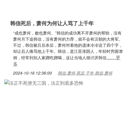
韩信死后，萧何为何让人骂了上千年
“成也萧何，败也萧何。”韩信的成功离不开萧何的帮助，没有
萧何月下追韩信，没有萧何的力荐，就不会有汉朝的大将军。
不过，韩信被吕后杀后，萧何对着他的遗体冷冷说了四个字，
却让后人痛骂他上千年。韩信，是江苏淮阴人，年轻时穷困潦
……更
倒，经常到别人家蹭吃蹭喝，这让当地人很讨厌韩信
多
2024-10-16 12:36:00
韩信,萧何,死后,千年,韩信,萧何