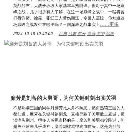
英战吕布，大战长坂坡大家基本耳熟能详。但对于其中一场巅
峰之战，几乎很少有人了解，在这一场巅峰之战中，一猛将曾
打得许褚、徐晃、张辽三人带伤而逃，令世人震惊！你知道这
……更多
场巅峰之战发生在哪里吗？三国巅峰之战事实上
2024-10-16 12:42:00
吕布,吕布,赵云,曹营,关羽,猛将
糜芳是刘备的大舅哥，为何关键时刻出卖关羽
不是熟读三国的同学对糜芳此人并不熟悉，然而熟读三国的人
都知道，糜芳在关键时刻倒戈，直接导致了关羽败走麦城，蜀
汉痛失荆州。很多人感觉奇怪的是，糜芳和关羽都投降过，但
是关羽后来几乎成神，糜芳却被骂得狗血喷头，这是为那般