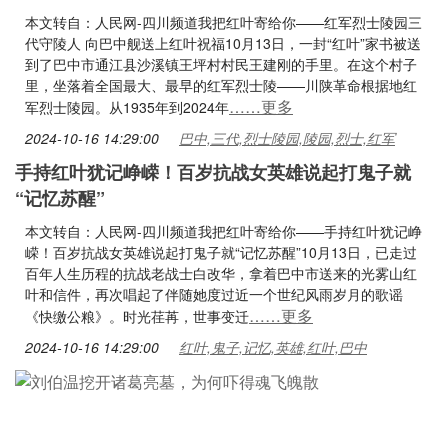
本文转自：人民网-四川频道我把红叶寄给你——红军烈士陵园三
代守陵人 向巴中舰送上红叶祝福10月13日，一封“红叶”家书被送
到了巴中市通江县沙溪镇王坪村村民王建刚的手里。在这个村子
里，坐落着全国最大、最早的红军烈士陵——川陕革命根据地红
……更多
军烈士陵园。从1935年到2024年
2024-10-16 14:29:00
巴中,三代,烈士陵园,陵园,烈士,红军
手持红叶犹记峥嵘！百岁抗战女英雄说起打鬼子就
“记忆苏醒”
本文转自：人民网-四川频道我把红叶寄给你——手持红叶犹记峥
嵘！百岁抗战女英雄说起打鬼子就“记忆苏醒”10月13日，已走过
百年人生历程的抗战老战士白改华，拿着巴中市送来的光雾山红
叶和信件，再次唱起了伴随她度过近一个世纪风雨岁月的歌谣
……更多
《快缴公粮》。时光荏苒，世事变迁
2024-10-16 14:29:00
红叶,鬼子,记忆,英雄,红叶,巴中