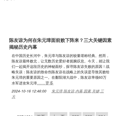
陈友谅为何在朱元璋面前败下阵来？三大关键因素
揭秘历史内幕
在中国历史长河中，朱元璋与陈友谅的较量堪称经典。然而，
陈友谅最终败北，让无数历史爱好者扼腕叹息。今天，就让我
们一起揭开这段历史的神秘面纱，探寻陈友谅失败的原因！战
略失误：陈友谅的致命伤陈友谅在战略上的失误是导致其败给
朱元璋的重要原因之一。在鄱阳湖大战中，陈友谅率领60万
……更多
水军进攻朱元璋
2024-10-16 12:46:00
朱元璋,陈友谅,内幕,因素,关键,三
大