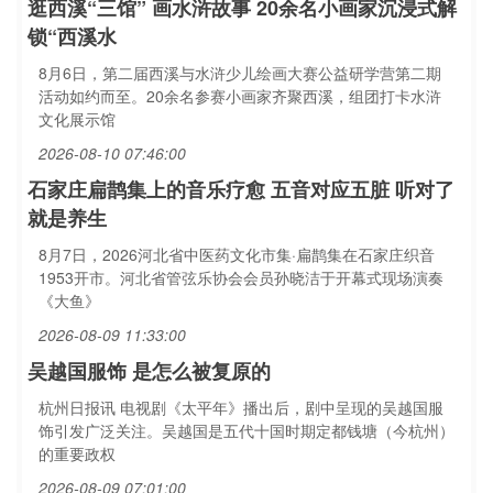
逛西溪“三馆” 画水浒故事 20余名小画家沉浸式解
锁“西溪水
8月6日，第二届西溪与水浒少儿绘画大赛公益研学营第二期
活动如约而至。20余名参赛小画家齐聚西溪，组团打卡水浒
文化展示馆
2026-08-10 07:46:00
石家庄扁鹊集上的音乐疗愈 五音对应五脏 听对了
就是养生
8月7日，2026河北省中医药文化市集·扁鹊集在石家庄织音
1953开市。河北省管弦乐协会会员孙晓洁于开幕式现场演奏
《大鱼》
2026-08-09 11:33:00
吴越国服饰 是怎么被复原的
杭州日报讯 电视剧《太平年》播出后，剧中呈现的吴越国服
饰引发广泛关注。吴越国是五代十国时期定都钱塘（今杭州）
的重要政权
2026-08-09 07:01:00