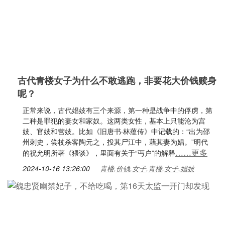
古代青楼女子为什么不敢逃跑，非要花大价钱赎身
呢？
正常来说，古代娼妓有三个来源，第一种是战争中的俘虏，第
二种是罪犯的妻女和家奴。这两类女性，基本上只能沦为宫
妓、官妓和营妓。比如《旧唐书·林蕴传》中记载的：“出为邵
州刺史，尝杖杀客陶元之，投其尸江中，藉其妻为娼。”明代
……更多
的祝允明所著《猥谈》，里面有关于“丐户”的解释
2024-10-16 13:26:00
青楼,价钱,女子,青楼,女子,娼妓