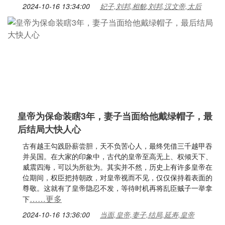
2024-10-16 13:34:00
妃子,刘邦,相貌,刘邦,汉文帝,太后
皇帝为保命装瞎3年，妻子当面给他戴绿帽子，最
后结局大快人心
古有越王勾践卧薪尝胆，天不负苦心人，最终凭借三千越甲吞
并吴国。在大家的印象中，古代的皇帝至高无上、权倾天下、
威震四海，可以为所欲为。其实并不然，历史上有许多皇帝在
位期间，权臣把持朝政，对皇帝视而不见，仅仅保持着表面的
尊敬。这就有了皇帝隐忍不发，等待时机再将乱臣贼子一举拿
……更多
下
2024-10-16 13:36:00
当面,皇帝,妻子,结局,延寿,皇帝