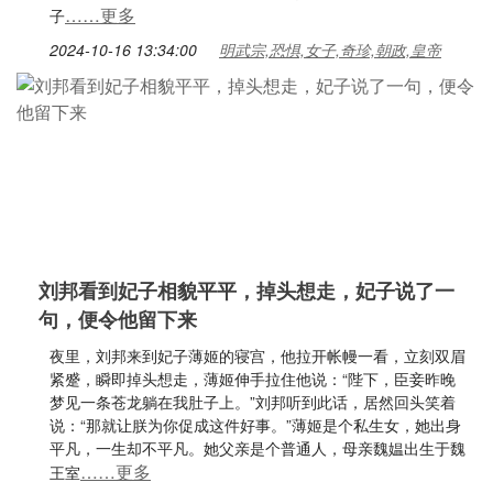
……更多
子
2024-10-16 13:34:00
明武宗,恐惧,女子,奇珍,朝政,皇帝
刘邦看到妃子相貌平平，掉头想走，妃子说了一
句，便令他留下来
夜里，刘邦来到妃子薄姬的寝宫，他拉开帐幔一看，立刻双眉
紧蹙，瞬即掉头想走，薄姬伸手拉住他说：“陛下，臣妾昨晚
梦见一条苍龙躺在我肚子上。”刘邦听到此话，居然回头笑着
说：“那就让朕为你促成这件好事。”薄姬是个私生女，她出身
平凡，一生却不平凡。她父亲是个普通人，母亲魏媪出生于魏
……更多
王室