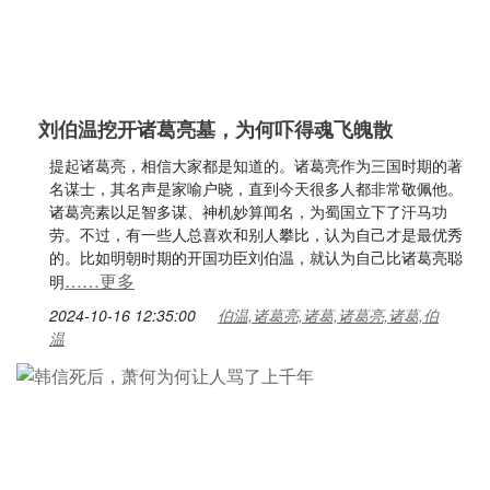
刘伯温挖开诸葛亮墓，为何吓得魂飞魄散
提起诸葛亮，相信大家都是知道的。诸葛亮作为三国时期的著
名谋士，其名声是家喻户晓，直到今天很多人都非常敬佩他。
诸葛亮素以足智多谋、神机妙算闻名，为蜀国立下了汗马功
劳。不过，有一些人总喜欢和别人攀比，认为自己才是最优秀
的。比如明朝时期的开国功臣刘伯温，就认为自己比诸葛亮聪
……更多
明
2024-10-16 12:35:00
伯温,诸葛亮,诸葛,诸葛亮,诸葛,伯
温