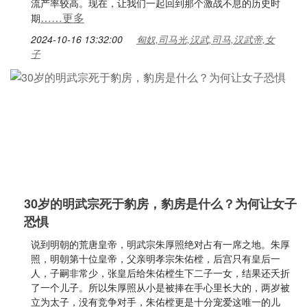
流产率较高。现在，让我们一起回到那个激战不息的历史时
……更多
期
2024-10-16 13:32:00
匈奴,司马光,汉武,司马,汉武帝,女
子
30岁的明武宗死于豹房，豹房是什么？为何让女子
恐惧
说到明朝的荒唐皇帝，明武宗朱厚照绝对占有一席之地。朱厚
照，明朝第十位皇帝，父亲明孝宗朱佑樘，后宫只有皇后一
人，子嗣非常少，张皇后给朱佑樘生下二子一女，结果还夭折
了一个儿子。所以朱厚照从小是被捧在手心里长大的，两岁被
立为太子，没有竞争对手，朱佑樘更是十分宠爱这唯一的儿