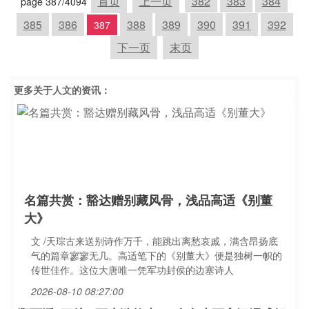
首页
上一页
382
383
384
page 387/4094
385
386
388
389
390
391
392
387
下一页
末页
更多关于
人文
的资讯：
名篇共赏：豁达赠别藏风骨，浅品高适《别董
大》
文 /天琮古来送别诗作万千，能跳出离愁哀戚，满含昂扬底
气的篇章寥寥无几。高适笔下的《别董大》便是独树一帜的
传世佳作。这位大唐唯一凭军功封侯的边塞诗人
2026-08-10 08:27:00