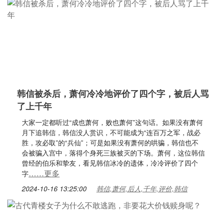
韩信被杀后，萧何冷冷地评价了四个字，被后人骂
了上千年
大家一定都听过“成也萧何，败也萧何”这句话。如果没有萧何
月下追韩信，韩信没人赏识，不可能成为“连百万之军，战必
胜，攻必取”的“兵仙”；可是如果没有萧何的哄骗，韩信也不
会被骗入宫中，落得个身死三族被灭的下场。萧何，这位韩信
曾经的伯乐和挚友，看见韩信冰冷的遗体，冷冷评价了四个
……更多
字
2024-10-16 13:25:00
韩信,萧何,后人,千年,评价,韩信