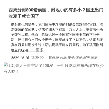
西周分封800诸侯国，封地小的有多小？国王出门
收麦子就亡国了
提起古代的皇帝，我们脑海中浮现的都是金碧辉煌的宫殿、浩
浩荡荡的仪仗队，仿佛坐拥天下财富，万人之上，掌握着生杀
予夺的大权。然而，你听说过一个国家的国王要亲自下地干
活，还得担心出门收个麦子，国家就没了？别不信，这事儿还
真在西周时期发生过！话说周武王建立西周后，为了巩固刚刚
……更多
建立的统治
2024-10-16 13:29:00
诸侯国,封地,麦子,诸侯,国王,国君