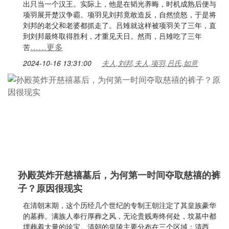
出只当一个汉王。实际上，他是在韬光养晦，时机成熟后便与
项羽展开楚汉争霸。项羽见刘邦竟敢造反，自然愤怒，于是将
刘邦的老父和老婆都抓走了。吕雉就这样被项羽关了三年，直
到刘邦最终取得胜利，才重见天日。然而，吕雉吃了三年
……更多
苦
2024-10-16 13:31:00
夫人,刘邦,夫人,项羽,吕氏,如意
孙殿英炸开慈禧墓后，为何第一时间夺取慈禧的裤
子？原因很现实
在清朝末期，这个历经几个世纪的专制王朝注定了其皇族豪华
的墓葬。满族人奉行厚葬之风，无论贵贱寿终何处，坟墓中都
埋葬着大量的珍宝。清朝的皇陵主要分布在三个区域：清西