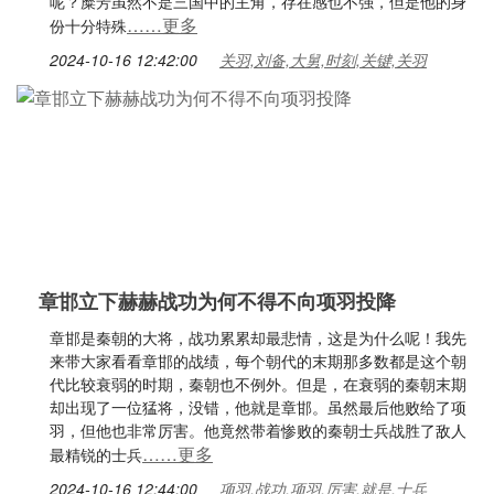
呢？糜芳虽然不是三国中的主角，存在感也不强，但是他的身
……更多
份十分特殊
2024-10-16 12:42:00
关羽,刘备,大舅,时刻,关键,关羽
章邯立下赫赫战功为何不得不向项羽投降
章邯是秦朝的大将，战功累累却最悲情，这是为什么呢！我先
来带大家看看章邯的战绩，每个朝代的末期那多数都是这个朝
代比较衰弱的时期，秦朝也不例外。但是，在衰弱的秦朝末期
却出现了一位猛将，没错，他就是章邯。虽然最后他败给了项
羽，但他也非常厉害。他竟然带着惨败的秦朝士兵战胜了敌人
……更多
最精锐的士兵
2024-10-16 12:44:00
项羽,战功,项羽,厉害,就是,士兵