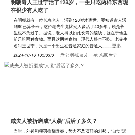
明朝奇人王世宁活了128岁，一生只吃两样东西现
在很少有人吃了
在明朝就有一位长寿老人，活到128岁才离世。要知道古人活
到80已算长寿，这位老先生竟比别人多活了40多年，说是长
生也不为过了。据说，老人得以如此长寿的秘诀，就在于他生
前只吃两种食物。而且这两种食物，现代人根本不吃。老先生
……更多
名叫王世宁，只是一个出生在普通家庭的普通人
2024-10-16 13:30:00
世宁,明朝,奇人,一生,东西,世宁
戚夫人被折磨成“人彘”后活了多久？
当时，刘邦和项羽推翻暴秦，势力不及项羽的刘邦，“自动”退