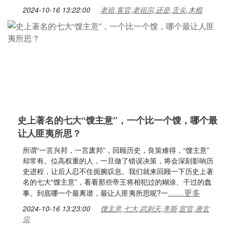
2024-10-16 13:22:00
老祖,客官,老祖宗,还是,舌尖,木棍
史上著名的七大“馊主意”，一个比一个馊，哪个最
让人匪夷所思？
所谓“一言兴邦，一言废邦”，回顾历史，良策难得，“馊主意”
却常有。位高权重的人，一旦做了错误决策，将会深刻影响历
史进程，让后人忍不住扼腕叹息。我们就来回顾一下历史上著
名的七大“馊主意”，看看那些帝王将相犯过的糊涂、干过的蠢
……更多
事。到底哪一个最离谱，最让人匪夷所思呢?一
2024-10-16 13:23:00
馊主意,七大,武则天,李斯,宦官,唐玄
宗