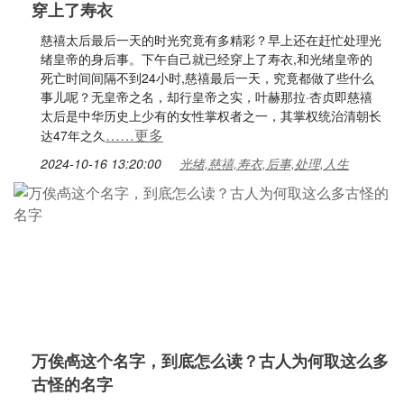
穿上了寿衣
慈禧太后最后一天的时光究竟有多精彩？早上还在赶忙处理光
绪皇帝的身后事。下午自己就已经穿上了寿衣,和光绪皇帝的
死亡时间间隔不到24小时,慈禧最后一天，究竟都做了些什么
事儿呢？无皇帝之名，却行皇帝之实，叶赫那拉·杏贞即慈禧
太后是中华历史上少有的女性掌权者之一，其掌权统治清朝长
……更多
达47年之久
2024-10-16 13:20:00
光绪,慈禧,寿衣,后事,处理,人生
万俟卨这个名字，到底怎么读？古人为何取这么多
古怪的名字