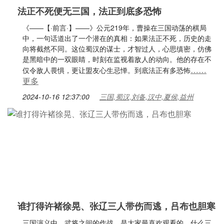
法正不死便无三国，法正到底多恐怖
《——【·前言·】——》公元219年，曹操在三国动荡的棋局
中，一句话道出了一个潜在的真相：如果法正不死，历史的走
向将截然不同。这位蜀汉的谋士，才智过人，心思缜密，仿佛
是黑暗中的一双眼睛，时刻在监视着敌人的动向。他的存在不
……
仅令敌人畏惧，更让盟友心生忌惮。到底法正有多恐怖
更多
2024-10-16 12:37:00
三国,蜀汉,刘备,汉中,夏侯,益州
谁打得许褚徐晃、张辽三人带伤而逃，吕布也胆寒
三国演义中，武将之间的作战，是大家最喜欢观看的，什么三