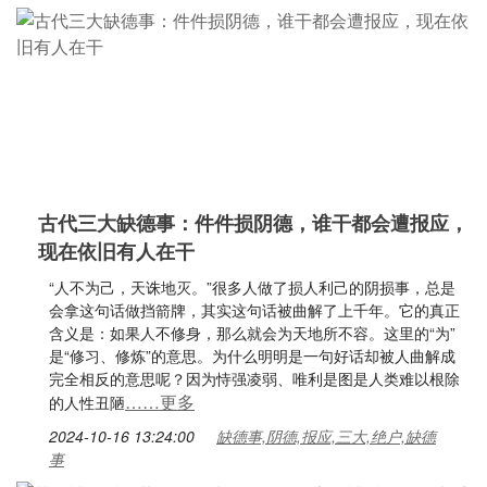
古代三大缺德事：件件损阴德，谁干都会遭报应，
现在依旧有人在干
“人不为己，天诛地灭。”很多人做了损人利己的阴损事，总是
会拿这句话做挡箭牌，其实这句话被曲解了上千年。它的真正
含义是：如果人不修身，那么就会为天地所不容。这里的“为”
是“修习、修炼”的意思。为什么明明是一句好话却被人曲解成
完全相反的意思呢？因为恃强凌弱、唯利是图是人类难以根除
……更多
的人性丑陋
2024-10-16 13:24:00
缺德事,阴德,报应,三大,绝户,缺德
事