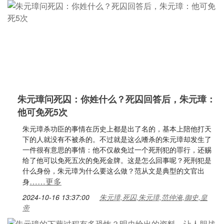
朱元璋问死囚：你姓什么？死囚回答后，朱元璋：
他可免死5次
朱元璋杀功臣的事情在历史上都是出了名的，基本上陪他打天
下的人就没有不被杀的。不过就是这么嗜杀的朱元璋却发生了
一件很有意思的事情：他不仅赦免过一个死刑犯的罪行，还赐
给了他可以免死五次的免死金牌。这是怎么回事呢？死刑犯是
什么身份，朱元璋为什么要这么做？范从文是典型的文官出
……更多
身
2024-10-16 13:37:00
朱元璋,死囚,朱元璋,范仲淹,御史,皇
帝