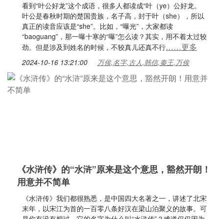
看到“叶公好龙”这个成语，很多人都读成“叶（ye）公好龙。
叶公是春秋时期的楚国贵族，名子高，封于叶（she），所以
真正的读音应该是“she”。比如，“曝光”，大家都读
“baoguang”，那一曝十寒的“曝”怎么读？其实，用不着太过较
……更多
劲。但是涉及到姓名的时候，不较真儿还真不行
2024-10-16 13:21:00
万俟,名字,古人,韩信,秦王,万俟
《水浒传》的“水浒”原来是这个意思，豁然开朗！
用意并不简单
《水浒传》我们都很熟悉，是中国四大名著之一，讲述了北宋
末年，以宋江为首的一百零八条好汉在梁山泊聚义的故事。可
是你有没有想过，它的名字为什么叫“水浒传”？难道仅仅因为