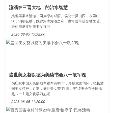
流淌在三晋大地上的治水智慧
姚暹渠渠水清澈，两岸绿树成荫。侯晓宁摄山西，表里山
河，沟壑纵横，既得河库灌溉之利，也常遭旱涝交替之苦。
身处华夏文明重要发祥地
2026-08-05 15:32:00
盛世美女荟以德为美读书会八一敬军魂
为庆祝中国人民解放军建军99周年，厚植家国情怀，弘扬爱
国主义精神，近期，盛世美女荟“以德为美”读书会在全国掀
起八一主题文化学习热潮
2026-08-05 11:20:00