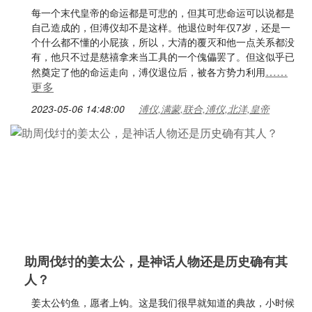
每一个末代皇帝的命运都是可悲的，但其可悲命运可以说都是
自己造成的，但溥仪却不是这样。他退位时年仅7岁，还是一
个什么都不懂的小屁孩，所以，大清的覆灭和他一点关系都没
有，他只不过是慈禧拿来当工具的一个傀儡罢了。但这似乎已
……
然奠定了他的命运走向，溥仪退位后，被各方势力利用
更多
2023-05-06 14:48:00
溥仪,满蒙,联合,溥仪,北洋,皇帝
助周伐纣的姜太公，是神话人物还是历史确有其
人？
姜太公钓鱼，愿者上钩。这是我们很早就知道的典故，小时候