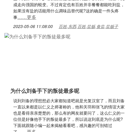
成走向强国的蜕变。不过肯定也有百姓并非餐餐都能吃到盐，
如果没有盐的话能用什么调味品替代呢?这的确是一件头疼
……更多
事
2023-05-06 11:08:00
百姓,东西,百姓,盐贩,食盐,盐贩子
为什么刘备手下的叛徒最多呢
说到刘备的理想想必大家都知道吧就是光复汉室了，而且刘备
一直以来都是以仁义之师著称的，他和关羽和张飞的情谊大家
也是看得亲亲楚楚的，那么有的网友就要问了，这么仁义的一
位但是好像他手下的叛徒最多了，所以说这到底是为什么呢?
下面就跟随小编一起来揭秘看看吧，感兴趣的可别错过
……更多
了