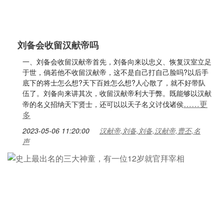
刘备会收留汉献帝吗
一、刘备会收留汉献帝首先，刘备向来以忠义、恢复汉室立足
于世，倘若他不收留汉献帝，这不是自己打自己脸吗?以后手
底下的将士怎么想?天下百姓怎么想?人心散了，就不好带队
伍了。刘备向来讲其次，收留汉献帝利大于弊。既能够以汉献
……更
帝的名义招纳天下贤士，还可以以天子名义讨伐诸侯
多
2023-05-06 11:20:00
汉献帝,刘备,刘备,汉献帝,曹丕,名
声