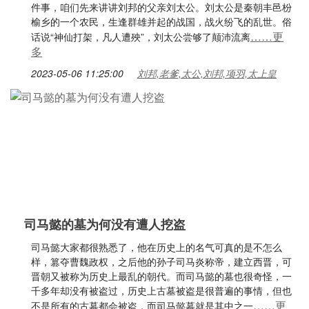
件事，咱们先来讲讲刘邦的父亲刘太公。刘太公是秦朝丰邑枌
榆乡的一个农民，生逢群雄并起的战国，战火纷飞的乱世。俗
……更
话说“神仙打架，凡人遭殃”，刘太公尝够了颠沛流离
多
2023-05-06 11:25:00
刘邦,老爹,太公,刘邦,项羽,太上皇
司马懿的墓为何没有遭人挖盗
司马懿大家都很熟悉了，他在历史上的名气可真的是不怎么
样，篡夺曹魏政权，之后他的孙子司马炎称帝，建立西晋，可
晋朝又被称为历史上最乱的朝代。而司马懿的墓也很奇怪，一
千多年却没有被盗过，历史上古墓被盗是很普遍的事情，但也
……更
不是所有的古墓都会被盗，而司马懿墓就是其中之一