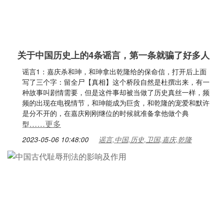
关于中国历史上的4条谣言，第一条就骗了好多人
谣言1：嘉庆杀和珅，和珅拿出乾隆给的保命信，打开后上面
写了三个字：留全尸【真相】这个桥段自然是杜撰出来，有一
种故事叫剧情需要，但是这件事却被当做了历史真丝一样，频
频的出现在电视情节，和珅能成为巨贪，和乾隆的宠爱和默许
是分不开的，在嘉庆刚刚继位的时候就准备拿他做个典
……更多
型
2023-05-06 10:48:00
谣言,中国,历史,卫国,嘉庆,乾隆