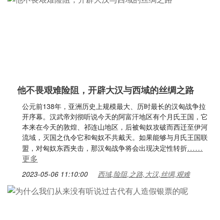
他不畏艰难险阻，开辟大汉与西域的丝绸之路
公元前138年，亚洲历史上规模最大、历时最长的汉匈战争拉
开序幕。汉武帝刘彻听说今天的阿富汗地区有个月氏王国，它
本来在今天的敦煌、祁连山地区，后被匈奴攻破而西迁至伊河
流域，灭国之仇令它和匈奴不共戴天。如果能够与月氏王国联
……
盟，对匈奴东西夹击，那汉匈战争将会出现决定性转折
更多
2023-05-06 11:10:00
西域,险阻,之路,大汉,丝绸,艰难