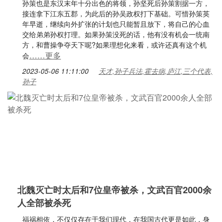
孙策也是东汉末年十分出色的将领，孙坚死后孙策割据一方，
接连拿下江东五郡，为此后的孙吴政权打下基础。可惜孙策英
年早逝，继续向外扩张的计划也只能暂且放下，将自己的心血
交给弟弟孙权打理。如果孙策没死的话，他有没有机会一统南
方，和曹操争夺天下呢?如果理想化来看，或许还真有这个机
……更多
会
2023-05-06 11:11:00
天才,孙子兵法,霍去病,庐江,三个代表,
孙子
北魏灭亡时太后和7位皇帝被杀，文武百官2000余
人全部被杀死
福祸相依，不仅仅存在于我们现代，在我国古代更是如此，身