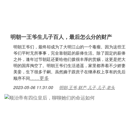
明朝一王爷生儿子百人，最后怎么分的财产
明朝王爷们，最终却成为了大明江山的一个毒瘤。因为这些王
爷们平时无所事事，完全靠朝廷的薪俸生活。除了固定的薪俸
之外，逢年过节朝廷还要给他们拨很丰厚的赏赐，这更是把大
明的国库掏空了。明朝王爷们生活逍遥，家里都养着不少娇妻
美妾，生下很多子嗣。虽然嫡子跟庶子在继承权上享有的先后
……更多
顺序不同
2023-05-06 11:31:00
明朝,王爷,财产,儿子,儿子,老头