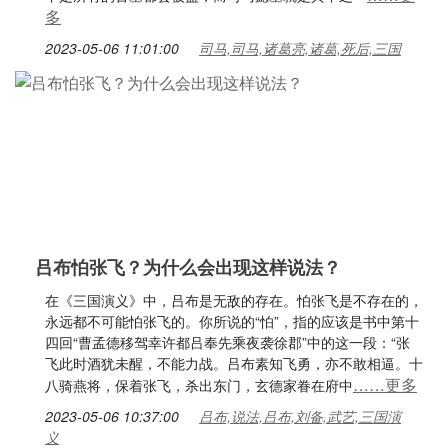
多
2023-05-06 11:01:00
司马,司马,诸葛亮,诸葛,死后,三国
吕布怕张飞？为什么会出现这样说法？
在《三国演义》中，吕布是无敌的存在。怕张飞是不存在的，
永远都不可能怕张飞的。你所说的“怕”，指的应该是书中第十
四回“曹孟德移驾幸许都吕奉先乘夜袭徐郡”中的这一段：“张
飞此时酒犹未醒，不能力战。吕布素知飞勇，亦不敢相逼。十
……更多
八骑燕将，保着张飞，杀出东门，玄德家眷在府中
2023-05-06 10:37:00
吕布,说法,吕布,刘备,武艺,三国演
义