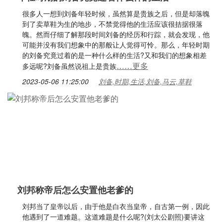
很多人一想到刘备年轻时候，虽然算是贵族之后，但是却落魄
到了卖草鞋为生的地步，不禁觉得他的生活应该很拮据很落
魄。然而仔细了解那段时间刘备的经历和行踪，就会发现，他
可能并没有我们想象中的那般让人觉得可怜。那么，年轻时期
的刘备究竟过着的是一种什么样的生活?又和我们的想象相差
……更多
多远呢?刘备虽然说祖上是贵族
2023-05-06 11:25:00
刘备,时期,生活,刘备,马云,草鞋
刘邦称帝后怎么安置他老爹的
刘邦当了皇帝以后，由于他是白衣当皇帝，自古第一例，因此
他遇到了一道难题。这道难题是什么呢?(刘太公剧照)要讲这