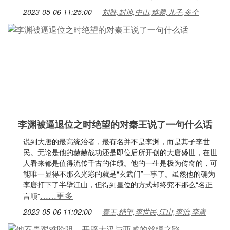
2023-05-06 11:25:00
刘胜,封地,中山,难题,儿子,多个
李渊被逼退位之时绝望的对秦王说了一句什么话
说到大唐的最高统治者，最有名并不是李渊，而是其子李世
民。无论是他的赫赫战功还是即位后所开创的大唐盛世，在世
人看来都是值得流传千古的佳绩。他的一生是极为传奇的，可
能唯一显得不那么光彩的就是“玄武门”一事了。虽然他的确为
李唐打下了半壁江山，但得到皇位的方式却终究不那么“名正
……更多
言顺”
2023-05-06 11:02:00
秦王,绝望,李世民,江山,李治,李唐