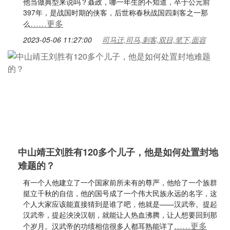
他当做典型来说吗？聂政，哪一年生的不知道，卒于公元前
397年，是战国时期的侠客，后世称春秋战国四刺客之一那
……更多
么
2023-05-06 11:27:00
司马迁,司马,刺客,双目,笔下,面容
中山靖王刘胜有120多个儿子，他是如何处置封地
难题的？
有一个人他建立了一个国家前所未有的尊严，他给了一个族群
挺立千秋的自信，他的国号成了一个伟大民族永远的名字，这
个人大家应该能直接猜到是谁了吧，他就是——汉武帝。提起
汉武帝，提起泱泱汉朝，就能让人热血沸腾，让人想要回到那
……更多
个岁月。汉武帝的功绩相信很多人都耳熟能详了