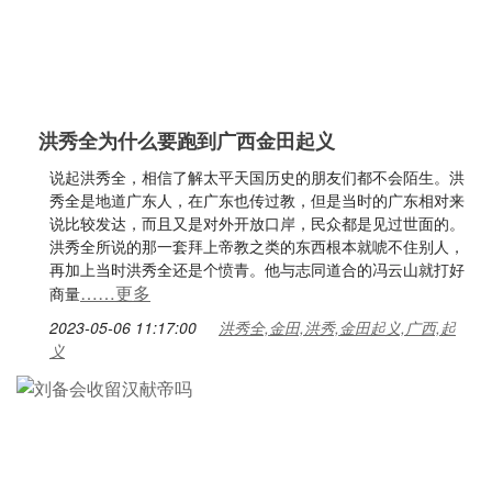
洪秀全为什么要跑到广西金田起义
说起洪秀全，相信了解太平天国历史的朋友们都不会陌生。洪
秀全是地道广东人，在广东也传过教，但是当时的广东相对来
说比较发达，而且又是对外开放口岸，民众都是见过世面的。
洪秀全所说的那一套拜上帝教之类的东西根本就唬不住别人，
再加上当时洪秀全还是个愤青。他与志同道合的冯云山就打好
……更多
商量
2023-05-06 11:17:00
洪秀全,金田,洪秀,金田起义,广西,起
义