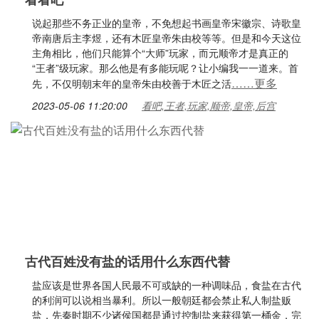
说起那些不务正业的皇帝，不免想起书画皇帝宋徽宗、诗歌皇
帝南唐后主李煜，还有木匠皇帝朱由校等等。但是和今天这位
主角相比，他们只能算个“大师”玩家，而元顺帝才是真正的
“王者”级玩家。那么他是有多能玩呢？让小编我一一道来。首
……更多
先，不仅明朝末年的皇帝朱由校善于木匠之活
2023-05-06 11:20:00
看吧,王者,玩家,顺帝,皇帝,后宫
古代百姓没有盐的话用什么东西代替
盐应该是世界各国人民最不可或缺的一种调味品，食盐在古代
的利润可以说相当暴利。所以一般朝廷都会禁止私人制盐贩
盐，先秦时期不少诸侯国都是通过控制盐来获得第一桶金，完