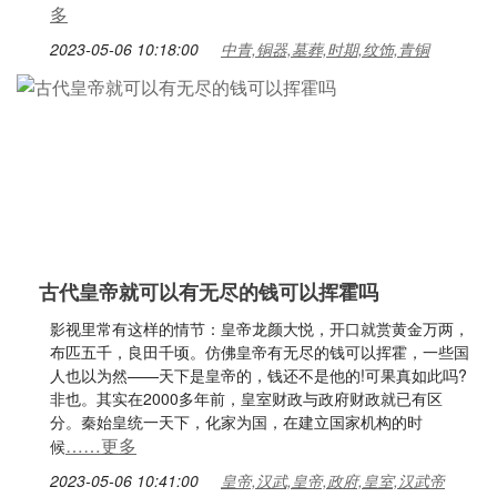
多
2023-05-06 10:18:00
中青,铜器,墓葬,时期,纹饰,青铜
古代皇帝就可以有无尽的钱可以挥霍吗
影视里常有这样的情节：皇帝龙颜大悦，开口就赏黄金万两，
布匹五千，良田千顷。仿佛皇帝有无尽的钱可以挥霍，一些国
人也以为然——天下是皇帝的，钱还不是他的!可果真如此吗?
非也。其实在2000多年前，皇室财政与政府财政就已有区
分。秦始皇统一天下，化家为国，在建立国家机构的时
……更多
候
2023-05-06 10:41:00
皇帝,汉武,皇帝,政府,皇室,汉武帝