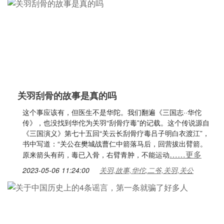
关羽刮骨的故事是真的吗
这个事应该有，但医生不是华陀。我们翻遍《三国志··华佗
传》，也没找到华佗为关羽“刮骨疗毒”的记载。这个传说源自
《三国演义》第七十五回“关云长刮骨疗毒吕子明白衣渡江”，
书中写道：“关公在樊城战曹仁中箭落马后，回营拔出臂箭。
……更多
原来箭头有药，毒已入骨，右臂青肿，不能运动
2023-05-06 11:24:00
关羽,故事,华佗,二爷,关羽,关公