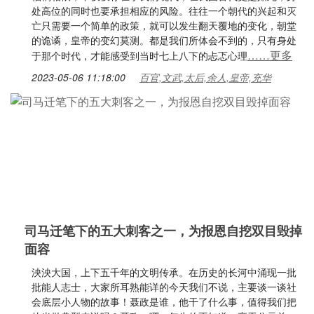
处高位的同时也要承担相应的风险。往往一个朝代的兴起和灭
亡只需要一个简单的政策，就可以发生翻天覆地的变化，朝堂
的诡谲，皇帝的变幻莫测。都是我们所体会不到的，只有身处
……更多
于那个时代，才能感受到当时七上八下的忐忑心理
2023-05-06 11:18:00
百官,文武,太后,余人,皇帝,充华
司马迁笔下的五大刺客之一，为报恩自挖双目毁掉
面容
泱泱大国，上下五千年的文明传承。在历史的长河中涌现一批
批能人志士，大家所耳熟能详的今天我们不说，主要谈一谈社
会底层小人物的故事！聂政是谁，他干了什么事，值得我们把