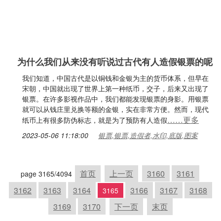
为什么我们从来没有听说过古代有人造假银票的呢
我们知道，中国古代是以铜钱和金银为主的货币体系，但早在
宋朝，中国就出现了世界上第一种纸币，交子，后来又出现了
银票。在许多影视作品中，我们都能发现银票的身影。用银票
就可以从钱庄里兑换等额的金银，实在非常方便。然而，现代
……更多
纸币上有很多防伪标志，就是为了预防有人造假
2023-05-06 11:18:00
银票,银票,造假者,水印,底版,图案
首页
上一页
3160
3161
page 3165/4094
3162
3163
3164
3166
3167
3168
3165
3169
3170
下一页
末页