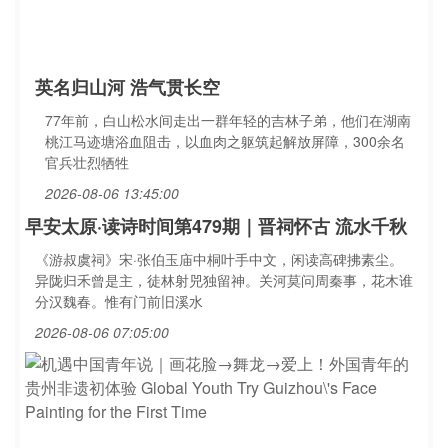
英名归山河 浩气贯长空
77年前，白山松水间走出一群年轻的吉林子弟，他们在湖南
桃江马迹塘浴血阻击，以血肉之躯筑起解放屏障，300余名
官兵壮烈牺牲
2026-08-06 13:45:00
早安太原·读诗时间第479期｜晋祠怀古 流水千秋
《游叔虞祠》宋·张伯玉庙中桐叶手中文，闲读高碑拂素尘。
异陇归禾曾是主，徒林射兕独留神。关河莫问周秦事，花木谁
分汉魏春。惟有门前旧溪水
2026-08-06 07:05:00