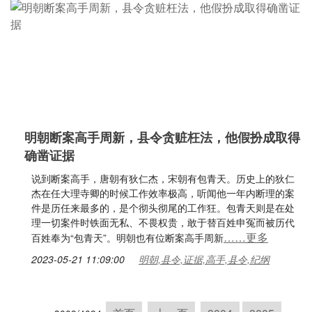
明朝断案高手周新，县令贪赃枉法，他假扮成取得
确凿证据
说到断案高手，唐朝有狄仁杰，宋朝有包青天。历史上的狄仁
杰在任大理寺卿的时候工作效率极高，听闻他一年内断理的案
件是历任来最多的，是个彻头彻尾的工作狂。包青天则是在处
理一切案件时铁面无私、不畏权贵，敢于替百姓申冤而被历代
……更多
百姓奉为“包青天”。明朝也有位断案高手周新
2023-05-21 11:09:00
明朝,县令,证据,高手,县令,纪纲