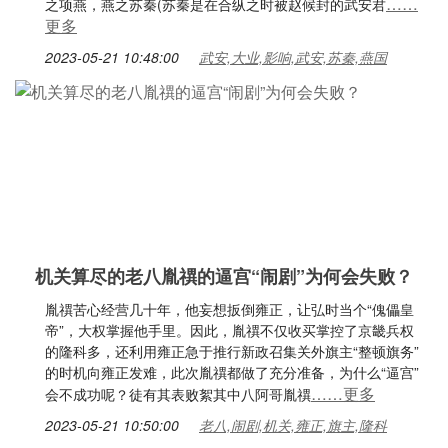
……
之项燕，燕之苏秦(苏秦是在合纵之时被赵候封的武安君
更多
2023-05-21 10:48:00
武安,大业,影响,武安,苏秦,燕国
机关算尽的老八胤禩的逼宫“闹剧”为何会失败？
胤禩苦心经营几十年，他妄想扳倒雍正，让弘时当个“傀儡皇
帝”，大权掌握他手里。因此，胤禩不仅收买掌控了京畿兵权
的隆科多，还利用雍正急于推行新政召集关外旗主“整顿旗务”
的时机向雍正发难，此次胤禩都做了充分准备，为什么“逼宫”
……更多
会不成功呢？徒有其表败絮其中八阿哥胤禩
2023-05-21 10:50:00
老八,闹剧,机关,雍正,旗主,隆科