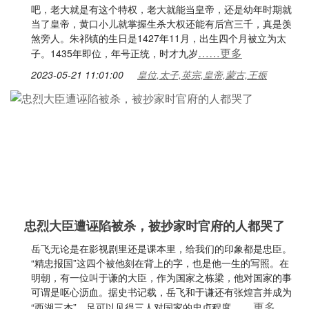
吧，老大就是有这个特权，老大就能当皇帝，还是幼年时期就
当了皇帝，黄口小儿就掌握生杀大权还能有后宫三千，真是羡
煞旁人。朱祁镇的生日是1427年11月，出生四个月被立为太
……更多
子。1435年即位，年号正统，时才九岁
2023-05-21 11:01:00
皇位,太子,英宗,皇帝,蒙古,王振
忠烈大臣遭诬陷被杀，被抄家时官府的人都哭了
岳飞无论是在影视剧里还是课本里，给我们的印象都是忠臣。
“精忠报国”这四个被他刻在背上的字，也是他一生的写照。在
明朝，有一位叫于谦的大臣，作为国家之栋梁，他对国家的事
可谓是呕心沥血。据史书记载，岳飞和于谦还有张煌言并成为
……更多
“西湖三杰”。足可以见得三人对国家的忠贞程度