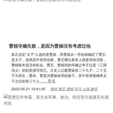
曹植夺嫡失败，是因为曹操没有考虑过他
真正决定“太子”人选的是曹操，而曹操从一开始就确定了曹丕
是太子，虽然其中有所动摇，曹丕继位基本上就是有惊无险，
曹植根本是没有机会。曹丕、曹植间的夺嫡之争不过是《三国
演义》的刻意描写而已。正史上记载曹操有二十九子。二十五
子为亲生，曹休、曹真为曹操收养的族子。其中有资格继承太
……更多
子之位的有三个人
2023-05-21 10:41:00
曹植,曹丕,曹植,司马,士族,建安