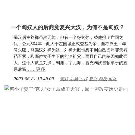
一个匈奴人的后裔竟复兴大汉，为何不是匈奴？
蜀汉后主刘禅虽然无能，但有一个好玄孙，替他报了亡国之
仇，公元304年，此人于左国城正式登基为帝，自称汉王，年
号永熙，尊蜀汉刘禅为祖，刘禅大概也想不到自己当年哪天裤
裆不紧，和哪位女子生下的刘渊祖父，而且自己的基因如此强
大。这个人就是刘渊，刘渊，字元海，冒充匈奴冒顿单于的直
……更多
系后裔
2023-05-21 10:45:00
匈奴,后裔,大汉,复兴,匈奴,司马