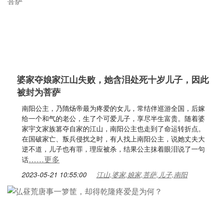
婆家夺娘家江山失败，她含泪处死十岁儿子，因此
被封为菩萨
南阳公主，乃隋炀帝最为疼爱的女儿，常结伴巡游全国，后嫁
给一个和气的老公，生了个可爱儿子，享尽半生富贵。随着婆
家宇文家族篡夺自家的江山，南阳公主也走到了命运转折点。
在国破家亡、叛兵侵扰之时，有人找上南阳公主，说她丈夫大
逆不道，儿子也有罪，理应被杀，结果公主抹着眼泪说了一句
……更多
话
2023-05-21 10:55:00
江山,婆家,娘家,菩萨,儿子,南阳