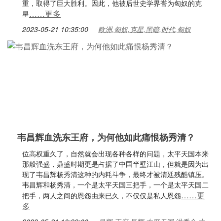
重，取得了巨大胜利。因此，他被后世史学界誉为匈奴的克
……更多
星
2023-05-21 10:35:00
欧洲,匈奴,克星,黑暗,时代,匈奴
韦昌辉血洗东王府，为何他如此痛恨杨秀清？
位高权重久了，自然就会出现各种各样的问题，太平天国本来
那般强盛，鼎盛时期更是占据了中国半壁江山，但就是因为出
现了韦昌辉杨秀清这种的内耗斗争，最终才被清廷残酷镇压。
韦昌辉和杨秀清，一个是太平天国三把手，一个是太平天国二
……更
把手，两人之间的恩怨由来已久，不仅仅是私人恩怨
多