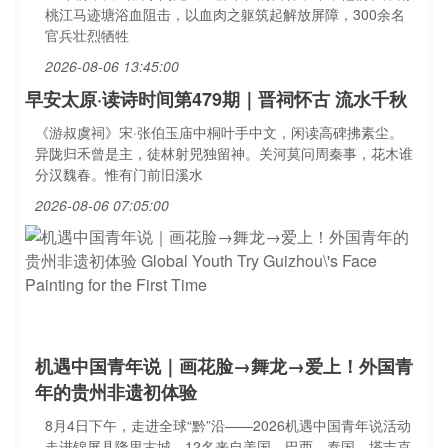
桃江马迹塘浴血阻击，以血肉之躯筑起解放屏障，300余名
官兵壮烈牺牲
2026-08-06 13:45:00
早安太原·读诗时间第479期｜晋祠怀古 流水千秋
《游叔虞祠》宋·张伯玉庙中桐叶手中文，闲读高碑拂素尘。
异陇归禾曾是主，徒林射兕独留神。关河莫问周秦事，花木谁
分汉魏春。惟有门前旧溪水
2026-08-06 07:05:00
机遇中国青年说｜画花脸→舞龙→爱上！外国青
年的贵州非遗初体验
8月4日下午，走进全球“黔”沿——2026机遇中国青年说活动
走进锦屏县隆里古城。12名来自美国、巴西、泰国、塔吉克