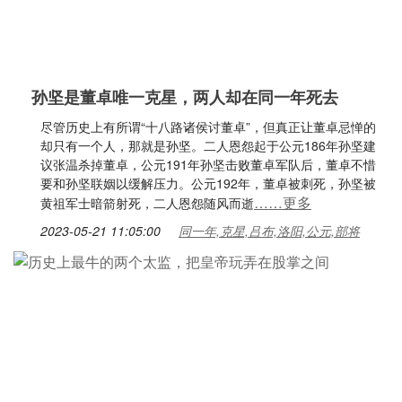
孙坚是董卓唯一克星，两人却在同一年死去
尽管历史上有所谓“十八路诸侯讨董卓”，但真正让董卓忌惮的
却只有一个人，那就是孙坚。二人恩怨起于公元186年孙坚建
议张温杀掉董卓，公元191年孙坚击败董卓军队后，董卓不惜
要和孙坚联姻以缓解压力。公元192年，董卓被刺死，孙坚被
……更多
黄祖军士暗箭射死，二人恩怨随风而逝
2023-05-21 11:05:00
同一年,克星,吕布,洛阳,公元,部将