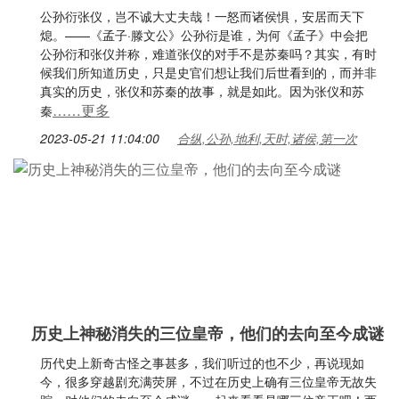
公孙衍张仪，岂不诚大丈夫哉！一怒而诸侯惧，安居而天下
熄。——《孟子·滕文公》公孙衍是谁，为何《孟子》中会把
公孙衍和张仪并称，难道张仪的对手不是苏秦吗？其实，有时
候我们所知道历史，只是史官们想让我们后世看到的，而并非
真实的历史，张仪和苏秦的故事，就是如此。因为张仪和苏
……更多
秦
2023-05-21 11:04:00
合纵,公孙,地利,天时,诸侯,第一次
历史上神秘消失的三位皇帝，他们的去向至今成谜
历代史上新奇古怪之事甚多，我们听过的也不少，再说现如
今，很多穿越剧充满荧屏，不过在历史上确有三位皇帝无故失