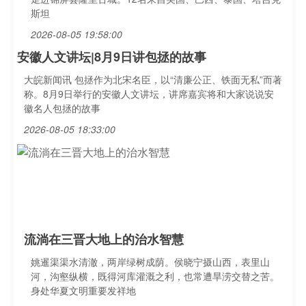
斯坦
2026-08-05 19:58:00
安徽人文讲坛|8月9日讲包拯的故事
大皖新闻讯 包拯作为北宋名臣，以“清廉公正、铁面无私”而著
称。8月9日举行的安徽人文讲坛，讲席嘉宾将和大家说说安
徽名人包拯的故事
2026-08-05 18:33:00
流淌在三晋大地上的治水智慧
姚暹渠渠水清澈，两岸绿树成荫。侯晓宁摄山西，表里山
河，沟壑纵横，既得河库灌溉之利，也常遭旱涝交替之苦。
身处华夏文明重要发祥地