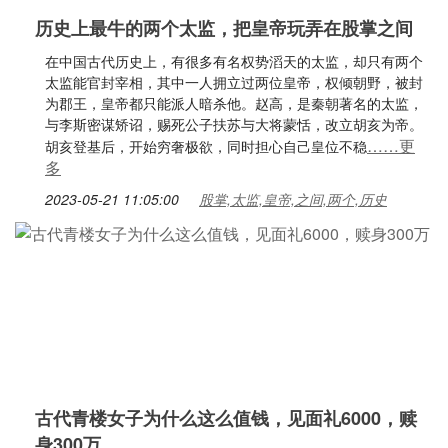
历史上最牛的两个太监，把皇帝玩弄在股掌之间
在中国古代历史上，有很多有名权势滔天的太监，却只有两个
太监能官封宰相，其中一人拥立过两位皇帝，权倾朝野，被封
为郡王，皇帝都只能派人暗杀他。赵高，是秦朝著名的太监，
与李斯密谋矫诏，赐死公子扶苏与大将蒙恬，改立胡亥为帝。
……更
胡亥登基后，开始穷奢极欲，同时担心自己皇位不稳
多
2023-05-21 11:05:00
股掌,太监,皇帝,之间,两个,历史
古代青楼女子为什么这么值钱，见面礼6000，赎
身300万