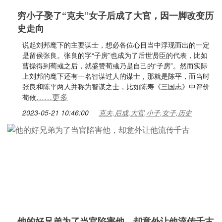
穷小子娶了“克夫”女子后成了大官，因一脚改变历
史走向
说起刘邦麾下的主要谋士，想必各位心目当中浮现而出的一定
是留侯张良。张良的字“子房”也成为了后世贤臣的代表，比如
曹操得到荀彧之后，就盛赞荀彧乃是自己的“子房”。然而实际
上刘邦的麾下还有一名智谋过人的谋士，那就是陈平，而当时
张良和陈平两人并称为智谋之士，比如陈寿《三国志》中评价
……更多
荀攸
2023-05-21 10:46:00
克夫,后成,大官,小子,女子,历史
他的好兄弟为了当官陷害他，却意外让他流传千古