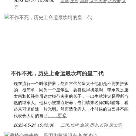
2023-05-21 10:39:00
昌辉,王府,昌辉,太平天国,洪秀全,太
平
不作不死，历史上命运最坎坷的皇二代
现在流行一个叫做拼爹，然而古代的皇太子他们是不需要拼爹
的，很简单，同为一个皇帝生，要拼也得拼娘啊，李承乾是唐
太宗和长孙皇后这对模范夫妻的长子，一出生就注定是理所当
然的继承人。他从小被重点培养，专门请来名师加以辅导，看
起来可谓前途一片光明。然而造化弄人，小时候的自己并不能
……更多
代表长大后的自己
2023-05-21 10:43:00
二代,坎坷,命运,历史,长孙,唐太宗