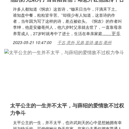
许多人都知道《悯农》这首诗，“锄禾日当午，汗滴禾下土。
谁知盘中餐，粒粒皆辛苦。”却很少有人知道，这首诗的作
者，当年因为写了这样的诗，差点被砍头。《悯农》的作者叫
李绅，他是安徽亳州人，他六岁时父亲就去世了，一直靠母亲
……更多
养育成人，27岁时就考中了进士，生活在单亲家庭
2023-05-21 10:47:00
千古,意外,兄弟,首诗,逢吉,亳州
太平公主的一生并不太平，与薛绍的爱情敌不过权
力争斗
太平公主的一生，并不太平，也许武则天的心中是想她拥有幸
福与快乐的，可偏偏她出身于皇家，皇家公主看似拥有普通人