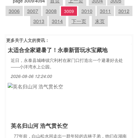
首页
上一页
3004
3005
page 3009/4094
3006
3007
3008
3010
3011
3012
3009
3013
3014
下一页
末页
更多关于
人文
的资讯：
太适合全家避暑了！永泰新晋玩水宝藏地
近日，永泰县城峰镇穴利村在家门口打造出一个避暑好去处
——小洋湾水上公园。
2026-08-06 12:24:00
英名归山河 浩气贯长空
77年前，白山松水间走出一群年轻的吉林子弟，他们在湖南