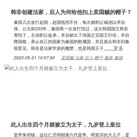
韩非创建法家，后人为何给他扣上卖国贼的帽子？
秦国几次攻打赵国，赵国抵挡不住，每次都割让城池以求自
保。公元前233年，秦国再一次攻打找过，这次韩国国王韩安
害怕了，主动割让徒弟，并且献出了传国之宝国王印信，并自
降国格，承认自己的国家为秦国的附属国，并且派出韩非到秦
……更多
国晋见。韩非是法家学派的翘楚，也是韩国王子
2023-05-21 10:57:00
卖国贼,法家,后人,帽子,嬴政,秦国
此人出生四个月就被立为太子，九岁登上皇位
皇帝朱祁镇，这位仁兄明朝第六代皇帝。明宣宗的大儿子，是