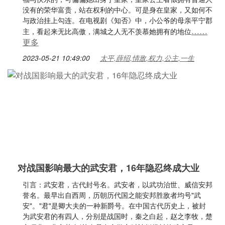
没有的荣华富贵，站在权利的中心。可是身在皇家，又如何不
与政治挂上勾连。在电视剧《知否》中，小公爷的母亲平宁郡
……
主，看起来无比高傲，满城之人无不羡慕她拥有的地位
更多
2023-05-21 10:49:00
太平,薛绍,情敌,权力,公主,一生
对战国影响最大的武安君，16年隐忍终成大业
引言：武安君，古代封号名。武安者，以武功治世、威信安邦
誉名。最早出自西周，历朝历代国之能安邦胜敌者均号"武
安"。"君"是卿大夫的一种新爵号。在中国古代历史上，被封
为武安君的有四人，分别是战国时，秦之白起，赵之李牧，楚