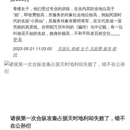
青楼女子，他们受过专业的训练，在业内其职业地位高于
“娼”，即收费较高，所服务的对象社会地位较高，例如民国时
代的名妓“小凤仙”，其服务对象有蔡锷将军，在古代形成一道
亮丽的风景线。在明朝万历年间的《骗经》当中记载，有一位
……
叫做花不如的名妓，她身价颇高，不和平民老百姓交往
更多
2023-05-21 11:03:00
见面礼,青楼,女子,见面费,秦淮,蔡
锷
诸侯第一次合纵攻秦占据天时地利却失败了，错不
在公孙衍