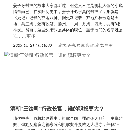
姜子牙封神的故事大家都听过，但这只不过是明朝人编的小说
情节而已。在实际历史中，姜子牙似乎真的封神了，那就是
《史记》记载的齐地八神。据史料记载，齐地八神分别是天、
地、兵三周，还有饮酒、扬州、一周、月周、四周，共有8名
神灵。然而，这些头衔只是具体的职位，至于他们的名字姓是
……更多
谁
2023-05-21 10:16:00
蚩尤,史书,炎帝,轩辕,蚩尤,皇帝
清朝“三法司”行政长官，谁的职权更大？
清代中央行政机构设置中，执掌全国刑罚政令之刑部、主掌监
察、弹劾及建议之都察院和执掌案件复核之大理寺，并称“三