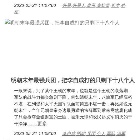
2023-05-21 11:07:00
外星,外星人,皇帝,秦始皇,长生,外
星
明朝末年最强兵团，把李自成打的只剩下十八个人
一般来说，到了某个王朝的末年，也就是这个王朝的衰落期，
军队的战斗力都会急剧下降，例如清朝末年，八旗军已经腐朽
不堪，在列强和太平天国军队面前简直不堪一击，再比如说元
朝末年，当年元朝皇帝身边最勇猛的怯薛军到后来竟然腐化成
了只会抢夺金银财宝的土匪，被朱元璋和农民起义军消灭的干
……更多
干净净
2023-05-21 11:08:00
李自成,明朝,兵团,个人,军队,清军