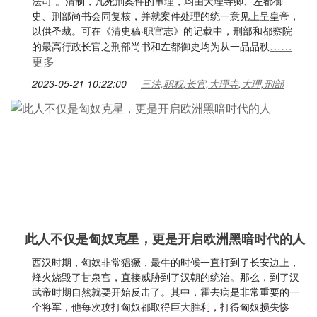
法司”。清制，凡死刑案件的审理，均由大理寺卿、左都御
史、刑部尚书会同复核，并就案件处理的统一意见上呈皇帝，
以供圣裁。可在《清史稿·职官志》的记载中，刑部和都察院
……
的最高行政长官之刑部尚书和左都御史均为从一品品秩
更多
2023-05-21 10:22:00
三法,职权,长官,大理寺,大理,刑部
此人不仅是匈奴克星，更是开启欧洲黑暗时代的人
西汉时期，匈奴非常猖獗，最牛的时候一直打到了长安边上，
烽火烧毁了甘泉宫，直接威胁到了汉朝的统治。那么，到了汉
武帝时期自然就要开始反击了。其中，霍去病是非常重要的一
个将军，他每次攻打匈奴都取得巨大胜利，打得匈奴损失惨