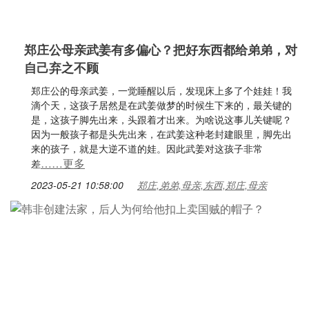
郑庄公母亲武姜有多偏心？把好东西都给弟弟，对
自己弃之不顾
郑庄公的母亲武姜，一觉睡醒以后，发现床上多了个娃娃！我
滴个天，这孩子居然是在武姜做梦的时候生下来的，最关键的
是，这孩子脚先出来，头跟着才出来。为啥说这事儿关键呢？
因为一般孩子都是头先出来，在武姜这种老封建眼里，脚先出
来的孩子，就是大逆不道的娃。因此武姜对这孩子非常
……更多
差
2023-05-21 10:58:00
郑庄,弟弟,母亲,东西,郑庄,母亲