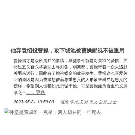
他弃袁绍投曹操，攻下城池被曹操鄙视不被重用
曹操惜才是众所周知的事情，典型事件就是对关羽的爱惜。关
羽过五关斩六将要回去寻刘备，刚离都，曹操带着一众人追赶
关羽来送行，因此有了挑袍赠金的故事发生。曹操这么喜爱关
羽的原因是因为曹操想借着尊重忠义的人形象来树立起忠义的
榜样，希望别人也都如此忠诚于他。可见曹操颇为看重忠义廉
……更多
孝之士
2023-05-21 10:59:00
城池,朱灵,关羽,忠义,公孙,之士