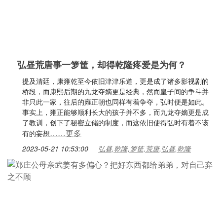
弘昼荒唐事一箩筐，却得乾隆疼爱是为何？
提及清廷，康雍乾至今依旧津津乐道，更是成了诸多影视剧的
桥段，而康熙后期的九龙夺嫡更是经典，然而皇子间的争斗并
非只此一家，往后的雍正朝也同样有着争夺，弘时便是如此。
事实上，雍正能够顺利长大的孩子并不多，而九龙夺嫡更是成
了教训，创下了秘密立储的制度，而这依旧使得弘时有着不该
……更多
有的妄想
2023-05-21 10:53:00
弘昼,乾隆,箩筐,荒唐,弘昼,乾隆