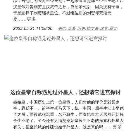
踪，对他们的去向至今成谜，一起来看看是哪三位帝王吧！西
汉皇帝刘贺刘贺是汉武帝之孙，汉昭帝死后，因为没有子嗣，
于是选择了刘贺继承皇位。不过继位后的刘贺却荒淫无
……更多
度
2023-05-21 11:06:00
去向,皇帝,历史,建文帝,建文,霍光
这位皇帝自称遇见过外星人，还想请它进宫探讨
秦始皇，中国历史上第一位皇帝，人们对他的评价是毁誉参
半，褒贬不一。前半生戎马天下，统一中国，后半生江山坐稳
了之后，徭役赋税沉重，名不聊生，而秦始皇本人居然开始搞
长生不老了。至今还有人猜测秦始皇长生不老的探索和外星人
……更多
有关，甚至长城的修建也始于外星人。这是真的吗