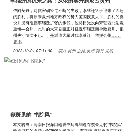
李继迁的抗宋之路：从依附契丹到攻占灵州
依附契丹，对抗宋朝经过不断的失败，李继迁终于迎来了久违
的胜利，将原来夏州地方政权的势力范围恢复大半。胜利的喜
悦并没有阻挡李继迁扩张的步伐，他将目光投向宋朝西北边境
重镇—会州。此时的大宋君臣正对轻视李继迁而导致夏州、银
……
州失守懊恼不已。于是派遣大军讨伐李继迁，救援会州
更多
2023-10-21 07:31:00
契丹,灵州,之路,灵州,契丹,党项
窥斑见豹“书院风”
本文转自：海南日报海口翰香书院碑刻遗存窥斑见豹“书院风”
翰香书院的匾额为探花张岳崧所题。 李幸璜 摄翰香书院主体