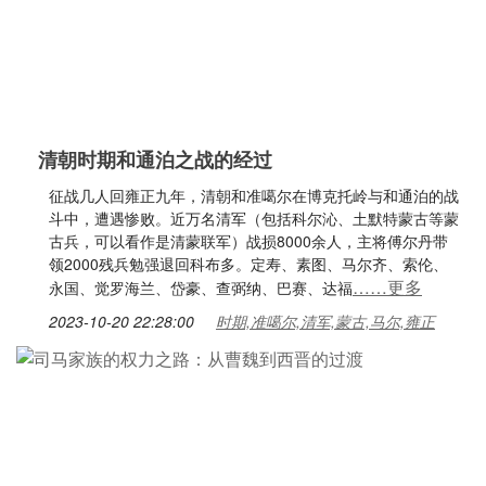
清朝时期和通泊之战的经过
征战几人回雍正九年，清朝和准噶尔在博克托岭与和通泊的战
斗中，遭遇惨败。近万名清军（包括科尔沁、土默特蒙古等蒙
古兵，可以看作是清蒙联军）战损8000余人，主将傅尔丹带
领2000残兵勉强退回科布多。定寿、素图、马尔齐、索伦、
……更多
永国、觉罗海兰、岱豪、查弼纳、巴赛、达福
2023-10-20 22:28:00
时期,准噶尔,清军,蒙古,马尔,雍正