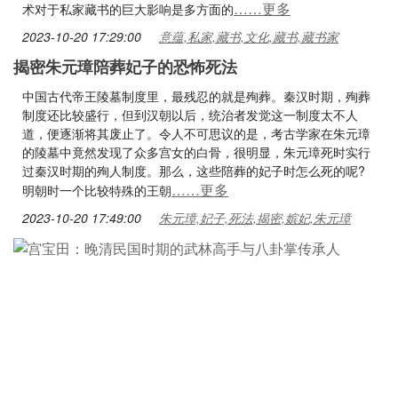
……更多
术对于私家藏书的巨大影响是多方面的
2023-10-20 17:29:00
意蕴,私家,藏书,文化,藏书,藏书家
揭密朱元璋陪葬妃子的恐怖死法
中国古代帝王陵墓制度里，最残忍的就是殉葬。秦汉时期，殉葬
制度还比较盛行，但到汉朝以后，统治者发觉这一制度太不人
道，便逐渐将其废止了。令人不可思议的是，考古学家在朱元璋
的陵墓中竟然发现了众多宫女的白骨，很明显，朱元璋死时实行
过秦汉时期的殉人制度。那么，这些陪葬的妃子时怎么死的呢?
……更多
明朝时一个比较特殊的王朝
2023-10-20 17:49:00
朱元璋,妃子,死法,揭密,嫔妃,朱元璋