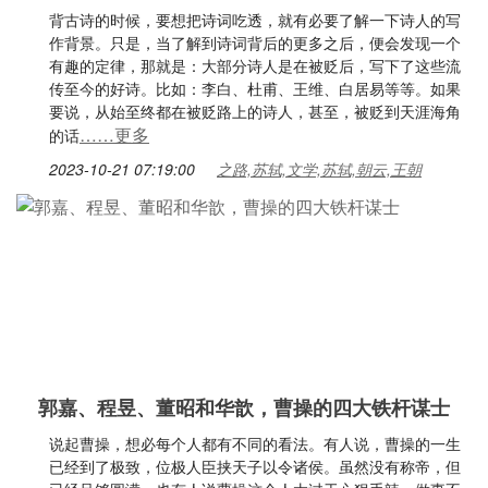
背古诗的时候，要想把诗词吃透，就有必要了解一下诗人的写
作背景。只是，当了解到诗词背后的更多之后，便会发现一个
有趣的定律，那就是：大部分诗人是在被贬后，写下了这些流
传至今的好诗。比如：李白、杜甫、王维、白居易等等。如果
要说，从始至终都在被贬路上的诗人，甚至，被贬到天涯海角
……更多
的话
2023-10-21 07:19:00
之路,苏轼,文学,苏轼,朝云,王朝
郭嘉、程昱、董昭和华歆，曹操的四大铁杆谋士
说起曹操，想必每个人都有不同的看法。有人说，曹操的一生
已经到了极致，位极人臣挟天子以令诸侯。虽然没有称帝，但