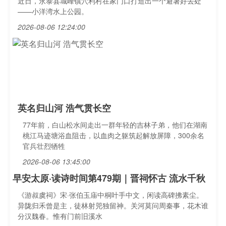
近日，永泰县城峰镇穴利村在家门口打造出一个避暑好去处
——小洋湾水上公园。
2026-08-06 12:24:00
英名归山河 浩气贯长空
77年前，白山松水间走出一群年轻的吉林子弟，他们在湖南
桃江马迹塘浴血阻击，以血肉之躯筑起解放屏障，300余名
官兵壮烈牺牲
2026-08-06 13:45:00
早安太原·读诗时间第479期｜晋祠怀古 流水千秋
《游叔虞祠》宋·张伯玉庙中桐叶手中文，闲读高碑拂素尘。
异陇归禾曾是主，徒林射兕独留神。关河莫问周秦事，花木谁
分汉魏春。惟有门前旧溪水