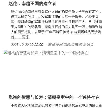
赵佗：南越王国的建立者
应运而起的南越王有关赵佗入越的确切年份，学界未有定论，
但可以确定的是，此次军事征服的过程十分艰辛。相较于灭
楚，秦对岭南的军事行动显得旷日持久且损耗巨大。从《淮南
子人间训》的记载看，秦南征百越的兵力是五十万，却遭到越
人的顽强抵抗，以至于“三年不解甲驰弩”在将领屠雎战死沙场
……更多
后
2023-10-20 22:22:00
南越,王国,南越,蛮夷,熊渠,陆贾
胤祹的智慧与长寿：清朝皇室中的一个独特存在
不知道大家听说过定妃的名字吗？她是清代后妃中活的最长命