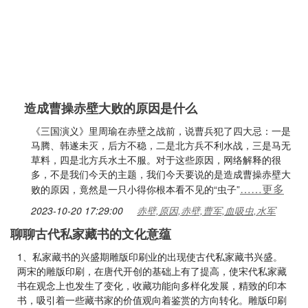
造成曹操赤壁大败的原因是什么
《三国演义》里周瑜在赤壁之战前，说曹兵犯了四大忌：一是
马腾、韩遂未灭，后方不稳，二是北方兵不利水战，三是马无
草料，四是北方兵水土不服。对于这些原因，网络解释的很
多，不是我们今天的主题，我们今天要说的是造成曹操赤壁大
……更多
败的原因，竟然是一只小得你根本看不见的“虫子”
2023-10-20 17:29:00
赤壁,原因,赤壁,曹军,血吸虫,水军
聊聊古代私家藏书的文化意蕴
1、私家藏书的兴盛期雕版印刷业的出现使古代私家藏书兴盛。
两宋的雕版印刷，在唐代开创的基础上有了提高，使宋代私家藏
书在观念上也发生了变化，收藏功能向多样化发展，精致的印本
书，吸引着一些藏书家的价值观向着鉴赏的方向转化。雕版印刷