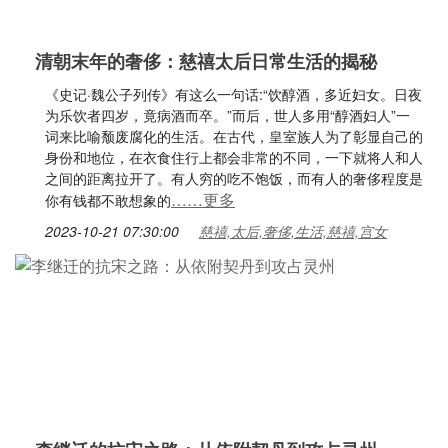
清朝末年的奢侈：慈禧太后日常生活的揭秘
《史记·魏公子列传》有这么一句话:“饮醇酒，多近妇女。日夜
为乐饮者四岁，竟病酒而卒。”而后，世人多用“醇酒妇人”一
词来比喻颓废腐化的生活。在古代，皇室族人为了彰显自己的
身份和地位，在衣食住行上都会非常的不同，一下就将人和人
之间的距离拉开了。有人穷的吃不饱饭，而有人的奢侈程度是
……更多
你有钱都不敢想象的
2023-10-21 07:30:00
慈禧,太后,奢侈,生活,慈禧,宫女