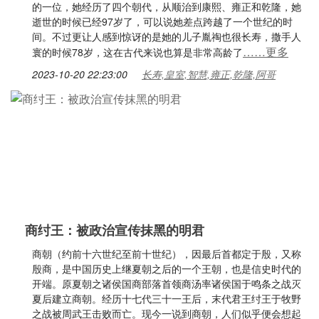
的一位，她经历了四个朝代，从顺治到康熙、雍正和乾隆，她
逝世的时候已经97岁了，可以说她差点跨越了一个世纪的时
间。不过更让人感到惊讶的是她的儿子胤祹也很长寿，撒手人
……更多
寰的时候78岁，这在古代来说也算是非常高龄了
2023-10-20 22:23:00
长寿,皇室,智慧,雍正,乾隆,阿哥
商纣王：被政治宣传抹黑的明君
商朝（约前十六世纪至前十世纪），因最后首都定于殷，又称
殷商，是中国历史上继夏朝之后的一个王朝，也是信史时代的
开端。原夏朝之诸侯国商部落首领商汤率诸侯国于鸣条之战灭
夏后建立商朝。经历十七代三十一王后，末代君王纣王于牧野
之战被周武王击败而亡。现今一说到商朝，人们似乎便会想起