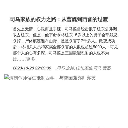
司马家族的权力之路：从曹魏到西晋的过渡
首先是无情，心狠而且手辣，司马懿曾经击败了辽东公孙渊，
攻占辽东。但是，他下命令将辽东15岁以上的男子全部残忍
杀掉，尸体痕迹遍布山野，足足杀害了7千多人。政变成功
后，将相关人员和家属全部杀害的人数也超过5000人，可见
那个人的心有多深。司马懿是三国最能忍耐的人也不为
……更多
过
2023-10-20 22:29:00
司马,之路,权力,家族,司马,曹丕