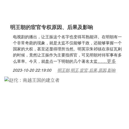
明王朝的宦官专权原因、后果及影响
电视剧的播出，让王振这个名字也变得耳熟能详。在明朝有一
个非常奇葩的现象，就是太监不仅能够干政，还能够掌握一个
国家的大权，甚至还显得理所当然。明英宗朱祁镇在亲征瓦剌
的时候，竟然让王振作为主要指挥官，可见明朝对待军事有多
……更多
么草率。今天，就盘点一下明朝的几个著名太监
2023-10-20 22:19:00
明王朝,明王,宦官,后果,原因,影响