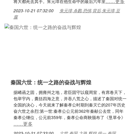
……更多
将大都死去其手。朱元璋在他生命中的最后六年里
2023-10-21 07:32:00
朱元璋,杀戮,恐惧,背后,朱元璋,豆
腐
秦国六世：统一之路的奋战与辉煌
据崤函之固，拥雍州之地，君臣固守以窥周室，有席卷天下，
包举宇内，囊括四海之意，并吞八荒之心，描述了秦国对统一
全国的决心，今天就来了解秦孝公时期到秦灭亡的207年历史
奋六世之余烈:第一世:秦孝公公元前362年秦献公去世，同年
秦孝公继位，公元前359年，秦孝公命商鞅颁布了《垦草令》
……更多
2023-10-21 07:33:00
六世,秦国,之路,辉煌,统一,秦国