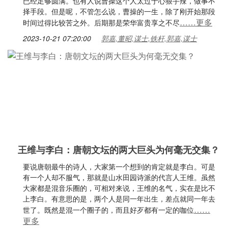
已经足够圆满。也有人说曹操这个人太过于心狠手辣，做事不
择手段。但是呢，不管怎么说，曹操的一生，除了刚开始那段
……更多
时间过得比较苦之外。后期那是荣华富贵享之不尽
2023-10-21 07:20:00
郭嘉,董昭,谋士,铁杆,郭嘉,谋士
王维与李白：唐朝文坛的两大巨头为何毫无交集？
要说唐朝最牛的诗人，大家第一个想到的肯定就是李白。可是
有一个人却不服气，那就是山水田园诗派的代言人王维。虽然
大家都是混音乐圈的，可相对来说，王维的名气，实在是比不
上李白。有意思的是，两个人是同一年出生，差点就同一年去
……
世了。既然是混一个圈子的，而且好歹都有一定的咖位
更多