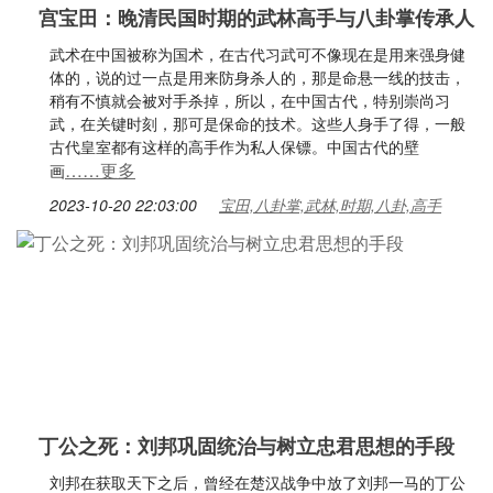
宫宝田：晚清民国时期的武林高手与八卦掌传承人
武术在中国被称为国术，在古代习武可不像现在是用来强身健
体的，说的过一点是用来防身杀人的，那是命悬一线的技击，
稍有不慎就会被对手杀掉，所以，在中国古代，特别崇尚习
武，在关键时刻，那可是保命的技术。这些人身手了得，一般
古代皇室都有这样的高手作为私人保镖。中国古代的壁
……更多
画
2023-10-20 22:03:00
宝田,八卦掌,武林,时期,八卦,高手
丁公之死：刘邦巩固统治与树立忠君思想的手段
刘邦在获取天下之后，曾经在楚汉战争中放了刘邦一马的丁公