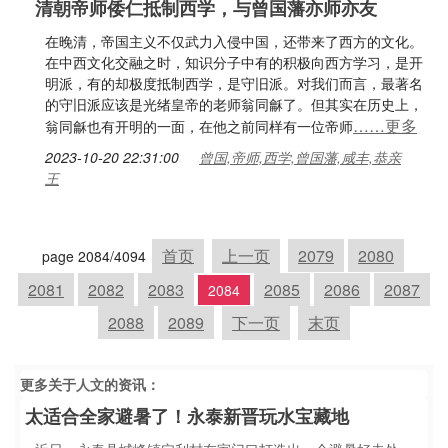
清朝帝师倭仁抵制西学，与曾国藩亦师亦友
在晚清，帝国主义不仅武力入侵中国，还带来了西方的文化。
在中西文化交融之时，知识分子中有的积极向西方学习，是开
明派，有的却极度抵制西学，是守旧派。对我们而言，最著名
的守旧派应该是光绪皇帝的老师翁同龢了。但其实在历史上，
……更多
翁同龢也有开明的一面，在他之前同样有一位帝师
2023-10-20 22:31:00
曾国,帝师,西学,曾国藩,咸丰,恭亲
王
首页
上一页
2079
2080
page 2084/4094
2081
2082
2083
2085
2086
2087
2084
2088
2089
下一页
末页
更多关于
人文
的资讯：
太适合全家避暑了！永泰新晋玩水宝藏地