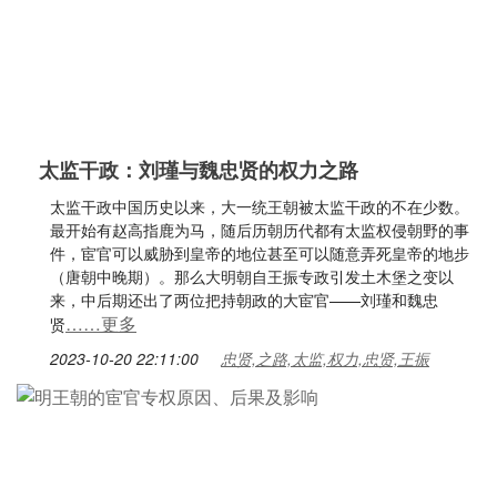
太监干政：刘瑾与魏忠贤的权力之路
太监干政中国历史以来，大一统王朝被太监干政的不在少数。
最开始有赵高指鹿为马，随后历朝历代都有太监权侵朝野的事
件，宦官可以威胁到皇帝的地位甚至可以随意弄死皇帝的地步
（唐朝中晚期）。那么大明朝自王振专政引发土木堡之变以
来，中后期还出了两位把持朝政的大宦官——刘瑾和魏忠
……更多
贤
2023-10-20 22:11:00
忠贤,之路,太监,权力,忠贤,王振