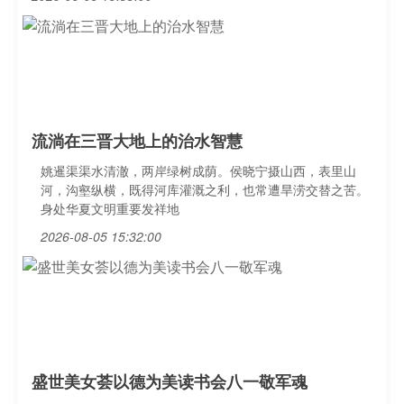
流淌在三晋大地上的治水智慧
姚暹渠渠水清澈，两岸绿树成荫。侯晓宁摄山西，表里山
河，沟壑纵横，既得河库灌溉之利，也常遭旱涝交替之苦。
身处华夏文明重要发祥地
2026-08-05 15:32:00
盛世美女荟以德为美读书会八一敬军魂