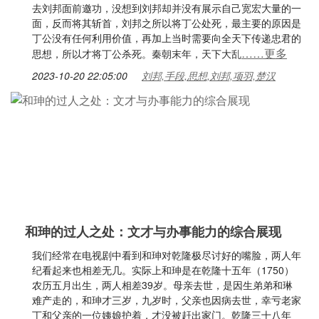
去刘邦面前邀功，没想到刘邦却并没有展示自己宽宏大量的一
面，反而将其斩首，刘邦之所以将丁公处死，最主要的原因是
丁公没有任何利用价值，再加上当时需要向全天下传递忠君的
……更多
思想，所以才将丁公杀死。秦朝末年，天下大乱
2023-10-20 22:05:00
刘邦,手段,思想,刘邦,项羽,楚汉
和珅的过人之处：文才与办事能力的综合展现
我们经常在电视剧中看到和珅对乾隆极尽讨好的嘴脸，两人年
纪看起来也相差无几。实际上和珅是在乾隆十五年（1750）
农历五月出生，两人相差39岁。母亲去世，是因生弟弟和琳
难产走的，和珅才三岁，九岁时，父亲也因病去世，幸亏老家
丁和父亲的一位姨娘护着，才没被赶出家门。乾隆三十八年