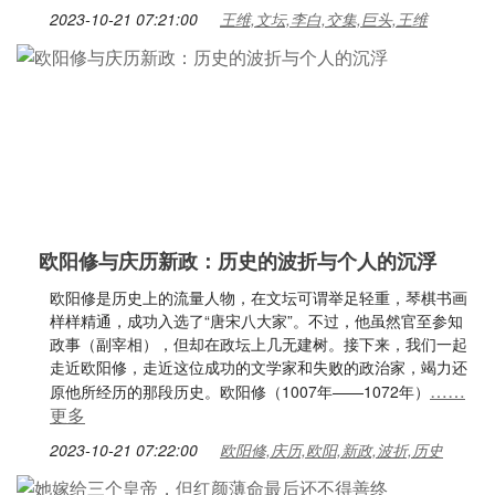
2023-10-21 07:21:00
王维,文坛,李白,交集,巨头,王维
欧阳修与庆历新政：历史的波折与个人的沉浮
欧阳修是历史上的流量人物，在文坛可谓举足轻重，琴棋书画
样样精通，成功入选了“唐宋八大家”。不过，他虽然官至参知
政事（副宰相），但却在政坛上几无建树。接下来，我们一起
走近欧阳修，走近这位成功的文学家和失败的政治家，竭力还
……
原他所经历的那段历史。欧阳修（1007年——1072年）
更多
2023-10-21 07:22:00
欧阳修,庆历,欧阳,新政,波折,历史