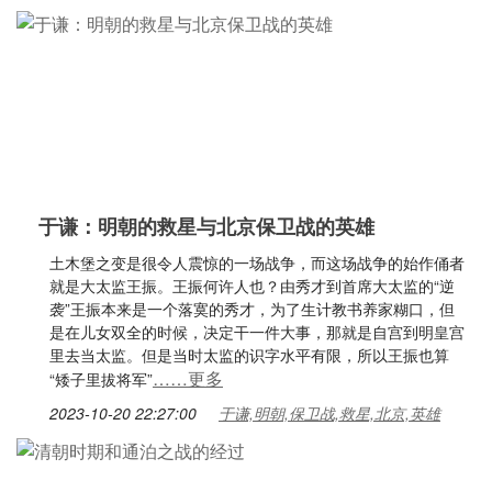
于谦：明朝的救星与北京保卫战的英雄
土木堡之变是很令人震惊的一场战争，而这场战争的始作俑者
就是大太监王振。王振何许人也？由秀才到首席大太监的“逆
袭”王振本来是一个落寞的秀才，为了生计教书养家糊口，但
是在儿女双全的时候，决定干一件大事，那就是自宫到明皇宫
里去当太监。但是当时太监的识字水平有限，所以王振也算
……更多
“矮子里拔将军”
2023-10-20 22:27:00
于谦,明朝,保卫战,救星,北京,英雄