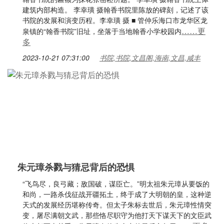
建筑内部构造。 李幸璜 摄翰香书院里陈放的碑刻，记述了该
书院的发展和演变历程。李幸璜 摄 ■ 管仲乐海口市龙华区龙
……更
泉镇的“翰香书院”旧址，坐落于当地翰香小学校园内
多
2023-10-21 07:31:00
书院,书院,文昌阁,海南,文昌,咸丰
朱元璋杀戮与猜忌背后的恐惧
“飞鸟尽，良弓藏；敌国破，谋臣亡。”明太祖朱元璋从要饭的
和尚，一路杀伐征战开疆拓土，终于成了大明朝的皇，这种逆
天式的发展经历堪称传奇。但太子朱标去世后，朱元璋性情突
变，屠尽满朝文武，那些恪尽职守为他打天下谋天下的文臣武