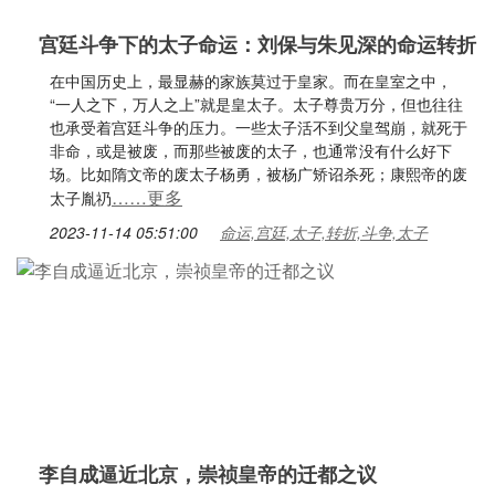
宫廷斗争下的太子命运：刘保与朱见深的命运转折
在中国历史上，最显赫的家族莫过于皇家。而在皇室之中，
“一人之下，万人之上”就是皇太子。太子尊贵万分，但也往往
也承受着宫廷斗争的压力。一些太子活不到父皇驾崩，就死于
非命，或是被废，而那些被废的太子，也通常没有什么好下
场。比如隋文帝的废太子杨勇，被杨广矫诏杀死；康熙帝的废
……更多
太子胤礽
2023-11-14 05:51:00
命运,宫廷,太子,转折,斗争,太子
李自成逼近北京，崇祯皇帝的迁都之议