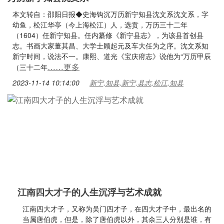
本文转自：邵阳日报◆史海钩沉万历新宁知县沈文系沈文系，字
幼鱼，松江华亭（今上海松江）人，选贡，万历三十二年
（1604）任新宁知县。任内纂修《新宁县志》，为该县首创县
志。书画大家董其昌、大学士顾起元及车大任为之序。沈文系知
新宁时间，说法不一。康熙、道光《宝庆府志》说他为“万历甲辰
……更多
（三十二年
2023-11-14 10:14:00
新宁,知县,新宁,县志,松江,知县
江南四大才子的人生沉浮与艺术成就
江南四大才子，又称为吴门四才子，在四大才子中，最出名的
当属唐伯虎，但是，除了唐伯虎以外，其余三人分别是谁，有