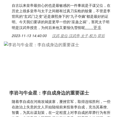
自古以来皇帝最担心的也是最敏感的一件事就是子谋父位，在
历史上很多皇帝与太子之间都有过真刀实枪的较量，不管是李
世民的“玄武门之变”还是康熙身下的“九子夺嫡”都是最好的证
明。今天我们要讲的则是更早一些的“巫蛊之祸”，害死太子明
……更多
明是汉武帝授意，为何后来他又要报仇雪恨呢
2023-11-13 14:40:00
汉武,皇位,汉武帝,太子,权力,背后
李岩与牛金星：李自成身边的重要谋士
随着李自成在河南攻城拔寨，屡挫官军，取得连续胜利，一些
在政治上失意的文人开始陆续前来投靠李自成，充当其幕僚、
智囊，为其出谋划策，在一定程度上对李自成的草莽行为有所