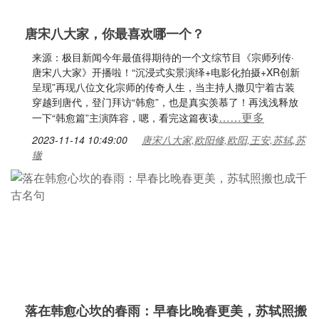
唐宋八大家，你最喜欢哪一个？
来源：极目新闻今年最值得期待的一个文综节目《宗师列传·
唐宋八大家》开播啦！“沉浸式实景演绎+电影化拍摄+XR创新
呈现”再现八位文化宗师的传奇人生，当主持人撒贝宁着古装
穿越到唐代，登门拜访“韩愈”，也是真实羡慕了！再浅浅释放
……更多
一下“韩愈篇”主演阵容，嗯，看完这篇夜读
2023-11-14 10:49:00
唐宋八大家,欧阳修,欧阳,王安,苏轼,苏
辙
落在韩愈心坎的春雨：早春比晚春更美，苏轼照搬