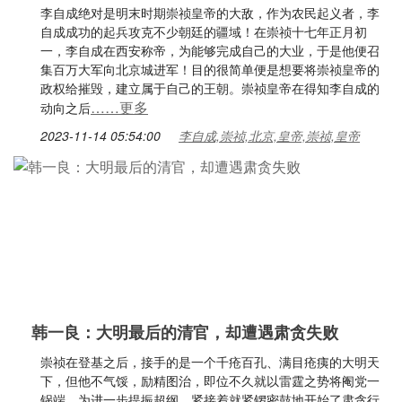
李自成绝对是明末时期崇祯皇帝的大敌，作为农民起义者，李
自成成功的起兵攻克不少朝廷的疆域！在崇祯十七年正月初
一，李自成在西安称帝，为能够完成自己的大业，于是他便召
集百万大军向北京城进军！目的很简单便是想要将崇祯皇帝的
政权给摧毁，建立属于自己的王朝。崇祯皇帝在得知李自成的
……更多
动向之后
2023-11-14 05:54:00
李自成,崇祯,北京,皇帝,崇祯,皇帝
韩一良：大明最后的清官，却遭遇肃贪失败
崇祯在登基之后，接手的是一个千疮百孔、满目疮痍的大明天
下，但他不气馁，励精图治，即位不久就以雷霆之势将阉党一
锅端，为进一步提振超纲，紧接着就紧锣密鼓地开始了肃贪行