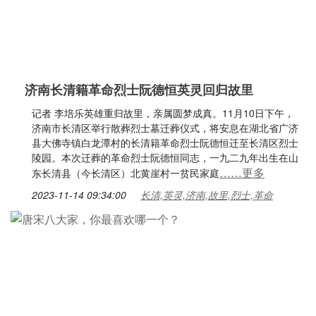
济南长清籍革命烈士阮德恒英灵回归故里
记者 李培乐英雄重归故里，亲属圆梦成真。11月10日下午，
济南市长清区举行散葬烈士墓迁葬仪式，将安息在湖北省广济
县大佛寺镇白龙潭村的长清籍革命烈士阮德恒迁至长清区烈士
陵园。本次迁葬的革命烈士阮德恒同志，一九二九年出生在山
……更多
东长清县（今长清区）北黄崖村一贫民家庭
2023-11-14 09:34:00
长清,英灵,济南,故里,烈士,革命