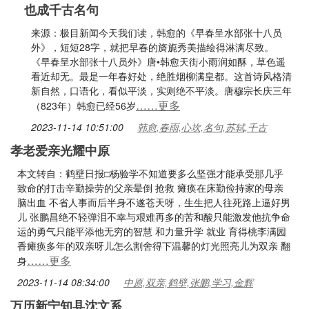
也成千古名句
来源：极目新闻今天我们读，韩愈的《早春呈水部张十八员
外》，短短28字，就把早春的旖旎秀美描绘得淋漓尽致。
《早春呈水部张十八员外》唐•韩愈天街小雨润如酥，草色遥
看近却无。最是一年春好处，绝胜烟柳满皇都。这首诗风格清
新自然，口语化，看似平淡，实则绝不平淡。唐穆宗长庆三年
……更多
（823年）韩愈已经56岁
2023-11-14 10:51:00
韩愈,春雨,心坎,名句,苏轼,千古
孝老爱亲光耀中原
本文转自：鹤壁日报□杨验学不知道要多么坚强才能承受那几乎
致命的打击辛勤操劳的父亲晕倒 抢救 瘫痪在床勤俭持家的母亲
脑出血 不省人事而后半身不遂苍天呀，生生把人往死路上逼好男
儿 张鹏昌绝不轻弹泪不幸与艰难再多的苦和酸只能激发他抗争命
运的勇气只能平添他无穷的智慧 和力量升学 就业 育得桃李满园
香瘫痪多年的双亲呀儿怎么割舍得下温馨的灯光照亮儿为双亲 翻
……更多
身
2023-11-14 08:34:00
中原,双亲,鹤壁,张鹏,学习,金辉
万历新宁知县沈文系