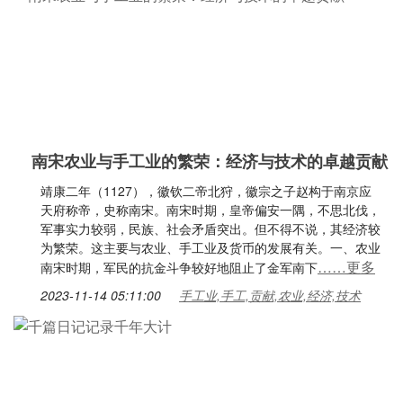
南宋农业与手工业的繁荣：经济与技术的卓越贡献
靖康二年（1127），徽钦二帝北狩，徽宗之子赵构于南京应
天府称帝，史称南宋。南宋时期，皇帝偏安一隅，不思北伐，
军事实力较弱，民族、社会矛盾突出。但不得不说，其经济较
为繁荣。这主要与农业、手工业及货币的发展有关。一、农业
……更多
南宋时期，军民的抗金斗争较好地阻止了金军南下
2023-11-14 05:11:00
手工业,手工,贡献,农业,经济,技术