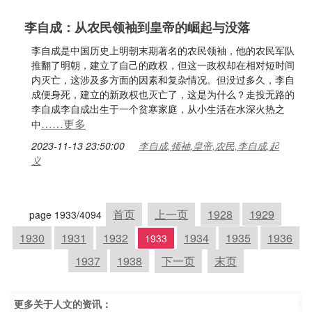
李自成：从农民领袖到皇帝的崛起与没落
李自成是中国历史上明朝末期著名的农民领袖，他的农民军队
推翻了明朝，建立了自己的政权，但这一政权却在相对短时间
内灭亡，这涉及多方面的因素和复杂情况。但没过多久，李自
成便身死，建立的新政权也灭亡了，这是为什么？走投无路的
李自成李自成出生于一个贫寒家庭，从小生活在水深火热之
……更多
中
2023-11-13 23:50:00
李自成,领袖,皇帝,农民,李自成,起
义
首页
上一页
1928
1929
page 1933/4094
1930
1931
1932
1934
1935
1936
1933
1937
1938
下一页
末页
更多关于
人文
的资讯：