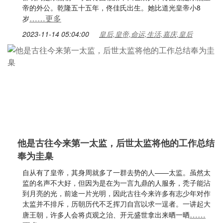
帝的外公。乾隆五十五年，佟佳氏出生。她比道光皇帝小8
……更多
岁
2023-11-14 05:04:00
皇后,皇帝,命运,生活,嘉庆,皇后
他是古往今来第一太监，后世太监将他的工作总结
奉为圭臬
自从有了皇帝，其身周就多了一群去势的人——太监。虽然太
监的名声不大好，但因为是在为一言九鼎的人服务，秃子能沾
到月亮的光，前途一片光明，因此古往今来许多有志少年对作
太监并不排斥，历朝历代不乏挥刀自宫以求一逞者。一讲起大
……
唐王朝，许多人会将贞观之治、开元盛世拿出来晒一晒