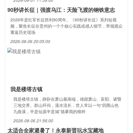
2026-08-07 11:59:00
90秒讲长征｜强渡乌江：天险飞渡的钢铁意志
2026年是红军长征胜利90周年。《90秒讲长征》系列短视
频，聚焦长征在贵州的一个个核心实践或感人细节，带领观众
重返历史现场
2026-08-06 20:05:00
我是楼塔古镇
我是楼塔古镇，静卧在萧山最南端，雄踞萧山、富阳、诸暨
三地交界。群山环伺，溪水流长，世人常以一句“四围山色
九曲溪，半是仙源半是城”描摹我的模样
2026-08-06 21:56:00
太适合全家避暑了！永泰新晋玩水宝藏地