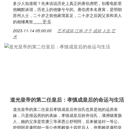
多少人知道呢？先来说说历史上真正的唐伯虎吧，别看电影里
他幽默诙谐，历史上的他惨兮兮的。唐伯虎本名唐寅，是明朝
苏州人士，二十岁之前他家境富足，二十岁之后因父亲和亲人
……更多
的相继离世
2023-11-14 05:00:00
艺术成就,江南,才子,成就,人生,艺
术
道光皇帝的第二任皇后：孝慎成皇后的命运与生活
道光皇帝的第二任皇后孝慎成皇后佟佳氏也算是他的远房表
妹，只是很远房的的表妹，孝慎成皇后姓佟佳氏，满洲镶黄旗
人，她的父亲是世袭三等承恩公舒明阿，后来被追封一等公。
舒明阿是康熙朝一等公佟图赖第十四世后人，佟图赖是康熙皇