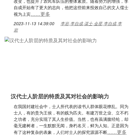
改变，也提升了农民军队伍的整体素质。随着势力的增强，李
自成开始有了更大的志向，他把这些前来投效自己的文人儒士
……更多
视为上宾
2023-11-13 14:39:00
李岩,李自成,谋士,金星,李自成,李
岩
汉代士人阶层的特质及其对社会的影响力
在我国封建社会中，士人所代表的读书人群体眼花缭乱。同为
士人，有的贵为王侯，有的贱为匹夫。有建万世之业、立不朽
之功者，充分实现了其人生价值。当然，也有虽满腹经纶，却
毫无建树者，一生默默无闻，身朽名灭，鲜为人知。正是因为
……更多
有了这种复杂的表象，人们对士人的探究源源不断