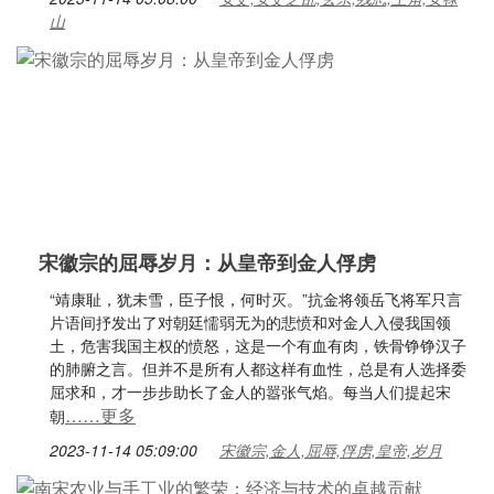
山
宋徽宗的屈辱岁月：从皇帝到金人俘虏
“靖康耻，犹未雪，臣子恨，何时灭。”抗金将领岳飞将军只言
片语间抒发出了对朝廷懦弱无为的悲愤和对金人入侵我国领
土，危害我国主权的愤怒，这是一个有血有肉，铁骨铮铮汉子
的肺腑之言。但并不是所有人都这样有血性，总是有人选择委
屈求和，才一步步助长了金人的嚣张气焰。每当人们提起宋
……更多
朝
2023-11-14 05:09:00
宋徽宗,金人,屈辱,俘虏,皇帝,岁月