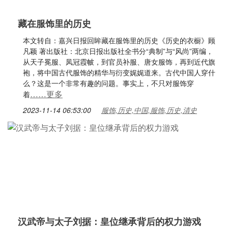
藏在服饰里的历史
本文转自：嘉兴日报回眸藏在服饰里的历史《历史的衣橱》顾
凡颖 著出版社：北京日报出版社全书分“典制”与“风尚”两编，
从天子冕服、凤冠霞帔，到官员补服、唐女服饰，再到近代旗
袍，将中国古代服饰的精华与衍变娓娓道来。古代中国人穿什
么？这是一个非常有趣的问题。事实上，不只对服饰穿
……更多
着
2023-11-14 06:53:00
服饰,历史,中国,服饰,历史,清史
汉武帝与太子刘据：皇位继承背后的权力游戏