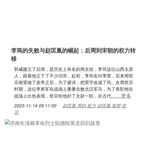
李筠的失败与赵匡胤的崛起：后周到宋朝的权力转
移
郭威建立了后周，是历史上有名的周太祖，李筠这位山西太原
人，跟着他立下了不少功劳。起初，李筠名叫李荣，后来周世
宗柴荣做了皇帝之后，为了避讳，把荣字改成了筠。在周世宗
时期，这位李将军在战场上屡屡击败北汉军马，为了表彰他在
……更多
战场上出色表现，世宗给他封了太尉一职，在古代
2023-11-14 09:11:00
赵匡胤,周到,权力,赵匡胤,柴荣,世
宗