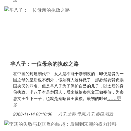
芈八子：一位母亲的执政之路
在中国的封建朝代中，女人是不能干涉朝政的，即便是贵为一
国之母的皇后也不例外，假如有人这样做了，那必然要背负误
国央民的罪名。但是芈八子为了保护自己的儿子，以太后的身
份执政。芈八子本是楚国人，后来嫁给秦惠文王做妾侍，为秦
……更
惠文王生下一子，也就是秦昭襄王嬴稷。最初的时候
多
2023-11-14 09:10:00
八子,之路,母亲,八子,秦国,朝政