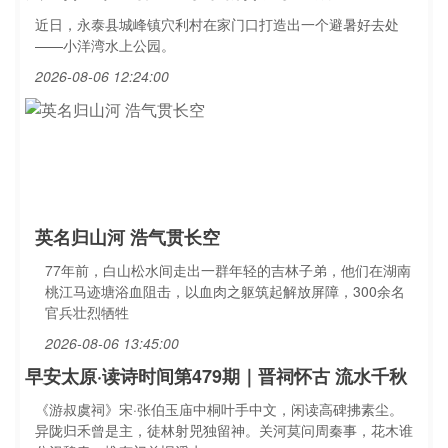
近日，永泰县城峰镇穴利村在家门口打造出一个避暑好去处
——小洋湾水上公园。
2026-08-06 12:24:00
英名归山河 浩气贯长空
77年前，白山松水间走出一群年轻的吉林子弟，他们在湖南
桃江马迹塘浴血阻击，以血肉之躯筑起解放屏障，300余名
官兵壮烈牺牲
2026-08-06 13:45:00
早安太原·读诗时间第479期｜晋祠怀古 流水千秋
《游叔虞祠》宋·张伯玉庙中桐叶手中文，闲读高碑拂素尘。
异陇归禾曾是主，徒林射兕独留神。关河莫问周秦事，花木谁