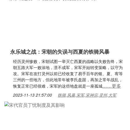
永乐城之战：宋朝的失误与西夏的铁骑风暴
经历灵州惨败，宋朝试图一举灭亡西夏的战略以失败告终，宋
朝五路大军一败涂地，溃不成军，宋军开始转变策略，以守为
攻。宋军在攻打灵州以前已经收复了易手百年的银、夏、宥等
三州的一些地方，但此地常年被李氏盘踞，再加之常年战乱，
……更多
恢复正常已经很难，宋军的这些地盘就是一座孤城
2023-11-13 21:57:00
铁骑,风暴,宋军,宋神宗,灵州,大军