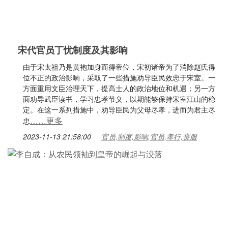
宋代官员丁忧制度及其影响
由于宋太祖乃是黄袍加身而得帝位，宋初诸帝为了消除赵氏得
位不正的政治影响，采取了一些措施劝导臣民效忠于宋室。一
方面重用文臣治理天下，提高士人的政治地位和机遇；另一方
面劝导武臣读书，学习忠孝节义，以期能够保持宋室江山的稳
定。在这一系列措施中，劝导臣民为父母尽孝，进而为君主尽
……更多
忠
2023-11-13 21:58:00
官员,制度,影响,官员,孝行,丧服