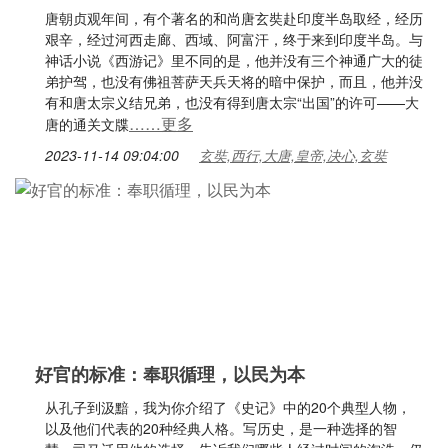
唐朝贞观年间，有个著名的和尚唐玄奘赴印度半岛取经，经历
艰辛，经过河西走廊、西域、阿富汗，终于来到印度半岛。与
神话小说《西游记》里不同的是，他并没有三个神通广大的徒
弟护驾，也没有佛祖菩萨天兵天将的暗中保护，而且，他并没
有和唐太宗义结兄弟，也没有得到唐太宗“出国”的许可——大
……更多
唐的通关文牒
2023-11-14 09:04:00
玄奘,西行,大唐,皇帝,决心,玄奘
好官的标准：奉职循理，以民为本
从孔子到汲黯，我为你介绍了《史记》中的20个典型人物，
以及他们代表的20种经典人格。写历史，是一种选择的智