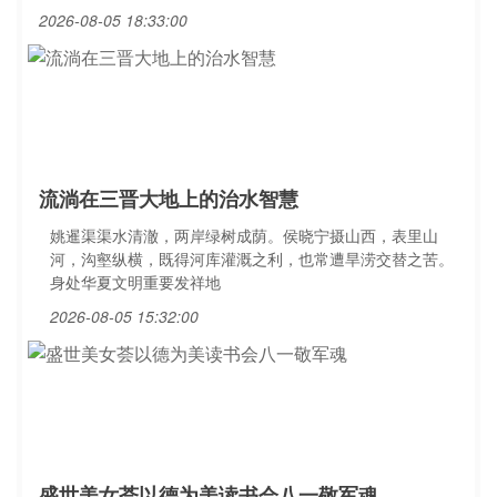
2026-08-05 18:33:00
流淌在三晋大地上的治水智慧
姚暹渠渠水清澈，两岸绿树成荫。侯晓宁摄山西，表里山
河，沟壑纵横，既得河库灌溉之利，也常遭旱涝交替之苦。
身处华夏文明重要发祥地
2026-08-05 15:32:00
盛世美女荟以德为美读书会八一敬军魂