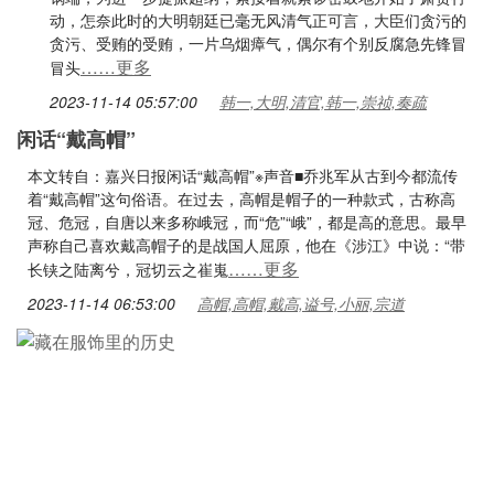
动，怎奈此时的大明朝廷已毫无风清气正可言，大臣们贪污的
贪污、受贿的受贿，一片乌烟瘴气，偶尔有个别反腐急先锋冒
……更多
冒头
2023-11-14 05:57:00
韩一,大明,清官,韩一,崇祯,奏疏
闲话“戴高帽”
本文转自：嘉兴日报闲话“戴高帽”※声音■乔兆军从古到今都流传
着“戴高帽”这句俗语。在过去，高帽是帽子的一种款式，古称高
冠、危冠，自唐以来多称峨冠，而“危”“峨”，都是高的意思。最早
声称自己喜欢戴高帽子的是战国人屈原，他在《涉江》中说：“带
……更多
长铗之陆离兮，冠切云之崔嵬
2023-11-14 06:53:00
高帽,高帽,戴高,谥号,小丽,宗道