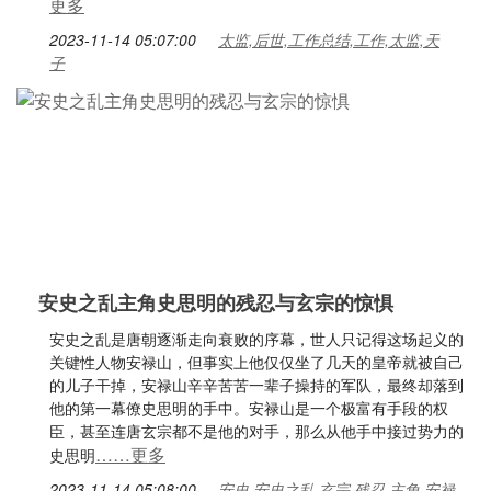
更多
2023-11-14 05:07:00
太监,后世,工作总结,工作,太监,天
子
安史之乱主角史思明的残忍与玄宗的惊惧
安史之乱是唐朝逐渐走向衰败的序幕，世人只记得这场起义的
关键性人物安禄山，但事实上他仅仅坐了几天的皇帝就被自己
的儿子干掉，安禄山辛辛苦苦一辈子操持的军队，最终却落到
他的第一幕僚史思明的手中。安禄山是一个极富有手段的权
臣，甚至连唐玄宗都不是他的对手，那么从他手中接过势力的
……更多
史思明
2023-11-14 05:08:00
安史,安史之乱,玄宗,残忍,主角,安禄