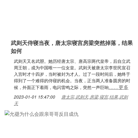
武则天侍寝当夜，唐太宗寝宫房梁突然掉落，结果
如何
武则天又名武曌。她历经唐太宗、唐高宗两代皇帝，后自立武
周王朝，成为中国唯一一位女皇。武则天被唐太宗李世民宣召
入宫时才十四岁，当时被封为才人。过了一段时间后，她终于
得到了一个难得的侍寝的机会。当夜，正当两人准备圆房的时
……更多
候，外面正下着雨，电闪雷鸣之际，突然一声巨响
2023-01-01 15:47:00
唐太宗,武则天,房梁,寝宫,结果,武则
天