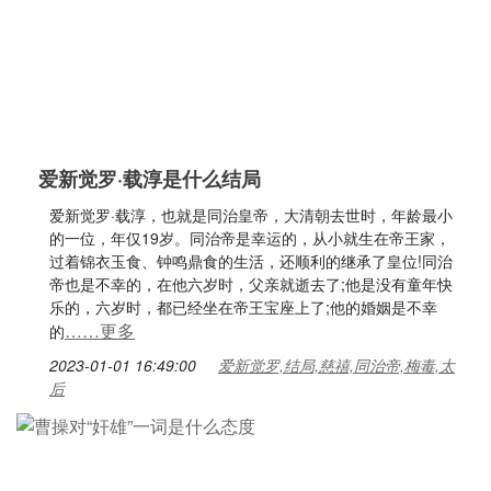
爱新觉罗·载淳是什么结局
爱新觉罗·载淳，也就是同治皇帝，大清朝去世时，年龄最小
的一位，年仅19岁。同治帝是幸运的，从小就生在帝王家，
过着锦衣玉食、钟鸣鼎食的生活，还顺利的继承了皇位!同治
帝也是不幸的，在他六岁时，父亲就逝去了;他是没有童年快
乐的，六岁时，都已经坐在帝王宝座上了;他的婚姻是不幸
……更多
的
2023-01-01 16:49:00
爱新觉罗,结局,慈禧,同治帝,梅毒,太
后