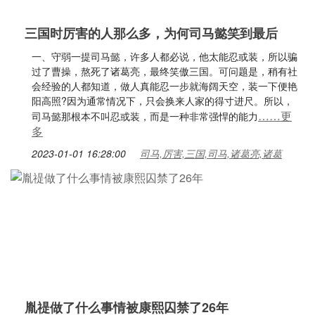
三国时厉害的人那么多，为何司马懿笑到最后
一、守弱一提司马懿，许多人都必说，他太能忍或装，所以骗
过了曹操，熬死了诸葛亮，最终笑傲三国。可问题是，稍有社
会经验的人都知道，做人真能忍一步就海阔天空，装一下便艳
阳高照?因为通常情况下，只会换来人家的得寸进尺。所以，
……更
司马懿那根本不叫忍或装，而是一种非常强悍的能力
多
2023-01-01 16:28:00
司马,厉害,三国,司马,诸葛亮,诸葛
胤禔做了什么事情被康熙囚禁了26年