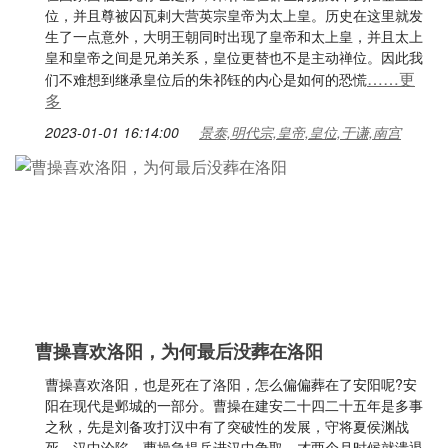
位，并且尊被囚瓦剌大营英宗皇帝为太上皇。历史在这里就发
生了一点意外，大明王朝同时出现了皇帝和太上皇，并且太上
皇和皇帝之间是兄弟关系，皇位更替也不是主动禅位。因此我
……更
们不难想到继承皇位后的朱祁钰的内心是如何的恐慌
多
2023-01-01 16:14:00
景泰,明代宗,皇帝,皇位,于谦,南宫
曹操喜欢洛阳，为何最后没葬在洛阳
曹操喜欢洛阳，也是死在了洛阳，怎么偏偏葬在了安阳呢?安
阳在现代是邺城的一部分。曹操在建安二十四二十五年是多事
之秋，先是刘备攻打汉中有了突破性的发展，守将夏侯渊战
死，汉中沦陷。曹操急提兵进汉中争取，才两个月时候就溃退