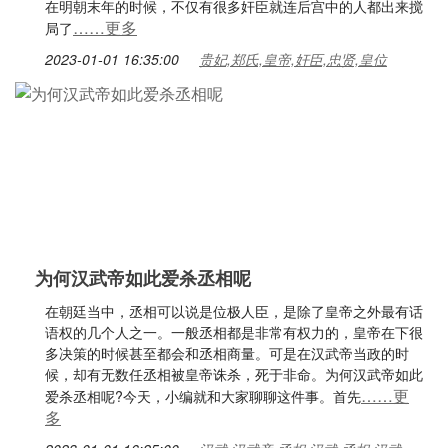
在明朝末年的时候，不仅有很多奸臣就连后宫中的人都出来搅
……更多
局了
2023-01-01 16:35:00
贵妃,郑氏,皇帝,奸臣,忠贤,皇位
为何汉武帝如此爱杀丞相呢
在朝廷当中，丞相可以说是位极人臣，是除了皇帝之外最有话
语权的几个人之一。一般丞相都是非常有权力的，皇帝在下很
多决策的时候甚至都会和丞相商量。可是在汉武帝当政的时
候，却有无数任丞相被皇帝诛杀，死于非命。为何汉武帝如此
……更
爱杀丞相呢?今天，小编就和大家聊聊这件事。首先
多