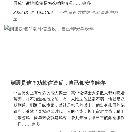
……更多
国贼”当时的晚清是怎么样的情况
2023-01-01 16:51:00
一生,是在,袁世凯,德国,皇帝,摄政
王
蒯通是谁？劝韩信造反，自己却安享晚年
中国历史上有许多的能人谋士，其中论谋士大多数人都知晓诸
葛亮，却不知道在他之前，有一人比之他丝毫不弱，他就是汉
朝蒯通。蒯通是纵横家，曾经是韩信的谋士。他出身燕国的范
阳县，继承了春秋战国时代士人的传统，长于审时度势，精于
往来游说，简单来说就是说客、谈判专家，跟当年的苏秦张仪
……更多
一样