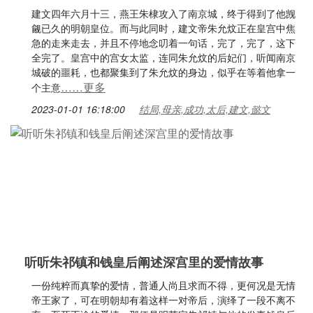
建文四年六月十三，燕王朱棣攻入了南京城，终于得到了他觊
觎已久的明朝皇位。而与此同时，建文帝朱允炆正在皇宫中焦
急的走来走去，并且不停地念叨着一句话，完了，完了，这下
全完了。皇宫中的宫女太监，连同朱允炆的后妃们，听闻南京
城破的噩耗，也都聚集到了朱允炆的身边，似乎在等着他拿一
……更多
个主意
2023-01-01 16:18:00
结局,母亲,成功,太后,建文,懿文
听听朱祁镇和钱皇后阐述深宫里的爱情故事
一份纯粹而真挚的爱情，普通人尚且求而不得，更何况是无情
帝王家了，可在明朝却有着这样一对帝后，演绎了一段不离不