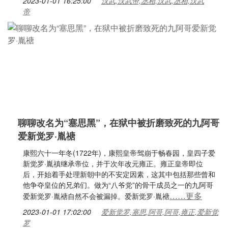
2023-01-01 16:25:00
汉武,汉武帝,丞相,汉武,丞相,汉武
帝
聊聊改名为“塞思黑”，在狱中被折磨致死的九阿哥
爱新觉罗·胤禟
康熙六十一年冬(1722年)，康熙皇帝驾崩于畅春园，皇四子爱
新觉罗·胤禛继承帝位，并于次年改元雍正。雍正皇帝即位
后，开始着手处理新朝中的不安定因素，这其中包括那些曾和
他争夺皇位的兄弟们。做为“八爷党”的骨干成员之一的九阿哥
……更多
爱新觉罗·胤禟自然不会被漏掉。爱新觉罗·胤禟
2023-01-01 17:02:00
爱新觉罗,塞思,阿哥,阿哥,雍正,爱新觉
罗