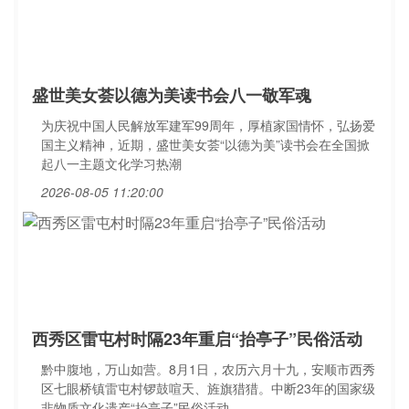
盛世美女荟以德为美读书会八一敬军魂
为庆祝中国人民解放军建军99周年，厚植家国情怀，弘扬爱
国主义精神，近期，盛世美女荟“以德为美”读书会在全国掀
起八一主题文化学习热潮
2026-08-05 11:20:00
西秀区雷屯村时隔23年重启“抬亭子”民俗活动
黔中腹地，万山如营。8月1日，农历六月十九，安顺市西秀
区七眼桥镇雷屯村锣鼓喧天、旌旗猎猎。中断23年的国家级
非物质文化遗产“抬亭子”民俗活动