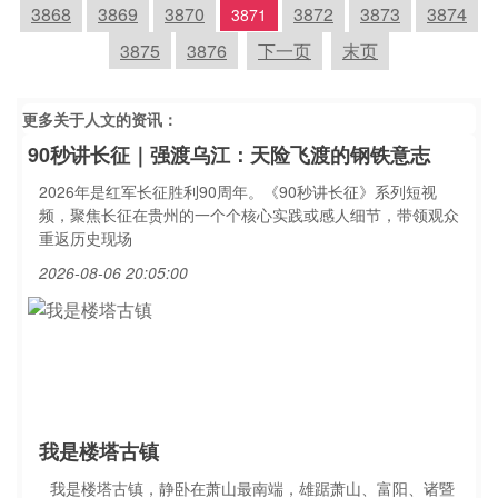
3868
3869
3870
3872
3873
3874
3871
3875
3876
下一页
末页
更多关于
人文
的资讯：
90秒讲长征｜强渡乌江：天险飞渡的钢铁意志
2026年是红军长征胜利90周年。《90秒讲长征》系列短视
频，聚焦长征在贵州的一个个核心实践或感人细节，带领观众
重返历史现场
2026-08-06 20:05:00
我是楼塔古镇
我是楼塔古镇，静卧在萧山最南端，雄踞萧山、富阳、诸暨