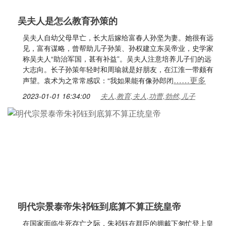
吴夫人是怎么教育孙策的
吴夫人自幼父母早亡，长大后嫁给富春人孙坚为妻。她很有远
见，富有谋略，曾帮助儿子孙策、孙权建立东吴帝业，史学家
称吴夫人“助治军国，甚有补益”。吴夫人注意培养儿子们的远
大志向。长子孙策年轻时和周瑜就是好朋友，在江淮一带颇有
……更多
声望。袁术为之常常感叹：“我如果能有像孙郎闭
2023-01-01 16:34:00
夫人,教育,夫人,功曹,勃然,儿子
明代宗景泰帝朱祁钰到底算不算正统皇帝
在国家面临生死存亡之际，朱祁钰在群臣的拥戴下匆忙登上皇