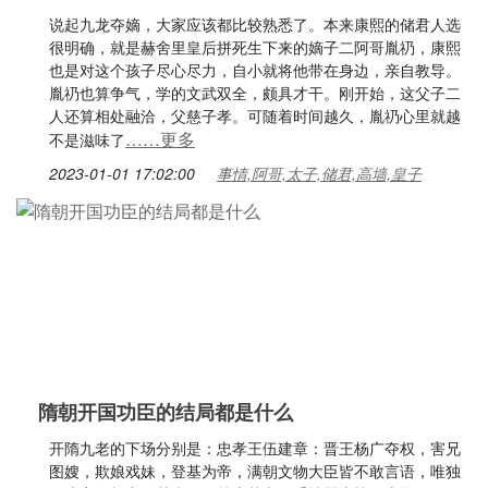
说起九龙夺嫡，大家应该都比较熟悉了。本来康熙的储君人选
很明确，就是赫舍里皇后拼死生下来的嫡子二阿哥胤礽，康熙
也是对这个孩子尽心尽力，自小就将他带在身边，亲自教导。
胤礽也算争气，学的文武双全，颇具才干。刚开始，这父子二
人还算相处融洽，父慈子孝。可随着时间越久，胤礽心里就越
……更多
不是滋味了
2023-01-01 17:02:00
事情,阿哥,太子,储君,高墙,皇子
隋朝开国功臣的结局都是什么
开隋九老的下场分别是：忠孝王伍建章：晋王杨广夺权，害兄
图嫂，欺娘戏妹，登基为帝，满朝文物大臣皆不敢言语，唯独