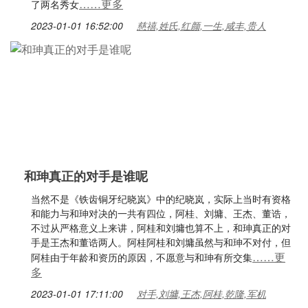
……更多
了两名秀女
2023-01-01 16:52:00
慈禧,姓氏,红颜,一生,咸丰,贵人
和珅真正的对手是谁呢
当然不是《铁齿铜牙纪晓岚》中的纪晓岚，实际上当时有资格
和能力与和珅对决的一共有四位，阿桂、刘墉、王杰、董诰，
不过从严格意义上来讲，阿桂和刘墉也算不上，和珅真正的对
手是王杰和董诰两人。阿桂阿桂和刘墉虽然与和珅不对付，但
……更
阿桂由于年龄和资历的原因，不愿意与和珅有所交集
多
2023-01-01 17:11:00
对手,刘墉,王杰,阿桂,乾隆,军机