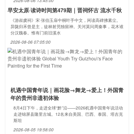
2026-08-06 13:45:00
早安太原·读诗时间第479期｜晋祠怀古 流水千秋
《游叔虞祠》宋·张伯玉庙中桐叶手中文，闲读高碑拂素尘。
异陇归禾曾是主，徒林射兕独留神。关河莫问周秦事，花木谁
分汉魏春。惟有门前旧溪水
2026-08-06 07:05:00
机遇中国青年说｜画花脸→舞龙→爱上！外国青
年的贵州非遗初体验
8月4日下午，走进全球“黔”沿——2026机遇中国青年说活动
走进锦屏县隆里古城。12名来自美国、巴西、泰国、塔吉克
斯坦
2026-08-05 19:58:00