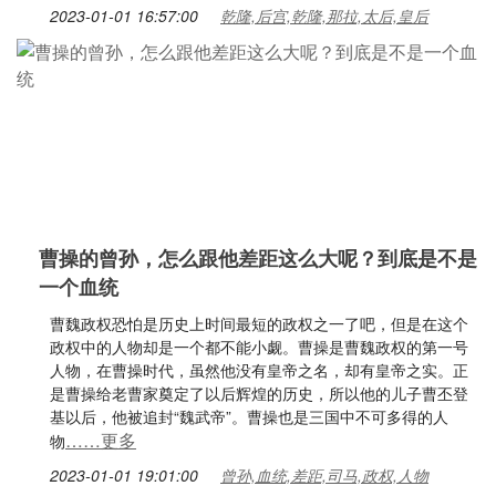
2023-01-01 16:57:00
乾隆,后宫,乾隆,那拉,太后,皇后
曹操的曾孙，怎么跟他差距这么大呢？到底是不是
一个血统
曹魏政权恐怕是历史上时间最短的政权之一了吧，但是在这个
政权中的人物却是一个都不能小觑。曹操是曹魏政权的第一号
人物，在曹操时代，虽然他没有皇帝之名，却有皇帝之实。正
是曹操给老曹家奠定了以后辉煌的历史，所以他的儿子曹丕登
基以后，他被追封“魏武帝”。曹操也是三国中不可多得的人
……更多
物
2023-01-01 19:01:00
曾孙,血统,差距,司马,政权,人物