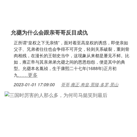
允禵为什么会跟亲哥哥反目成仇
正所谓“皇权之下无亲情”，面对着至高皇权的诱惑，即使亲如
父子、兄弟者往往也会争得不可开交，轻则关系破裂，重则骨
肉相残，在漫长的王朝史当中，这现象从来都是屡见不鲜。比
如，雍正帝与其亲弟弟允禵之间的恩恩怨怨，便是其中的典
型。允禵本名胤祯，生于康熙二十七年(1688年)正月初
……更多
九
2023-01-01 17:09:00
哥哥,雍正,寿皇,景陵,多罗,景山