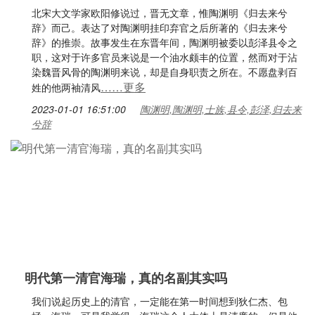
北宋大文学家欧阳修说过，晋无文章，惟陶渊明《归去来兮
辞》而己。表达了对陶渊明挂印弃官之后所著的《归去来兮
辞》的推崇。故事发生在东晋年间，陶渊明被委以彭泽县令之
职，这对于许多官员来说是一个油水颇丰的位置，然而对于沾
染魏晋风骨的陶渊明来说，却是自身职责之所在。不愿盘剥百
……更多
姓的他两袖清风
2023-01-01 16:51:00
陶渊明,陶渊明,士族,县令,彭泽,归去来
兮辞
明代第一清官海瑞，真的名副其实吗
我们说起历史上的清官，一定能在第一时间想到狄仁杰、包