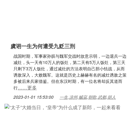
虞诩一生为何遭受九贬三刑
战国时期，军事家孙膑与魏军交战时故意示弱，一边退兵一边
减灶，头一天有10万人的饭灶，第二天有5万人饭灶，第三天
只剩下3万人饭灶，通过减灶的方法表明自己胆小怯战，从而
诱敌深入，大败魏军。这就是历史上赫赫有名的减灶诱敌之策
多被后来兵家借鉴。但在东汉时期，有一位名将却反其道而
……更多
行
2023-01-01 15:53:00
一生,凉州,贼寇,朝歌,武都,胡人