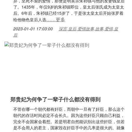
弃，至死不渝的爱情，那便是明英宗朱祁镇与他的发妻钱皇后
了。1435年，年仅9岁的朱祁镇即位，皇太后张氏成为太皇太
后。6年后，朱祁镇已经15岁了，于是张太皇太后开始张罗着
……更多
给他物色皇后人选
2023-01-01 17:03:00
深宫,皇后,爱情故事,故事,爱情,皇
后
郑贵妃为何争了一辈子什么都没有得到
不管在哪一个朝代都有奸臣，而朝中一旦有了奸臣，那么这个
朝代的存活时间必定不会长久。因为这些奸臣只顾自己利益，
完全不会国家会着想。若是明君自然能识别出这些奸臣，但若
是不会用人的君主，国家毁在奸臣手中的几率是很大的。就像