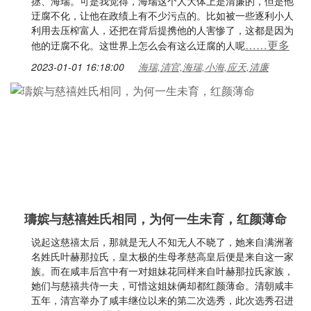
拯、海瑞。可是我觉得，海瑞这个人大体上是清廉的，但是他
迂腐不化，让他在政绩上有不少污点的。比如被一些逐利小人
利用去压榨富人，还把在背后提携他的人害惨了，这都是因为
……更多
他的迂腐不化。这世界上怎么会有这么迂腐的人呢
2023-01-01 16:18:00
海瑞,清官,海瑞,小海,应天,清廉
璹嫔与慈禧姓氏相同，为何一生未育，红颜薄命
说起这慈禧太后，那就是无人不知无人不晓了，她来自满洲著
名姓氏叶赫那拉氏，皇太极的生母孝慈高皇后便是来自这一家
族。而在咸丰后宫中有一对姐妹花同样来自叶赫那拉氏家族，
她们与慈禧共侍一夫，可惜这姐妹俩却都红颜薄命。清朝咸丰
五年，清宫举办了咸丰继位以来的第二次选秀，此次选秀召进