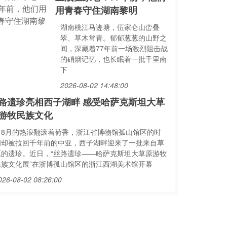
用青春守住湖南黎明
湖南桃江马迹塘，伍家仑山峦叠
翠、草木常青。郁郁葱葱的山野之
间，深藏着77年前一场激烈阻击战
的硝烟记忆，也长眠着一批千里南
下
2026-08-02 14:48:00
路遗珍亮相西子湖畔 感受哈萨克斯坦大草
游牧民族文化
当8月的热浪翻滚着荷香，浙江省博物馆孤山馆区的时
间却被拉回千年前的中亚，西子湖畔迎来了一批来自草
原的遗珍。近日，“丝路遗珍——哈萨克斯坦大草原游牧
民族文化展”在浙博孤山馆区的浙江西湖美术馆开幕
026-08-02 08:26:00