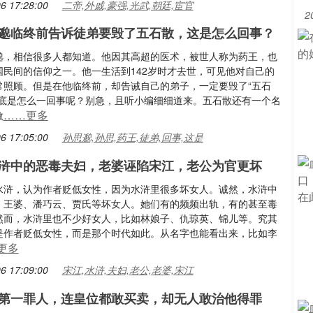
6 17:28:00
二帝,外戚,豪强,光武,朝廷,宦官
2
邈临终前告诉徒弟要毁了五石散，这是怎么回事？
邈，相信很多人都知道。他因其高超的医术，被世人称为药王，也
国民间的信仰之一。他一生活到142岁时才去世，可见他对自己的
常照顾。但是在他临终前，却告诫自己的弟子，一定要毁了“五石
到底是怎么一回事呢？别急，且听小编细细道来。五石散还有一个名
……更多
散
6 17:05:00
孙思邈,孙思,药王,徒弟,回事,这是
浒中的恶毒夫妇，老婆诬陷宋江，老公为官更坏
水浒，认为作者贬低女性，因为水浒里很多坏女人。诚然，水浒中
、王婆、潘巧云、贾氏等坏女人。她们有的频频出轨，有的甚至毒
然而，水浒里也不少好女人，比如林娘子、仇琼英、锦儿等。究其
是作者贬低女性，而是那个时代如此。从名字也能看出来，比如李
更多
6 17:09:00
宋江,水浒,夫妇,老公,老婆,宋江
第一罪人，连皇位都敢买卖，却无人敢治他得罪