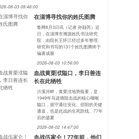
026-08-03 09:46:00
在淄博寻找你的姓氏图腾
鲁网8月3日讯（记者 孙颢芮）近
日，在淄博市溯源姓氏书法研究
院，由院长王怀江经过多年整理、
研究和书写的131个姓氏图腾终于
编著成册
2026-08-03 10:56:00
血战黄栗洑隘口，李日善连
长在此牺牲
沂溪河畔，黄栗洑地势险要，是
1949年马迹塘阻击战的核心咽喉
隘口，扼守通往安化、邵阳的关键
通道，也是此战的生死防线。77年
后的盛夏
2026-08-02 14:47:00
血战伍家仑！77年前，他们