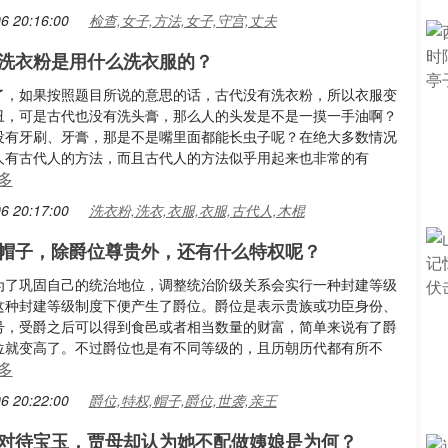
6 20:16:00
检查,女子,方法,女子,守宫,丈夫
洗衣粉是用什么洗衣服的？
了，如果按照题目所说的意思的话，古代没有洗衣粉，所以衣服变
丑，可是古代也没有洗头膏，那么人的头发是不是一摸一手油啊？
没有牙刷、牙膏，那是不是嘴里面都能长虫子呢？在绝大多数情况
人有古代人的方法，而且古代人的方法似乎用起来也非常的有
多
6 20:17:00
洗衣粉,洗衣,衣服,衣服,古代人,木棍
帽子，除爵位尊贵外，还有什么特权呢？
为了巩固自己的统治地位，调整统治阶级关系会实行一种封建等级
这种封建等级制度下便产生了爵位。爵位是表示贵族或功臣身份、
号，受爵之后可以得到食邑或者相当数量的财富，简单来说有了爵
位就变高了。不过爵位也是有不同等级的，且历朝历代都有所不
多
6 20:22:00
爵位,特权,帽子,爵位,世袭,亲王
对待宝玉，贾母却认为她不配做姨娘是为何？