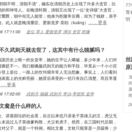
“明朝不明，清朝不清”，确实在清朝历史上出现了许多大贪官，比
期的和珅等人。在晚清时期，清朝又出现了一位“史诗级”大贪官，
官鬻爵，朝中却无人能管；他身为乾隆帝后裔，却为了钱财，亲手
……更多
。此人就是晚清重臣、爱新觉罗·奕劻（kuāng）
6 17:11:00
皇位,罪人,爱新觉罗,溥仪,贪官,乾隆
不久武则天就去世了，这其中有什么猫腻吗？
丝
我国历史上唯一的女皇帝，她的生平让人唏嘘，多少年来，人们对
都褒贬不一。我们都佩服武则天的能力和手段，毕竟从一个小小宫
原
步登上皇位，一路上的坎坷艰辛常人无法想象。事实上，人们看到
她表面上的光鲜亮丽，她背后承受的一切只有自己清楚。而且李显
……更多
6 17:02:00
武则天,猫腻,武则天,李治,李世民,皇帝
2
文鸯是什么样的人
论、讲基因论的社会里，自古以来也只讲老子英雄儿好汉，虎父无
从未说过儿子英雄爹狗熊，犬父有虎子。然而，在三国时代后期，
这对父子，就是一个特例。相比文鸯，文钦只能算是一员猛将：少