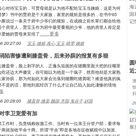
真心对待宝玉的，可贾母就是认为他不配给宝玉当姨娘，这是为何
楼梦》书中的贾府是个大家族，家里的规矩是很多的，在书中65
小厮说过一条关于府中少爷们的规矩，在成婚之前长辈们都会给他
两个房里人，贾宝玉作为府中最受重视的少爷，他的房里人肯定是
……更多
疼爱她的贾母来安排了
6 20:27:00
宝玉,姨娘,真心,宝玉,晴雯,姨娘
涓陷害惨遭剜膝盖骨，后来孙膑的报复有多狠
圆
去膝盖骨，脸上刺字的人，正蓬头垢面的在猪圈里面大把的往嘴里
近
边吃还边大声傻笑，你可能以为他是一个疯子，然而他却是大家熟
大家孙膑，那为何如此大家会沦落到猪圈吃猪粪呢？难道他真的疯
浙
果不是的话，那他到底经历了什么才让自己陷入如此凄惨的境地
多
6 20:28:00
膝盖骨,膝盖,魏国,齐国,鬼谷子,赵国
2
对李卫宠爱有加
部工作时，负责钱粮收缴工作。当时有一位亲王分管户部，要求每
千两就加收平余十两。所谓“平余”即是各地在征收赋税中以加派、