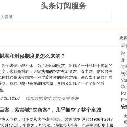
头条订阅服务
更
封君和封侯制度是怎么来的？
，各个诸侯征战不休，为了激励和奖赏，出现了一种脱胎于周朝的
制度，这就是封君，大家熟知的封君有孟尝君、春申君、信陵君等
这种封君是诸侯国内一种过渡性质的爵位赏赐，是仅次于诸侯们自
爵位。商君卫鞅但是在战国末期，各国又出现了一个全新的爵
多
6 20:12:00
封君,时期,制度,封君,秦国,商鞅
安
巨案，紫禁城“失窃案”，几乎搬空了整个皇城
惊天巨案，那还要从这位孩子说起。爱新觉罗·溥仪(1906年2月7
7年10月17日)，字耀之，号浩然。清朝末代皇帝，也是中国历史上最