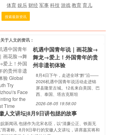
体育
娱乐
财经
军事
科技
游戏
教育
育儿
搜索最新资讯
多关于
人文
的资讯：
机遇中国青年说｜画花脸→
舞龙→爱上！外国青年的贵
州非遗初体验
8月4日下午，走进全球“黔”沿——
2026机遇中国青年说活动走进锦
屏县隆里古城。12名来自美国、巴
西、泰国、塔吉克斯坦
2026-08-05 19:58:00
徽人文讲坛|8月9日讲包拯的故事
大皖新闻讯 包拯作为北宋名臣，以“清廉公正、铁面无
私”而著称。8月9日举行的安徽人文讲坛，讲席嘉宾将和