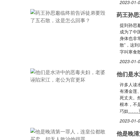
2023-01-0
药王孙思
提到孙思
成为了中
身体也非
散”，这
字叫寒食
2023-01-0
他们是水
许多人读
有潘金莲
死丈夫。
根本，不
……
巧奴
2023-01-0
他是晚清