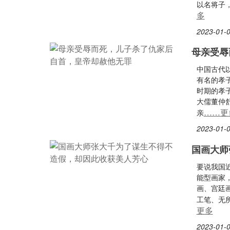
以名将子
多
2023-01-0
母亲受辱
中国古代
有名的孝
时期的孝
大儒董仲
……更
亲
2023-01-0
国画大师
要说我国
能型画家
画、宫廷
工笔、无
更多
2023-01-0