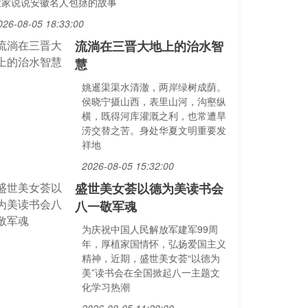
大家说说安徽名人包拯的故事
026-08-05 18:33:00
流淌在三晋大地上的治水智
慧
姚暹渠渠水清澈，两岸绿树成荫。
侯晓宁摄山西，表里山河，沟壑纵
横，既得河库灌溉之利，也常遭旱
涝交替之苦。身处华夏文明重要发
祥地
2026-08-05 15:32:00
盛世美女荟以德为美读书会
八一敬军魂
为庆祝中国人民解放军建军99周
年，厚植家国情怀，弘扬爱国主义
精神，近期，盛世美女荟“以德为
美”读书会在全国掀起八一主题文
化学习热潮