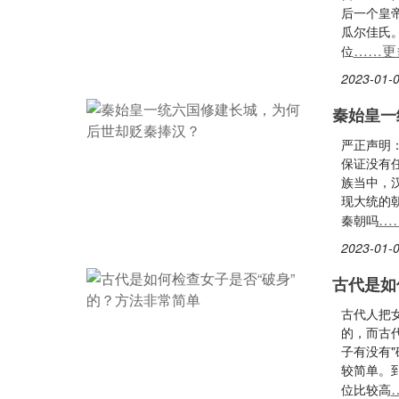
后一个皇
瓜尔佳氏。1
……更
位
2023-01-0
秦始皇一
严正声明
保证没有
族当中，
现大统的
…
秦朝吗
2023-01-0
古代是如
古代人把
的，而古
子有没有
较简单。
位比较高