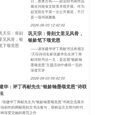
日，墨逐古风——赵宜阳书画作品
展在河南省文联美术馆开展。作为
赵宜阳生平第一次公开展览，不只
是一场书画雅集
2026-08-03 12:42:00
巩天宗：骨刻文里见风骨，
银龄笔下颂党恩
——读张建华评丁再献书法有感文
/天琮诗词名家张建华先生评丁再
献诗联书法一文，是近期“银龄翰
墨颂党恩”主题活动中难得一见的
深度艺评
2026-08-03 09:42:00
建华：评丁再献先生“银龄翰墨颂党恩”诗联
法
文 /张建华丁再献先生为“银龄翰墨颂党恩”书画交流展示
活动创作的两幅骨刻文书法集句，堪称远古文明与时代
精神深度交融的典范之作