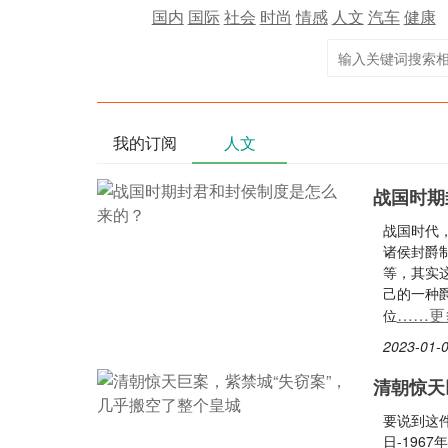
国内
国际
社会
时尚
情感
人文
汽车
健康
我的订阅
人文
战国时期
战国时代
诸侯封爵
等，其实
己的一种
……更
位
2023-01-0
清朝惊天
要说到这件
日-196