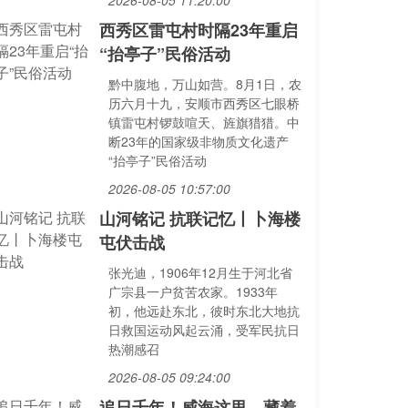
2026-08-05 11:20:00
西秀区雷屯村时隔23年重启
“抬亭子”民俗活动
黔中腹地，万山如营。8月1日，农
历六月十九，安顺市西秀区七眼桥
镇雷屯村锣鼓喧天、旌旗猎猎。中
断23年的国家级非物质文化遗产
“抬亭子”民俗活动
2026-08-05 10:57:00
山河铭记 抗联记忆丨卜海楼
屯伏击战
张光迪，1906年12月生于河北省
广宗县一户贫苦农家。1933年
初，他远赴东北，彼时东北大地抗
日救国运动风起云涌，受军民抗日
热潮感召
2026-08-05 09:24:00
追日千年！威海这里，藏着