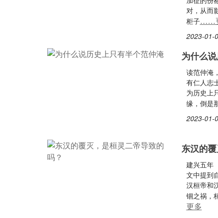
加征的份
对，从而
……
柜子
2023-01-0
为什么说
读范仲淹
有仁人志
为历史上
缘，倒是
2023-01-0
东汉的覆
建兴五年
文中提到
汉桓帝和
锢之祸，
更多