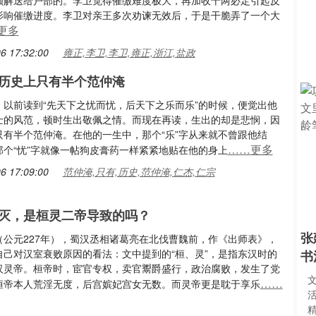
额解送给户部的。李卫觉得催缴难度极大，再加收十两必定引起反
影响催缴进度。李卫对亲王多次劝谏无效后，于是干脆弄了一个大
更多
6 17:32:00
雍正,李卫,李卫,雍正,浙江,盐政
历史上只有半个范仲淹
，以前读到“先天下之忧而忧，后天下之乐而乐”的时候，便觉出他
士的风范，顿时生出敬佩之情。而现在再读，生出的却是悲悯，因
只有半个范仲淹。在他的一生中，那个“乐”字从来就不曾跟他结
……更多
那个“忧”字就像一帖狗皮膏药一样紧紧地贴在他的身上
6 17:09:00
范仲淹,只有,历史,范仲淹,仁杰,仁宗
灭，是桓灵二帝导致的吗？
张
（公元227年），蜀汉丞相诸葛亮在北伐曹魏前，作《出师表》，
自己对汉室衰败原因的看法：文中提到的“桓、灵”，是指东汉时的
书
汉灵帝。桓帝时，宦官专权，卖官鬻爵盛行，政治腐败，发生了党
……
桓帝本人荒淫无度，后宫嫔妃宫女无数。而灵帝更是耽于享乐