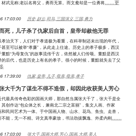
……更
，材武见称;老以名将父，勇而无算。而文鸯却是一位勇将
6 17:03:00
历史,赵云,司马,三国演义,三国,勇力
而死，儿子杀了仇家后自首，皇帝却赦他无罪
以孝治天下，人们对于孝道极为看重，在科举制还未出现的年代，
子甚至可以被举“孝廉”，从此走上仕途。历史上的孝子极多，西汉
子董黯“为母复仇”的故事流传千古，依然被人们传颂。董黯是西汉
舒的后代，也是历史上有名的孝子。很小的时候，董黯就失去了父
多
6 17:39:00
仇家,皇帝,儿子,母亲,母亲,孝子
张大千为了谋生不得不造假，却因此收获美人芳心
近代最具传奇色彩的国画大师，那自然当属张大千了，张大千是全
，其创作达“包众体之长，兼南北二宗之富丽”，集文人画、作家
画和民间艺术为一体。于中国画人物、山水、花鸟、鱼虫、走兽，
……
所不能，无一不精。诗文真率豪放，书法劲拔飘逸、外柔内刚
6 17:03:00
张大千,国画大师,芳心,国画,大师,美人