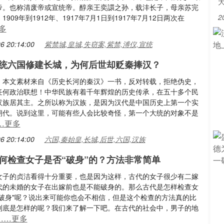
帝。也称清废帝或宣统帝。醇亲王奕譞之孙，载沣长子，母亲苏完
2
909年到1912年、1917年7月1日到1917年7月12日两次在
多
6 20:14:00
紫禁城,皇城,失窃案,紫禁,溥仪,宣统
统六国修建长城，为何后世却贬秦捧汉？
：本文素材来自《历史长河的秦汉》一书，反对转载，拒绝伪史，
任何政治联想！中华民族有着千年辉煌的历史传承，在五十多个民
汉族居其主。之所以称为汉族，是因为汉代是中国历史上第一个实
朝代。说到这里，可能有些人会比较奇怪，第一个大统的对象不是
…更多
6 20:14:00
六国,秦始皇,长城,后世,六国,汉族
何检查女子是否“破身”的？方法非常简单
女子的贞洁看得十分重要，也是因为这样，古代的女子很少有二嫁
代的未婚的女子在出嫁前也是不能破身的。那么古代是怎样检查女
"破身"呢？说出来可能你也会不相信，但是这个检查的方法真的比
到底是怎样的呢？我们来了解一下吧。在古代的社会中，男子的地
……更多