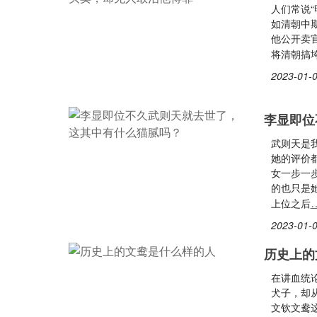
人们常说
如清朝中
他公开卖
将清朝搞垮
2023-01-0
李显即位
武则天是
她的评价
女一步一
的也只是
上位之后
2023-01-0
历史上的
在讲血统
犬子，却
文钦文鸯