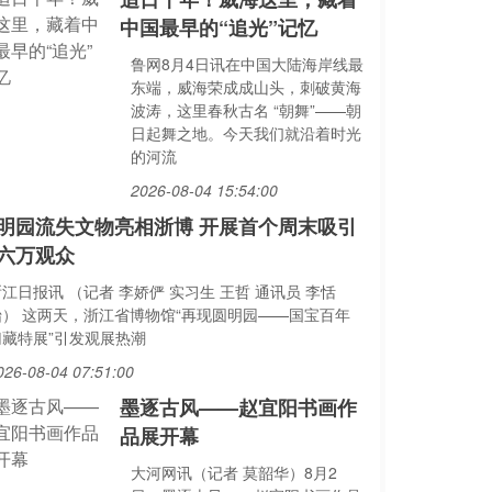
中国最早的“追光”记忆
鲁网8月4日讯在中国大陆海岸线最
东端，威海荣成成山头，刺破黄海
波涛，这里春秋古名 “朝舞”——朝
日起舞之地。今天我们就沿着时光
的河流
2026-08-04 15:54:00
明园流失文物亮相浙博 开展首个周末吸引
六万观众
江日报讯 （记者 李娇俨 实习生 王哲 通讯员 李恬
怡） 这两天，浙江省博物馆“再现圆明园——国宝百年
归藏特展”引发观展热潮
026-08-04 07:51:00
墨逐古风——赵宜阳书画作
品展开幕
大河网讯（记者 莫韶华）8月2