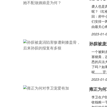
袭人也是
呢？《红
回：府中
们安排一
由最关心
2023-01-0
孙膑被庞
一个被剜
塞猪粪，
悉的兵法
了吗？如
……更
呢
2023-01-0
雍正为何
李卫在户
收钱粮一