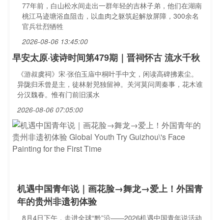
77年前，白山松水间走出一群年轻的吉林子弟，他们在湖南
桃江马迹塘浴血阻击，以血肉之躯筑起解放屏障，300余名
官兵壮烈牺牲
2026-08-06 13:45:00
早安太原·读诗时间第479期｜晋祠怀古 流水千秋
《游叔虞祠》宋·张伯玉庙中桐叶手中文，闲读高碑拂素尘。
异陇归禾曾是主，徒林射兕独留神。关河莫问周秦事，花木谁
分汉魏春。惟有门前旧溪水
2026-08-06 07:05:00
机遇中国青年说｜画花脸→舞龙→爱上！外国青
年的贵州非遗初体验
8月4日下午，走进全球“黔”沿——2026机遇中国青年说活动