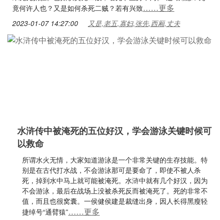
……更多
竟何许人也？又是如何杀死二贼？若有兴致
2023-01-07 14:27:00
又是,老五,寡妇,张先,西厢,丈夫
水浒传中被淹死的五位好汉，学会游泳关键时候可
以救命
所谓水火无情，大家知道游泳是一个非常关键的生存技能。特
别是在古代打水战，不会游泳那可是要命了，即使不被人杀
死，掉到水中马上就可能被淹死。水浒中就有几个好汉，因为
不会游泳，最后在战场上没被杀死反而被淹死了。死的非常不
值，而且也很窝囊。一侯健侯建是裁缝出身，因人长得黑瘦轻
……更多
捷绰号“通臂猿”