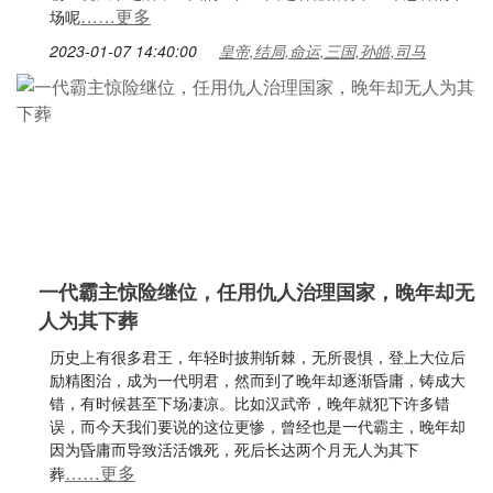
……更多
场呢
2023-01-07 14:40:00
皇帝,结局,命运,三国,孙皓,司马
一代霸主惊险继位，任用仇人治理国家，晚年却无
人为其下葬
历史上有很多君王，年轻时披荆斩棘，无所畏惧，登上大位后
励精图治，成为一代明君，然而到了晚年却逐渐昏庸，铸成大
错，有时候甚至下场凄凉。比如汉武帝，晚年就犯下许多错
误，而今天我们要说的这位更惨，曾经也是一代霸主，晚年却
因为昏庸而导致活活饿死，死后长达两个月无人为其下
……更多
葬