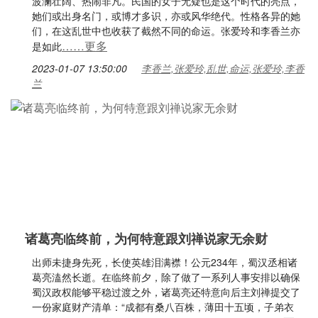
波澜壮阔、热闹非凡。民国的女子无疑也是这个时代的亮点，
她们或出身名门，或博才多识，亦或风华绝代。性格各异的她
们，在这乱世中也收获了截然不同的命运。张爱玲和李香兰亦
……更多
是如此
2023-01-07 13:50:00
李香兰,张爱玲,乱世,命运,张爱玲,李香
兰
诸葛亮临终前，为何特意跟刘禅说家无余财
出师未捷身先死，长使英雄泪满襟！公元234年，蜀汉丞相诸
葛亮溘然长逝。在临终前夕，除了做了一系列人事安排以确保
蜀汉政权能够平稳过渡之外，诸葛亮还特意向后主刘禅提交了
一份家庭财产清单：“成都有桑八百株，薄田十五顷，子弟衣