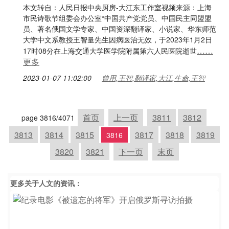
本文转自：人民日报中央厨房-大江东工作室视频来源：上海
市民诗歌节组委会办公室“中国共产党党员、中国民主同盟盟
员、著名俄国文学专家、中国资深翻译家、小说家、华东师范
大学中文系教授王智量先生因病医治无效，于2023年1月2日
……
17时08分在上海交通大学医学院附属第六人民医院逝世
更多
2023-01-07 11:02:00
曾用,王智,翻译家,大江,生命,王智
首页
上一页
3811
3812
page 3816/4071
3813
3814
3815
3817
3818
3819
3816
3820
3821
下一页
末页
更多关于
人文
的资讯：