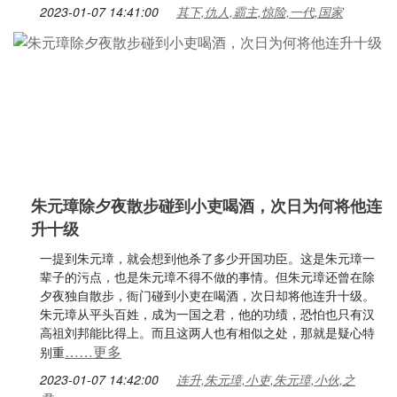
2023-01-07 14:41:00
其下,仇人,霸主,惊险,一代,国家
朱元璋除夕夜散步碰到小吏喝酒，次日为何将他连
升十级
一提到朱元璋，就会想到他杀了多少开国功臣。这是朱元璋一
辈子的污点，也是朱元璋不得不做的事情。但朱元璋还曾在除
夕夜独自散步，衙门碰到小吏在喝酒，次日却将他连升十级。
朱元璋从平头百姓，成为一国之君，他的功绩，恐怕也只有汉
高祖刘邦能比得上。而且这两人也有相似之处，那就是疑心特
……更多
别重
2023-01-07 14:42:00
连升,朱元璋,小吏,朱元璋,小伙,之