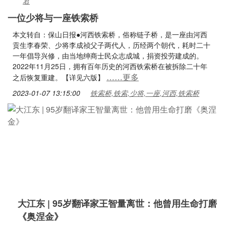
君
一位少将与一座铁索桥
本文转自：保山日报●河西铁索桥，俗称链子桥，是一座由河西
贡生李春荣、少将李成祯父子两代人，历经两个朝代，耗时二十
一年倡导兴修，由当地绅商士民众志成城，捐资投劳建成的。
2022年11月25日，拥有百年历史的河西铁索桥在被拆除二十年
……更多
之后恢复重建。【详见六版】
2023-01-07 13:15:00
铁索桥,铁索,少将,一座,河西,铁索桥
大江东 | 95岁翻译家王智量离世：他曾用生命打磨
《奥涅金》