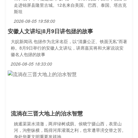
走进锦屏县隆里古城。12名来自美国、巴西、泰国、塔吉克
斯坦
2026-08-05 19:58:00
安徽人文讲坛|8月9日讲包拯的故事
大皖新闻讯 包拯作为北宋名臣，以“清廉公正、铁面无私”而著
称。8月9日举行的安徽人文讲坛，讲席嘉宾将和大家说说安
徽名人包拯的故事
2026-08-05 18:33:00
流淌在三晋大地上的治水智慧
姚暹渠渠水清澈，两岸绿树成荫。侯晓宁摄山西，表里山
河，沟壑纵横，既得河库灌溉之利，也常遭旱涝交替之苦。
身处华夏文明重要发祥地