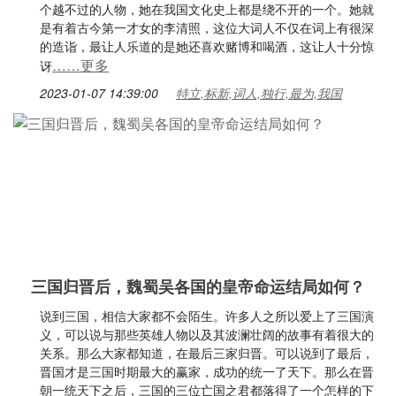
个越不过的人物，她在我国文化史上都是绕不开的一个。她就
是有着古今第一才女的李清照，这位大词人不仅在词上有很深
的造诣，最让人乐道的是她还喜欢赌博和喝酒，这让人十分惊
……更多
讶
2023-01-07 14:39:00
特立,标新,词人,独行,最为,我国
三国归晋后，魏蜀吴各国的皇帝命运结局如何？
说到三国，相信大家都不会陌生。许多人之所以爱上了三国演
义，可以说与那些英雄人物以及其波澜壮阔的故事有着很大的
关系。那么大家都知道，在最后三家归晋。可以说到了最后，
晋国才是三国时期最大的赢家，成功的统一了天下。那么在晋
朝一统天下之后，三国的三位亡国之君都落得了一个怎样的下