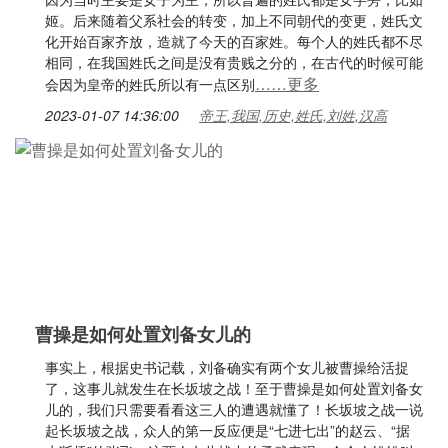
姬。后来随着父系社会的转变，加上不同朝代的变更，姓氏文
化开始百家齐放，造就了今天的百家姓。每个人的姓氏都不尽
相同，在我国姓氏之间是没有贵贱之分的，在古代的时候可能
……更多
会因为皇帝的姓氏所以有一点区别
2023-01-07 14:36:00
帝王,我国,历史,姓氏,刘姓,汉高
曹操是如何处置刘备女儿的
事实上，根据史书记载，刘备确实有两个女儿被曹操给活捉
了，这事儿就发生在长坂坡之战！至于曹操是如何处置刘备女
儿的，我们只需要看看这三人的遭遇就懂了！长坂坡之战一说
起长坂坡之战，众人的第一反应便是“七进七出”的赵云、“据