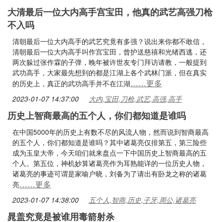
大清最后一位大内高手宫宝田，他真的武艺高强刀枪
不入吗
清朝最后一位大内高手的武艺究竟有多强？说出来你都不敢信，
清朝最后一位大内高手叫作宫宝田，曾护送慈禧和光绪西逃，还
两次躲过张作霖的子弹，晚年被许世友专门拜访请教，一般提到
武功高手，大家最先想到的都是江湖上各个武林门派，但在真实
……更多
的历史上，真正的武功高手并不在江湖
2023-01-07 14:37:00
大内,宝田,刀枪,武艺,高强,高手
历史上智商最高的五个人，你们都知道是谁吗
在中国5000年的历史上有数不尽的风流人物，然而说到智商最高
的五个人，你们都知道是谁吗？其中诸葛亮仅排第五，第三险些
成为玉皇大帝，今天咱们就来盘点一下中国历史上智商最高的五
个人。第五位，神机妙算诸葛亮作为耳熟能详的一位历史人物，
诸葛亮的事迹可谓是家喻户晓，刘备为了请出有卧龙之称的诸葛
……更多
亮
2023-01-07 14:38:00
五个人,智商,历史,子牙,周公,诸葛亮
晁盖究竟是被谁用毒箭射杀