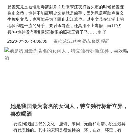
晁盖究竟是被谁用毒箭射杀？后来宋江夜打曾头市的时候晁盖缠
住史文恭，也并不能证明史文恭就是凶手，因为晁盖帮助卢俊义
生擒史文恭，也可能是为了阻止宋江篡位。以史文恭在江湖上的
地位和超一流的身手，要射杀晁盖，还真用不上毒箭，而且“伏
……更多
兵”中也并没有看到那匹抢眼的照夜玉狮子马
2023-01-07 14:39:00
毒箭,宋江,林冲,梁山,嫌疑,呼延
她是我国最为著名的女词人，特立独行标新立异，
喜欢喝酒
要说到我国古代的文化，唐诗、宋词、元曲和明清小说是最具
有代表性的。其中的宋词是很独特的一环，在这一环里，有一