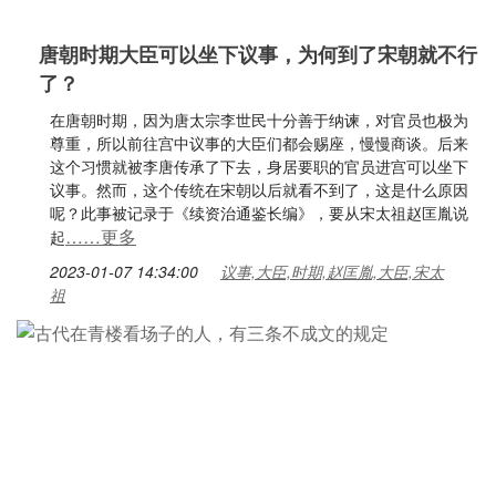
唐朝时期大臣可以坐下议事，为何到了宋朝就不行
了？
在唐朝时期，因为唐太宗李世民十分善于纳谏，对官员也极为
尊重，所以前往宫中议事的大臣们都会赐座，慢慢商谈。后来
这个习惯就被李唐传承了下去，身居要职的官员进宫可以坐下
议事。然而，这个传统在宋朝以后就看不到了，这是什么原因
呢？此事被记录于《续资治通鉴长编》，要从宋太祖赵匡胤说
……更多
起
2023-01-07 14:34:00
议事,大臣,时期,赵匡胤,大臣,宋太
祖