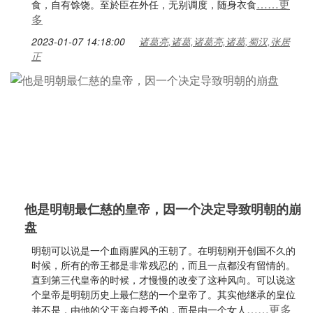
……更
食，自有馀饶。至於臣在外任，无别调度，随身衣食
多
2023-01-07 14:18:00
诸葛亮,诸葛,诸葛亮,诸葛,蜀汉,张居
正
他是明朝最仁慈的皇帝，因一个决定导致明朝的崩
盘
明朝可以说是一个血雨腥风的王朝了。在明朝刚开创国不久的
时候，所有的帝王都是非常残忍的，而且一点都没有留情的。
直到第三代皇帝的时候，才慢慢的改变了这种风向。可以说这
个皇帝是明朝历史上最仁慈的一个皇帝了。其实他继承的皇位
……更多
并不是，由他的父王亲自授予的，而是由一个女人