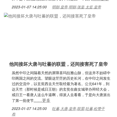
2023-01-07 14:25:00
明朝,皇帝,明朝,张皇,太监,皇帝
他间接坏大唐与吐蕃的联盟，还间接害死了皇帝
虽然中印之间隔着天然的屏障喜玛拉雅山脉，但这并不妨碍中
印两国之间的交流。望眼这茫茫的历史长河，在中印之间发生
过的交流中，以玄奘西去天竺取经最为著名。公元641年，到
达天竺（那时候是戒日王朝）的玄奘在曲女城举办辩经大会，
戒日王一看唐人这么牛逼啊，得派人去看看，于是向大唐派出
……更多
了第一批使节
2023-01-07 14:25:00
吐蕃,大唐,皇帝,联盟,吐蕃,松赞干
布