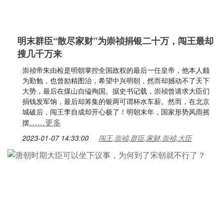
明末群臣“散尽家财”为崇祯捐银二十万，闯王最却
搜几千万来
崇祯帝朱由检是明朝掌控全国政权的最后一任皇帝，他本人颇
为勤勉，也曾励精图治，希望中兴明朝，然而却撼动不了天下
大势，最后在煤山自缢殉国。据史书记载，崇祯曾请求大臣们
捐钱发军饷，最后却筹集的银两可谓杯水车薪。然而，在北京
城破后，闯王李自成却开心极了！明朝末年，国家形势风雨摇
……更多
摆
2023-01-07 14:33:00
闯王,崇祯,群臣,家财,崇祯,大臣