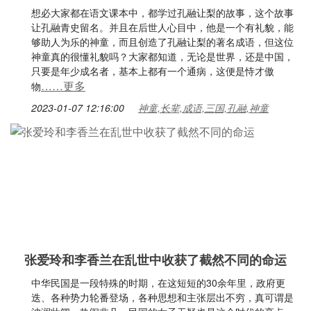
想必大家都在语文课本中，都学过孔融让梨的故事，这个故事
让孔融青史留名。并且在后世人心目中，他是一个有礼貌，能
够助人为乐的神童，而且创造了孔融让梨的著名成语，但这位
神童真的很懂礼貌吗？大家都知道，无论是世界，还是中国，
只要是年少成名者，基本上都有一个通病，这便是恃才傲
……更多
物
2023-01-07 12:16:00
神童,长辈,成语,三国,孔融,神童
张爱玲和李香兰在乱世中收获了截然不同的命运
中华民国是一段特殊的时期，在这短短的30余年里，政府更
迭、各种势力轮番登场，各种思想和主张层出不穷，真可谓是