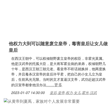
他权力大到可以随意废立皇帝，毒害皇后让女儿做
皇后
在西汉王朝中，可以权倾朝野废立皇帝的权臣，非霍光莫属。
他是汉武帝的托孤大臣，是大将军霍去病的弟弟，权倾朝野几
十年，是西汉王朝三朝元老。看皇帝不听话就换掉，他两度换
帝，并且毒杀汉宣帝的皇后许平君，把自己的小女儿立为皇
后，生前风光无限。当时的文才直逼汉文帝，武功赶超汉武帝
……更多
的汉宣帝都拿他没办法
2023-01-07 14:30:00
皇后,皇帝,权力,女儿,霍光,汉武