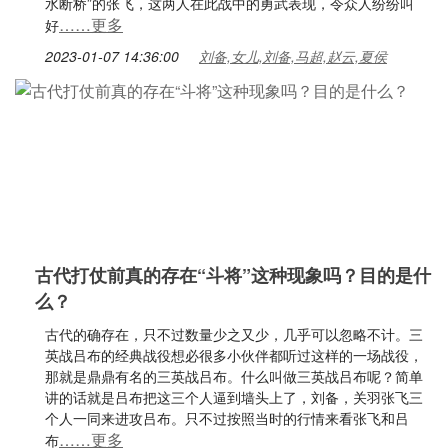
水断桥”的张飞，这两人在此战中的勇武表现，令众人纷纷叫
……更多
好
2023-01-07 14:36:00
刘备,女儿,刘备,马超,赵云,夏侯
古代打仗前真的存在“斗将”这种现象吗？目的是什
么？
古代的确存在，只不过数量少之又少，几乎可以忽略不计。三
英战吕布的经典战役想必很多小伙伴都听过这样的一场战役，
那就是鼎鼎有名的三英战吕布。什么叫做三英战吕布呢？简单
讲的话就是吕布把这三个人逼到墙头上了，刘备，关羽张飞三
个人一同来进攻吕布。只不过按照当时的行情来看张飞和吕
……更多
布