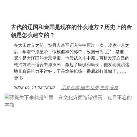
古代的辽国和金国是现在的什么地方？历史上的金
朝是怎么建立的？
在大宋建立之前，契丹人甚至还入主中原过一次，攻克汴京之
后，学着中原皇帝，假模假样的称帝，改国号为“辽”，是谁
呢？是大辽国的太宗皇帝，他尝试入主中原，可惜发现自己的
统治方法不适合中原汉民，激起了民愤和民变，他发现统治这
……
地儿真是吃力不讨好，于是烧杀抢掠一番后就打算撤了
更多
2023-01-11 23:13:00
辽国,金国,地方,历史,中原,完颜