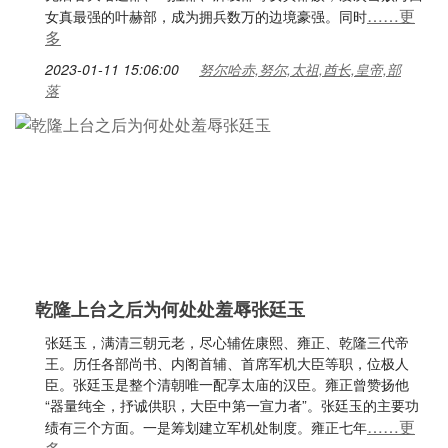
……更
女真最强的叶赫部，成为拥兵数万的边境豪强。同时
多
2023-01-11 15:06:00
努尔哈赤,努尔,太祖,酋长,皇帝,部
落
乾隆上台之后为何处处羞辱张廷玉
张廷玉，满清三朝元老，尽心辅佐康熙、雍正、乾隆三代帝
王。历任各部尚书、内阁首辅、首席军机大臣等职，位极人
臣。张廷玉是整个清朝唯一配享太庙的汉臣。雍正曾赞扬他
“器量纯全，抒诚供职，大臣中第一宣力者”。张廷玉的主要功
……更
绩有三个方面。一是筹划建立军机处制度。雍正七年