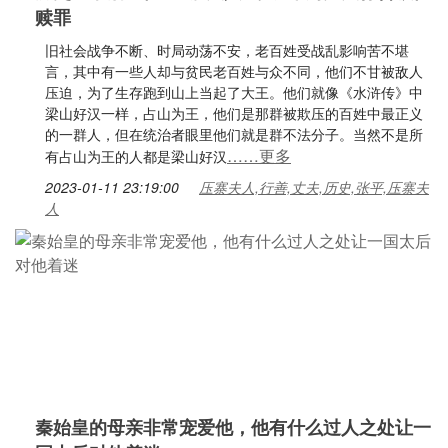
赎罪
旧社会战争不断、时局动荡不安，老百姓受战乱影响苦不堪
言，其中有一些人却与贫民老百姓与众不同，他们不甘被敌人
压迫，为了生存跑到山上当起了大王。他们就像《水浒传》中
梁山好汉一样，占山为王，他们是那群被欺压的百姓中最正义
的一群人，但在统治者眼里他们就是群不法分子。当然不是所
……更多
有占山为王的人都是梁山好汉
2023-01-11 23:19:00
压寨夫人,行善,丈夫,历史,张平,压寨夫
人
秦始皇的母亲非常宠爱他，他有什么过人之处让一