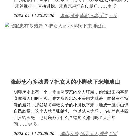
……更多
“宋朝魏征”，直接进谏。宋真宗赵恒在位期间
2023-01-11 23:27:00
墓葬,清廉,宰相,元老,千年,一生
张献忠有多残暴？把女人的小脚砍下来堆成山
明朝历史上有一个非常血腥变态的杀人狂魔，他做出来的事简
直颠覆人们的三观。他之所以出名不是因为弑杀，而是有个特
殊的癖好，那就是将年轻女子的小脚砍下来，堆成一座小山供
自己欣赏。这个人就是张献忠，他以杀人为乐，当初差点将四
川人给灭绝。他到底做了什么？结局又如何呢？天启年
……更多
间
2023-01-11 23:28:00
成山,小脚,残暴,女人,进忠,四川