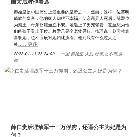
国太后对他着迷
秦始皇是中国历史上最重要的皇帝之一。然而，这样一位英明
威武的皇帝，他的家人却很不幸福。父亲嬴异人死后，懿即位
为秦王，母亲赵姬坐立不安。她迷上了男宠赖爱，甚至想为他
们的孩子登上王位。赖爱只是个宠物男孩。按理说，赵霁就算
喜欢她，也不应该对她如此执着。他到底有什么过人之
……更多
处
2023-01-11 23:24:00
一国,秦始皇,太后,母亲,吕不韦,嬴
政
薛仁贵活埋敌军十三万俘虏，还逼公主为妃是为
何？