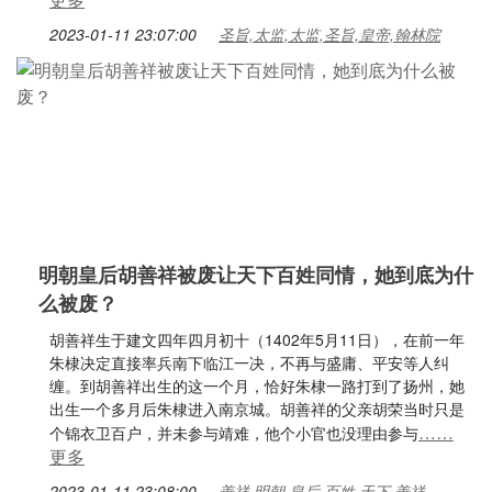
2023-01-11 23:07:00
圣旨,太监,太监,圣旨,皇帝,翰林院
明朝皇后胡善祥被废让天下百姓同情，她到底为什
么被废？
胡善祥生于建文四年四月初十（1402年5月11日），在前一年
朱棣决定直接率兵南下临江一决，不再与盛庸、平安等人纠
缠。到胡善祥出生的这一个月，恰好朱棣一路打到了扬州，她
出生一个多月后朱棣进入南京城。胡善祥的父亲胡荣当时只是
……
个锦衣卫百户，并未参与靖难，他个小官也没理由参与
更多
2023-01-11 23:08:00
善祥,明朝,皇后,百姓,天下,善祥