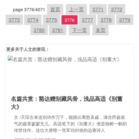
首页
上一页
3771
3772
page 3776/4071
3773
3774
3775
3777
3778
3779
3776
3780
3781
下一页
末页
更多关于
人文
的资讯：
名篇共赏：豁达赠别藏风骨，浅品高适《别董
大》
文 /天琮古来送别诗作万千，能跳出离愁哀戚，满含昂扬底
气的篇章寥寥无几。高适笔下的《别董大》便是独树一帜的
传世佳作。这位大唐唯一凭军功封侯的边塞诗人