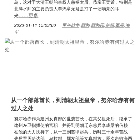
岛，这对于大清王朝的掌权人慈禧太后、恭亲王奕䜣，特别是
北洋水师的主要负责人李鸿章无疑是打了一记响亮的耳
……更多
光
2023-01-11 15:03:00
甲午战争,颐和,颐和园,慈禧,军费,海
军
从一个部落酋长，到清朝太祖皇帝，努尔哈赤有何
过人之处
努尔哈赤作为建州女真部的世袭酋长，在其父祖死后，继承了
建州左卫指挥使的官职，并得到明朝辽东总兵李成梁的信赖，
在他的大力扶持下，从十三副盔甲起兵，历时三十余年苦战，
先后吞灭哈达部、乌拉部、辉发部等女真部族，屡次击败海西