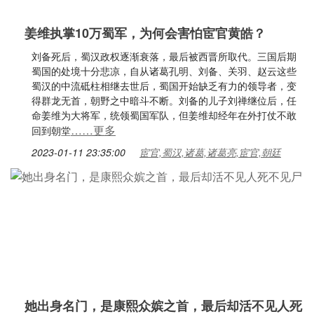
姜维执掌10万蜀军，为何会害怕宦官黄皓？
刘备死后，蜀汉政权逐渐衰落，最后被西晋所取代。三国后期
蜀国的处境十分悲凉，自从诸葛孔明、刘备、关羽、赵云这些
蜀汉的中流砥柱相继去世后，蜀国开始缺乏有力的领导者，变
得群龙无首，朝野之中暗斗不断。刘备的儿子刘禅继位后，任
命姜维为大将军，统领蜀国军队，但姜维却经年在外打仗不敢
……更多
回到朝堂
2023-01-11 23:35:00
宦官,蜀汉,诸葛,诸葛亮,宦官,朝廷
她出身名门，是康熙众嫔之首，最后却活不见人死