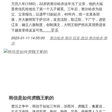
万历八年(1580)，22岁的努尔哈赤这年当了父亲，他的大福
晋佟佳氏给他生了第一个儿子褚英。三年后，努尔哈赤为祖
父、父亲报仇，以遗甲13副起兵，40年内，统一女真各部
落，并大败明军于萨尔浒，攻克沈阳，取辽阳，下广宁，进驻
辽东，确立八旗制度，创制满文，大明王朝俨然在其强势进攻
……更多
下越发变得岌岌可危
2023-01-11 14:55:00
努尔哈赤,努尔,狂妄,政治,努尔哈赤,努
尔
韩信是如何虏魏王豹的
楚汉之争中，韩信于短短三年间，涉西河，虏魏王，禽夏说，
引兵下井陉，诛成安君，徇赵，胁燕，定齐，南摧楚人之兵二