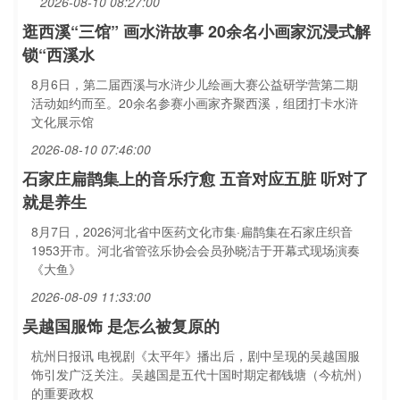
2026-08-10 08:27:00
逛西溪“三馆” 画水浒故事 20余名小画家沉浸式解
锁“西溪水
8月6日，第二届西溪与水浒少儿绘画大赛公益研学营第二期
活动如约而至。20余名参赛小画家齐聚西溪，组团打卡水浒
文化展示馆
2026-08-10 07:46:00
石家庄扁鹊集上的音乐疗愈 五音对应五脏 听对了
就是养生
8月7日，2026河北省中医药文化市集·扁鹊集在石家庄织音
1953开市。河北省管弦乐协会会员孙晓洁于开幕式现场演奏
《大鱼》
2026-08-09 11:33:00
吴越国服饰 是怎么被复原的
杭州日报讯 电视剧《太平年》播出后，剧中呈现的吴越国服
饰引发广泛关注。吴越国是五代十国时期定都钱塘（今杭州）
的重要政权