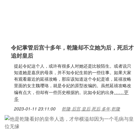
令妃掌管后宫十多年，乾隆却不立她为后，死后才
追封皇后
提起令妃这个人，或许有很多人对她还是比较陌生。或者说只
知道她是嘉庆的母亲，并不知令妃生前的一些往事。如果大家
有观看最近的延禧攻略，那应该知道这个令妃是谁，延禧攻略
里面的女主魏璎珞，就是令妃的原型改编的。虽然延禧攻略改
……更
编有点大，但却有一些历史根据的。比如令妃的出身
多
2023-01-11 23:11:00
乾隆,后宫,皇后,死后,多年,乾隆