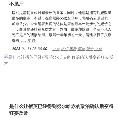
不见尸
康熙是清朝在位时间最长的皇帝，同时，他也是拥有后妃数量
最多的皇帝，不过，在康熙那55位妃子中，能够得到册封的
却非常少。今天笔者要说的这位是康熙最早一批册封的妃子之
一，而且她还排在众嫔之首，然而，最终却落得一个活不见人
死不见尸的凄惨结局。康熙十年年初的一天，清廷举行了八旗
……更多
选秀
2023-01-11 23:36:00
之首,名门,李氏,李永,妃子,之首
是什么让褚英已经得到努尔哈赤的政治确认后变得
狂妄反常