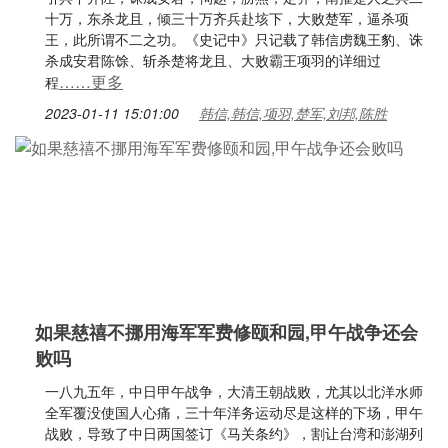
十万，东杀龙且，倾三十万齐兵赴垓下，大败楚军，逼杀项
王，此所谓不二之功。《史记中》只记载了韩信虏魏王豹、诛
杀成安君陈馀、斩杀楚将龙且、大败霸王项羽的详细过
……更多
程
2023-01-11 15:01:00
韩信,韩信,项羽,楚军,刘邦,陈胜
如果慈禧不挪用海军军费修颐和园,甲午战争还会
败吗
一八九五年，中日甲午战争，大清王朝战败，尤其以北洋水师
全军覆没使国人心痛，三十年洋务运动尽是这样的下场，甲午
战败，导致了中日两国签订《马关条约》，割让台湾和澎湖列