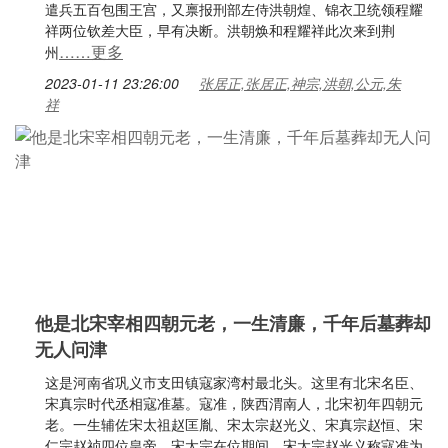
遣兵五百包围王宫，又禀报刑部左侍洪朝煌、锦衣卫统领程耀
祥两位钦差大臣，早有决断。洪朝焕和程耀祥此次来到荆
……更多
州
2023-01-11 23:26:00
张居正,张居正,神宗,洪朝,公元,朱
祥
他是北宋宰相四朝元老，一生清廉，千年后墓葬却
无人问津
这是河南省巩义市支田镇寇家湾村最北头。这里有北宋名臣、
宋真宗时代丞相寇准墓。寇准，陕西渭南人，北宋初年四朝元
老。一生辅佐宋太祖赵匡胤、宋太宗赵光义、宋真宗赵恒、宋
仁宗赵祯四位皇帝。宋太宗在位期间，宋太宗赵光义称寇准为