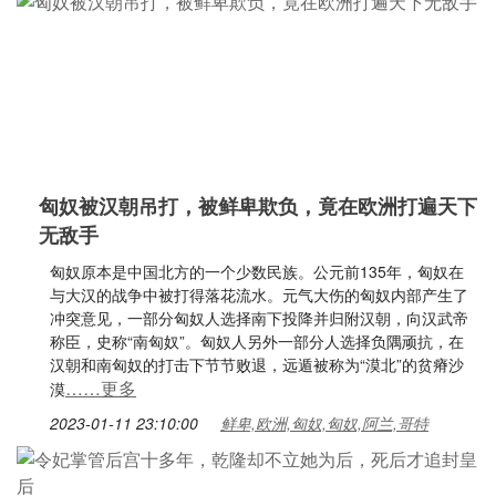
匈奴被汉朝吊打，被鲜卑欺负，竟在欧洲打遍天下
无敌手
匈奴原本是中国北方的一个少数民族。公元前135年，匈奴在
与大汉的战争中被打得落花流水。元气大伤的匈奴内部产生了
冲突意见，一部分匈奴人选择南下投降并归附汉朝，向汉武帝
称臣，史称“南匈奴”。匈奴人另外一部分人选择负隅顽抗，在
汉朝和南匈奴的打击下节节败退，远遁被称为“漠北”的贫瘠沙
……更多
漠
2023-01-11 23:10:00
鲜卑,欧洲,匈奴,匈奴,阿兰,哥特