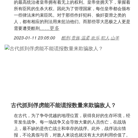
的最高统治者皇帝拥有着无上的权利。皇帝坐拥天下，掌握着
所有臣民的生杀大权。因此为了管理国家，每任皇帝都会颁布
一些律法来约束臣民。对于那些作奸犯科、偷奸耍滑之类的
人，都有相应的刑法用来惩治他们。而那些罪大恶极之人更是
……更多
需要遭受酷刑
2023-01-11 23:05:00
酷刑,贵族,温柔,欢乐,犯人,山羊
古代抓到俘虏能不能谎报数量来欺骗敌人？
在古代，为了争夺优越的地理位置，获得良好的生存环境，经
常发生战争。每一场战争又会导致大量的人员伤亡，在战场
上，最不缺的是伤亡战士和幸存的战俘。此外，战俘说出情
报，不论真假与否，对敌人来说也就没有太大的利用价值了。