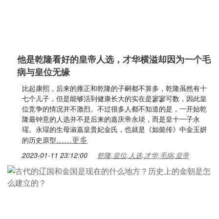
他是乾隆看好的皇帝人选，才华横溢却因为一个毛
病与皇位无缘
比起康熙，后来的雍正和乾隆的子嗣都不算多，乾隆虽然有十
七个儿子，但是能够活到健康长大的实在是寥寥可数，因此皇
位竞争的情况并不激烈。不过很多人都不知道的是，一开始乾
隆最钟意的人选并不是后来的嘉庆帝永琰，而是皇十一子永
瑆。永瑆的生母淑嘉皇贵妃金氏，也就是《如懿传》中金玉妍
……更多
的历史原型
2023-01-11 23:12:00
乾隆,皇位,人选,才华,毛病,皇帝