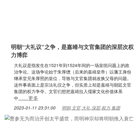
明朝“大礼议”之争，是嘉靖与文官集团的深层次权
力博弈
大礼议是指发生在1521年到1524年间的一场皇统问题上的政
治争论。这场争论始于朱厚熜（后来的嘉靖皇帝）以藩王身份
继承堂兄朱厚照的皇位，导致与文官集团就改换父母的问题。
这件事表面上是宗法礼仪之争，但实质上却是嘉靖与朝廷文官
集团的权力争夺。文官们想把嘉靖拉入儒家文化价值体系
……更多
中
2023-01-11 23:31:00
明朝,文官,大礼,深层,权力,集团