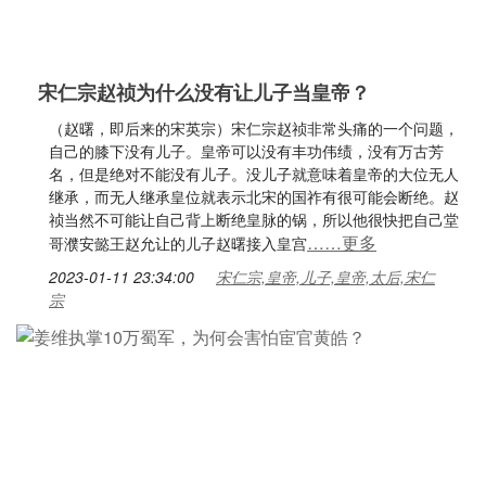
宋仁宗赵祯为什么没有让儿子当皇帝？
（赵曙，即后来的宋英宗）宋仁宗赵祯非常头痛的一个问题，
自己的膝下没有儿子。皇帝可以没有丰功伟绩，没有万古芳
名，但是绝对不能没有儿子。没儿子就意味着皇帝的大位无人
继承，而无人继承皇位就表示北宋的国祚有很可能会断绝。赵
祯当然不可能让自己背上断绝皇脉的锅，所以他很快把自己堂
……更多
哥濮安懿王赵允让的儿子赵曙接入皇宫
2023-01-11 23:34:00
宋仁宗,皇帝,儿子,皇帝,太后,宋仁
宗