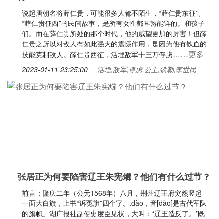
说起唐朝名将薛仁贵，可能很多人都不陌生，“薛仁贵东征”、
“薛仁贵征西”的民间故事，是所有女性都耳熟能详的。和孩子
们。而在薛仁贵所处的那个时代，他的威望更加的厉害！但薛
仁贵之所以对敌人有如此强大的震慑作用，是因为他有铁血的
……更多
技能克制敌人。薛仁贵西征，活埋敌军十三万俘虏
2023-01-11 23:25:00
活埋,敌军,俘虏,公主,铁勒,李世民
张居正为何要陷害辽王朱宪㸅？他们有什么过节？
前言：隆庆二年（公元1568年）八月，荆州辽王府突然竖起
一面大白旗，上书“诉冤旗”四个字。.dào，音[dào]是古代军队
的旗帜。湖广报社副使史度臣见状，大叫：“辽王造反了。”既