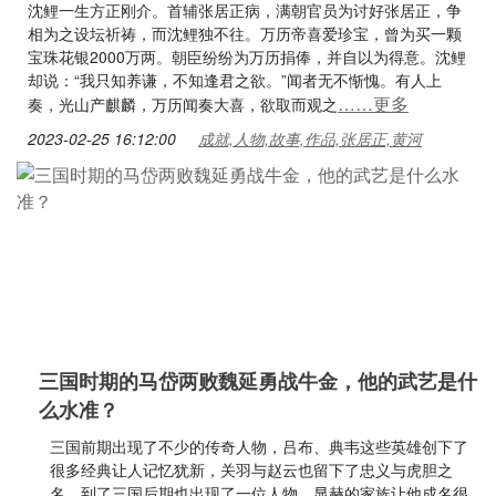
沈鲤一生方正刚介。首辅张居正病，满朝官员为讨好张居正，争
相为之设坛祈祷，而沈鲤独不往。万历帝喜爱珍宝，曾为买一颗
宝珠花银2000万两。朝臣纷纷为万历捐俸，并自以为得意。沈鲤
却说：“我只知养谦，不知逢君之欲。”闻者无不惭愧。有人上
……更多
奏，光山产麒麟，万历闻奏大喜，欲取而观之
2023-02-25 16:12:00
成就,人物,故事,作品,张居正,黄河
三国时期的马岱两败魏延勇战牛金，他的武艺是什
么水准？
三国前期出现了不少的传奇人物，吕布、典韦这些英雄创下了
很多经典让人记忆犹新，关羽与赵云也留下了忠义与虎胆之
名。到了三国后期也出现了一位人物，显赫的家族让他成名很