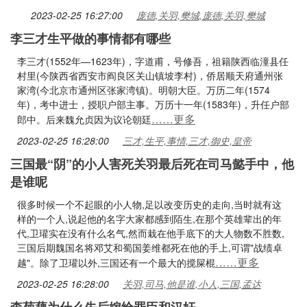
2023-02-25 16:27:00
庞德,关羽,樊城,庞德,关羽,樊城
李三才生平做的事情都有哪些
李三才(1552年—1623年)，字道甫，号修吾，祖籍陕西临潼县任
村里(今陕西省西安市阎良区关山镇坡李村)，侨居顺天府通州张
家湾(今北京市通州区张家湾镇)。明朝大臣。万历二年(1574
年)，考中进士，授职户部主事。万历十一年(1583年)，升任户部
……更多
郎中。后来魏允贞因为议论朝廷
2023-02-25 16:28:00
三才,生平,事情,三才,御史,皇帝
三国最“阴”的小人害死关羽最后死在司马懿手中，他
是谁呢
很多时候一个不起眼的小人物,足以改变历史的走向,当时就有这
样的一个人,说起他的名字大家都感到陌生,在那个英雄辈出的年
代,卫瓘实在没有什么名气,然而栽在他手底下的大人物数不胜数,
三国后期魏国名将邓艾和蜀国姜维都死在他的手上,可谓"战绩卓
……更多
越"。除了卫瓘以外,三国还有一个最大的搅屎棍
2023-02-25 16:28:00
关羽,司马,他是谁,小人,三国,孟达