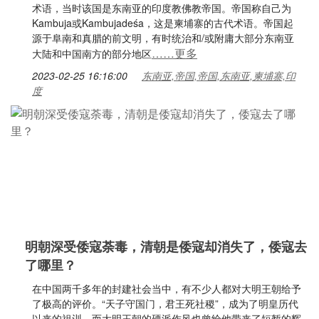
术语，当时该国是东南亚的印度教佛教帝国。帝国称自己为
Kambuja或Kambujadeśa，这是柬埔寨的古代术语。帝国起
源于阜南和真腊的前文明，有时统治和/或附庸大部分东南亚
……更多
大陆和中国南方的部分地区
2023-02-25 16:16:00
东南亚,帝国,帝国,东南亚,柬埔寨,印
度
明朝深受倭寇荼毒，清朝是倭寇却消失了，倭寇去
了哪里？
在中国两千多年的封建社会当中，有不少人都对大明王朝给予
了极高的评价。“天子守国门，君王死社稷”，成为了明皇历代
以来的祖训。而大明王朝的硬派作风也曾给他带来了短暂的辉