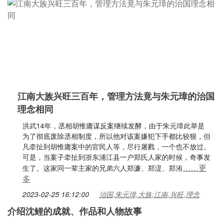
江南大族兴旺三百年，管理方法竟与朱元璋的治国
理念相同
洪武14年，丞相胡惟庸谋反案继续发酵，由于朱元璋此举是
为了彻底废除丞相制度，所以他对该案嫌犯下手都比较狠，但
凡牵扯到胡惟庸案中的官民人等，尽行屠戮，一个也不放过。
可是，当案子牵扯到浙东浦江县一户郑氏人家的时候，奇事发
……更
生了。这家同一辈主家的兄弟六人郑濂、郑湜、郑洧
多
2023-02-25 16:12:00
治国,朱元璋,大族,江南,兴旺,理念
介绍沈鲤的成就、作品和人物故事