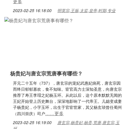
更多
2023-02-25 16:18:00
明英宗,王振,太监,皇帝,时期,专业
杨贵妃与唐玄宗荒唐事有哪些？
开元二十五年（737），唐玄宗的宠妃武惠妃病死，唐玄宗因
而终日郁郁寡欢，食不知味。宦官高力士深知圣意，向唐玄宗
推荐了寿王李瑁之妃杨玉环。从此以后，这个原本默默无闻的
王妃开始登上历史舞台，深深地影响了一代帝王。儿媳变成妻
子杨贵妃，小字玉环，出生于官宦世家，其父杨玄琰曾任蜀州
……更多
（四川崇庆）司户
2023-02-25 16:19:00
唐玄宗,杨贵妃,杨贵,荒唐,唐玄宗,玉
环