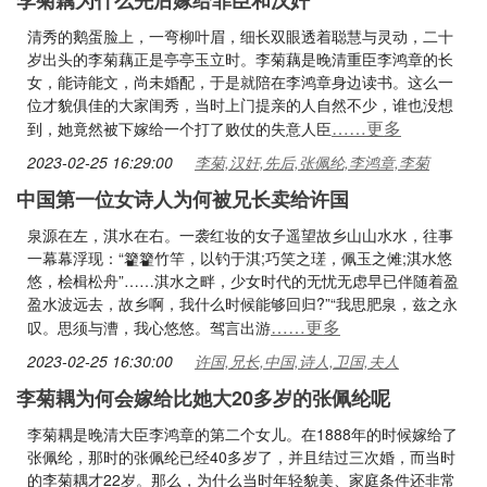
李菊藕为什么先后嫁给罪臣和汉奸
清秀的鹅蛋脸上，一弯柳叶眉，细长双眼透着聪慧与灵动，二十
岁出头的李菊藕正是亭亭玉立时。李菊藕是晚清重臣李鸿章的长
女，能诗能文，尚未婚配，于是就陪在李鸿章身边读书。这么一
位才貌俱佳的大家闺秀，当时上门提亲的人自然不少，谁也没想
……更多
到，她竟然被下嫁给一个打了败仗的失意人臣
2023-02-25 16:29:00
李菊,汉奸,先后,张佩纶,李鸿章,李菊
中国第一位女诗人为何被兄长卖给许国
泉源在左，淇水在右。一袭红妆的女子遥望故乡山山水水，往事
一幕幕浮现：“籊籊竹竿，以钓于淇;巧笑之瑳，佩玉之傩;淇水悠
悠，桧楫松舟”……淇水之畔，少女时代的无忧无虑早已伴随着盈
盈水波远去，故乡啊，我什么时候能够回归?”“我思肥泉，兹之永
……更多
叹。思须与漕，我心悠悠。驾言出游
2023-02-25 16:30:00
许国,兄长,中国,诗人,卫国,夫人
李菊耦为何会嫁给比她大20多岁的张佩纶呢
李菊耦是晚清大臣李鸿章的第二个女儿。在1888年的时候嫁给了
张佩纶，那时的张佩纶已经40多岁了，并且结过三次婚，而当时
的李菊耦才22岁。那么，为什么当时年轻貌美、家庭条件还非常