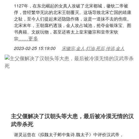
1127年，在东北崛起的女真人攻破了北宋都城，徽钦二帝被
俘，曾经繁华无比的北宋王朝覆灭。这场导致北宋亡国的靖康
之耻，至今人们提起来还隐隐作痛，这是一道抹不去的伤痕。
北宋末年，王朝腐朽透顶，金人攻占城池，抢夺金银珠宝、图
书典籍、文娱玩物，甚至还将太上皇宋徽宗和皇帝宋钦
……更多
宗
2023-02-25 15:19:00
宋徽宗,金人,灯油,死后,传说,金人
主父偃解决了汉朝头等大患，最后被冷漠无情的汉
武帝杀死
谢灵运曾在《拟魏太子邺中集诗.魏太子》中评价汉武帝，