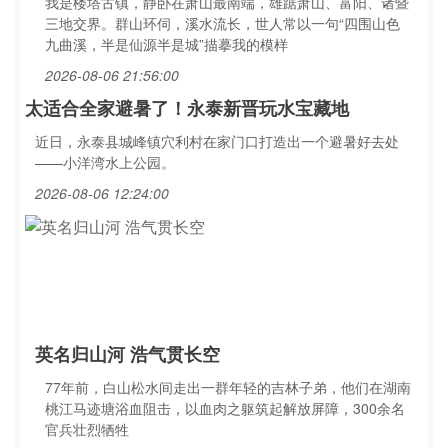
我是楼塔古镇，静卧在萧山最南端，雄踞萧山、富阳、诸暨
三地交界。群山环伺，溪水流长，世人常以一句“四围山色
九曲溪，半是仙源半是城”描摹我的模样
2026-08-06 21:56:00
太适合全家避暑了！永泰新晋玩水宝藏地
近日，永泰县城峰镇穴利村在家门口打造出一个避暑好去处
——小洋湾水上公园。
2026-08-06 12:24:00
英名归山河 浩气贯长空
77年前，白山松水间走出一群年轻的吉林子弟，他们在湖南
桃江马迹塘浴血阻击，以血肉之躯筑起解放屏障，300余名
官兵壮烈牺牲