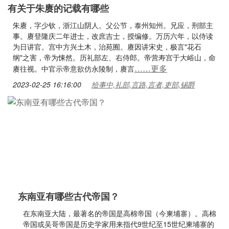
有关于朱赓的记载有哪些
朱赓，字少钦，浙江山阴人。父公节，泰州知州。兄应，刑部主
事。赓登隆庆二年进士，改庶吉士，授编修。万历六年，以侍读
为日讲官。宫中方兴土木，治苑囿。赓因讲宋史，极言"花石
纲"之害，帝为悚然。历礼部左、右侍郎。帝营寿宫于大峪山，命
……更多
赓往视。中官示帝意欲仿永陵制，赓言
2023-02-25 16:16:00
给事中,礼部,言路,言者,吏部,锡爵
东南亚有哪些古代帝国？
在东南亚大陆，最著名的帝国是高棉帝国（今柬埔寨）。高棉
帝国或吴哥帝国是历史学家用来指代9世纪至15世纪柬埔寨的