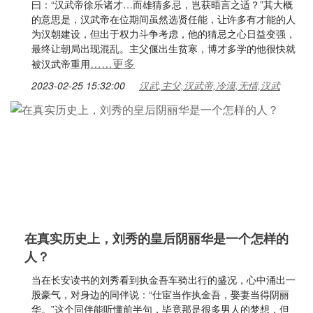
曰：“汉武帝徐乐诸才…而雄猜多忌，岂获晤言之适？”其大概
的意思是，汉武帝在位期间虽然选贤任能，让许多有才能的人
为汉朝建设，但出于权力斗争考虑，他的猜忌之心日益变强，
最终让朝局出现混乱。主父偃出生贫寒，博才多学的他很快就
……更多
被汉武帝重用
2023-02-25 15:32:00
汉武,主父,汉武帝,冷漠,无情,汉武
在真实历史上，刘秀的皇后阴丽华是一个怎样的
人？
当在长安读书的刘秀看到执金吾车骑出行的盛况，心中涌出一
股豪气，对身边的同伴说：“仕宦当作执金吾，娶妻当得阴丽
华。”这个同伴能听懂前半句，毕竟那是很多男人的梦想，但