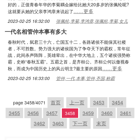
好的，正值青春年华的李菊耦会嫁给比她大20多岁的张佩纶呢?
……更多
这就要从她的父亲李鸿章来说起了
2023-02-25 16:32:00
张佩纶,李菊,李鸿章,张佩纶,李菊,女儿
一代名相管仲本事有多大
春秋时代，弑君三十六，亡国五十二，各路诸侯不能保其社稷
者，不可胜数。势力强大的诸侯国为了争夺天下的霸权，常年征
战，此间杀声阵阵，英雄辈出，在中华大地上，五个诸侯强势称
霸，史称“春秋五霸”。五霸之首，是齐桓公。齐桓公何以傲视春
……更多
秋，而成为中国历史上的风云明主?最主要的原因
2023-02-25 16:33:00
管仲,一代,本事,管仲,齐国,称霸
首页
上一页
3453
3454
page 3458/4071
3455
3456
3457
3459
3460
3461
3458
3462
3463
下一页
末页