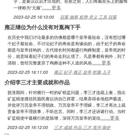
字，是秦汉以后才出现的。在那之前，人们将戴在头上的服饰
……更多
一律称为“元服”
2023-02-25 16:10:00
冠冕,御寒,权势,意义,工具,冠冕
雍正继位为什么没有对胤祹下手
在历史中我们讨论最多的仿佛都是哪个皇帝最短命，没有想过哪
个妃子最短命。不讨论妃子的寿命是有缘由的，由于妃子的寿命
都是与皇帝挂钩的，古代很长时间都盛行殉葬制度，皇帝死的时
分，就意味着妃子们的寿命走到止境了。凡是事都有例外，到了
……更多
清朝，曾经完整废弃了殉葬这种不人道的风俗
2023-02-25 16:11:00
雍正,妃子,雍正,皇帝,乾隆,儿子
介绍李三才主要成就和作品
抚淮期间，针对横行一时的矿税监问题，李三才连疏上奏，指出
矿监税使搜括民脂民膏以供自己挥霍，结果弄得各地怨声载道。
并批评万历皇帝不理朝政。万历皇帝不予理睬，李三才再次上疏
责备皇帝不理政事，不听忠言。同时，李三才还诉诸行动。当时
……更多
矿监税使中最横行的是陈增，深得万历皇帝的宠信
2023-02-25 16:12:00
三才,成就,作品,三才,淮河,御史