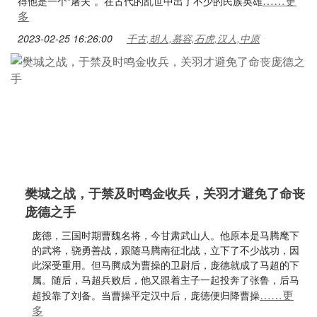
……更
得他是一个“屠夫”。在古代的乱世中出了不少的民族英雄
多
2023-02-25 16:26:00
千古,胡人,慕容,石虎,汉人,中原
樊城之战，于禁及时鸣金收兵，关羽才避免了命丧
庞德之手
庞德，三国时期曹魏名将，今甘肃武山人。他原本是马腾麾下
的武将，骁勇善战，跟随马腾南征北战，立下了不少战功，因
此深受重用。但马腾成为曹操的卫尉后，庞德就成了马超的下
属。随后，马超兵败后，他又跟着主子一起投奔了张鲁，后马
……更
超投靠了刘备。当曹操平定汉中后，庞德便归降曹操
多