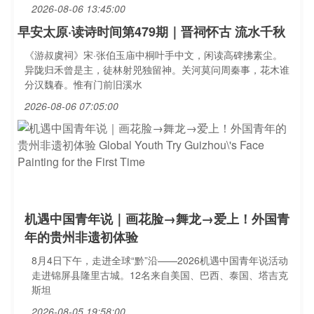
2026-08-06 13:45:00
早安太原·读诗时间第479期｜晋祠怀古 流水千秋
《游叔虞祠》宋·张伯玉庙中桐叶手中文，闲读高碑拂素尘。
异陇归禾曾是主，徒林射兕独留神。关河莫问周秦事，花木谁
分汉魏春。惟有门前旧溪水
2026-08-06 07:05:00
机遇中国青年说｜画花脸→舞龙→爱上！外国青
年的贵州非遗初体验
8月4日下午，走进全球“黔”沿——2026机遇中国青年说活动
走进锦屏县隆里古城。12名来自美国、巴西、泰国、塔吉克
斯坦
2026-08-05 19:58:00