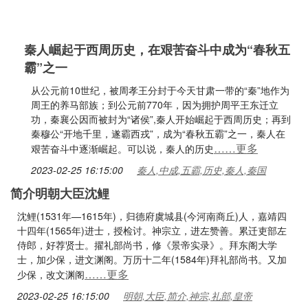
秦人崛起于西周历史，在艰苦奋斗中成为“春秋五
霸”之一
从公元前10世纪，被周孝王分封于今天甘肃一带的“秦”地作为
周王的养马部族；到公元前770年，因为拥护周平王东迁立
功，秦襄公因而被封为“诸侯”,秦人开始崛起于西周历史；再到
秦穆公“开地千里，遂霸西戎”，成为“春秋五霸”之一，秦人在
……更多
艰苦奋斗中逐渐崛起。可以说，秦人的历史
2023-02-25 16:15:00
秦人,中成,五霸,历史,秦人,秦国
简介明朝大臣沈鲤
沈鲤(1531年—1615年)，归德府虞城县(今河南商丘)人，嘉靖四
十四年(1565年)进士，授检讨。神宗立，进左赞善。累迁吏部左
侍郎，好荐贤士。擢礼部尚书，修《景帝实录》。拜东阁大学
士，加少保，进文渊阁。万历十二年(1584年)拜礼部尚书。又加
……更多
少保，改文渊阁
2023-02-25 16:15:00
明朝,大臣,简介,神宗,礼部,皇帝