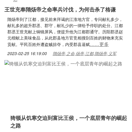
王世充奉隋炀帝之命率兵讨伐，为何击杀了格谦
隋炀帝到了江都，接见前来拜谒的江淮地方官，专问献礼多少，
献礼多的超升郡丞、郡守，献礼少的一律给予停职的处分。江都
郡丞王世充献上铜镜屏风，便提升他为江都郡通守。历阳郡丞赵
元楷献上美味食品，从此郡县地方官竞相搜刮百姓的财物来充实
……更多
贡献。平民百姓外遭盗贼掠夺，内受郡县逼赋
2023-02-25 16:19:00
隋炀帝,之命,炀帝,江都,隋炀帝,义军
猗顿从饥寒交迫到富比王侯，一个底层青年的崛起
之路