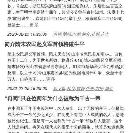
钦，号金庭，浙江绍兴府山阴(今浙江绍兴)人。朱赓出生官宦之
家，生于明世宗嘉靖十四年，其父公节曾任泰州知州。朱赓十七
岁“取冠诸生”，嘉靖四十年(1561)举于乡，穆宗隆庆二年(1568)
……更多
登进士
2023-02-25 16:23:00
首辅,明朝,内阁,简介,礼部,吉士
简介隋末农民起义军首领格谦生平
隋末农民起义军首领。隋末厌次(今山东省惠民县东南)人。自称
燕王十二年，为王世充所败。格谦(?-616)隋末农民起义军首领。
隋末厌次(今山东省惠民县东南)人。613年(隋炀帝大业九年)起兵
反隋，以豆子冈(今山东惠民县境)为根据地展开斗争，众至十余
……更多
万人。自称燕王
2023-02-25 16:25:00
起义军,起义,首领,生平,农民,简介
“冉闵”只在位两年为什么被称为千古一帝
在中国五千年历史长河中，名人辈出，出了无数的帝王，但是能
成为千古一帝的少之又少。在历史上有过巨大成就的名人，总能
被历史记住。但是有一人被称为“千古一帝”却被后人遗忘，这个
人就是冉闵。冉闵在现代人的眼里十分的陌生，就算是知道也觉