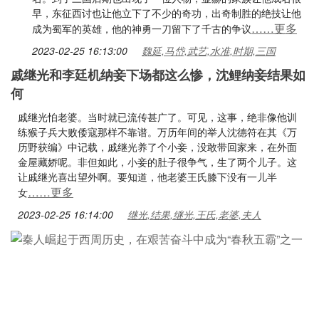
早，东征西讨也让他立下了不少的奇功，出奇制胜的绝技让他
……更多
成为蜀军的英雄，他的神勇一刀留下了千古的争议
2023-02-25 16:13:00
魏延,马岱,武艺,水准,时期,三国
戚继光和李廷机纳妾下场都这么惨，沈鲤纳妾结果如
何
戚继光怕老婆。当时就已流传甚广了。可见，这事，绝非像他训
练猴子兵大败倭寇那样不靠谱。万历年间的举人沈德符在其《万
历野获编》中记载，戚继光养了个小妾，没敢带回家来，在外面
金屋藏娇呢。非但如此，小妾的肚子很争气，生了两个儿子。这
让戚继光喜出望外啊。要知道，他老婆王氏膝下没有一儿半
……更多
女
2023-02-25 16:14:00
继光,结果,继光,王氏,老婆,夫人