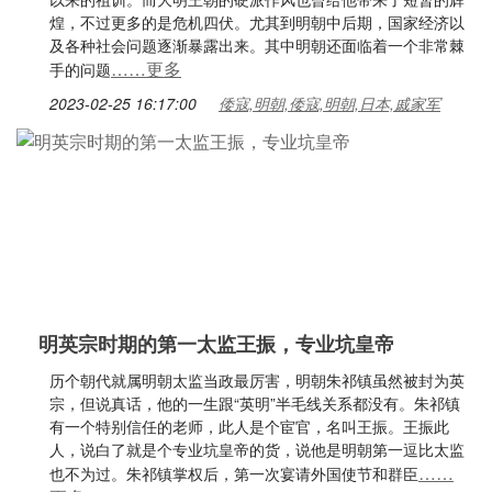
煌，不过更多的是危机四伏。尤其到明朝中后期，国家经济以
及各种社会问题逐渐暴露出来。其中明朝还面临着一个非常棘
……更多
手的问题
2023-02-25 16:17:00
倭寇,明朝,倭寇,明朝,日本,戚家军
明英宗时期的第一太监王振，专业坑皇帝
历个朝代就属明朝太监当政最厉害，明朝朱祁镇虽然被封为英
宗，但说真话，他的一生跟“英明”半毛线关系都没有。朱祁镇
有一个特别信任的老师，此人是个宦官，名叫王振。王振此
人，说白了就是个专业坑皇帝的货，说他是明朝第一逗比太监
……
也不为过。朱祁镇掌权后，第一次宴请外国使节和群臣