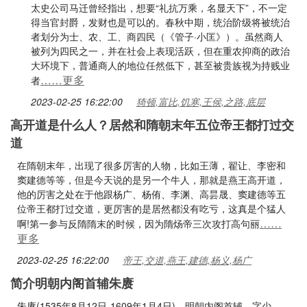
太史公司马迁曾经指出，想要“礼抗万乘，名显天下”，不一定
得当官封爵，发财也是可以的。春秋中期，统治阶级将被统治
者划分为士、农、工、商四民（《管子·小匡》）。虽然商人
被列为四民之一，并在社会上表现活跃，但在重农抑商的政治
大环境下，普通商人的地位任然低下，甚至被贵族视为持贱业
……更多
者
2023-02-25 16:22:00
猗顿,富比,饥寒,王侯,之路,底层
高开道是什么人？居然和隋朝末年五位帝王都打过交
道
在隋朝末年，出现了很多厉害的人物，比如王薄，翟让、李密和
窦建德等等，但是今天说的是另一个牛人，那就是燕王高开道，
他的厉害之处在于他跟杨广、杨侑、李渊、高昙晟、窦建德等五
位帝王都打过交道，更厉害的是居然都没有吃亏，这真是个猛人
……
啊!第一参与反隋隋末的时候，因为隋炀帝三次攻打高句丽
更多
2023-02-25 16:22:00
帝王,交道,燕王,建德,杨义,杨广
简介明朝内阁首辅朱赓
朱赓(1535年8月12日-1609年1月4日)，明朝内阁首辅，字少