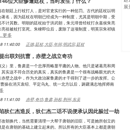
146位大臣惨遭廷杖，当时发生了什么？
指在朝廷上行杖打人，是对官吏实行的一种惩罚。古代的廷杖以明
为著名，因为廷杖在明朝已经成为一种制度，尤其是明朝中期，受
员不计其数。明朝的廷杖始于洪武朝，朱元璋曾经杖打永嘉侯朱亮
朱亮祖被杖打至死。朱棣即位后，废除了这项制度，明英宗朱祁镇
…更多
8 11:40:00
正德,廷杖,大臣,年间,明武宗,廷杖
提出联刘抗曹，赤壁之战立奇功
演义）里，鲁肃是一个忠厚而略显平庸的人物。他只是诸葛亮和周
，其实这不符合历史的真实，真实的鲁肃是一个很有战略眼光的大
在赤壁之战中，作为大政治家鲁肃的オ干得到了进一步的发挥。公
年，曹操在消灭袁绍、平定乌丸、统一北方以后，踌躇满志地挥师南
多
8 11:41:00
赤壁,奇功,鲁肃,孙权,荆州,东吴
陷狄仁杰造反，狄仁杰二话不说便承认因此躲过一劫
要改朝换代，当然需要清理一大帮子唐朝的旧臣，可是她所创立的
就是在唐朝的基础上建立起来的。所以所有的大臣基本上都是唐朝