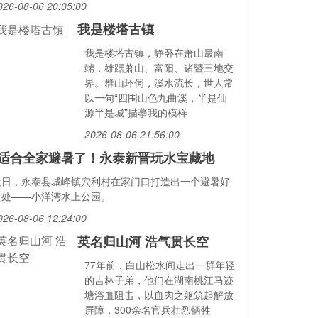
026-08-06 20:05:00
我是楼塔古镇
我是楼塔古镇，静卧在萧山最南
端，雄踞萧山、富阳、诸暨三地交
界。群山环伺，溪水流长，世人常
以一句“四围山色九曲溪，半是仙
源半是城”描摹我的模样
2026-08-06 21:56:00
适合全家避暑了！永泰新晋玩水宝藏地
近日，永泰县城峰镇穴利村在家门口打造出一个避暑好
去处——小洋湾水上公园。
026-08-06 12:24:00
英名归山河 浩气贯长空
77年前，白山松水间走出一群年轻
的吉林子弟，他们在湖南桃江马迹
塘浴血阻击，以血肉之躯筑起解放
屏障，300余名官兵壮烈牺牲