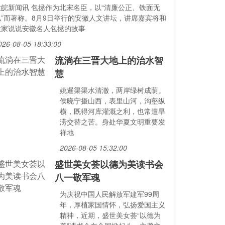
大皖新闻讯 包拯作为北宋名臣，以“清廉公正、铁面无
私”而著称。8月9日举行的安徽人文讲坛，讲席嘉宾将和
大家说说安徽名人包拯的故事
026-08-05 18:33:00
流淌在三晋大地上的治水智
慧
姚暹渠渠水清澈，两岸绿树成荫。
侯晓宁摄山西，表里山河，沟壑纵
横，既得河库灌溉之利，也常遭旱
涝交替之苦。身处华夏文明重要发
祥地
2026-08-05 15:32:00
盛世美女荟以德为美读书会
八一敬军魂
为庆祝中国人民解放军建军99周
年，厚植家国情怀，弘扬爱国主义
精神，近期，盛世美女荟“以德为