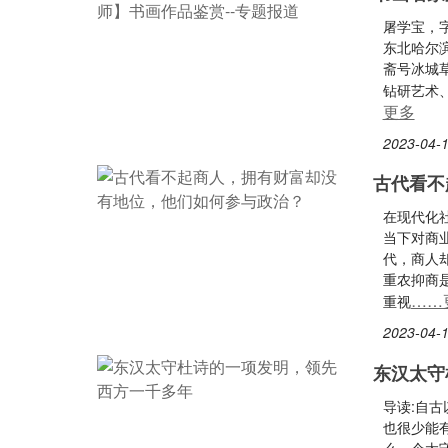
屠学宝，
东北哈尔
斋号冰城
钻研艺术
更多
2023-04-1
古代看不
在现代化
当下对商
代，商人
重农抑商
……
重视
2023-04-1
东汉太守
导读:自
也很少能