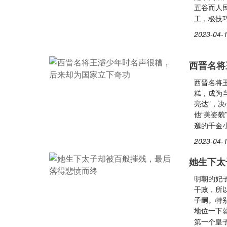
五谷而人民
工，极技巧
2023-04-1
西晋名将
西晋名将
糕，成为
亮达”，
他“美姿
邈的千金
2023-04-1
她生下太
明朝的妃
干政，所
子嗣。特
地位一下
第一个皇