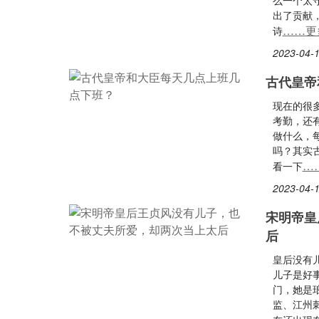
么一个太
出了贡献
……更
诗
2023-04-1
古代皇帝
现在的很
考勤，还
做什么，
吗？其实
…
看一下
2023-04-1
宋明帝皇
后
皇后没有
儿子是好
门，她是
监、江州