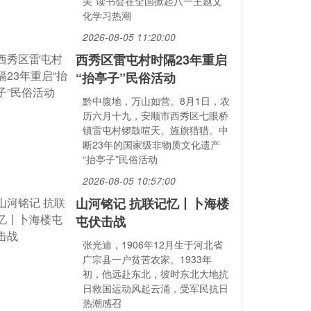
美”读书会在全国掀起八一主题文
化学习热潮
2026-08-05 11:20:00
西秀区雷屯村时隔23年重启
“抬亭子”民俗活动
黔中腹地，万山如营。8月1日，农
历六月十九，安顺市西秀区七眼桥
镇雷屯村锣鼓喧天、旌旗猎猎。中
断23年的国家级非物质文化遗产
“抬亭子”民俗活动
2026-08-05 10:57:00
山河铭记 抗联记忆丨卜海楼
屯伏击战
张光迪，1906年12月生于河北省
广宗县一户贫苦农家。1933年
初，他远赴东北，彼时东北大地抗
日救国运动风起云涌，受军民抗日
热潮感召