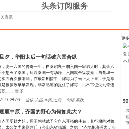
头条订阅服务
更
旦夕，华阳太后一句话破六国合纵
政，统一六国的传奇一生，自秦昭襄王弱六国一家独大时，其余六
天不想灭了秦国，所以秦国一有动静，六国就合纵攻秦，自蕞城一
的实力再次被削弱，在最新剧情中，嫪毐为了当上太上皇，于是举
但是被嬴政早早发现，非常迅速的捉住了嫪毐，吕不韦也受到牵连
……更多
官职
8 11:25:00
合纵,六国,华阳,太后,一句话,嬴政
9
2
逐鹿中原，齐国的野心为何如此大？
当齐国受封之始，周王朝就赋予它向东开拓的使命，其征服的对象
团。太公姜尚来到营丘（今山东省临淄）之始，“齐地抱海泻卤，少