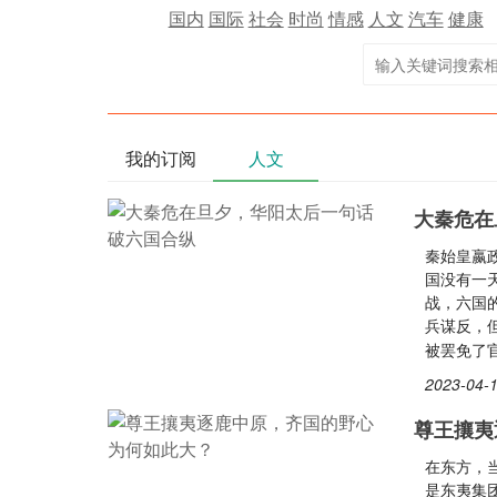
国内
国际
社会
时尚
情感
人文
汽车
健康
我的订阅
人文
大秦危在
秦始皇嬴
国没有一
战，六国
兵谋反，
被罢免了
2023-04-1
尊王攘夷
在东方，
是东夷集