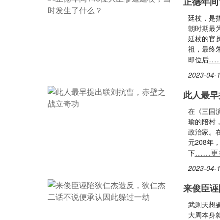
正德年间
廷杖，是
朝时期最
廷杖的官
祖，最终
…
即位后
2023-04-1
此人最早
在《三国
瑜的陪村
政治家。
元208
……更
下
2023-04-1
来俊臣诬
武则天想
大周本身