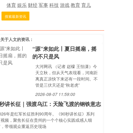
体育
娱乐
财经
军事
科技
游戏
教育
育儿
搜索最新资讯
多关于
人文
的资讯：
“源”来如此丨夏日摇扇，摇
的不只是风
大河网讯 （记者 赵檬 王怡潇）今
天立秋，但从天气表现看，河南距
离真正凉快下来还有一段时间。不
管是三伏天还是“秋老虎”
2026-08-07 11:59:00
0秒讲长征｜强渡乌江：天险飞渡的钢铁意志
026年是红军长征胜利90周年。《90秒讲长征》系列
短视频，聚焦长征在贵州的一个个核心实践或感人细
节，带领观众重返历史现场