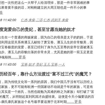
要想一次性把这么一大帮子人给清理掉，那是一件非常困难的事
如果青黄不接的话，对刚刚建立的大周王朝也是一件不小的事
多
8 11:42:00
仁杰,来俊,二话,仁杰,武则天,来俊
度宠爱自己的贵妃，甚至甘愿当她的奴才
出生在一个普通的商贩家庭，因为自己的母亲是太子的奶妈，于是
就利用这层关系将潘玉儿献给了萧宝卷。潘玉儿生的非常貌美，因
萧宝卷极度的宠爱，甚至已经到了身为九五至尊的皇帝甘愿被潘玉
地步。潘玉儿的容貌出落的非常水灵，尤其是她的那一双玉足更是
……更多
神魂颠倒
8 11:43:00
宝卷,奴才,贵妃,玉儿,宝卷,一人
历经百年，靠什么方法渡过“富不过三代”的魔咒？
道，因为传统文化等一系列的原因，我们中国几乎没有可以历经上
门家族，更不可能有欧洲一些国家动不动就是千年的家族，可是有
（其实是一个姓氏，当然也能勉为其难的称之为家族）却打破了“富
”的魔咒，从明朝起直到民国才由盛转衰。这便是今天小编要说的百
……更多
—康氏康氏家族这个名号最早要追溯于北宋时期