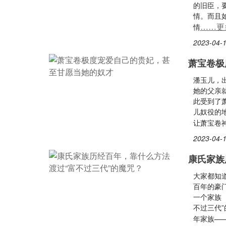
的旧臣，
情。而且
……更
情
2023-04-1
萧宝卷极
潘玉儿，
她的父亲
此受到了
儿奴役的
让萧宝卷
2023-04-1
康氏家族
大家都知
百年的豪
一个家族
不过三代
年家族—