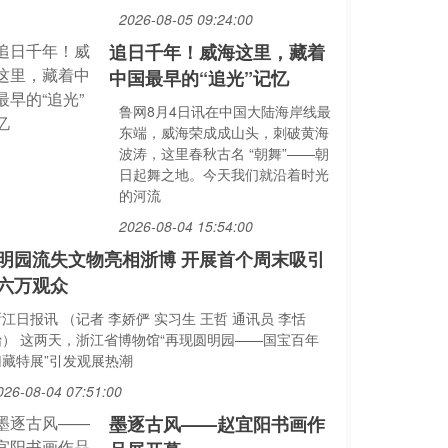
2026-08-05 09:24:00
追日千年！威海这里，藏着
中国最早的“追光”记忆
鲁网8月4日讯在中国大陆海岸线最
东端，威海荣成成山头，刺破黄海
波涛，这里春秋古名 “朝舞”——朝
日起舞之地。今天我们就沿着时光
的河流
2026-08-04 15:54:00
明园流失文物亮相浙博 开展首个周末吸引
六万观众
江日报讯 （记者 李娇俨 实习生 王哲 通讯员 李恬
怡） 这两天，浙江省博物馆“再现圆明园——国宝百年
归藏特展”引发观展热潮
026-08-04 07:51:00
墨逐古风——赵宜阳书画作