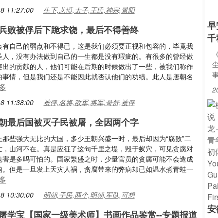
8 11:27:00
生下,悲愤,太子,王氏,神宗,景阳
早
兵败被俘后下跪求饶，最后不得善终
千
会有自己的弱点和不得已，这是我们必须要正视和包容的，毕竟我
圣人，没有办法做到自己的一生都是没有瑕疵的。有很多的曾经做
突出的贡献的人，他们可能在后期的时候做出了一些，被我们称作
的事情，但是我们还是不能因此就否认他们的功绩。此人是唐朝名
多
2
8 11:38:00
被俘,名将,敌军,将军,哥舒,被俘
朝最后国被灭子民被屠，全因两个字
上那些强大无比的大国，多少王朝兴盛一时，最后却因为“腐败”二
亡，山河不在。真是应征了这句千里之堤，毁于蚁穴，可见贪腐对
危害是多吗可怕的。国家繁盛之时，少量官员的贪腐可能不会造成
响。但是一旦发上天灾人祸，贪腐带来的弊病却已如温水煮青蛙一
多
8 10:30:00
明朝,子民,两个,明朝,军队,可想
安
屠学宝【国家一级美术师】书画作品鉴赏--专题报道