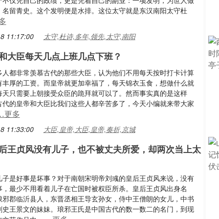
守不仅凭自己的政绩，更是凭着自己的副业：一项发明，为世人做
，名留青史。这个发明便是水排。这位太守就是东汉南阳太守杜
多
8 11:17:00
太守,杜诗,多年,领先,太守,南阳
和大臣每天几点上班几点下班？
多人都非常羡慕古代的那些大臣，认为他们不用每天按时打卡计算
有丰厚的工资。而皇帝就更加幸福了，每天锦衣玉食，想做什么就
每天只需要上朝接受众臣的跪拜就可以了。然而事实真的是这样
古代的皇帝和大臣比我们这些人都辛苦多了，今天小编就来带大家
…更多
8 11:33:00
大臣,皇帝,大臣,皇帝,奏折,京城
后王贞风没有儿子，也不被丈夫所爱，却两次当上太
儿子是好事是坏事？对于南朝宋明帝刘彧的皇后王贞风来说，没有
事，最少不用看着儿子在亡国时被权臣所杀。皇后王贞风出身名
琅邪郡临沂县人，东晋丞相王导玄孙女，侍中王僧朗的女儿，中书
刺史王景文的妹妹。琅邪王氏是中国古代的数一数二的名门，到现