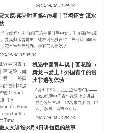
2026-08-06 13:45:00
安太原·读诗时间第479期｜晋祠怀古 流水
秋
《游叔虞祠》宋·张伯玉庙中桐叶手中文，闲读高碑拂素
尘。异陇归禾曾是主，徒林射兕独留神。关河莫问周秦
事，花木谁分汉魏春。惟有门前旧溪水
026-08-06 07:05:00
机遇中国青年说｜画花脸→
舞龙→爱上！外国青年的贵
州非遗初体验
8月4日下午，走进全球“黔”沿——
2026机遇中国青年说活动走进锦
屏县隆里古城。12名来自美国、巴
西、泰国、塔吉克斯坦
2026-08-05 19:58:00
徽人文讲坛|8月9日讲包拯的故事