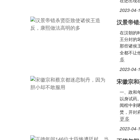
在还出现
2023-04-1
汉景帝错
在汉朝的
王分封的
那些诸侯
全都不让
多
2023-04-1
宋徽宗和
一、政和年
以身试药
闻棺中剥
焚，开封
更多
2023-04-1