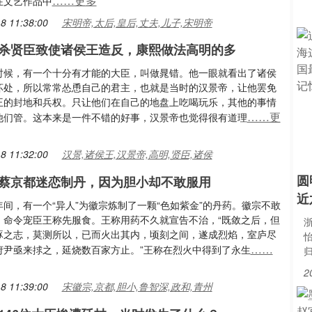
……更多
在文艺作品中
8 11:38:00
宋明帝,太后,皇后,丈夫,儿子,宋明帝
杀贤臣致使诸侯王造反，康熙做法高明的多
时候，有一个十分有才能的大臣，叫做晁错。他一眼就看出了诸侯
坏处，所以常常怂恿自己的君主，也就是当时的汉景帝，让他罢免
王的封地和兵权。只让他们在自己的地盘上吃喝玩乐，其他的事情
……更
他们管。这本来是一件不错的好事，汉景帝也觉得很有道理
8 11:32:00
汉景,诸侯王,汉景帝,高明,贤臣,诸侯
圆
蔡京都迷恋制丹，因为胆小却不敢服用
近
间，有一个“异人”为徽宗炼制了一颗“色如紫金”的丹药。徽宗不敢
。命令宠臣王称先服食。王称用药不久就宣告不治，“既敛之后，但
浙
啄之志，莫测所以，已而火出其内，顷刻之间，遂成烈焰，室庐尽
……
府尹亟来捄之，延烧数百家方止。”王称在烈火中得到了永生
2
8 11:39:00
宋徽宗,京都,胆小,鲁智深,政和,青州