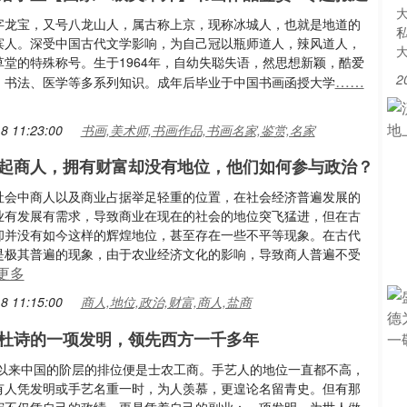
字龙宝，又号八龙山人，属古称上京，现称冰城人，也就是地道的
滨人。深受中国古代文学影响，为自己冠以瓶师道人，辣风道人，
草堂的特殊称号。生于1964年，自幼失聪失语，然思想新颖，酷爱
2
……
、书法、医学等多系列知识。成年后毕业于中国书画函授大学
8 11:23:00
书画,美术师,书画作品,书画名家,鉴赏,名家
起商人，拥有财富却没有地位，他们如何参与政治？
社会中商人以及商业占据举足轻重的位置，在社会经济普遍发展的
业有发展有需求，导致商业在现在的社会的地位突飞猛进，但在古
却并没有如今这样的辉煌地位，甚至存在一些不平等现象。在古代
是极其普遍的现象，由于农业经济文化的影响，导致商人普遍不受
更多
8 11:15:00
商人,地位,政治,财富,商人,盐商
杜诗的一项发明，领先西方一千多年
古以来中国的阶层的排位便是士农工商。手艺人的地位一直都不高，
有人凭发明或手艺名重一时，为人羡慕，更遑论名留青史。但有那