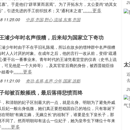
2
寡”。于是他们“辟草莱而居焉”。为了开拓东方，太公姜尚“劝其女
……更多
”，引进先进的手工纺织技术；又“通利末之道”
8 11:25:00
中原,齐国,野心,流域,东夷,齐国
王濬少年时名声很糟，后来却为国家立下奇功
王濬少年时由于不在乎旧礼陈规，所以在故乡的缙绅群中名声很糟
当时人人讨厌的对象。在成年之后，他的言行一改从前，变得“疏通
决心要干出一番事业来。青年时代的王濬凭着堂堂的仪表（史书上说
太
貌”，可见他是一个大帅哥），及其官宦后裔的身份，被西晋能臣徐
……更多
小姐看中
8 11:21:00
奇功,名将,名声,少年,国家,连舫
2
子却被百般摧残，最后落得悲愤而终
子，和清朝的妃子区别最大的一点，就是出身。明朝为了避免外戚
以后妃一般出身低微，她们真正要想稳固自己的地位，只有靠诞下
别在明朝“有嫡立嫡，无嫡立长”的祖制下，谁要是生下皇长子，那
就不同了。然而明朝却有这么一位妃子，她为皇帝生下继位十年来
……更多
子