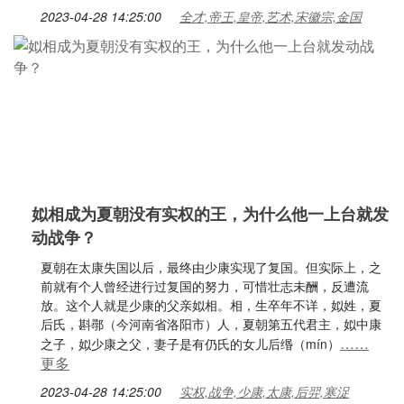
2023-04-28 14:25:00
全才,帝王,皇帝,艺术,宋徽宗,金国
姒相成为夏朝没有实权的王，为什么他一上台就发
动战争？
夏朝在太康失国以后，最终由少康实现了复国。但实际上，之
前就有个人曾经进行过复国的努力，可惜壮志未酬，反遭流
放。这个人就是少康的父亲姒相。相，生卒年不详，姒姓，夏
后氏，斟鄩（今河南省洛阳市）人，夏朝第五代君主，姒中康
……
之子，姒少康之父，妻子是有仍氏的女儿后缗（mín）
更多
2023-04-28 14:25:00
实权,战争,少康,太康,后羿,寒浞