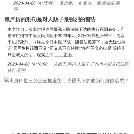
2023-04-28 14:15:00
复仇者,一名,复仇,一面,秦始皇,秦
国
最严厉的刑罚是对人贩子最强烈的警告
本文转自：济南时报遵照最高人民法院下达的执行死刑命令，广
东省广州市中级人民法院于2023年4月27日对罪犯张维平、周容
平执行死刑。（详见今日本报15版）随着法槌落下，这无疑也再
证“天网恢恢疏而不漏”“正义从不会缺席”“多行不义必自毙”等绝非
……更多
只是唬人的话。现实之中
2023-04-28 14:16:00
人贩子,刑罚,人贩子,广州市中级人民法院,
多行,死刑