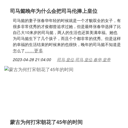
司马懿晚年为什么会把司马伦捧上皇位
司马懿的妻子张春华年轻的时候就是一个才貌双全的女子，有
很多非常优秀的才俊都曾追求过她，但是最终张春华选择了比
自己大10来岁的司马懿，两人的生活也还算美满幸福。她也
为司马懿生下了几个孩子，而且个个都非常的优秀。但是这样
的幸福的生活结束的时候来的也很快，晚年的司马懿不知道是
……更多
怎么了
2023-04-28 21:04:00
司马,皇位,司马,皇位,春华,皇帝
蒙古为何打宋朝花了45年的时间