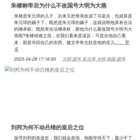
朱棣称帝后为什么不改国号大明为大燕
朱棣是朱元璋的儿子，后来又把母亲改成了马皇后，也就算是
朱元璋的嫡子了。既然是朱元璋的嫡子，这就说明他具有合法
的继承权。既然有合法继承权，那他为什么要改国号大明为大
燕呢?朱棣靖难之役，在我们看来是谋反，可是在他自己看
……更
来，那是夺回自己的东西。建文帝朱允炆是他的侄儿
多
2023-04-28 17:16:00
大明,国号,朱元璋,大明,燕国,国号
刘邦为何不动吕雉的皇后之位
探寻刘邦的发迹史，我们就会发现，他能夺得天下，最少不了