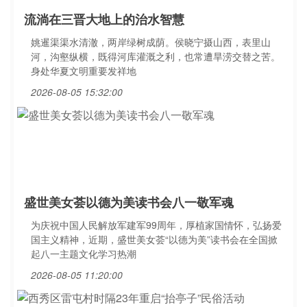
流淌在三晋大地上的治水智慧
姚暹渠渠水清澈，两岸绿树成荫。侯晓宁摄山西，表里山
河，沟壑纵横，既得河库灌溉之利，也常遭旱涝交替之苦。
身处华夏文明重要发祥地
2026-08-05 15:32:00
盛世美女荟以德为美读书会八一敬军魂
为庆祝中国人民解放军建军99周年，厚植家国情怀，弘扬爱
国主义精神，近期，盛世美女荟“以德为美”读书会在全国掀
起八一主题文化学习热潮
2026-08-05 11:20:00