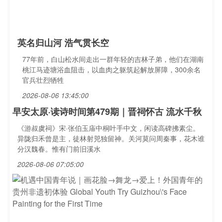
英名归山河 浩气贯长空
77年前，白山松水间走出一群年轻的吉林子弟，他们在湖南
桃江马迹塘浴血阻击，以血肉之躯筑起解放屏障，300余名
官兵壮烈牺牲
2026-08-06 13:45:00
早安太原·读诗时间第479期｜晋祠怀古 流水千秋
《游叔虞祠》宋·张伯玉庙中桐叶手中文，闲读高碑拂素尘。
异陇归禾曾是主，徒林射兕独留神。关河莫问周秦事，花木谁
分汉魏春。惟有门前旧溪水
2026-08-06 07:05:00