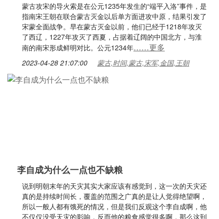
蒙古攻宋的导火索是在公元1235年发生的“端平入洛”事件，是
指南宋王朝在联合蒙古灭金以后单方面进攻中原，结果引发了
宋蒙全面战争。早在蒙古灭金以前，他们已经于1218年攻灭
了西辽，1227年攻灭了西夏，占据着辽阔的中国北方，与淮
……更多
南的南宋形成鲜明对比。公元1234年
2023-04-28 21:07:00
蒙古,时间,蒙古,宋军,金国,王朝
李自成为什么一点也不缺粮
说到明朝末年的天灾其实大家应该有感觉到，这一次的天灾还
真的是持续时间长，覆盖的范围之广真的是让人觉得绝望啊，
所以一般人都有饿死的情况，但是我们反观这个李自成啊，他
不仅仅没受天灾的影响，反而他的粮食感觉很多啊，那么这到