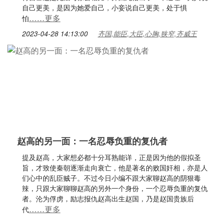
自己更美，是因为她爱自己，小妾说自己更美，处于惧
……更多
怕
2023-04-28 14:13:00
齐国,能臣,大臣,心胸,狭窄,齐威王
赵高的另一面：一名忍辱负重的复仇者
提及赵高，大家想必都十分耳熟能详，正是因为他的假拟圣
旨，才致使秦朝逐渐走向衰亡，他是著名的败国奸相，亦是人
们心中的乱臣贼子。不过今日小编不跟大家聊赵高的阴狠毒
辣，只跟大家聊聊赵高的另外一个身份，一个忍辱负重的复仇
者。沦为俘虏，励志报仇赵高出生赵国，乃是赵国贵族后
……更多
代