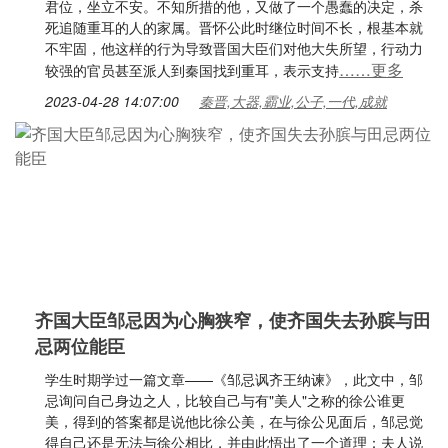
君位，坐立不安。不知所措的他，又做了一个愚蠢的决定，杀
死追随重耳的人的家属。晋怀公此时继位时间不长，根基本就
不牢固，他这样的行为导致晋国大臣们对他大失所望，行动力
……更多
较强的官员甚至派人到秦国找到重耳，表示支持
2023-04-28 14:07:00
秦晋,大器,霸业,公子,一代,成就
齐国大臣邹忌因为心胸狭窄，使齐国失去孙膑与田
忌两位能臣
学生时期学过一篇文章——《邹忌讽齐王纳谏》，此文中，邹
忌询问自己身边之人，比较自己与有"美人"之称的徐公谁更
美，得到的答案都是说他比徐公美，在与徐公见面后，邹忌觉
得自己还是无法与徐公相比，并由此悟出了一个道理：夫人说