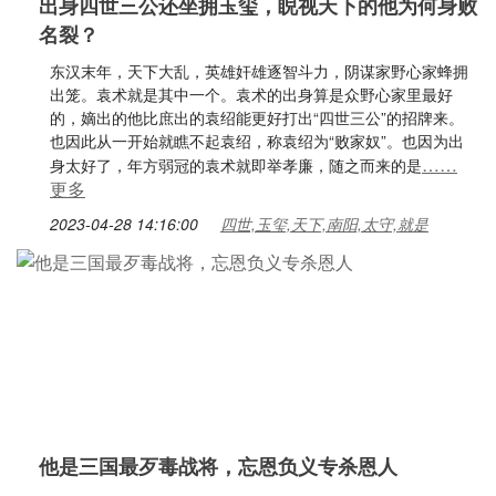
出身四世三公还坐拥玉玺，睨视天下的他为何身败
名裂？
东汉末年，天下大乱，英雄奸雄逐智斗力，阴谋家野心家蜂拥
出笼。袁术就是其中一个。袁术的出身算是众野心家里最好
的，嫡出的他比庶出的袁绍能更好打出“四世三公”的招牌来。
也因此从一开始就瞧不起袁绍，称袁绍为“败家奴”。也因为出
……
身太好了，年方弱冠的袁术就即举孝廉，随之而来的是
更多
2023-04-28 14:16:00
四世,玉玺,天下,南阳,太守,就是
他是三国最歹毒战将，忘恩负义专杀恩人