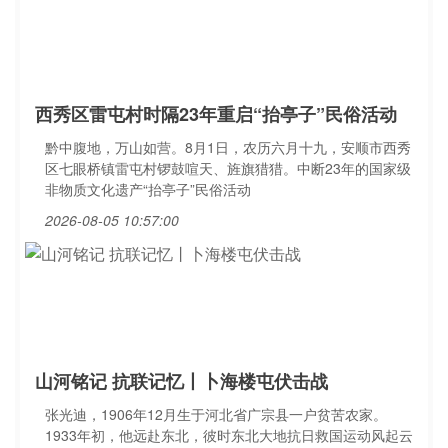
西秀区雷屯村时隔23年重启“抬亭子”民俗活动
黔中腹地，万山如营。8月1日，农历六月十九，安顺市西秀
区七眼桥镇雷屯村锣鼓喧天、旌旗猎猎。中断23年的国家级
非物质文化遗产“抬亭子”民俗活动
2026-08-05 10:57:00
山河铭记 抗联记忆丨卜海楼屯伏击战
张光迪，1906年12月生于河北省广宗县一户贫苦农家。
1933年初，他远赴东北，彼时东北大地抗日救国运动风起云