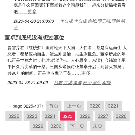
底是什么原因呢?下面就着这个问题我们一起来分析揭秘看看
……更多
吧
2023-04-28 21:08:00
李自成,李自成,崇祯,明王朝,明朝,明
王
董卓到底想没有想过篡位
曹雪芹在《红楼梦》里评论天下人物，大仁者，都是应运而生;大
恶者，都是应劫而生。运生则世治，劫生则世危。董卓所处的年
代正是世危之时，此时政治混沌、人心思变，东汉社会铺满了承
平日久后变革的干柴。三国从诸侯讨伐董卓开启，到晋灭东吴，
……更多
共90年的时间。正是他点燃了干柴
2023-04-28 21:09:00
吕布,京城,事成,政治,皇帝,军阀
首页
上一页
3220
3221
page 3225/4071
3222
3223
3224
3226
3227
3228
3225
3229
3230
下一页
末页