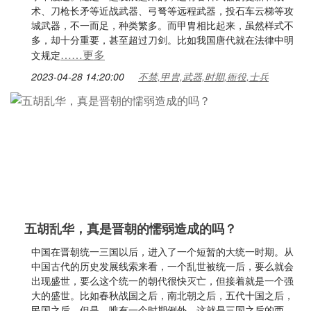
术、刀枪长矛等近战武器、弓弩等远程武器，投石车云梯等攻
城武器，不一而足，种类繁多。而甲胄相比起来，虽然样式不
多，却十分重要，甚至超过刀剑。比如我国唐代就在法律中明
……更多
文规定
2023-04-28 14:20:00
不禁,甲胄,武器,时期,衙役,士兵
五胡乱华，真是晋朝的懦弱造成的吗？
中国在晋朝统一三国以后，进入了一个短暂的大统一时期。从
中国古代的历史发展线索来看，一个乱世被统一后，要么就会
出现盛世，要么这个统一的朝代很快灭亡，但接着就是一个强
大的盛世。比如春秋战国之后，南北朝之后，五代十国之后，
民国之后。但是，唯有一个时期例外，这就是三国之后的西