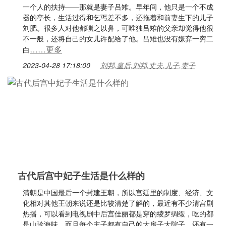
一个人的扶持——那就是妻子吕雉。早年间，他只是一个不成
器的亭长，生活过得和乞丐差不多，还拖着和前妻生下的儿子
刘肥。很多人对他都嗤之以鼻，可唯独吕雉的父亲却觉得他很
不一般，还将自己的女儿许配给了他。吕雉也没有嫌弃一穷二
……更多
白
2023-04-28 17:18:00
刘邦,皇后,刘邦,丈夫,儿子,妻子
古代后宫中妃子生活是什么样的
清朝是中国最后一个封建王朝，所以宫廷里的制度、经济、文
化相对其他王朝来说还是比较清楚了解的，最近有不少清宫剧
热播，可以看到电视剧中后宫佳丽都是穿的绫罗绸缎，吃的都
是山珍海味，而且每个主子都有自己的大房子大院子，还有一