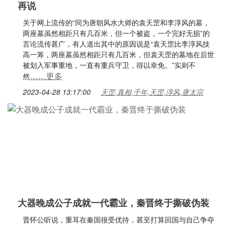
再说
关于网上流传的“同为唐朝风水大师的袁天罡和李淳风的墓，
两座墓虽然相距只有几百米，但一个被盗，一个完好无损”的
言论流传甚广，有人道出其中的原因说是“袁天罡比李淳风技
高一筹，两座墓虽然相距只有几百米，但袁天罡的墓地在后世
被划入军事重地，一直有重兵守卫，得以幸免。”实则不
……更多
然
2023-04-28 13:17:00
天罡,真相,千年,天罡,淳风,唐太宗
大器晚成公子成就一代霸业，秦晋终于撕破伪装
晋怀公听说，重耳在秦国很受优待，甚至打算回国与自己争夺