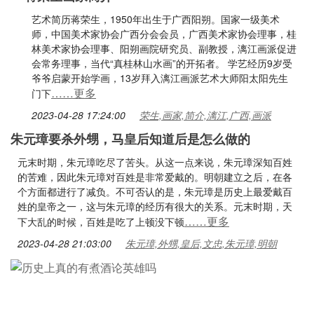
艺术简历蒋荣生，1950年出生于广西阳朔。国家一级美术
师，中国美术家协会广西分会会员，广西美术家协会理事，桂
林美术家协会理事、阳朔画院研究员、副教授，漓江画派促进
会常务理事，当代“真桂林山水画”的开拓者。 学艺经历9岁受
爷爷启蒙开始学画，13岁拜入漓江画派艺术大师阳太阳先生
……更多
门下
2023-04-28 17:24:00
荣生,画家,简介,漓江,广西,画派
朱元璋要杀外甥，马皇后知道后是怎么做的
元末时期，朱元璋吃尽了苦头。从这一点来说，朱元璋深知百姓
的苦难，因此朱元璋对百姓是非常爱戴的。明朝建立之后，在各
个方面都进行了减负。不可否认的是，朱元璋是历史上最爱戴百
姓的皇帝之一，这与朱元璋的经历有很大的关系。元末时期，天
……更多
下大乱的时候，百姓是吃了上顿没下顿
2023-04-28 21:03:00
朱元璋,外甥,皇后,文忠,朱元璋,明朝