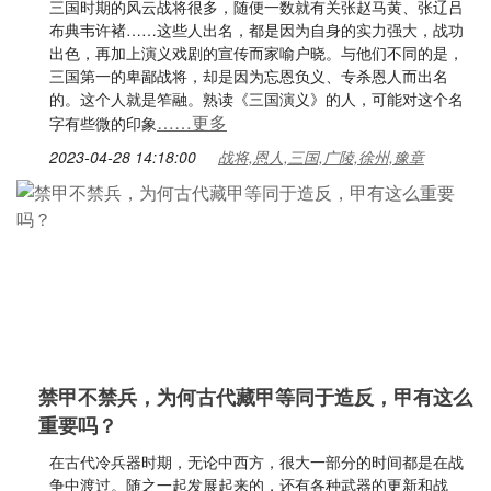
三国时期的风云战将很多，随便一数就有关张赵马黄、张辽吕
布典韦许褚……这些人出名，都是因为自身的实力强大，战功
出色，再加上演义戏剧的宣传而家喻户晓。与他们不同的是，
三国第一的卑鄙战将，却是因为忘恩负义、专杀恩人而出名
的。这个人就是笮融。熟读《三国演义》的人，可能对这个名
……更多
字有些微的印象
2023-04-28 14:18:00
战将,恩人,三国,广陵,徐州,豫章
禁甲不禁兵，为何古代藏甲等同于造反，甲有这么
重要吗？
在古代冷兵器时期，无论中西方，很大一部分的时间都是在战
争中渡过。随之一起发展起来的，还有各种武器的更新和战