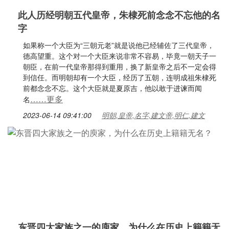
此人历经明朝五代皇帝，朱棣死前念念不忘他的名
字
如果称一个大臣为“三朝元老”就是说他已经辅佐了三代皇帝，
德高望重。这个对一个大臣来说非常不容易，毕竟一朝天子一
朝臣，在前一代皇帝那得到重用，换了新皇帝之后不一定会得
到信任。而明朝却有一个大臣，经历了五朝，连明成祖朱棣死
前都念念不忘。这个大臣就是夏原吉，他以敢于进谏而闻
……更多
名
2023-06-14 09:41:00
明朝,皇帝,名字,建文帝,明仁,建文
东晋四大家族之一的庾家，为什么在历史上籍籍无