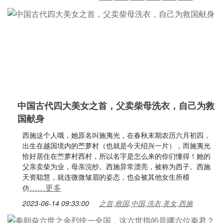
中国古代四大美女之首，父卖柴母洗衣，自己为救
国献身
西施这个人哦，她原名叫施夷光，在春秋末期农历六月初四，
出生在越国境内的苎萝村（也就是今天绍兴一片），而施夷光
恰好居住在苎萝村西村，所以名字是怎么来的你们懂得！她的
父亲卖柴为业，母亲浣纱。西施异常漂亮，被称为西子。西施
天资聪慧，就连微微皱眉的姿态，也会被其他女生所模
……更多
仿
2023-06-14 09:33:00
之首,救国,中国,洗衣,美女,西施