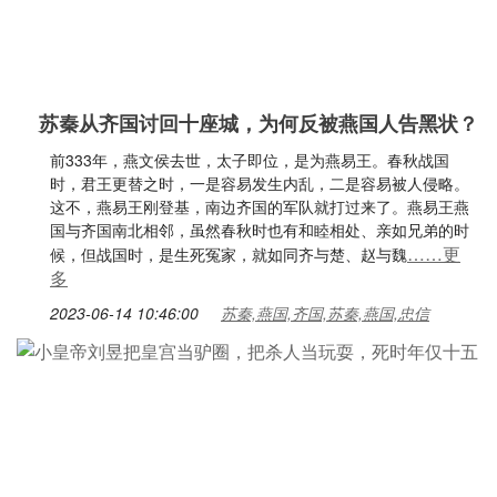
苏秦从齐国讨回十座城，为何反被燕国人告黑状？
前333年，燕文侯去世，太子即位，是为燕易王。春秋战国
时，君王更替之时，一是容易发生内乱，二是容易被人侵略。
这不，燕易王刚登基，南边齐国的军队就打过来了。燕易王燕
国与齐国南北相邻，虽然春秋时也有和睦相处、亲如兄弟的时
……更
候，但战国时，是生死冤家，就如同齐与楚、赵与魏
多
2023-06-14 10:46:00
苏秦,燕国,齐国,苏秦,燕国,忠信