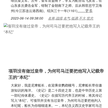
络抗金义军。次年，金军背盟南下，李宝为配合岳飞反攻，在
山东多次袭击金军，钳制了金朝南下之师。后从韩世忠守卫海
……更多
州(今江苏连云港西南)。绍兴三十一年(1161)
2023-06-14 09:38:00
名将,战绩,名气,低调,不大,世忠
项羽没有做过皇帝，为何司马迁要把他写入记载帝
王的“本纪”
大家好，我是尼摩船长，欢迎乘坐鹦鹉螺号，尼摩船长带你遨
游知识的海洋。《史记》是二十四史之首，也是中华历史上第
一部纪传体通史。《史记》在描写历代帝王的时候，将其传记
写入“本纪”。可项羽并没有当过皇帝，为何司马迁要把他列入
本纪呢，船长为你细细道来。一，本纪含义西汉史学家司马迁