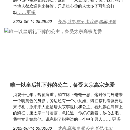
本地人都欢迎你来接管，只是担心你的人太多了可能会打
……更多
劫
2023-06-14 09:29:00
长乐,节度,郡王,节度使,国军,全忠
唯一以皇后礼下葬的公主，备受太宗高宗宠爱
贞观十七年，魏征病重，躺在床上奄奄一息。这时候门外进来
一个明黄色的身影，旁边还有一个小女娃。魏征挣扎着就要起
来行礼，原来来人正是唐太宗李世民和公主。看到躺在病床上
的魏征，唐太宗一时语塞，急忙道：你好好躺着，放心去吧，
……更多
我把女儿嫁给他。说完指了指旁边的一个中年男人
2023-06-14 09:30:00
太宗,高宗,皇后,公主,长孙,衡山