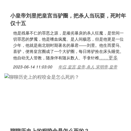
小皇帝刘昱把皇宫当驴圈，把杀人当玩耍，死时年
仅十五
他是残暴不仁的罪恶之源，是顽劣暴戾的杀人狂魔，是世间一
切罪恶的梦魇，他是嗜血疯魔、是人间极恶，但是他更是一位
少年，他就是南北朝时期著名的暴君——刘昱。他生而爱马、
喜驴，便将皇宫圈成了一个大驴圈，每日将驴拴在床头睡觉。
……更多
他自幼无人管教，随身伴有随从数人、手拿针椎
2023-06-14 11:03:00
年仅,皇宫,皇帝,杀人,宋明帝,皇帝
聊聊历史上的程咬金是怎么死的？