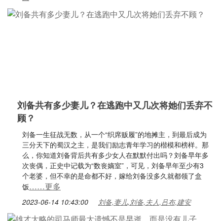
刘备共有多少妻儿？在逃跑中又几次将她们丢弃不
顾？
刘备一生征战无数，从一个“织席贩履”的地摊主，到最后成为
三分天下的蜀汉之主，是我们励志青年学习的楷模和榜样。那
么，你知道刘备背后共有多少女人在默默付出吗？刘备早年多
次丧偶，正史中记载为“数丧嫡室”，可见，刘备早年至少有3
个老婆，但不幸的是命都不好，嫁给刘备没多久就都领了盒
……更多
饭
2023-06-14 10:43:00
刘备,妻儿,刘备,夫人,吕布,建安