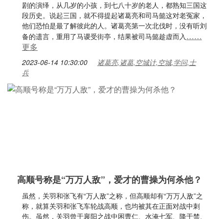
剧的演绎，从几岁的小孩，到七八十岁的老人，都熟知三国这
段历史。说起三国，就不得提起诸葛亮和司马懿这对老冤家，
他们恐怕是最了解彼此的人。诸葛亮第一次北伐时，没有听刘
……
备的遗言，重用了马谡受街亭，结果被司马懿趁虚而入
更多
2023-06-14 10:30:00
诸葛亮,诸葛,空城计,空城,学问,士
兵
高顺号称是“万万人敌”，爱才的曹操为何杀他？
虽然，关羽和张飞有“万人敌”之称，但高顺却有“万万人敌”之
称，就算关羽和张飞车轮战高顺，也均被其在正面对战中刺
伤。虽然，关羽曾于襄阳之战中困曹仁、水淹七军、降于禁、