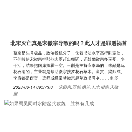
北宋灭亡真是宋徽宗导致的吗？此人才是罪魁祸首
蔡京是头号极品，政治投机分子，仗着书法水平高得到宠信，
不但唆使宋徽宗把那些忠臣赶出朝廷，还鼓励徽宗多享受、少
干活，结果把国库挥霍一空。王黼是主持应奉局的，朱勔是玩
花石纲的，主业就是帮助徽宗搜罗花石草木。童贯、梁师成、
……更多
李彦都是宦官，梁师成经常替徽宗起草政书号令
2023-06-14 09:37:00
宋徽宗,罪魁,祸首,人才,徽宗,宋徽
宗