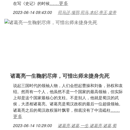
……更多
在写《史记》的时候
2023-06-14 09:43:00
司马迁,项羽,司马,本纪,帝王,皇帝
诸葛亮一生鞠躬尽瘁，可惜出师未捷身先死
说起三国时代的领袖人物，人们会想起曹操和刘备，孙权和袁
绍。然而有一个人，他虽然不是一个国家的最高领袖，但实际
上却是这个国家最核心的支柱。不是别人，他就是蜀汉的武
侯，大丞相诸葛亮。诸葛亮是蜀汉政权的最后一位超级领袖。
……
诸葛亮之后的蜀汉政权落叶飘零，彻底没有了中流砥柱
更多
2023-06-14 10:29:00
诸葛亮,诸葛,一生,诸葛亮,诸葛,蜀