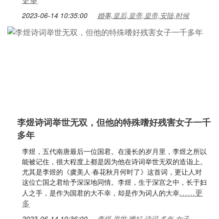
2023-06-14 10:35:00
婚事,皇后,皇帝,皇帝,安陆,时候
李煜诗词举世无双，但他的特殊嗜好残害女子一千
多年
李煜，五代南唐最后一位国君。在漫长的岁月里，李煜之所以
能被记住，很大程度上都是因为他在诗词举世无双的造诣上。
尤其是李煜的《虞美人·春花秋月何时了》这首词，更让人对
这位亡国之君给予深深地同情。李煜，生于深宫之中，长于妇
……更
人之手，是作为国君的大不幸，却是作为词人的大幸
多
2023-06-14 10:36:00
李煜,举世,嗜好,诗词,多年,女子