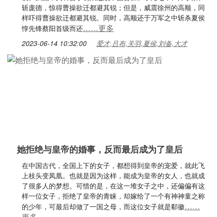
斩庞德，惊得曹操欲迁都避其锐；但是，威震徐州的高顺，同
样吓得曹操欲迁都避其锐。同时，高顺还于万军之中斩杀夏侯
……更多
惇先锋蔡阳首级而还
2023-06-14 10:32:00
爱才,吕布,关羽,夏侯,刘备,大才
她拒绝与皇帝的婚事，反而最后成为了皇后
在中国古代，全国上下的女子，都想得到皇帝的宠爱，就此飞
上枝头变凤凰。也就是因为这样，能成为皇帝的女人，也就成
了很多人的梦想。可惜的是，在这一堆女子之中，还偏偏有这
样一位女子，拒绝了皇帝的青睐，却嫁给了一个有神神童之称
……
的少年，可最后却做了一国之母，而这位女子就是郗徽
更多