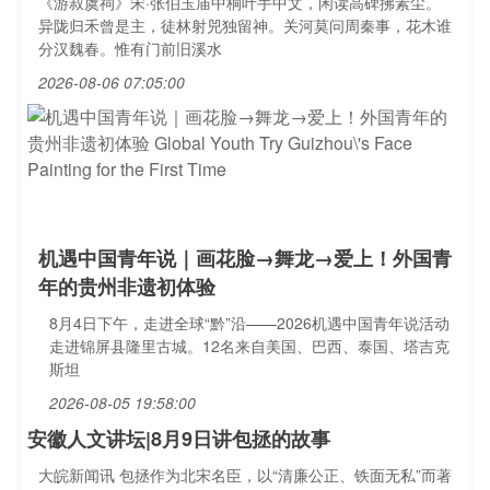
《游叔虞祠》宋·张伯玉庙中桐叶手中文，闲读高碑拂素尘。
异陇归禾曾是主，徒林射兕独留神。关河莫问周秦事，花木谁
分汉魏春。惟有门前旧溪水
2026-08-06 07:05:00
机遇中国青年说｜画花脸→舞龙→爱上！外国青
年的贵州非遗初体验
8月4日下午，走进全球“黔”沿——2026机遇中国青年说活动
走进锦屏县隆里古城。12名来自美国、巴西、泰国、塔吉克
斯坦
2026-08-05 19:58:00
安徽人文讲坛|8月9日讲包拯的故事
大皖新闻讯 包拯作为北宋名臣，以“清廉公正、铁面无私”而著