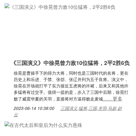
《三国演义》中徐晃曾力敌10位猛将，2平2胜6负
徐晃是曹操手下的得力大将，同时也是三国时代的名将，更在
历史上和乐进、于禁、张郃、张辽并列为五子良将。演义中，
徐晃在开场就打平了实力接近五虎将的许褚，后来又和其他许
多猛将有过交手。值得一提的是，步入了三国中后期，徐晃打
……更多
败了威震华夏的关羽，直接将对方逼得败走麦城
2023-06-14 10:38:00
三国演义,猛将,三国,关羽,马超,赵
云