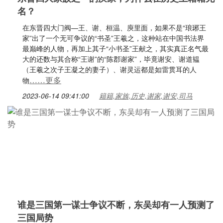
名？
在东晋四大门阀—王、谢、桓温、庾里面，如果不是“琅琊王
家”出了一个无可争议的“书圣”王羲之，这种站在中国书法界
最巅峰的人物，再加上其子“小书圣”王献之，其实真正名气最
大的还数与其合称“王谢”的“陈郡谢家”，毕竟谢安、谢道韫
（王羲之次子王凝之的妻子）、谢灵运都是如雷贯耳的人
……更多
物
2023-06-14 09:41:00
籍籍,家族,历史,谢家,谢安,司马
谁是三国第一谋士争议不断，东吴却有一人预测了
三国局势