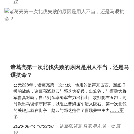
汉
诸葛亮第一次北伐失败的原因是用人不当，还是马
谡抗命？
公元228年，诸葛亮第一次北伐，他用的是声东击西、围点打
援的战略，诸葛亮派赵云与邓芝为疑兵，出箕谷，与曹魏大将
军曹真对峙，自己则亲率蜀军主力出祁山，攻打陇右五郡，同
时派出马谡镇守街亭，以阻止曹魏援军进入陇右。第一次北伐
……更
的关键点就在街亭，赵云与邓芝拖住了曹魏关中主力
多
2023-06-14 10:39:00
诸葛亮,诸葛,马谡,用人,第一次,原
因