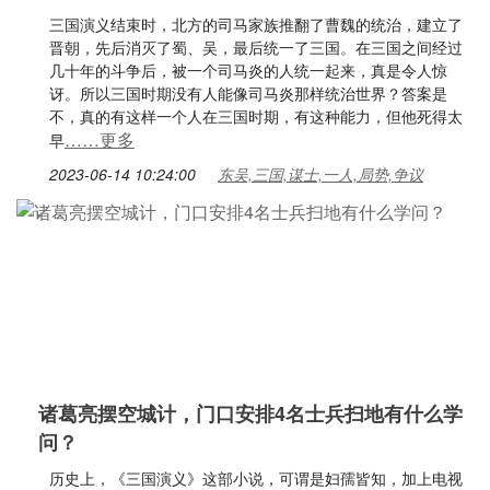
三国演义结束时，北方的司马家族推翻了曹魏的统治，建立了
晋朝，先后消灭了蜀、吴，最后统一了三国。在三国之间经过
几十年的斗争后，被一个司马炎的人统一起来，真是令人惊
讶。所以三国时期没有人能像司马炎那样统治世界？答案是
不，真的有这样一个人在三国时期，有这种能力，但他死得太
……更多
早
2023-06-14 10:24:00
东吴,三国,谋士,一人,局势,争议
诸葛亮摆空城计，门口安排4名士兵扫地有什么学
问？
历史上，《三国演义》这部小说，可谓是妇孺皆知，加上电视