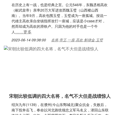
在历史上有一战，也是经典之至。公元546年，东魏丞相高欢
（献武皇帝）亲率20万大军进攻西魏玉璧（山西稷山西
南）。当年9月，高欢包围玉璧，玉璧成为一座孤城。按说一
代雄主高欢亲自坐镇指挥攻打一座城，应该是小case才对，
然而却成为高欢的滑铁卢。只因为他的对手也是一个牛
……更多
人
2023-06-14 09:38:00
名将,帝王,一座,高欢,斛律金,玉璧
宋朝比较低调的四大名将，名气不大但是战绩惊人
绍兴九年(1139)，在濮州(今山东鄄城北)聚众抗金，失败后，
南下投奔岳飞，奉命以河北路统领忠义军马名义，潜回山东联