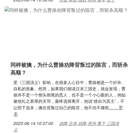
同样被擒，为什么曹操劝降背叛过的陈宫，而斩杀
高顺？
受《三国演义》影响，在很多人心目中，曹操都是一个奸诈、
自私的形象。然而，如果我们细读汉末三国史，就会发现，曹
操并不是一个彻头彻尾的恶人，也不是一个小心眼的人，例如
被他礼之甚厚的关羽，最终选择离开，他说“彼自为其主”，不
……更
让部下追杀；擒住背叛过自己的陈宫，他不但不痛恨
多
2023-06-14 10:37:00
劝降,吕布,劝降,兖州,麾下,三国演
义