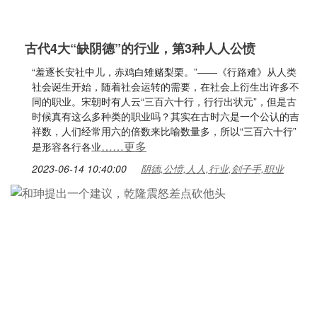
古代4大“缺阴德”的行业，第3种人人公愤
“羞逐长安社中儿，赤鸡白雉赌梨栗。”——《行路难》从人类
社会诞生开始，随着社会运转的需要，在社会上衍生出许多不
同的职业。宋朝时有人云“三百六十行，行行出状元”，但是古
时候真有这么多种类的职业吗？其实在古时六是一个公认的吉
祥数，人们经常用六的倍数来比喻数量多，所以“三百六十行”
……更多
是形容各行各业
2023-06-14 10:40:00
阴德,公愤,人人,行业,刽子手,职业