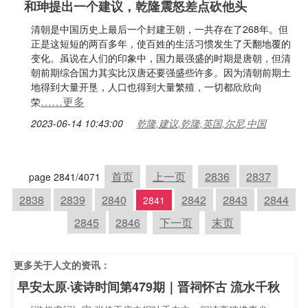
和珅提出一个建议，乾隆震怒差点砍他头
清朝是中国历史上最后一个封建王朝，一共存在了268年。但
正是这短短的两百多年，使百姓的生活习惯发生了天翻地覆的
变化。虽说在人们的印象中，国力最强盛的时期是唐朝，但清
朝前期综合国力其实比汉唐还要强盛些许多。因为清朝前期土
地得到大量开垦，人口也得到大量繁殖，一切都欣欣向
……更多
荣
2023-06-14 10:43:00
乾隆,建议,乾隆,英国,尔尼,中国
首页
上一页
2836
2837
page 2841/4071
2838
2839
2840
2842
2843
2844
2841
2845
2846
下一页
末页
更多关于
人文
的资讯：
早安太原·读诗时间第479期｜晋祠怀古 流水千秋