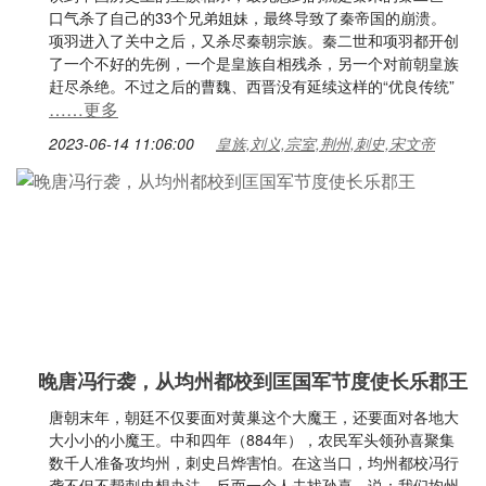
口气杀了自己的33个兄弟姐妹，最终导致了秦帝国的崩溃。
项羽进入了关中之后，又杀尽秦朝宗族。秦二世和项羽都开创
了一个不好的先例，一个是皇族自相残杀，另一个对前朝皇族
赶尽杀绝。不过之后的曹魏、西晋没有延续这样的“优良传统”
……更多
2023-06-14 11:06:00
皇族,刘义,宗室,荆州,刺史,宋文帝
晚唐冯行袭，从均州都校到匡国军节度使长乐郡王
唐朝末年，朝廷不仅要面对黄巢这个大魔王，还要面对各地大
大小小的小魔王。中和四年（884年），农民军头领孙喜聚集
数千人准备攻均州，刺史吕烨害怕。在这当口，均州都校冯行
袭不但不帮刺史想办法，反而一个人去找孙喜，说：我们均州