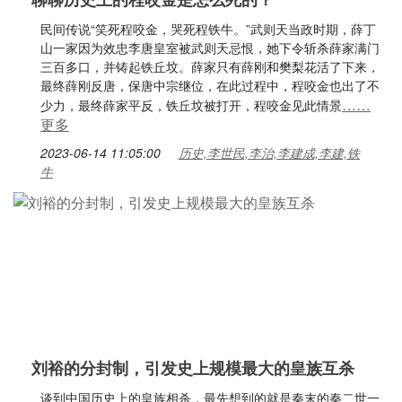
民间传说“笑死程咬金，哭死程铁牛。”武则天当政时期，薛丁
山一家因为效忠李唐皇室被武则天忌恨，她下令斩杀薛家满门
三百多口，并铸起铁丘坟。薛家只有薛刚和樊梨花活了下来，
最终薛刚反唐，保唐中宗继位，在此过程中，程咬金也出了不
……
少力，最终薛家平反，铁丘坟被打开，程咬金见此情景
更多
2023-06-14 11:05:00
历史,李世民,李治,李建成,李建,铁
牛
刘裕的分封制，引发史上规模最大的皇族互杀
谈到中国历史上的皇族相杀，最先想到的就是秦末的秦二世一