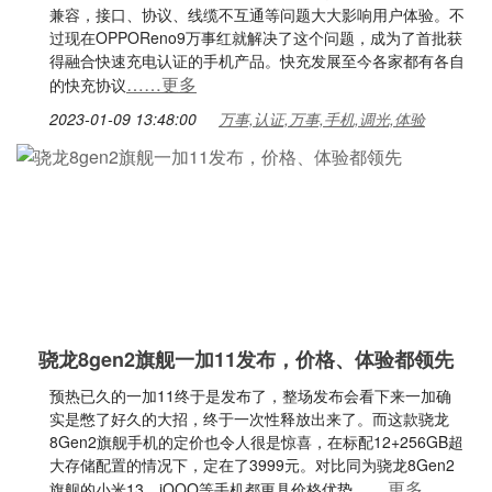
兼容，接口、协议、线缆不互通等问题大大影响用户体验。不
过现在OPPOReno9万事红就解决了这个问题，成为了首批获
得融合快速充电认证的手机产品。快充发展至今各家都有各自
……更多
的快充协议
2023-01-09 13:48:00
万事,认证,万事,手机,调光,体验
骁龙8gen2旗舰一加11发布，价格、体验都领先
预热已久的一加11终于是发布了，整场发布会看下来一加确
实是憋了好久的大招，终于一次性释放出来了。而这款骁龙
8Gen2旗舰手机的定价也令人很是惊喜，在标配12+256GB超
大存储配置的情况下，定在了3999元。对比同为骁龙8Gen2
……更多
旗舰的小米13、iQOO等手机都更具价格优势