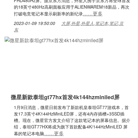
FHD480Hz屏。据京东方消息，外星人携手京东方将全球首发
的18英寸480Hz高刷面板应用于ALIENWAREM18新品，再次
……更多
打破电竞笔记本显示刷新率的新纪录
2023-01-09 19:50:00
大屏,外星,外星人,笔记本,笔记,京
东
微星新款泰坦gt77hx首发4k144hzminiled屏
1月9日消息，微星日前发布了新款机皇泰坦GT77游戏本，首
发17.3英寸4K144HzMiniLED屏，还有4内存插槽+3SSD插
槽。现在，微星官方发文介绍了这款笔记本的屏幕信息。据介
绍，泰坦GT77HX将成为旗下首款配备4K/144HzMiniLED 屏
……更多
幕的笔记本电脑