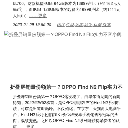
玑700。这款机型4GB+64GB版本为13999卢比（约1162元人
民币），而8GB+128GB版本的起价为16999卢比（约1411元
……更多
人民币）
2023-01-09 19:55:00
印度,性能,版本,联发,机型,版本
折叠屏销量份额第一？OPPO Find N2 Flip实力不
折叠屏销量份额第一？OPPO这次稳了。由华尔街见闻的新闻
得知，2022年W52榜首，是OPPO刚刚发布的Find N2系列斩
获，可谓是出道即巅峰。不仅如此，在京东、天猫两大电商平
台，Find N2系列还拥有5K+价位段安卓手机销售额冠军的头
衔，战绩斐然。之所以OPPO Find N2系列能获得消费者的认
……更多
可