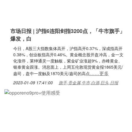
市场日报 | 沪指6连阳剑指3200点，「牛市旗手」
爆发，白
今日，A股三大指数集体高开，沪指高开0.37%，深成指高开
0.38%，创业板指高开0.46%。黄金概念股开盘冲高，金一文
化涨停，莱绅通灵一度触板，紫金矿业涨超9%，赤峰黄金、
银泰黄金跟涨。消息面上，上周五伦敦现货黄金报1865美元/
……更多
盎司，盘中一度触及1870美元/盎司的高点
2023-01-09 17:41:00
旗手,贵金属,牛市,白酒,巨头,日报