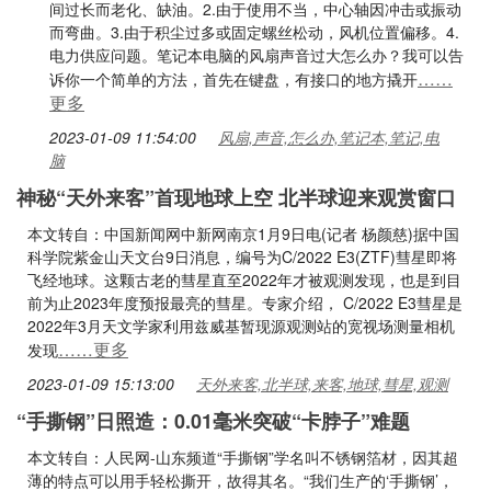
间过长而老化、缺油。2.由于使用不当，中心轴因冲击或振动
而弯曲。3.由于积尘过多或固定螺丝松动，风机位置偏移。4.
电力供应问题。笔记本电脑的风扇声音过大怎么办？我可以告
……
诉你一个简单的方法，首先在键盘，有接口的地方撬开
更多
2023-01-09 11:54:00
风扇,声音,怎么办,笔记本,笔记,电
脑
神秘“天外来客”首现地球上空 北半球迎来观赏窗口
本文转自：中国新闻网中新网南京1月9日电(记者 杨颜慈)据中国
科学院紫金山天文台9日消息，编号为C/2022 E3(ZTF)彗星即将
飞经地球。这颗古老的彗星直至2022年才被观测发现，也是到目
前为止2023年度预报最亮的彗星。专家介绍， C/2022 E3彗星是
2022年3月天文学家利用兹威基暂现源观测站的宽视场测量相机
……更多
发现
2023-01-09 15:13:00
天外来客,北半球,来客,地球,彗星,观测
“手撕钢”日照造：0.01毫米突破“卡脖子”难题
本文转自：人民网-山东频道“手撕钢”学名叫不锈钢箔材，因其超
薄的特点可以用手轻松撕开，故得其名。“我们生产的‘手撕钢’，