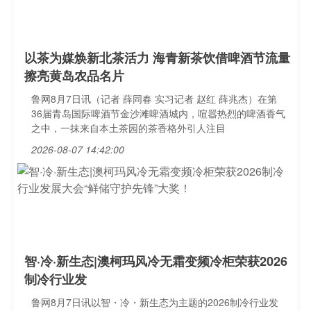
以茶为媒焕新北茶活力 海青新茶饮借啤酒节流量
擦亮黄岛农品名片
鲁网8月7日讯（记者 薛同春 实习记者 赵红 薛兆杰）在第
36届青岛国际啤酒节金沙滩啤酒城内，喧嚣热烈的啤酒香气
之中，一抹来自本土茶园的茶香格外引人注目
2026-08-07 14:42:00
智·冷·新生态|澳柯玛风冷无霜变频冷柜荣获2026
制冷行业发
鲁网8月7日讯以智・冷・新生态为主题的2026制冷行业发