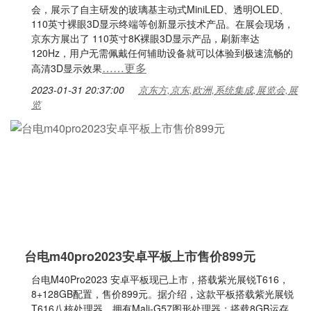
会，展示了自主研发的玻璃基主动式MiniLED、透明OLED、
110英寸裸眼3D显示终端等创新显示技术产品。在展会现场，
京东方展出了 110英寸8K裸眼3D显示产品，刷新率达
120Hz，用户无需佩戴任何辅助设备就可以体验到极速流畅的
……更多
高清3D显示效果
2023-01-31 20:37:00
京东方,京东,欧洲,系统集成,展览会,展
览
台电m40pro2023安卓平板上市售价899元
台电M40Pro2023 安卓平板现已上市，搭载紫光展锐T616，
8+128GB配置，售价899元。据介绍，这款平板搭载紫光展锐
T616八核处理器，拥有Mali-G57图形处理器；搭载8GB运存