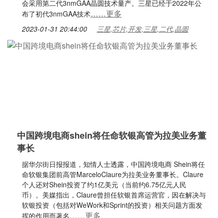
会采用第二代3nmGAA晶圆技术量产。三星已经于2022年公
……更多
布了初代3nmGAA技术
2023-01-31 20:44:00
三星,芯片,开发,三星,二代,晶圆
中国跨境电商shein将任命软银高管为拉美业务董
事长
据华尔街日报报道，知情人士透露，中国跨境电商 Shein将任
命软银集团前高管MarceloClaure为拉美业务董事长。Claure
个人还对Shein投资了约1亿美元（当前约6.75亿元人民
币）。美媒指出，Claure曾担任软银首席运营官，因在解决与
软银投资（包括对WeWork和Sprint的投资）相关问题方面发
……更多
挥的作用而著名