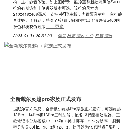
棉，主打静音体验。如上图所示，酷冷至尊新款清风侠S400
机箱有侧透和非侧透双版本可选。该机箱尺寸为
210x418x408毫米，支持MATX主板，内置隔音材料，主打静
音体验。了解到，酷冷至尊现已在国内推出了清风侠S400的
……更多
灰色和樱花侧透版
2023-01-31 20:31:00
隔音,机箱,清风,白色,机箱,清风
全新戴尔灵越pro家族正式发布
据戴尔官方消息，全新戴尔灵越Pro家族正式发布，可选灵越
13Pro、14Pro和16Pro三种型号，配备13代酷睿处理器。三
款笔记本分别搭载13、14和16英寸屏幕，2.5k分辨率，刷新
率分别是60Hz、90Hz和120Hz。处理器为13代酷睿P系列，