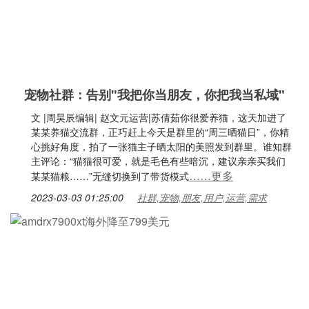
宠物社群：告别"我把你当朋友，你把我当私域"
文 |周昊辰编辑| 赵文元运营|苏倩茹你很爱养猫，这天加进了
某某养猫交流群，正巧赶上今天是群里的“周三晒猫日”，你精
心挑好角度，拍了一张猫主子晒太阳的美照发到群里。谁知群
主评论：“猫猫很可爱，就是毛色有些暗沉，建议亲亲买我们
……更多
某某猫粮……”无缝切换到了带货模式
2023-03-03 01:25:00
社群,宠物,朋友,用户,运营,需求