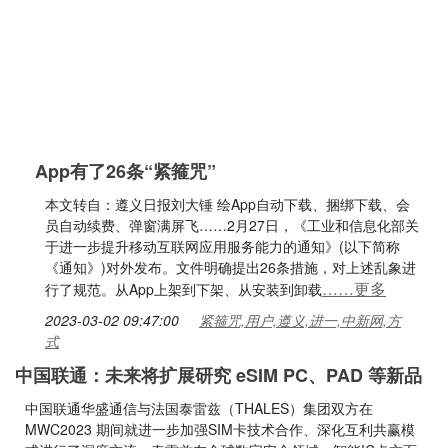
App有了26条“紧箍咒”
本文转自：遵义日报刘大锤 绘App自动下载、捆绑下载、会
员自动续费、弹窗满屏飞……2月27日，《工业和信息化部关
于进一步提升移动互联网应用服务能力的通知》(以下简称
《通知》)对外发布。文件明确提出26条措施，对上述乱象进
……更多
行了规范。从App上架到下架、从安装到卸载
2023-03-02 09:47:00
紧箍咒,用户,遵义,进一,中新网,方
式
中国联通：未来将扩展研究 eSIM PC、PAD 等新品
中国联通华盛通信与法国泰雷兹（THALES）集团双方在
MWC2023 期间就进一步加强SIM卡技术合作、深化互利共赢模