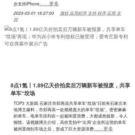
……更多
步支持iPhone
2023-03-01 16:27:00
微软,应用程序,支持,程序,应用,支
持
8点1氪丨1.89亿天价拍卖后万辆新车被报废，共享
单车“坟场
TOP3 大新闻 石家庄市郊再添共享单车“坟场”日前有石家庄本
地博主爆料，市郊再添一处规模庞大的单车“坟场”。密密麻麻
的单车、电单车排列在一起被闲置浪费，大都成色较新，令人
惋惜。该视频博主介绍，高价竞拍中“出局”企业所运营的单车
……更多
被闲置倒扣车场之后，形成了巨大资源浪费