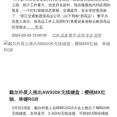
上报，统计工作量大，信息存在延时。现在随着低代码应用的
普及，一个钉钉就能动态掌握，交通疏导、安全管控更高效
了。”浙江交通集团浙高运公司（以下简称“浙高运”） 数字办
负责人表示。浙高运工作人员用钉钉查看设备巡检台账浙高运
……更多
托管丽水
2023-03-03 12:00:00
代码,高速,数字,应用,安全,管理
戴尔外星人推出AW920K无线键盘：樱桃MX红
轴、单键RGB
3月3日消息，戴尔外星人在MWC2023大会上推出了AW920K
无线键盘，支持蓝牙、2.4GHz无线连接、可拆卸USB伞绳线