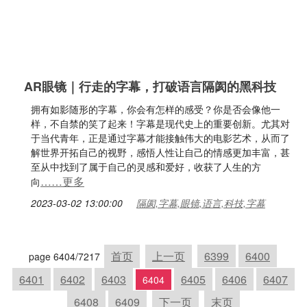
AR眼镜｜行走的字幕，打破语言隔阂的黑科技
拥有如影随形的字幕，你会有怎样的感受？你是否会像他一
样，不自禁的笑了起来！字幕是现代史上的重要创新。尤其对
于当代青年，正是通过字幕才能接触伟大的电影艺术，从而了
解世界开拓自己的视野，感悟人性让自己的情感更加丰富，甚
至从中找到了属于自己的灵感和爱好，收获了人生的方
……更多
向
2023-03-02 13:00:00
隔阂,字幕,眼镜,语言,科技,字幕
首页
上一页
6399
6400
page 6404/7217
6401
6402
6403
6405
6406
6407
6404
6408
6409
下一页
末页