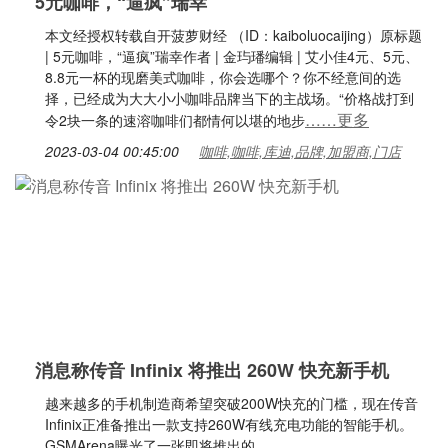
5元咖啡，“逼疯”瑞幸
本文经授权转载自开菠萝财经 （ID：kaiboluocaijing）原标题
| 5元咖啡，“逼疯”瑞幸作者 | 金玙璠编辑 | 艾小佳4元、5元、
8.8元一杯的现磨美式咖啡，你会选哪个？你不经意间的选
择，已经成为大大小小咖啡品牌当下的主战场。“价格战打到
……更多
令2块一条的速溶咖啡们都情何以堪的地步
2023-03-04 00:45:00
咖啡,咖啡,库迪,品牌,加盟商,门店
消息称传音 Infinix 将推出 260W 快充新手机
越来越多的手机制造商希望突破200W快充的门槛，现在传音
Infinix正准备推出一款支持260W有线充电功能的智能手机。
GSMArena曝光了一张即将推出的