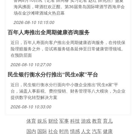
鲁网8月10日讯（记者 薛同春 实习记者 赵红 薛兆杰）盛夏
海风拂面，啤酒狂欢正酣。第36届青岛国际啤酒节西海岸会
场在金沙滩啤酒城火热启幕
2026-08-10 10:15:00
百年人寿推出全周期健康咨询服务
近日，百年人寿面向客户推出全周期健康咨询服务，在传统保
险理赔服务之外，尝试将服务链条延伸至日常健康管理领域。
在预防层面
2026-08-10 10:27:00
民生银行衡水分行推出“民生e家”平台
近日，民生银行衡水分行面向中小微企业推出“民生e家”平
台，涵盖人事薪税、费控报销、财务管理等八大模块，为企业
提供数字化转型解决方案
2026-08-10 10:33:00
体育
娱乐
财经
军事
科技
游戏
教育
育儿
国内
国际
社会
时尚
情感
人文
汽车
健康