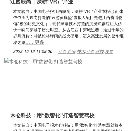
江西映尚：深耕“VR+”产业
本文转自：中国电子报江西映尚：深耕“VR+”产业本报记者 张
依依图为映尚打造的“云游黄庭坚”虚拟人项目走进江西省博物
馆2楼的历史文化厅，现代球幕技术打造的沉浸式剧院让人仿
佛一瞬间穿越了历史时空。从古江西中穿城过巷，走过千年的
岁月流转；冲破枪林弹雨的战火硝烟，迈入高速发展的繁华璀
……更多
璨之路
2023-10-13 11:09:00
江西,产业,技术,江西,科技,发展
木仓科技：用“数智化”打造智慧驾校
本文转自：中国电子报木仓科技：用“数智化”打造智慧驾校本