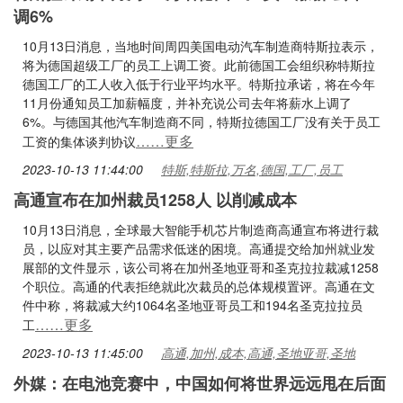
调6%
10月13日消息，当地时间周四美国电动汽车制造商特斯拉表示，
将为德国超级工厂的员工上调工资。此前德国工会组织称特斯拉
德国工厂的工人收入低于行业平均水平。特斯拉承诺，将在今年
11月份通知员工加薪幅度，并补充说公司去年将薪水上调了
6%。与德国其他汽车制造商不同，特斯拉德国工厂没有关于员工
……更多
工资的集体谈判协议
2023-10-13 11:44:00
特斯,特斯拉,万名,德国,工厂,员工
高通宣布在加州裁员1258人 以削减成本
10月13日消息，全球最大智能手机芯片制造商高通宣布将进行裁
员，以应对其主要产品需求低迷的困境。高通提交给加州就业发
展部的文件显示，该公司将在加州圣地亚哥和圣克拉拉裁减1258
个职位。高通的代表拒绝就此次裁员的总体规模置评。高通在文
件中称，将裁减大约1064名圣地亚哥员工和194名圣克拉拉员
……更多
工
2023-10-13 11:45:00
高通,加州,成本,高通,圣地亚哥,圣地
外媒：在电池竞赛中，中国如何将世界远远甩在后面