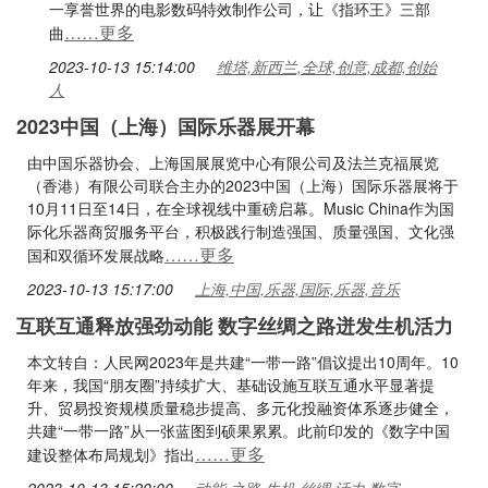
一享誉世界的电影数码特效制作公司，让《指环王》三部
……更多
曲
2023-10-13 15:14:00
维塔,新西兰,全球,创意,成都,创始
人
2023中国（上海）国际乐器展开幕
由中国乐器协会、上海国展展览中心有限公司及法兰克福展览
（香港）有限公司联合主办的2023中国（上海）国际乐器展将于
10月11日至14日，在全球视线中重磅启幕。Music China作为国
际化乐器商贸服务平台，积极践行制造强国、质量强国、文化强
……更多
国和双循环发展战略
2023-10-13 15:17:00
上海,中国,乐器,国际,乐器,音乐
互联互通释放强劲动能 数字丝绸之路迸发生机活力
本文转自：人民网2023年是共建“一带一路”倡议提出10周年。10
年来，我国“朋友圈”持续扩大、基础设施互联互通水平显著提
升、贸易投资规模质量稳步提高、多元化投融资体系逐步健全，
共建“一带一路”从一张蓝图到硕果累累。此前印发的《数字中国
……更多
建设整体布局规划》指出