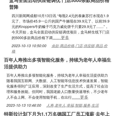
盒马全面启动供应链调优 门店5000余款商品价格
普降
四川新闻网成都10月13日讯 “每瓶2.4元的泰象苏打水现在1.9
元了、市场价45.9一公斤的国产牛腩现在39.9元了、以前39.9
元的Knoppers牛奶榛子巧克力威化饼干只要29.9元了……”，
今天开始，盒马全面启动供应链调优项目，盒马鲜生线下门店
……更多
的5000多款商品价格下调
2023-10-13 10:50:00
余款,商品价格,门店,供应链,商品,价
格
百年人寿推出多项智能化服务，持续为老年人幸福生
活提供助力
百年人寿推出多项智能化服务，持续为老年人幸福生活提供助力
随着我国互联网、大数据、人工智能等信息技术快速发展，智能
化服务得到广泛应用，深刻改变了生产生活方式，提高了社会治
理和服务效能。但同时，我国老龄人口数量快速增长，不少老年
……更多
人不会上网、不会使用智能手机，在出行
2023-10-13 10:46:00
人寿,老年人,幸福,智能,服务,生活
特斯拉计划下月为1.1万名德国工厂员工涨薪 去年上