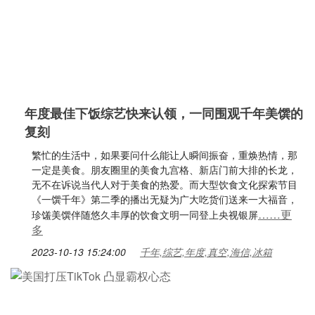
年度最佳下饭综艺快来认领，一同围观千年美馔的
复刻
繁忙的生活中，如果要问什么能让人瞬间振奋，重焕热情，那
一定是美食。朋友圈里的美食九宫格、新店门前大排的长龙，
无不在诉说当代人对于美食的热爱。而大型饮食文化探索节目
《一馔千年》第二季的播出无疑为广大吃货们送来一大福音，
……更
珍馐美馔伴随悠久丰厚的饮食文明一同登上央视银屏
多
2023-10-13 15:24:00
千年,综艺,年度,真空,海信,冰箱