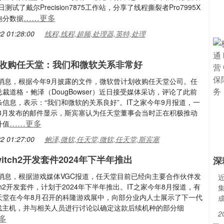
日测试了戴尔Precision7875工作站，分享了线程撕裂者Pro7995X
……更多
跑分数据
2 01:28:00
线程,线程,超频,处理器,英特,处理
收购任天堂：我们和微软关系非常好
1日消息，根据今年9月披露的文件，微软曾计划收购任天堂公司。任
裁道格・鲍泽（DougBowser）近日接受媒体采访，评论了此前
信息，表示：“我们和微软的关系良好”。IT之家今年9月报道，一
0年8月发布的邮件显示，斯宾塞认为任天堂董事会当时正在积极推动
……更多
升值
2 01:27:00
鲍泽,微软,任天堂,微软,任天堂,斯宾塞
itch2开发套件2024年下半年推出
深
日消息，根据游戏媒体VGC报道，任天堂目前已经向主要合作伙伴发
tch2开发套件，计划于2024年下半年推出。IT之家今年8月报道，有
天堂在今年8月召开的科隆游戏展中，向部分业内人士展示了下一代
h游戏主机，并与相关人员进行讨论以确定这款后续机种的部分细
2
多