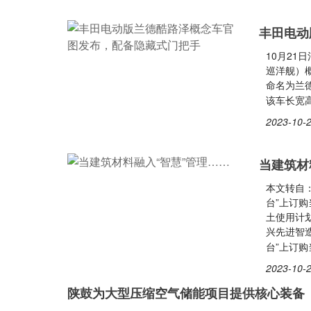
丰田电动
10月2
巡洋舰）
命名为兰德
该车长宽高分
2023-10-2
当建筑材
本文转自
台”上订购
土使用计
兴先进智
台”上订
2023-10-2
陕鼓为大型压缩空气储能项目提供核心装备