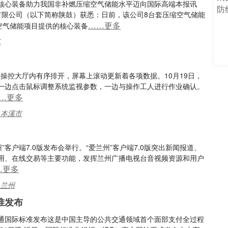
核心装备助力我国非补燃压缩空气储能水平迈向国际高端本报讯
）有限公司（以下简称陕鼓）获悉：日前，该公司8台套压缩空气储能
……更多
空气储能项目提供的核心装备
气
在操控大厅内有序排开，屏幕上滚动更新着各项数据。10月19日，
一边点击鼠标调整系统监视参数，一边与操作工人进行作业确认。
…更多
,本溪市
”客户端7.0版发布会举行。“爱兰州”客户端7.0版突出新闻报道、
用、在线交易等主要功能，发挥兰州广播电视台音视频资源和用户
…更多
,兰州
准发布
通国际标准发布这是中国主导的公共交通领域首个面部支付全过程