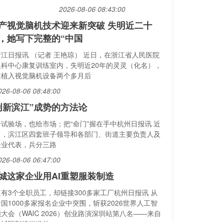
2026-08-06 08:43:00
产视觉脑机技术迎来新突破 失明近二十
，她写下完整的“中国
浙江日报讯 （记者 王艳琼） 近日，在浙江省人民医院
眼科中心康复训练室内，失明近20年的灵灵（化名），
在植入视觉脑机设备两个多月后
026-08-06 08:48:00
创新滨江”成势的方法论
给试验场，也给市场；把“命门”握在手中杭州日报讯 近
日，滨江区四套班子领导和各部门、街道主要负责人及
企业代表，兵分三路
026-08-06 06:47:00
城这家企业用AI重塑服装制造
只有3个全职员工，却链接300多家工厂杭州日报讯 从
国1000多家报名企业中突围，斩获2026世界人工智
大会（WAIC 2026）创业路演深圳站第八名——来自