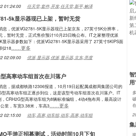
2 01:24:00
任天堂,套件,开发,任天堂,新平,鲍泽
781-5k显示器现已上架，暂时无货
日消息，优派VG2781-5K显示器现已上架京东，27英寸5K分辨率，
9元，暂时无货，正式售价预计10月23日晚公布。IT之家整理优派
-5K显示器参数如下：优派VG2781-5K显示器采用了 27英寸5KIPS面
……更多
到218
2 02:09:00
优派,显示器,优派,显示器,京东,亮度
智
h2g型高寒动车组首次在川落户
用
日消息，据成都铁路12306报道，10月19日起配属成都局集团公司的
2G型高寒动车组正逐步到位，这是该型号动车组首次在川落户。IT
，CRH2G型高寒动车组为8辆标准编组，4动4拖布局，最高设计
……更多
0公里，车宽3.38米，车高3
2
2 02:15:00
动车,高寒,动车组,动车,高寒,动车组
集
MO手游正招募测试，活动时间10月下旬