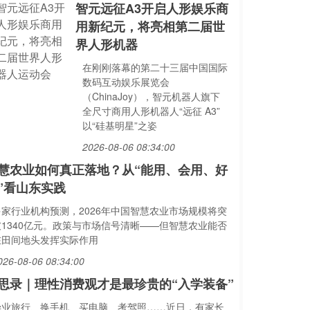
智元远征A3开启人形娱乐商
用新纪元，将亮相第二届世
界人形机器
在刚刚落幕的第二十三届中国国际
数码互动娱乐展览会
（ChinaJoy），智元机器人旗下
全尺寸商用人形机器人“远征 A3”
以“硅基明星”之姿
2026-08-06 08:34:00
慧农业如何真正落地？从“能用、会用、好
”看山东实践
多家行业机构预测，2026年中国智慧农业市场规模将突
破1340亿元。政策与市场信号清晰——但智慧农业能否
在田间地头发挥实际作用
026-08-06 08:34:00
思录｜理性消费观才是最珍贵的“入学装备”
毕业旅行、换手机、买电脑、考驾照……近日，有家长