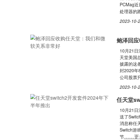
PCMag近
处理器的
2023-10-2
鲍泽回应
10月2
天堂美国总
披露的这条
封202
公司股票
2023-10-2
任天堂sw
10月21
送了Swi
消息称任
Switc
……更
节