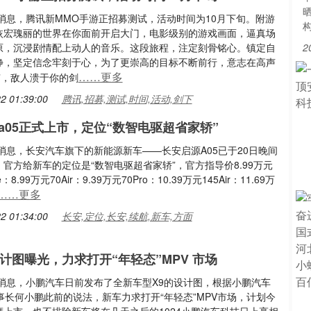
日消息，腾讯新MMO手游正招募测试，活动时间为10月下旬。附游
恢宏瑰丽的世界在你面前开启大门，电影级别的游戏画面，逼真场
原，沉浸剧情配上动人的音乐。这段旅程，注定刻骨铭心。镇定自
2
静，坚定信念牢刻于心，为了更崇高的目标不断前行，意志在高声
……更多
”，敌人溃于你的剑
2 01:39:00
腾讯,招募,测试,时间,活动,剑下
a05正式上市，定位“数智电驱超省家轿”
日消息，长安汽车旗下的新能源新车——长安启源A05已于20日晚间
官方给新车的定位是“数智电驱超省家轿”，官方指导价8.99万元
e：8.99万元70Air：9.39万元70Pro：10.39万元145Air：11.69万
……更多
2 01:34:00
长安,定位,长安,续航,新车,方面
设计图曝光，力求打开“年轻态”MPV 市场
日消息，小鹏汽车日前发布了全新车型X9的设计图，根据小鹏汽车
事长何小鹏此前的说法，新车力求打开“年轻态”MPV市场，计划今