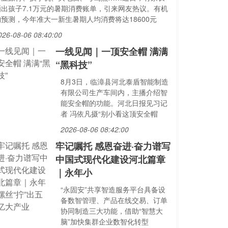
晒出孩子7.1万元的暑期消费账单，引来网友热议。有机
构预测，今年准大一新生暑期人均消费将达18600元
026-08-06 08:40:00
一线见闻｜一顶安全帽 满满
“黑科技”
8月3日，临漳县河北泰盾智能制造
有限公司生产车间内，主播介绍智
能安全帽的功能。河北日报见习记
者 冯依凡摄“别小看这顶安全帽
2026-08-06 08:42:00
牢记嘱托 感恩奋进·奋力谱写
中国式现代化建设河北篇章
｜永年小
“永固安”共享智造服务平台具备设
备数智管理、产品在线交易、订单
协同制造三大功能，借助“智慧大
脑”加快集群企业数智化转型