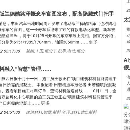
2
版兰德酷路泽概念车官图发布，配备隐藏式门把手
太
1日消息，丰田汽车当地时间周五发布了电动版兰德酷路泽（也称陆地
概念车的官图，这一长寿车系迎来了它的首款电动化车型。新车被
酷路泽Se，将于10月25日开幕的东京车展上亮相。据官方介绍，
……更多
别为5151/1989/1704mm，轴距3050mm
2
2 03:17:00
兰德,丰田,概念车,把手,电动,概念
A
假
料融入“智慧”管理……
：陕西日报十月十一日，施工员王敏正在“项目建筑材料智能管理平
人
当日所需的混凝土。 本报记者 田若楠摄本报记者 田若楠填报混凝
划、查看项目施工材料订单、查询材料运送路线……10月11日，金
造双创孵化中心项目的施工员王敏正在“项目建筑材料智能管理平
2
……更多
购当日所需的混凝土
2 04:51:00
建筑材料,智慧,材料,管理,材料,建筑材料