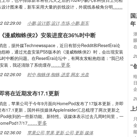
度上市，也不排除新车将在几天之后的1024小鹏汽车科技日上亮相
……
从设计图来看，新车采用大量的折线设计，外观线条棱角分明
国
年
2 02:29:00
小鹏,设计图,设计,市场,小鹏,新车
《漫威蜘蛛侠2》安装进度在36%时中断
消息，据外媒Technewsspace，近日有部分Reddit和ResetEra论
抱怨称，通过光盘安装PS5版本的《漫威蜘蛛侠2》时，会出现安装
2
%时中断的问题。在ResetEra论坛中，有网友发帖抱怨道：“我已经
……更多
次安装，我还清除了系统缓存
“
2 02:26:00
时中,蜘蛛侠,蜘蛛,进度,网友,光盘
即将在近期发布17.1更新
2
日消息，苹果公司于今年9月面向HomePod发布了17版本更新，并即
上
布17.1更新，国外科技媒体AppleInsider汇总梳理了两次更新之
ePod收到的一些新功能、新特性。该媒体表示过去几周时间里，一
……更多
mePod17/17
全
能
2 02:36:00
苹果公司,苹果,更新,公司,更新,媒体