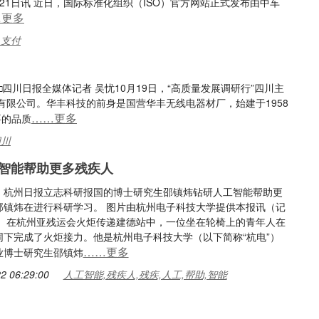
月21日讯 近日，国际标准化组织（ISO）官方网站正式发布由中车
…更多
,支付
川日报全媒体记者 吴忧10月19日，“高质量发展调研行”四川主
限公司。华丰科技的前身是国营华丰无线电器材厂，始建于1958
……更多
要的品质
四川
智能帮助更多残疾人
：杭州日报立志科研报国的博士研究生邵镇炜钻研人工智能帮助更
邵镇炜在进行科研学习。 图片由杭州电子科技大学提供本报讯（记
英）在杭州亚残运会火炬传递建德站中，一位坐在轮椅上的青年人在
同下完成了火炬接力。他是杭州电子科技大学（以下简称“杭电”）
……更多
业博士研究生邵镇炜
2 06:29:00
人工智能,残疾人,残疾,人工,帮助,智能