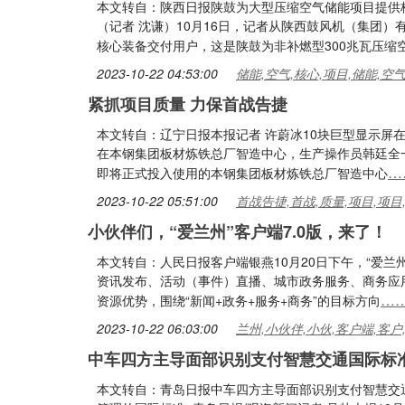
本文转自：陕西日报陕鼓为大型压缩空气储能项目提供
（记者 沈谦）10月16日，记者从陕西鼓风机（集团
核心装备交付用户，这是陕鼓为非补燃型300兆瓦压缩
2023-10-22 04:53:00
储能,空气,核心,项目,储能,空
紧抓项目质量 力保首战告捷
本文转自：辽宁日报本报记者 许蔚冰10块巨型显示屏
在本钢集团板材炼铁总厂智造中心，生产操作员韩廷全
…
即将正式投入使用的本钢集团板材炼铁总厂智造中心
2023-10-22 05:51:00
首战告捷,首战,质量,项目,项目
小伙伴们，“爱兰州”客户端7.0版，来了！
本文转自：人民日报客户端银燕10月20日下午，“爱兰州
资讯发布、活动（事件）直播、城市政务服务、商务应
…
资源优势，围绕“新闻+政务+服务+商务”的目标方向
2023-10-22 06:03:00
兰州,小伙伴,小伙,客户端,客户
中车四方主导面部识别支付智慧交通国际标
本文转自：青岛日报中车四方主导面部识别支付智慧交