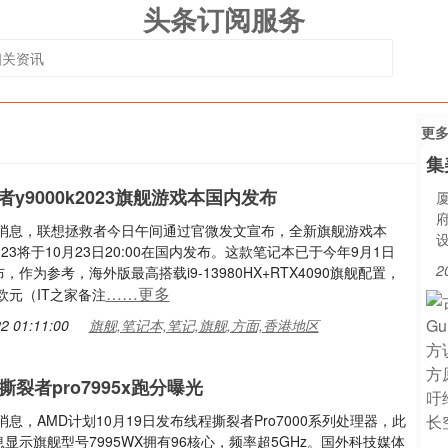
头条订阅服务
更
集
y9000k2023旗舰游戏本国内发布
1日消息，联想拯救者今日午间通过官微发文宣布，全新旗舰游戏本
K2023将于10月23日20:00在国内发布。这款笔记本已于今年9月1日
2
，作为参考，海外版最高搭载i9-13980HX+RTX4090旗舰配置，
……更多
9欧元（IT之家备注
2 01:11:00
旗舰,笔记本,笔记,旗舰,方面,香港地区
撕裂者pro7995x跑分曝光
日消息，AMD计划10月19日发布线程撕裂者Pro7000系列处理器，此
显示旗舰型号7995WX拥有96核心，频率超5GHz。国外科技媒体