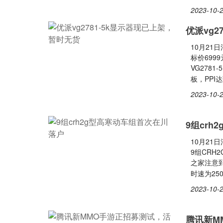
2023-10-2
优派vg2
10月21
标价699
VG2781
板，PPI达
2023-10-2
9组cr
10月21
9组CRH
之家注意到
时速为25
2023-10-2
腾讯新M