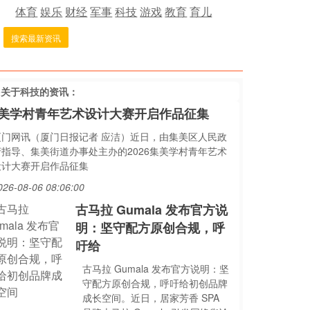
体育
娱乐
财经
军事
科技
游戏
教育
育儿
搜索最新资讯
多关于
科技
的资讯：
美学村青年艺术设计大赛开启作品征集
厦门网讯（厦门日报记者 应洁）近日，由集美区人民政
府指导、集美街道办事处主办的2026集美学村青年艺术
设计大赛开启作品征集
026-08-06 08:06:00
古马拉 Gumala 发布官方说
明：坚守配方原创合规，呼
吁给
古马拉 Gumala 发布官方说明：坚
守配方原创合规，呼吁给初创品牌
成长空间。近日，居家芳香 SPA