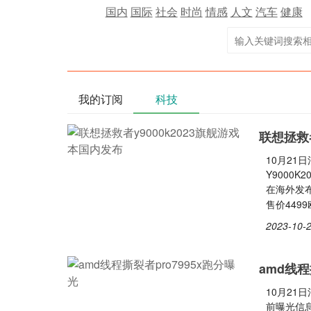
国内
国际
社会
时尚
情感
人文
汽车
健康
我的订阅
科技
联想拯救者
10月2
Y9000
在海外发布
售价449
2023-10-2
amd线程
10月21
前曝光信息