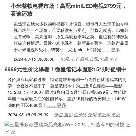
小米整顿电视市场！高配miniLED电视2799元，
看谁还敢
虽然现在绝大多数的电视都非常便宜，但也有人发现了如今电
视市场的一个现象，只要稍微有点卖点，那肯定就贵。比如分
区背光啊，高亮度啊，原生高刷新率啊之类。但也有品牌愿意
打破这种情况。最近小米电视有一款新品在预售，这款产品属
……更多
于小米电视S系列，55英寸，采用miniLED背光
2024-03-15 09:09:00
电视,小米,高价,市场,电视,小米
6999元性价比爆棚！微星笔记本魔影15限时促销中
各位游戏玩家看过来！特别是准备选购一台高性价比游戏本的同
学，惊喜这不就来了：微星笔记本中的主流满血爆款——魔影
15-283（i7+4060）限时3月14日-3月17日仅需6999元，性价比
爆棚！玩家最关注的性能释放，魔影15稳稳的给安排上：140W
……更多
满血的RTX4060显卡
2024-03-15 09:08:00
微星,魔影,性价比,促销,笔记本,笔记