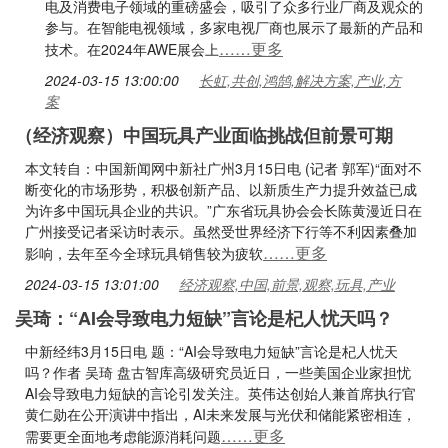
电及消费电子领域的重磅盛会，吸引了众多行业厂商及观众的
参与。在智能电视领域，多家电视厂商也展示了最新的产品和
……更多
技术。在2024年AWE展会上
2024-03-15 13:00:00
长虹,共创,鸿鹄,解决方案,产业,方
案
（经济观察）中国玩具产业面临挑战但前景可期
本文转自：中国新闻网中新社广州3月15日电 (记者 郭军)“面对不
断变化的市场形势，积极创新产品、以新质生产力提升效益已成
为许多中国玩具企业的共识。”广东省玩具协会会长陈黄漫近日在
广州接受记者采访时表示。虽然受世界经济下行等不利因素叠加
……更多
影响，去年至今全球玩具销售较为疲软
2024-03-15 13:01:00
经济观察,中国,前景,观察,玩具,产业
吴琦：“AI会导致电力短缺”言论是杞人忧天吗？
中新经纬3月15日电 题：“AI会导致电力短缺”言论是杞人忧天
吗？作者 吴琦 盘古智库高级研究员近日，一些美国企业家担忧
AI会导致电力短缺的言论引发关注。英伟达创始人兼首席执行官
黄仁勋在公开演讲中指出，AI未来发展与光伏和储能紧密相连，
……更多
需要更全面地考虑能源消耗问题