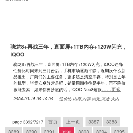
骁龙8+再战三年，直面屏+1TB内存+120W闪充，
iQOO
骁龙8+再战三年，直面屏+1TB内存+120W闪充，iQOO诠释
性价比时间来到三月份后，手机市场逐渐平静，近期没什么新
品推出，厂商们的主要任务，更多还是清空库存，特别是去年
的机型，毕竟安卓阵营是吧，销量周期往往是半年，再不降价
……更多
很能去卖，如果你要抄底的话，iQOO Neo8这款
2024-03-15 09:10:00
性价比,内存,内存,调光,高通,大内
首页
上一页
3387
3388
page 3392/7217
3389
3390
3391
3393
3394
3395
3392