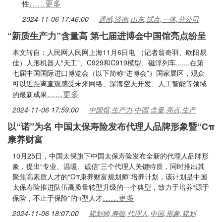
……更多
性
2024-11-06 17:46:00
通感,济南,山东,试点,一体,分公司
“新质生产力”含量高 第七届进博会中国馆亮点纷呈
本文转自：人民网人民网上海11月6日电 （记者翁奇羽、欧阳易
佳）人形机器人“天工”、C929和C919模型、磁浮列车.......在第
七届中国国际进口博览会（以下简称“进博会”）国家展区，观众
可以近距离直观感受未来网络、深海空天开发、人工智能等领域
……更多
的最新成果
2024-11-06 17:59:00
中国馆,生产力,中国,含量,亮点,生产
以“诺”为名 中国太保寿险发布代理人品牌形象暨“Cπ
康养财富
10月25日，中国太保旗下中国太保寿险发布全新的代理人品牌形
象，提出“专业、温暖、诚信”三个代理人关键特质，同时推出其
聚焦高素质人才的“Cπ康养财富规划师”培养计划，该计划是中国
太保寿险推进队伍高质量转型升级的一个典型，致力于培养“源于
……更多
保险，不止于保险”的π型人才
2024-11-06 18:07:00
规划师,寿险,代理人,中国,形象,规划