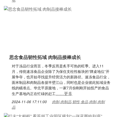
电
思念食品韧性拓域 肉制品接棒成长
对于冻品行业而言，冬季反而是炙手可热的旺季。进入11
月，传统速冻食品企业除了为保住支柱性板块的“牌桌地位”开
展争夺，也开始寻找提升经营活力的新路径。速冻食品行业，
面米制品和肉制品各据半壁江山，同时也是企业彼此拓域业务
线的瞄准点。华北平原腹地，一家7月份刚刚开始投产的食品
……更多
生产基地内正在忙碌的赶工
2024-11-06 17:11:00
肉制,肉制品,韧性,食品,肉制,肉制
品