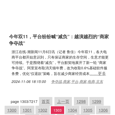
今年双11，平台纷纷喊“减负”：越演越烈的“商家
争夺战”
浙江在线-潮新闻11月6日讯（记者 鲁佳）今年双11，各大电
商平台都开始意识到，只有保证商家的生存空间，生意才能更
可持续。于是围绕着“减负”，平台默契地展开了新一轮 “商家
争夺战”。阿里宣布取消天猫年费，改为收取0.6%基础软件服
……更多
务费，优化“仅退款”策略，旨在减少商家经营成本
2024-11-06 18:15:00
争夺战,商家,平台,商家,电商,京东
首页
上一页
1298
1299
page 1303/7217
1300
1301
1302
1304
1305
1306
1303