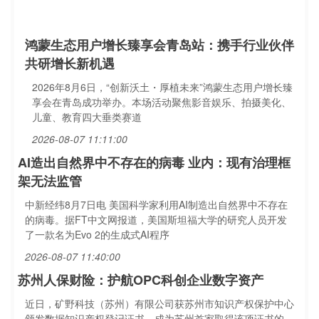
鸿蒙生态用户增长臻享会青岛站：携手行业伙伴
共研增长新机遇
2026年8月6日，“创新沃土・厚植未来”鸿蒙生态用户增长臻
享会在青岛成功举办。本场活动聚焦影音娱乐、拍摄美化、
儿童、教育四大垂类赛道
2026-08-07 11:11:00
AI造出自然界中不存在的病毒 业内：现有治理框
架无法监管
中新经纬8月7日电 美国科学家利用AI制造出自然界中不存在
的病毒。据FT中文网报道，美国斯坦福大学的研究人员开发
了一款名为Evo 2的生成式AI程序
2026-08-07 11:40:00
苏州人保财险：护航OPC科创企业数字资产
近日，矿野科技（苏州）有限公司获苏州市知识产权保护中心
颁发数据知识产权登记证书，成为苏州首家取得该项证书的