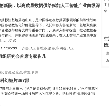
创新院：以高质量数据供给赋能人工智能产业向纵深
数据标注基地落地山东，是中国移动在数据要素领域的前瞻性战略
中国移动数智化部孵化指导下，依托中移齐鲁创新院，基地聚焦数
平台建设与服务支撑等重要方向，开展深入持续探索，推动数据要
放与转化，并取得多项创新与实践成果，在人工智能产业发展中发
生
……更多
用
诱
1 11:05:00
齐鲁,人工智能,纵深,以高,供给,人工
组织研究会首席专家崔凡
2
,贸易,研究会,中国,专访
科幻短片367部
7部河北日报讯（见习记者郝金钰）8月22日至24日，“永不落幕的
，为观众带来一场科技与艺术的沉浸之旅。活动设置“天坛映像”特
影