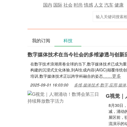
国内
国际
社会
时尚
情感
人文
汽车
健康
我的订阅
科技
数字媒体技术在当今社会的多维渗透与创新
在数字技术浪潮席卷全球的当下,数字媒体技术已成为重
构建的沉浸式文化体验,到AI生成内容(AIGC)颠覆传
……更多
培训,数字媒体技术正以跨学科融合的姿态
2025-09-01 16:03:00
多维,媒体技术,数字,应用,媒体
G视觉｜
8月30日
减，涌动
展区前，
流演示的