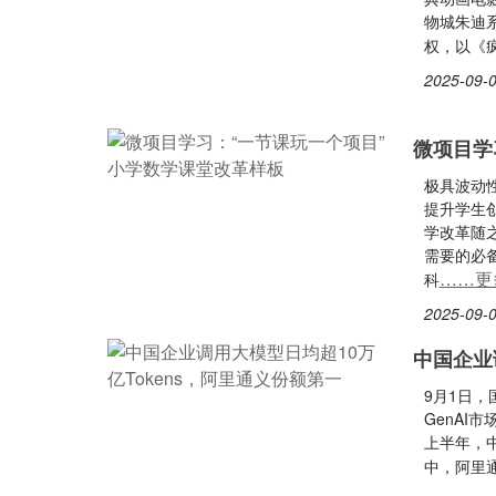
物城朱迪系
权，以《
2025-09-0
微项目学
极具波动
提升学生
学改革随
需要的必
……更
科
2025-09-0
中国企业
9月1日，
GenAI
上半年，中
中，阿里通