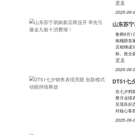
更多
2025-09-0
山东苏宁
鲁网9月
南槐荫首家
店相继成
标。政企
更多
2025-09-0
DT51
在七夕档期
整月业绩表
呈现良好
对核心客
2025-09-0