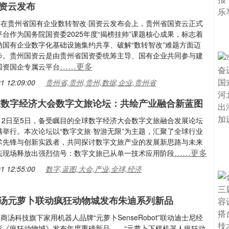
资云发布
日，在贵州省国有企业数转智改·国资云发布会上，贵州省国资云正式
台作为国务院国资委2025年度“揭榜挂帅”课题核心成果，标志着
动国有企业数字化基础设施集约共享、破解“数转智改”难题方面迈
步。贵州国资云是由贵州省国资委统筹主导、国有企业共同参与建
……更多
国资国企专属云平台
1 12:09:00
贵州省,贵州,贵州,数据,企业,贵州省
全球数字经济大会数字文旅论坛：共绘产业融合新蓝图
7月2日至5日，备受瞩目的全球数字经济大会数字文旅融合发展论坛
满举行。本次论坛以“数字文旅·智游无限”为主题，汇聚了全球行业
术先锋与创新实践者，共同探讨数字文旅产业的发展新思路与未来
……更多
坛现场释放出强烈信号：数字文旅已从单一技术应用阶段
1 12:55:00
数字,蓝图,大会,产业,全球,经济
汤元萝卜联动疯狂动物城发布朱迪系列新品
，商汤科技旗下家用机器人品牌“元萝卜SenseRobot”联动迪士尼经
影《疯狂动物城》发布年度重磅新品——“元萝卜下棋机器人疯狂动