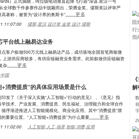
n Awards）正式揭晓，吨位级电动垂直起降飞行器“深谋.星汉一号
H”从全球数千件参赛作品中脱颖而出，荣膺金奖。缪斯奖以评审严
……更多
量高著称，被誉为“设计界的奥斯卡”
1 11:07:00
缪斯,星汉,设计奖,金奖,设计,缪斯
芯平台线上融易达业务
重点客户叙做500万元线上融易达产品，成功落地全国首笔商银微
，上游供应商较多，有供应链融资业务需求。此前叙做供应链融资
……更多
复杂
,中国
《
能+消费提质”的具体应用场景是什么
解
院印发了《关于深入实施“人工智能+”行动的意见》，《意见》指
科学技术、产业发展、消费提质、民生福祉、治理能力和全球合作
，循序渐进推进人工智能规模化、商业化应用。其中“消费提质”摆
……更多
用的重要位置。“人工智能+消费提质”为什么重要
2
1 11:02:00
人工智能,人工,场景,智能,消费,应用