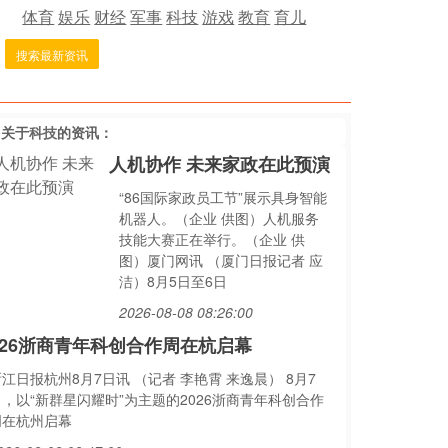
体育
娱乐
财经
军事
科技
游戏
教育
育儿
搜索最新资讯
多关于
科技
的资讯：
人机协作 未来家政在此预演
“86国际家政员工节”展示具身智能
机器人。（企业 供图）人机服务
技能大赛正在举行。（企业 供
图）厦门网讯 （厦门日报记者 应
洁）8月5日至6日
2026-08-08 08:26:00
026浙商青年科创合作周在杭启幕
江日报杭州8月7日讯 （记者 李艳霄 来逸晨） 8月7
日，以“新群星闪耀时”为主题的2026浙商青年科创合作
周在杭州启幕