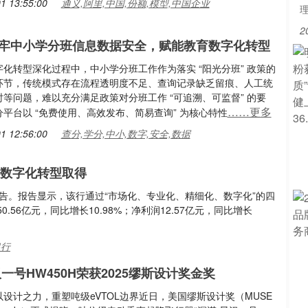
1 13:55:00
通义,阿里,中国,份额,模型,中国企业
2
牢中小学分班信息数据安全，赋能教育数字化转型
化转型深化过程中，中小学分班工作作为落实 “阳光分班” 政策的
环节，传统模式存在流程透明度不足、查询记录缺乏留痕、人工统
等问题，难以充分满足政策对分班工作 “可追溯、可监督” 的要
……更多
平台以 “免费使用、高效发布、简易查询” 为核心特性
1 12:56:00
查分,学分,中小,数字,安全,数据
 数字化转型取得
期业绩报告。报告显示，该行通过“市场化、专业化、精细化、数字化”的四
56亿元，同比增长10.98%；净利润12.57亿元，同比增长
银行
一号HW450H荣获2025缪斯设计奖金奖
设计之力，重塑吨级eVTOL边界近日，美国缪斯设计奖（MUSE