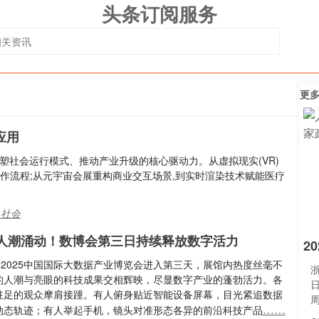
头条订阅服务
更
应用
塑社会运行模式、推动产业升级的核心驱动力。从虚拟现实(VR)
统创作流程;从元宇宙会展重构商业交互场景,到实时渲染技术赋能医疗
,社会
人潮涌动！数博会第三日持续释放数字活力
2
，2025中国国际大数据产业博览会进入第三天，展馆内热度丝毫不
浙
的人潮与亮眼的科技成果交相辉映，尽显数字产业的蓬勃活力。各
驻足的观众摩肩接踵。有人俯身贴近智能设备屏幕，目光紧追数据
……
动态轨迹；有人举起手机，镜头对准形态各异的前沿科技产品