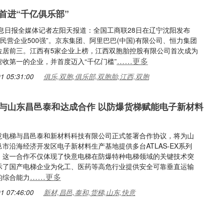
”首进“千亿俱乐部”
信息日报全媒体记者左阳天报道：全国工商联28日在辽宁沈阳发布
中国民营企业500强”。京东集团、阿里巴巴(中国)有限公司、恒力集团
位居前三。江西有5家企业上榜，江西双胞胎控股有限公司首次成为
……更多
营收第一的企业，并首度迈入“千亿门槛”
1 05:31:00
俱乐,双胞,俱乐部,双胞胎,江西,双胞
与山东昌邑泰和达成合作 以防爆货梯赋能电子新材料
意电梯与昌邑泰和新材料科技有限公司正式签署合作协议，将为山
市沿海经济开发区电子新材料生产基地提供多台ATLAS-EX系列
。这一合作不仅体现了快意电梯在防爆特种电梯领域的关键技术突
示了国产电梯企业为化工、医药等高危行业提供安全可靠垂直运输
……更多
的综合能力
1 07:46:00
新材,昌邑,泰和,货梯,山东,快意