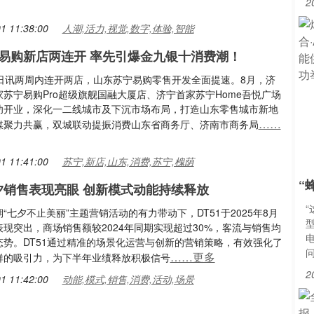
2
1 11:38:00
人潮,活力,视觉,数字,体验,智能
易购新店两连开 率先引爆金九银十消费潮！
1日讯两周内连开两店，山东苏宁易购零售开发全面提速。8月，济
苏宁易购Pro超级旗舰国融大厦店、济宁首家苏宁Home吾悦广场
功开业，深化一二线城市及下沉市场布局，打造山东零售城市新地
……
媒聚力共赢，双城联动提振消费山东省商务厅、济南市商务局
1 11:41:00
苏宁,新店,山东,消费,苏宁,槐荫
“
七夕销售表现亮眼 创新模式动能持续释放
“七夕不止美丽”主题营销活动的有力带动下，DT51于2025年8月
型
现突出，商场销售额较2024年同期实现超过30%，客流与销售均
态势。DT51通过精准的场景化运营与创新的营销策略，有效强化了
……更多
群的吸引力，为下半年业绩释放积极信号
2
1 11:42:00
动能,模式,销售,消费,活动,场景