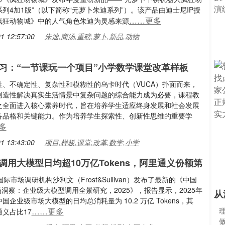
列4加1版”（以下简称“元萝卜朱迪系列”）。该产品由迪士尼IP授
……更多
疯狂动物城》中的人气角色朱迪为灵感来源
1 12:57:00
朱迪,商汤,重磅,萝卜,新品,动物
习：“一节课玩一个项目”小学数学课堂改革样板
性、不确定性、复杂性和模糊性的乌卡时代（VUCA）扑面而来，
创造性解决真实生活情景中复杂问题的综合能力成为必要，课程教
之全面进入核心素养时代，旨在培养学生适应终身发展和社会发展
备品格和关键能力。作为培养学生探索性、创新性思维的重要学
多
1 13:43:00
项目,样板,课堂,改革,数学,小学
调用大模型日均超10万亿Tokens，阿里通义份额第
国际市场调研机构沙利文（Frost&Sullivan）发布了最新的《中国
市场洞察：企业级大模型调用全景研究，2025》，报告显示，2025年
从
国企业级市场大模型的日均总消耗量为 10.2 万亿 Tokens，其
……更多
义占比17