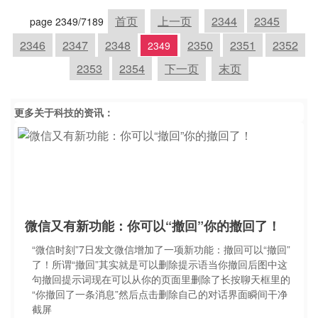
首页
上一页
2344
2345
page 2349/7189
2346
2347
2348
2350
2351
2352
2349
2353
2354
下一页
末页
更多关于
科技
的资讯：
微信又有新功能：你可以“撤回”你的撤回了！
“微信时刻”7日发文微信增加了一项新功能：撤回可以“撤回”
了！所谓“撤回”其实就是可以删除提示语当你撤回后图中这
句撤回提示词现在可以从你的页面里删除了长按聊天框里的
“你撤回了一条消息”然后点击删除自己的对话界面瞬间干净
截屏