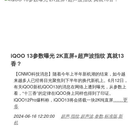
iQOO 13参数曝光 2K直屏+超声波指纹 真就13
香？
【CNMO科技消息】随着今年上半年新机潮的结束，如今越
来越多人已经将目光聚焦到下半年的换代新机上。6月12日，
有关iQOO新机iQOO13的消息在网络上遭到曝光，从参数上
看，“十三香”的定律在iQOO身上同样也得到了印证。
……更
iQOO12Pro爆料称，iQOO13将会搭载一块2K纯直屏
多
2024-06-16 12:20:00
超声,指纹,超声波,参数,标准版,新
机