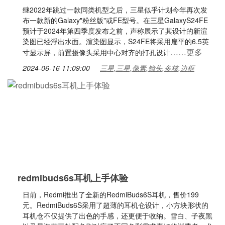
继2022年跳过一款同类机型之后，三星似乎计划今年再次发
布一款新的Galaxy"粉丝版"或FE型号。在三星GalaxyS24FE
预计于2024年第四季度发布之前，声称展示了其设计的新渲
染图已经浮出水面。渲染图显示，S24FE将采用扁平的6.5英
……更多
寸显示屏，前置摄像头采用中心对齐的打孔设计
2024-06-16 11:09:00
三星,三星,像素,镜头,多核,边框
redmibuds6s耳机上手体验
日前，Redmi推出了全新的RedmiBuds6S耳机，售价199
元。RedmiBuds6S采用了超薄的耳机仓设计，小方块形状的
耳机仓不仅提供了出色的手感，还更便于收纳。雪白、子夜黑