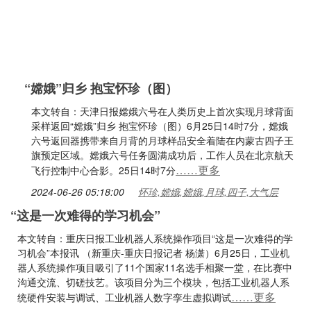
“嫦娥”归乡 抱宝怀珍（图）
本文转自：天津日报嫦娥六号在人类历史上首次实现月球背面
采样返回“嫦娥”归乡 抱宝怀珍（图）6月25日14时7分，嫦娥
六号返回器携带来自月背的月球样品安全着陆在内蒙古四子王
旗预定区域。嫦娥六号任务圆满成功后，工作人员在北京航天
……更多
飞行控制中心合影。25日14时7分
2024-06-26 05:18:00
怀珍,嫦娥,嫦娥,月球,四子,大气层
“这是一次难得的学习机会”
本文转自：重庆日报工业机器人系统操作项目“这是一次难得的学
习机会”本报讯 （新重庆-重庆日报记者 杨潇）6月25日，工业机
器人系统操作项目吸引了11个国家11名选手相聚一堂，在比赛中
沟通交流、切磋技艺。该项目分为三个模块，包括工业机器人系
……更多
统硬件安装与调试、工业机器人数字孪生虚拟调试