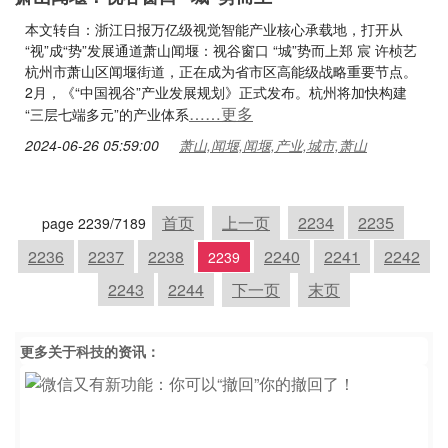
本文转自：浙江日报万亿级视觉智能产业核心承载地，打开从
“视”成“势”发展通道萧山闻堰：视谷窗口 “城”势而上郑 宸 许桢艺
杭州市萧山区闻堰街道，正在成为省市区高能级战略重要节点。
2月，《“中国视谷”产业发展规划》正式发布。杭州将加快构建
……更多
“三层七端多元”的产业体系
2024-06-26 05:59:00
萧山,闻堰,闻堰,产业,城市,萧山
首页
上一页
2234
2235
page 2239/7189
2236
2237
2238
2240
2241
2242
2239
2243
2244
下一页
末页
更多关于
科技
的资讯：