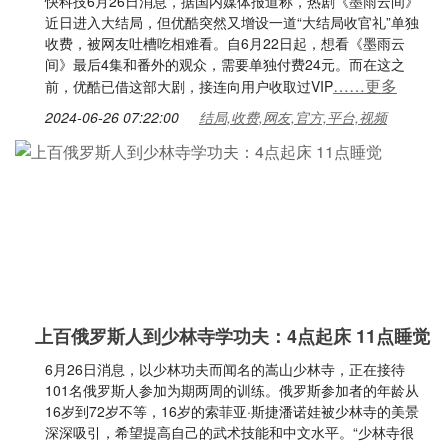
快科技6月26日消息，据国内媒体报道称，热剧《墨雨云间》
近日进入大结局，但优酷突然又增设一道“大结局收官礼”单独
收费，被网友吐槽吃相难看。自6月22日起，想看《墨雨云
间》最后4集和番外的观众，需要单独付费24元。而在这之
……更多
前，优酷已借这部大剧，接连向用户收取过VIP
2024-06-26 07:22:00
结局,收费,网友,官方,平台,视频
上百俄罗斯人到少林寺学功夫：4点起床 11点睡觉
6月26日消息，以少林功夫而闻名的嵩山少林寺，正在接待
101名俄罗斯人参加为期两周的训练。俄罗斯参加者的年龄从
16岁到72岁不等，16岁的索菲亚·斯捷潘诺娃被少林寺的美景
深深吸引，希望提高自己的武术技能和中文水平。“少林寺很