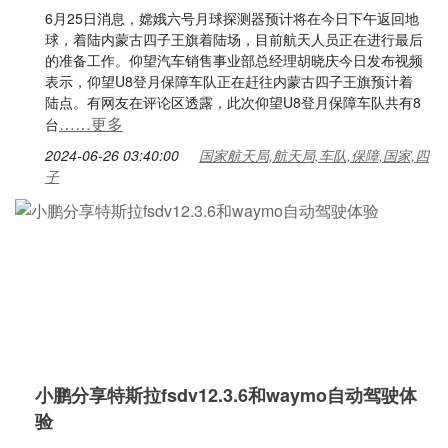
6月25日消息，嫦娥六号月球探测器预计将在今日下午返回地
球，着陆内蒙古四子王旗着陆场，目前航天人员正在进行最后
的准备工作。仰望汽车销售事业部总经理胡晓庆今日发布视频
表示，仰望U8登月保障车队正在赶往内蒙古四子王旗预计着
陆点。有网友在评论区透露，此次仰望U8登月保障车队共有8
……更多
台
2024-06-26 03:40:00
国家航天局,航天局,车队,保障,国家,四
子
小鹏分享特斯拉fsdv12.3.6和waymo自动驾驶体
验