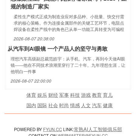
规的制造厂家实
柔性生产模式正成为制造业应对多品种、小批量、快交付需
求的核心策略。作为连接金属部件的关键工艺环节，电阻点
焊设备在柔性产线中的角色已从单一功能工具转变为可编程
2026-08-07 20:38:00
从汽车到AI眼镜 一个产品人的坚守与勇敢
理想汽车高级副总裁范皓宇：从手机、汽车，再到今天做AI眼
镜——他在不同技术浪潮里穿行了二十年。九年理想生涯，让
他明白一件事
2026-08-07 22:00:00
体育
娱乐
财经
军事
科技
游戏
教育
育儿
国内
国际
社会
时尚
情感
人文
汽车
健康
常熟AI人工智能俱乐部
POWERED BY
FYUN.CC
LINK:
CONTACT ON
WEBMASTER@FYUN.CC