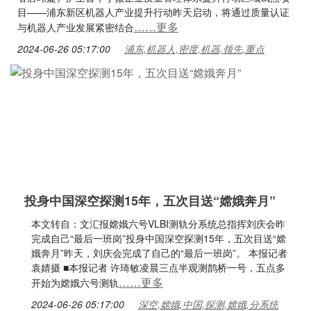
目——浦东新区机器人产业提升行动昨天启动，将通过质量认证
……更多
与机器人产业发展紧密结合
2024-06-26 05:17:00
浦东,机器人,密度,机器,领先,重点
投身中国深空探测15年，五次目送“嫦娥奔月”
本文转自：文汇报嫦娥六号VLBI测轨分系统总指挥刘庆会昨
完成自己“最后一班岗”投身中国深空探测15年，五次目送“嫦
娥奔月”昨天，刘庆会完成了自己的“最后一班岗”。 本报记者
袁婧摄 ■本报记者 许琦敏凌晨三点半观测鹊桥一号，五点多
……更多
开始为嫦娥六号测轨
2024-06-26 05:17:00
深空,嫦娥,中国,探测,嫦娥,分系统