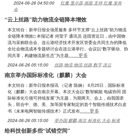
2024-06-26 04:50:00
红魔,显示器,画面,支持,红魔,发布
会
“云上丝路”助力物流全链降本增效
本文转自：新华日报全场景服务 多环节支撑“云上丝路”助力物流
全链降本增效□ 本报记者 何莹子 通讯员 连国资近日，由中国物
流与采购联合会、连云港经济技术开发区管委会共同主办的降低
全社会物流成本专题研讨会在连云港举行。会议以“数字驱动、协
……更多
同共享，构建物流新生态”为主题
2024-06-26 05:15:00
丝路,物流,物流,丝路,数字,连云
南京举办国际标准化（麒麟）大会
本文转自：新华日报本报讯 （记者 陈娴） 6月25日，国际标准
化（麒麟）大会在南京开幕。本次大会以“数智赋能 电碳协同 国
际标准化引领可持续发展”为主题，为期两天。会上，由我国牵
头，联合中、德、美、加等国专家制定的首个智能传感技术白皮
……更多
书《未来电网智能传感技术》正式发布
2024-06-26 05:15:00
举办国,麒麟,南京,标准化,大会,标准
给科技创新多些“试错空间”