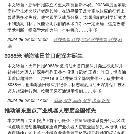
本文转自：新华日报陈立民重大科技创新不易。2023年度国家最
高科学技术奖获得者薛其坤，在追寻量子反常霍尔效应的征程上
曾遭遇多次失败。他常跟团队成员分享，“如果我们的科学研究达
不到预期目标，只能证明我们的学术判断不一定正确，这是改进
……更多
学术判断、提高学术能力的一个好机会
2024-06-26 05:15:00
科技创新,科技,空间,科技创新,科技,科
学
6088米 渤海油田首口超深井诞生
本文转自：天津日报6088米 渤海油田首口超深井诞生标志深井
钻井技术迈入超深井行列王睿本报讯（记者 王睿）昨日，渤海油
田首口超深井——渤中19-6-D1井完成全部钻井作业，该井井深
6088米，创渤海油田最深井纪录，标志着渤海油田深井钻井技术
……更多
迈入超深井行列。按照国际石油通用惯例
2024-06-26 05:17:00
渤海,深井,油田,深井,渤海,钻井
推动浦东重点产业机器人密度全国领先
本文转自：文汇报沪上首个小微企业质量管理体系提升行动区域
试点项目启动推动浦东重点产业机器人密度全国领先 本报讯（记
者唐玮婕）沪上首个小微企业质量管理体系提升行动区域试点项