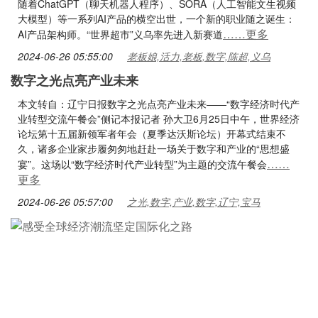
随着ChatGPT（聊天机器人程序）、SORA（人工智能文生视频
大模型）等一系列AI产品的横空出世，一个新的职业随之诞生：
……更多
AI产品架构师。“世界超市”义乌率先进入新赛道
2024-06-26 05:55:00
老板娘,活力,老板,数字,陈超,义乌
数字之光点亮产业未来
本文转自：辽宁日报数字之光点亮产业未来——“数字经济时代产
业转型交流午餐会”侧记本报记者 孙大卫6月25日中午，世界经济
论坛第十五届新领军者年会（夏季达沃斯论坛）开幕式结束不
久，诸多企业家步履匆匆地赶赴一场关于数字和产业的“思想盛
……
宴”。这场以“数字经济时代产业转型”为主题的交流午餐会
更多
2024-06-26 05:57:00
之光,数字,产业,数字,辽宁,宝马