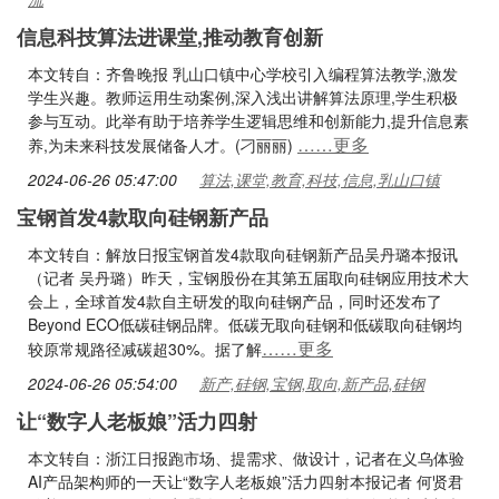
信息科技算法进课堂,推动教育创新
本文转自：齐鲁晚报 乳山口镇中心学校引入编程算法教学,激发
学生兴趣。教师运用生动案例,深入浅出讲解算法原理,学生积极
参与互动。此举有助于培养学生逻辑思维和创新能力,提升信息素
……更多
养,为未来科技发展储备人才。(刁丽丽)
2024-06-26 05:47:00
算法,课堂,教育,科技,信息,乳山口镇
宝钢首发4款取向硅钢新产品
本文转自：解放日报宝钢首发4款取向硅钢新产品吴丹璐本报讯
（记者 吴丹璐）昨天，宝钢股份在其第五届取向硅钢应用技术大
会上，全球首发4款自主研发的取向硅钢产品，同时还发布了
Beyond ECO低碳硅钢品牌。低碳无取向硅钢和低碳取向硅钢均
……更多
较原常规路径减碳超30%。据了解
2024-06-26 05:54:00
新产,硅钢,宝钢,取向,新产品,硅钢
让“数字人老板娘”活力四射
本文转自：浙江日报跑市场、提需求、做设计，记者在义乌体验
AI产品架构师的一天让“数字人老板娘”活力四射本报记者 何贤君