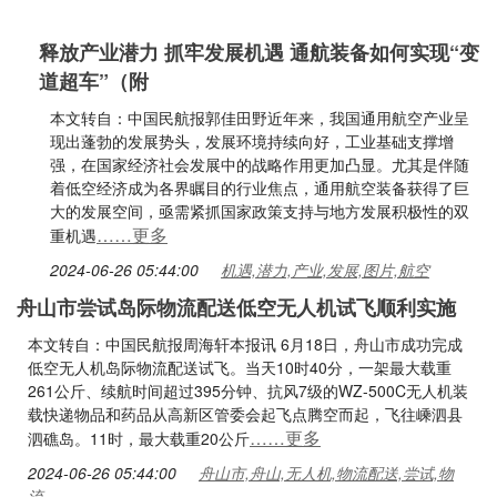
释放产业潜力 抓牢发展机遇 通航装备如何实现“变
道超车”（附
本文转自：中国民航报郭佳田野近年来，我国通用航空产业呈
现出蓬勃的发展势头，发展环境持续向好，工业基础支撑增
强，在国家经济社会发展中的战略作用更加凸显。尤其是伴随
着低空经济成为各界瞩目的行业焦点，通用航空装备获得了巨
大的发展空间，亟需紧抓国家政策支持与地方发展积极性的双
……更多
重机遇
2024-06-26 05:44:00
机遇,潜力,产业,发展,图片,航空
舟山市尝试岛际物流配送低空无人机试飞顺利实施
本文转自：中国民航报周海轩本报讯 6月18日，舟山市成功完成
低空无人机岛际物流配送试飞。当天10时40分，一架最大载重
261公斤、续航时间超过395分钟、抗风7级的WZ-500C无人机装
载快递物品和药品从高新区管委会起飞点腾空而起，飞往嵊泗县
……更多
泗礁岛。11时，最大载重20公斤
2024-06-26 05:44:00
舟山市,舟山,无人机,物流配送,尝试,物
流