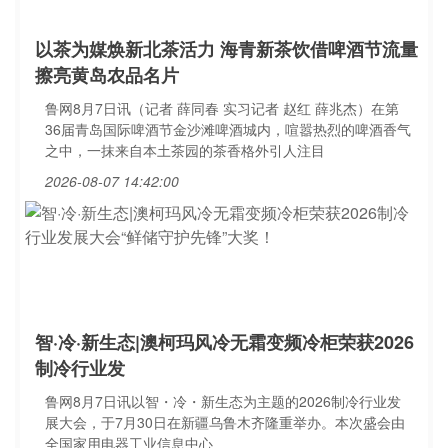
以茶为媒焕新北茶活力 海青新茶饮借啤酒节流量
擦亮黄岛农品名片
鲁网8月7日讯（记者 薛同春 实习记者 赵红 薛兆杰）在第
36届青岛国际啤酒节金沙滩啤酒城内，喧嚣热烈的啤酒香气
之中，一抹来自本土茶园的茶香格外引人注目
2026-08-07 14:42:00
智·冷·新生态|澳柯玛风冷无霜变频冷柜荣获2026
制冷行业发
鲁网8月7日讯以智・冷・新生态为主题的2026制冷行业发
展大会，于7月30日在新疆乌鲁木齐隆重举办。本次盛会由
全国家用电器工业信息中心