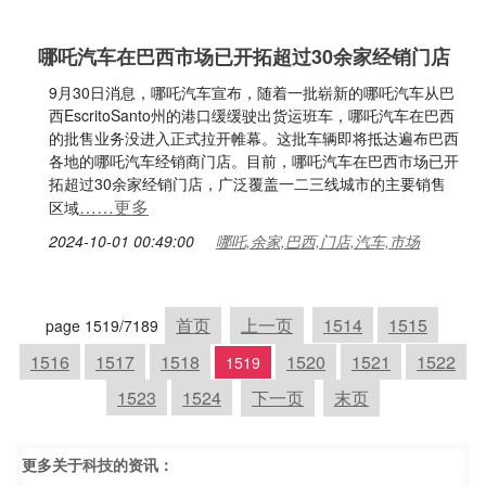
哪吒汽车在巴西市场已开拓超过30余家经销门店
9月30日消息，哪吒汽车宣布，随着一批崭新的哪吒汽车从巴
西EscritoSanto州的港口缓缓驶出货运班车，哪吒汽车在巴西
的批售业务没进入正式拉开帷幕。这批车辆即将抵达遍布巴西
各地的哪吒汽车经销商门店。目前，哪吒汽车在巴西市场已开
拓超过30余家经销门店，广泛覆盖一二三线城市的主要销售
……更多
区域
2024-10-01 00:49:00
哪吒,余家,巴西,门店,汽车,市场
首页
上一页
1514
1515
page 1519/7189
1516
1517
1518
1520
1521
1522
1519
1523
1524
下一页
末页
更多关于
科技
的资讯：