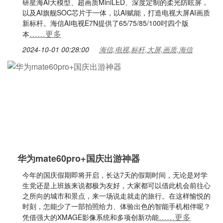
研星海AI大模型、超画质MiniLED、深度定制的柔光防眩屏，
以及AI旗舰SOC芯片于一体，以AI赋能，打造电视大屏AI画质
新标杆。海信AI电视E7N提供了65/75/85/100吋四个版
……更多
本
2024-10-01 00:28:00
海信,电视,标杆,大屏,画质,海信
华为mate60pro+国庆出游神器
今年的国庆假期即将开启，长达7天的假期时间，无论是对学
生党还是上班族来说都极为友好，大家都可以借此机会前往心
之所向的城市和景点，来一场说走就走的旅行。在这样愉悦的
时刻，怎能少了一部拍照给力、体验出色的智能手机相伴呢？
……更多
凭借强大的XMAGE影像系统和多项创新功能