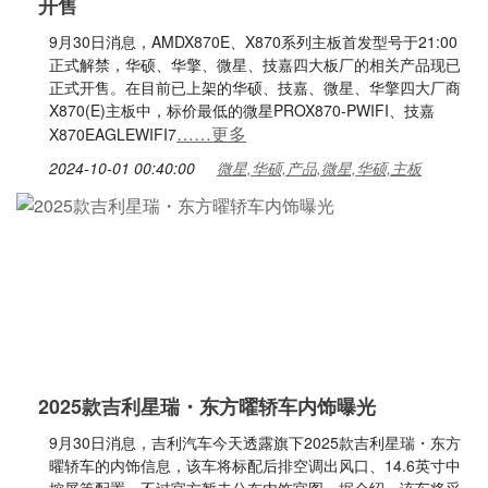
开售
9月30日消息，AMDX870E、X870系列主板首发型号于21:00
正式解禁，华硕、华擎、微星、技嘉四大板厂的相关产品现已
正式开售。在目前已上架的华硕、技嘉、微星、华擎四大厂商
X870(E)主板中，标价最低的微星PROX870-PWIFI、技嘉
……更多
X870EAGLEWIFI7
2024-10-01 00:40:00
微星,华硕,产品,微星,华硕,主板
2025款吉利星瑞・东方曜轿车内饰曝光
9月30日消息，吉利汽车今天透露旗下2025款吉利星瑞・东方
曜轿车的内饰信息，该车将标配后排空调出风口、14.6英寸中