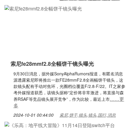
索尼fe28mmf2.8全幅饼干镜头曝光
9月30日消息，据外媒SonyAlphaRumors报道，有匿名消息
源透露索尼即将推出一款FE28mmF2.8全画幅饼干镜头，这
款镜头配有手动对焦环，光圈档位覆盖F/2.8-F/22。IT之家参
考外媒报道获悉，该镜头据称“定价将非常激进，将直接与森
……更
养RSAF等竞品镜头展开竞争”，作为比较，最近上市
多
2024-10-01 00:44:00
索尼,饼干,镜头,镜头,国行,消息