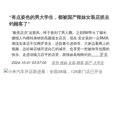
“有点姿色的男大学生，都被国产辣妹女装店抓去
钓顾客了”
“貌美店员”这股风，终于卷到了男人圈。之前BM带火了腿长
腰细人均模特身材的高颜值女店员，现在 卖女装的一众BM风
潮流实体店不仅网罗美女，还批量引进帅哥。大家边看网上的
视频，边祈祷店铺开进自己的城市，也享受一把被帅哥包围的
……更多
快乐。走进动辄几百平的店里，跟辣妹装相映衬的
2024-10-01 03:57:00
姿色,辣妹,女装,顾客,国产,大学生