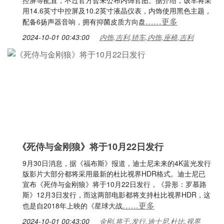
控屏等配置，不过官方暂未公布内饰官图。据介绍，该车将采
用14.6英寸中控屏及10.2英寸液晶仪表，内饰使用黑色主题，
……更多
配备6扬声器音响，拥有抑菌皮质方向盘
2024-10-01 00:43:00
内饰,吉利,轿车,内饰,座椅,吉利
《死侍与金刚狼》将于10月22日发行
9月30日消息，据《福布斯》报道，迪士尼未来的4K蓝光发行
版影片大部分都将采用最新的杜比视界HDR格式。迪士尼已
宣布《死侍与金刚狼》将于10月22日发行，《异形：罗慕路
斯》12月3日发行，而这两部电影都将支持杜比视界HDR，这
……更多
也是自2018年上映的《星球大战
2024-10-01 00:43:00
金刚,将于,发行,迪士尼,杜比,视界