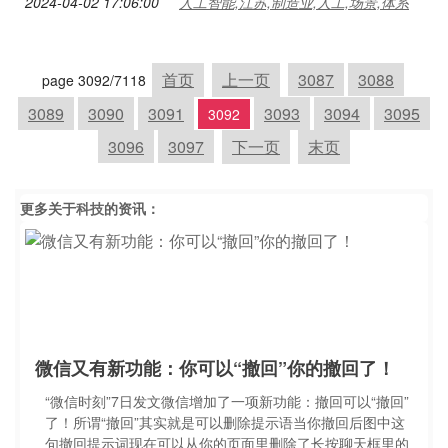
2024-04-02 17:06:00
人工智能,江苏,制造业,人工,场景,体系
首页
上一页
3087
3088
page 3092/7118
3089
3090
3091
3093
3094
3095
3092
3096
3097
下一页
末页
更多关于
科技
的资讯：
微信又有新功能：你可以“撤回”你的撤回了！
“微信时刻”7日发文微信增加了一项新功能：撤回可以“撤回”
了！所谓“撤回”其实就是可以删除提示语当你撤回后图中这
句撤回提示词现在可以从你的页面里删除了长按聊天框里的