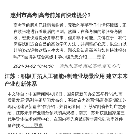
惠州市高考|高考前如何快速提分?
高考季的脚步已经悄然临近，无数的莘莘学子们满怀憧憬，正
在紧张地进行着最后的冲刺。然而，在高考前的紧张备考阶
段，想要快速提分并非易事，但并非不可能。关键在于，我们
需要找到适合自己的高效学习方法，并调整好心态，以全力以
赴的姿态迎接这场人生大考。那么您知道高考前如何快速提分
……更多
吗?下面博罗综合高级中学小编为您介绍
2024-04-02 16:44:00
惠州市,高考,惠州,高考,复习,心态
江苏：积极开拓人工智能+制造业场景应用 建立未来
产业创新体系
本文转自：中国新闻网4月2日，国务院新闻办公室举行“推动高
质量发展”系列主题新闻发布会，围绕“奋力谱写“强富美高”新江苏
现代化建设新篇章”作介绍，并答记者问。江苏省副省长胡广杰介
绍，江苏未来产业细分领域初具规模，南京、苏州获批国家第三
代半导体技术创新中心、在国内率先突破6英寸碳化硅功率器件
……更多
量产技术