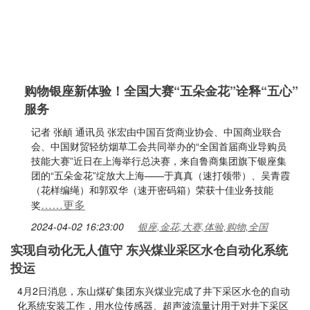
购物银座新体验！全国大赛“五朵金花”诠释“五心”
服务
记者 张頔 通讯员 张宏由中国百货商业协会、中国商业联合
会、中国财贸轻纺烟草工会共同举办的“全国首届商业导购员
技能大赛”近日在上海举行总决赛，来自鲁商集团旗下银座集
团的“五朵金花”绽放大上海——于真真（速打领带）、吴青霞
（花样编绳）和郭双华（速开密码箱）荣获十佳业务技能
……更多
奖
2024-04-02 16:23:00
银座,金花,大赛,体验,购物,全国
实现自动化无人值守 东兴煤业采区水仓自动化系统
投运
4月2日消息，东山煤矿集团东兴煤业完成了井下采区水仓的自动
化系统安装工作，用水位传感器、超声波流量计用于对井下采区