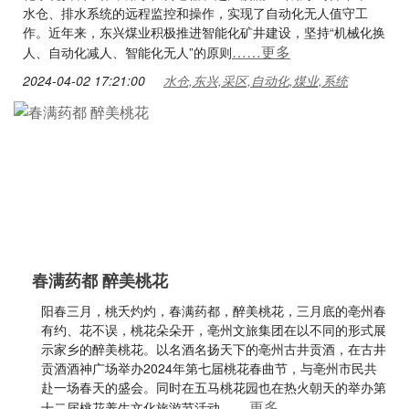
水仓、排水系统的远程监控和操作，实现了自动化无人值守工
作。近年来，东兴煤业积极推进智能化矿井建设，坚持“机械化换
……更多
人、自动化减人、智能化无人”的原则
2024-04-02 17:21:00
水仓,东兴,采区,自动化,煤业,系统
春满药都 醉美桃花
阳春三月，桃夭灼灼，春满药都，醉美桃花，三月底的亳州春
有约、花不误，桃花朵朵开，亳州文旅集团在以不同的形式展
示家乡的醉美桃花。以名酒名扬天下的亳州古井贡酒，在古井
贡酒酒神广场举办2024年第七届桃花春曲节，与亳州市民共
赴一场春天的盛会。同时在五马桃花园也在热火朝天的举办第
……更多
十二届桃花养生文化旅游节活动