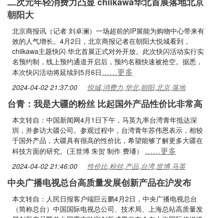
二次元年轻消费力凸显 chiikawa华北首展落地北京
朝阳大
北京商报讯（记者 刘卓澜）一场超前的IP展能为购物中心带来有
效的人气增长。4月2日，北京商报记者在朝阳大悦城看到，
chiikawa主题快闪·华北首展正式对外开放。此次快闪活动实行实
名预约制，线上预约通道开启后，预约名额快速被抢空。据悉，
……更多
本次快闪活动将延续到5月6日
2024-04-02 21:37:00
悦城,消费力,华北,朝阳,北京,落地
台青：我是大疆的粉丝 比起国外产品性价比非常高
本文转自：中国新闻网4月1日下午，马英九率台湾青年抵达深
圳，并参访大疆公司。参观过程中，台湾青年苏伟恩表示，相较
于国外产品，大疆具有很高的性价比，希望能够了解更多大疆在
……更多
科技方面的研究。(王世博 朱贺 制作 费璠）
2024-04-02 21:46:00
性价比,粉丝,产品,台湾,世博,马英
中央广播电视总台高质量发展创新产品在沪发布
本文转自：人民日报客户端巨云鹏4月2日，中央广播电视总台
（简称总台）中国国际电视总公司、技术局、上海总站高质量发