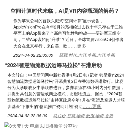
空间计算时代来临，AI是VR内容瓶颈的解药？
作为苹果公司的首款头戴式“空间计算”显示设备，
AppleVisionPro在今年2月的亮相给过去数十年只存在于二维
平面上的App带来了全新的可能性和挑战——要进军三维空
间，二维App该如何“升维”？近日，全球首届visionOS创作者
……更多
大会在北京举行，来自美、欧
2024-04-02 22:03:00
瓶颈,时代,内容,空间,内容,空间
“2024智慧物流数据运筹马拉松”在港启动
本文转自：中国新闻网中新社香港4月2日电 (记者 韩星童)“2024
智慧物流数据运筹马拉松”开幕典礼2日在香港数码港举行。比赛
分为大学联赛及中学联赛进行，参赛者须在35小时内分析数据，
并提出具创意的营运或商业模式，贡献物流业。据悉，“2024智
慧物流数据运筹马拉松”由特区政府今年1月在“海运及空运人才培
……更多
训基金”下推出的“物流推广资助计划”资助
2024-04-02 22:06:00
马拉松,智慧,物流,数据,物流,香港