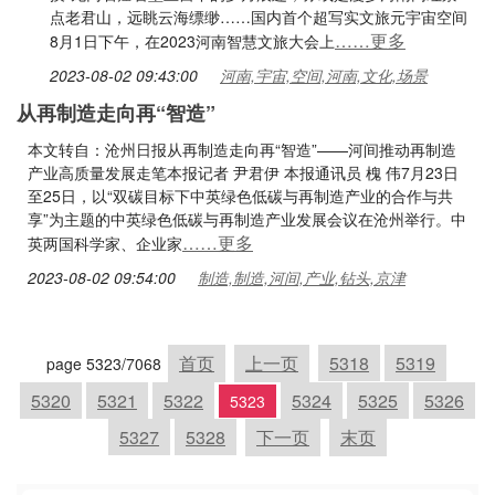
点老君山，远眺云海缥缈……国内首个超写实文旅元宇宙空间
……更多
8月1日下午，在2023河南智慧文旅大会上
2023-08-02 09:43:00
河南,宇宙,空间,河南,文化,场景
从再制造走向再“智造”
本文转自：沧州日报从再制造走向再“智造”——河间推动再制造
产业高质量发展走笔本报记者 尹君伊 本报通讯员 槐 伟7月23日
至25日，以“双碳目标下中英绿色低碳与再制造产业的合作与共
享”为主题的中英绿色低碳与再制造产业发展会议在沧州举行。中
……更多
英两国科学家、企业家
2023-08-02 09:54:00
制造,制造,河间,产业,钻头,京津
首页
上一页
5318
5319
page 5323/7068
5320
5321
5322
5324
5325
5326
5323
5327
5328
下一页
末页