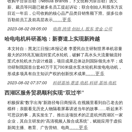
收购平台奈百勒（Nebula Brands，下文统称为奈百勒）因欠
薪、裁员等问题已被多名员工提起诉讼；联合创始人和股东方反
目近一年后，公司收购的核心品产品类目销售额下滑。据多位奈
……更多
百勒前员工及前高层表示
2023-08-02 09:05:00
电商,跨境,创始人,股东,资金,公司
哈电电机科研基地：新赛道上实现新跨越
本文转自：黑龙江日报□本报记者 李爱民自主研制世界单机容量
最大的235兆瓦轴流转桨式水轮机，破解了高水头大流量轴流转
桨式水轮机水力设计难题，项目成果总体达到国际领先水平；成
功研制我国首台套40万千瓦700米级水泵水轮机和发电电动机，
……更多
形成多项具有自主知识产权的创新技术成果
2023-08-02 07:37:00
科研基地,赛道,电机,科研,基地,电机
西湖区服务贸易顺利实现“双过半”
积极探索“数字出海”新路径每日商报讯 在视频里看到自己老去的
模样；亲眼看见历史人物隔着屏幕讲述当年的故事……听起来不
可思议的事，真实发生了。推出这项技术的正是杭州西湖区一家
企业，其自主研发的“高清视频人脸合成系统”，赋能应用于虚拟
……更多
新闻主播、教育、广告营销、电商