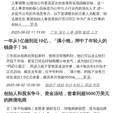
人事调整,以推动公司更高层次的发展和实现战略目标。这一
次人事变动的核心目标是为公司引入行业内的顶尖人才,进一
步提升公司的市场竞争力。以下是调整后的主要人员配置。胡
达彪先生:集团创始人兼首席执行官(CEO) 作为广东七件事的
……更多
创始人
2023-08-02 11:13:00
广东,顶尖,人事,调整,集团,人才
一年从1亿做到近10亿，「满小饱」押中了年轻人的
钱袋子丨36
三年前从电商自营起家时，曾程没有预料到，他们可以这么快打
开线下市场，甚至已经在经销商圈小有名气，成为他们口中的
“PSD小霸王”。而进入线下零售渠道这件事，满小饱去年6月份才
正式启动。截至去年底，仅半年时间，「满小饱」的线下业务已
……更多
经长成近1.5亿元体量，最高单月突破5000w
2023-08-02 10:06:00
钱袋子,钱袋,专访,年轻人,渠道,米线
创始人和股东争斗、资金冻结，曾拿到超5000万美元
的跨境电商
文｜张子怡编辑｜袁斯来 杨轩近日，36氪独家获悉，亚马逊品牌