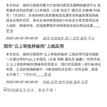
本文转自：德州日报我市聚力打造现代商贸流通网络建强平台 优
质服务送到农民家门口本报讯（记者 张志宁 通讯员 刘春梅 刘淑
芳）7月28日，全省供销社高质量推进流通经济跨越发展现场推
进会在我市召开。来自全省供销系统的100余名分管负责同志深
……
入临邑、禹城等地，实地观摩我市供销系统在搞活商品流通
更多
2023-08-02 09:08:00
建强,优质服务,家门,农民,服务,平台
我市“云上审批样板间”上线应用
本文转自：德州日报我市“云上审批样板间”上线应用可提升踏勘
一次通过率50%以上本报讯（记者 邓静 通讯员 杨鹏）“对照手机
上‘云上审批样板间’模板和语音提示，我们对店面统一进行标准化
布置。之后的现场勘验中，5家连锁药店全部一次性达标，真是
……更多
太方便了。”7月31日
2023-08-02 09:08:00
样板,应用,德州,样板,服务,实景