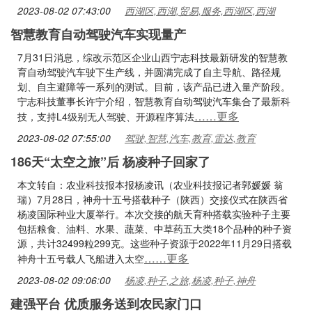
2023-08-02 07:43:00
西湖区,西湖,贸易,服务,西湖区,西湖
智慧教育自动驾驶汽车实现量产
7月31日消息，综改示范区企业山西宁志科技最新研发的智慧教
育自动驾驶汽车驶下生产线，并圆满完成了自主导航、路径规
划、自主避障等一系列的测试。目前，该产品已进入量产阶段。
宁志科技董事长许宁介绍，智慧教育自动驾驶汽车集合了最新科
……更多
技，支持L4级别无人驾驶、开源程序算法
2023-08-02 07:55:00
驾驶,智慧,汽车,教育,雷达,教育
186天“太空之旅”后 杨凌种子回家了
本文转自：农业科技报本报杨凌讯（农业科技报记者郭媛媛 翁
瑞）7月28日，神舟十五号搭载种子（陕西）交接仪式在陕西省
杨凌国际种业大厦举行。本次交接的航天育种搭载实验种子主要
包括粮食、油料、水果、蔬菜、中草药五大类18个品种的种子资
源，共计32499粒299克。这些种子资源于2022年11月29日搭载
……更多
神舟十五号载人飞船进入太空
2023-08-02 09:06:00
杨凌,种子,之旅,杨凌,种子,神舟
建强平台 优质服务送到农民家门口