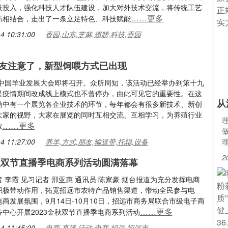
技投入，强化科技人才队伍建设，加大对外技术交流，将传统工艺
……更多
新相结合，走出了一条立足特色、科技赋能
4 10:31:00
香园,山东,芝麻,翅膀,科技,香园
友注意了，新型饲喂方式已出现
年，中国羊业发展大会即将召开。众所周知，该活动已经举办到第十九
是疫情期间改成线上模式也不曾停办，由此可见它的重要性。在这
从
动中有一个展览各企业技术的环节，每年都会有很多新技术、新创
大家的视野，大家在展览的同时互相交流、互相学习，为养殖行业
……更多
效
4 11:27:00
养羊,方式,朋友,输送带,托辊,设备
2
金秋双节直播季电商系列活动圆满落幕
 李霞 见习记者 邢亚惠 通讯员 陈家豪 烟台报道为充分发挥电商
积极带动作用，拓宽招远市农特产品销售渠道，带动全民参与电
商发展氛围，9月14日-10月10日，招远市商务局联合市级电子商
……更多
中心开展2023金秋双节直播季电商系列活动
4 11:45:00
电商,直播,活动,电商,招远,招远市