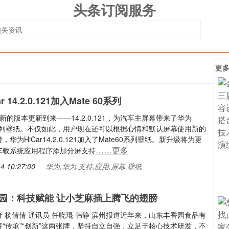
头条订阅服务
更
 14.2.0.121加入Mate 60系列
ar新的版本更新到来——14.2.0.121，为汽车主屏幕带来了华为
0系列壁纸。不仅如此，用户现在还可以根据心情和默认屏幕使用新的
华为HiCar14.2.0.121加入了Mate60系列壁纸。新升级将为更
……更多
车载系统应用程序添加分屏支持
4 10:27:00
华为,华为,支持,应用,屏幕,壁纸
园：科技赋能 让小芝麻插上腾飞的翅膀
 杨倩倩 通讯员 任晓琨 韩静 滨州报道近年来，山东丰香园食品有
“传承”“创新”这两张牌，坚持自立自强，立足于核心技术研发，不