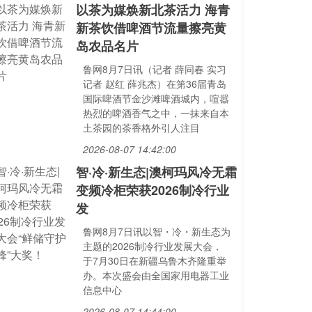
以茶为媒焕新北茶活力 海青
新茶饮借啤酒节流量擦亮黄
岛农品名片
鲁网8月7日讯（记者 薛同春 实习
记者 赵红 薛兆杰）在第36届青岛
国际啤酒节金沙滩啤酒城内，喧嚣
热烈的啤酒香气之中，一抹来自本
土茶园的茶香格外引人注目
2026-08-07 14:42:00
智·冷·新生态|澳柯玛风冷无霜
变频冷柜荣获2026制冷行业
发
鲁网8月7日讯以智・冷・新生态为
主题的2026制冷行业发展大会，
于7月30日在新疆乌鲁木齐隆重举
办。本次盛会由全国家用电器工业
信息中心
2026-08-07 14:44:00