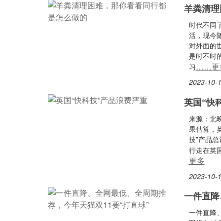
羊粪清理
时代不同
活，现今
对外面的
是时不时
……更
习
2023-10-1
英国“快
来源：北
果估算，
技”产品
行走在英
更多
2023-10-1
一件直降
一件直降、