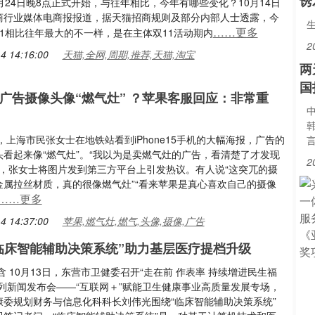
诱
月24日晚8点正式开始，与往年相比，今年有哪些变化？10月14日
商行业媒体电商报报道，据天猫招商规则及部分内部人士透露，今
……更多
11相比往年最大的不一样，是在主体双11活动期内
2
4 14:16:00
天猫,全网,周期,推荐,天猫,淘宝
两
国
新广告摄像头像“燃气灶” ？苹果客服回应：非常重
中
日，上海市民张女士在地铁站看到iPhone15手机的大幅海报，广告的
头看起来像“燃气灶”。“我以为是卖燃气灶的广告，看清楚了才发现
2
ne”，张女士将图片发到第三方平台上引发热议。有人说“这突兀的摄
金属拉丝材质，真的很像燃气灶”“看来苹果是真心喜欢自己的摄像
……更多
4 14:37:00
苹果,燃气灶,燃气,头像,摄像,广告
临床智能辅助决策系统”助力基层医疗提档升级
含 10月13日，东营市卫健委召开“走在前 作表率 持续增进民生福
系列新闻发布会——“互联网＋”赋能卫生健康事业高质量发展专场，
康委规划财务与信息化科科长刘伟光围绕“临床智能辅助决策系统”