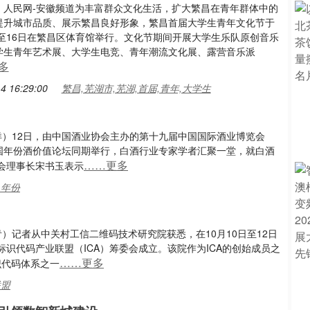
：人民网-安徽频道为丰富群众文化生活，扩大繁昌在青年群体中的
提升城市品质、展示繁昌良好形象，繁昌首届大学生青年文化节于
日至16日在繁昌区体育馆举行。文化节期间开展大学生乐队原创音乐
学生青年艺术展、大学生电竞、青年潮流文化展、露营音乐派
多
4 16:29:00
繁昌,芜湖市,芜湖,首届,青年,大学生
博洋）12日，由中国酒业协会主办的第十九届中国国际酒业博览会
中国年份酒价值论坛同期举行，白酒行业专家学者汇聚一堂，就白酒
……更多
会理事长宋书玉表示
,年份
青）记者从中关村工信二维码技术研究院获悉，在10月10日至12日
识代码产业联盟（ICA）筹委会成立。该院作为ICA的创始成员之
……更多
识代码体系之一
联盟