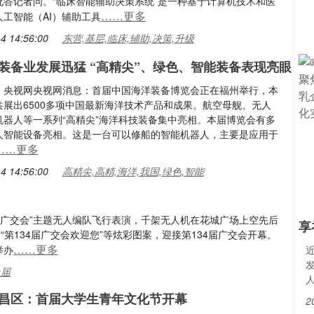
况答记者问。“临床智能辅助决策系统”是一种基于计算机技术和医
……更多
工智能（AI）辅助工具
4 14:56:00
东营,基层,临床,辅助,决策,升级
装备业发展迅猛 “高精尖”、绿色、智能装备表现亮眼
：央视网央视网消息：首届中国海洋装备博览会正在福州举行，本
共展出6500多项中国最新海洋技术产品和成果。航空母舰、无人
机器人等一系列“高精尖”海洋科技装备集中亮相。本届博览会有多
人智能设备亮相。这是一台可以修船的智能机器人，主要是应用于
……更多
4 14:56:00
高精尖,高精,海洋,我国,绿色,智能
4届广交会”主题无人编队飞行表演，千架无人机在花城广场上空先后
享
“第134届广交会欢迎您”等炫彩图案，迎接第134届广交会开幕。
……更多
举办
上届
昌区：首届大学生青年文化节开幕
2