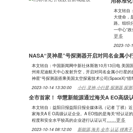
用标准化
本文转自
大使命，
路。组织
一中心”
更多
2023-10-1
NASA“灵神星”号探测器开启对同名金属小
本文转自：中国新闻网中新社休斯敦10月13日电 美国国
州肯尼迪航天中心发射升空，开启对同名金属小行星的探索
神星”号探测器搭乘美国太空探索技术公司(SpaceX)“
2023-10-14 13:30:00
小行,灵神,小行星,探测器,探测
全市首家！ 华慧新能源通过海关A EO高级
本文转自：益阳日报益阳日报全媒体讯（记者 丁祺）
家海关A E O高级认证企业。A EO指的是海关“经
……更多
程度和安全水平较高的企业进行认证认可
2023-10-14 08:12:00
新能源,海关,全市,认证,锂离子