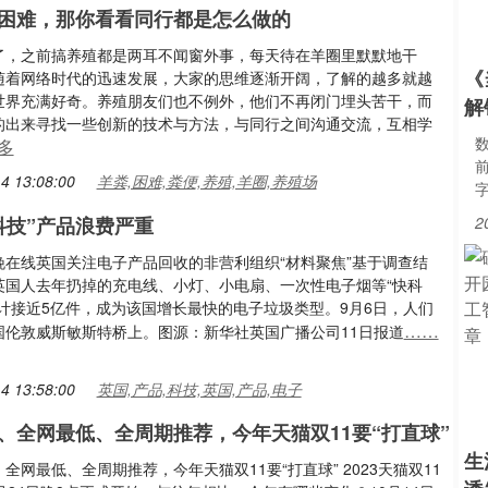
困难，那你看看同行都是怎么做的
了，之前搞养殖都是两耳不闻窗外事，每天待在羊圈里默默地干
《
随着网络时代的迅速发展，大家的思维逐渐开阔，了解的越多就越
世界充满好奇。养殖朋友们也不例外，他们不再闭门埋头苦干，而
解
的出来寻找一些创新的技术与方法，与同行之间沟通交流，互相学
多
4 13:08:00
羊粪,困难,粪便,养殖,羊圈,养殖场
科技”产品浪费严重
2
晚在线英国关注电子产品回收的非营利组织“材料聚焦”基于调查结
英国人去年扔掉的充电线、小灯、小电扇、一次性电子烟等“快科
总计接近5亿件，成为该国增长最快的电子垃圾类型。9月6日，人们
……
国伦敦威斯敏斯特桥上。图源：新华社英国广播公司11日报道
4 13:58:00
英国,产品,科技,英国,产品,电子
、全网最低、全周期推荐，今年天猫双11要“打直球”
生
全网最低、全周期推荐，今年天猫双11要“打直球” 2023天猫双11