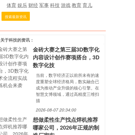
体育
娱乐
财经
军事
科技
游戏
教育
育儿
搜索最新资讯
多关于
科技
的资讯：
金砖大赛之第三届3D数字化
内容设计创作赛项搭台，3D
数字化技
当前，数字经济正以前所未有的速
度重塑全球经济格局，数实融合已
成为推动产业升级的核心引擎。在
智慧文博领域，通过高精度三维扫
描
2026-08-07 20:34:00
想做柔性生产找点焊机推荐
哪家公司，2026年正规的制