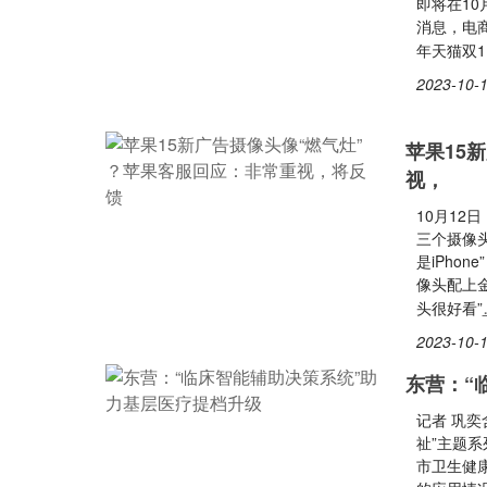
即将在10
消息，电
年天猫双
2023-10-1
苹果15
视，
10月12
三个摄像
是iPho
像头配上
头很好看”
2023-10-1
东营：“
记者 巩奕
祉”主题
市卫生健