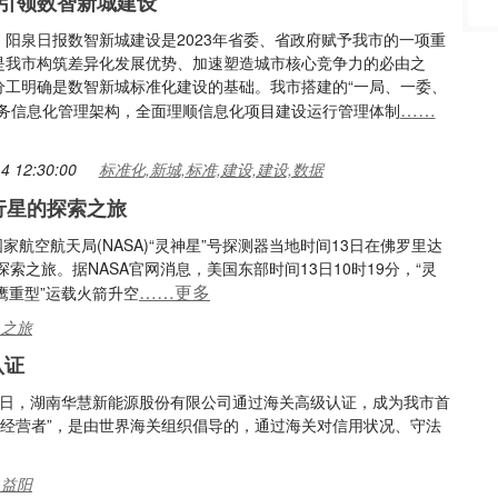
引领数智新城建设
：阳泉日报数智新城建设是2023年省委、省政府赋予我市的一项重
是我市构筑差异化发展优势、加速塑造城市核心竞争力的必由之
分工明确是数智新城标准化建设的基础。我市搭建的“一局、一委、
……
政务信息化管理架构，全面理顺信息化项目建设运行管理体制
4 12:30:00
标准化,新城,标准,建设,建设,数据
行星的探索之旅
家航空航天局(NASA)“灵神星”号探测器当地时间13日在佛罗里达
之旅。据NASA官网消息，美国东部时间13日10时19分，“灵
……更多
猎鹰重型”运载火箭升空
,之旅
认证
近日，湖南华慧新能源股份有限公司通过海关高级认证，成为我市首
认证的经营者”，是由世界海关组织倡导的，通过海关对信用状况、守法
,益阳