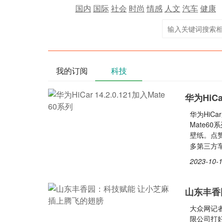
国内
国际
社会
时尚
情感
人文
汽车
健康
我的订阅
科技
华为HiCar
华为HiC
Mate6
壁纸。点赞，
多第三方
2023-10-1
山东丰香
大众网记者
限公司打好