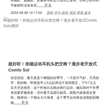
高端机、旗舰机、折叠屏等机型大部分已发布，但有少部分的
……更多
平板暂时没有发布
2024-08-06 14:17:00
新机,华为,新机,系统,屏幕,版本
超好听！坐稳运动耳机头把交椅？漫步者开放式
Comfo Sol
你还别说，夏天真是个燃脂的好季节，一方面天气好，天亮的
早，暗的晚，即便是早上5点起床也不觉得困乏，下午7点之
后天空还很亮；这个时候出去跑步骑行运动，确实相对于冬季
来说要舒服很多；另外夏天温度比较高，新陈代谢速度会更
快，随便动一下都会大汗淋漓，这个季节运动将促进脂肪的燃
……更多
烧