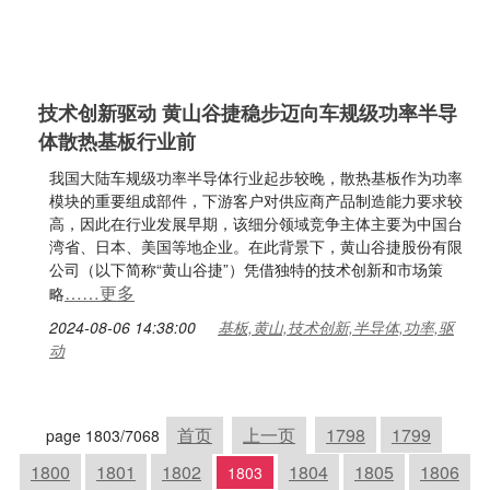
技术创新驱动 黄山谷捷稳步迈向车规级功率半导
体散热基板行业前
我国大陆车规级功率半导体行业起步较晚，散热基板作为功率
模块的重要组成部件，下游客户对供应商产品制造能力要求较
高，因此在行业发展早期，该细分领域竞争主体主要为中国台
湾省、日本、美国等地企业。在此背景下，黄山谷捷股份有限
公司（以下简称“黄山谷捷”）凭借独特的技术创新和市场策
……更多
略
2024-08-06 14:38:00
基板,黄山,技术创新,半导体,功率,驱
动
首页
上一页
1798
1799
page 1803/7068
1800
1801
1802
1804
1805
1806
1803