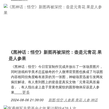
《黑神话：悟空》新图再被深挖：壶是元青花 果
是人参果
《黑神话：悟空》今日官宣制作完成并放出了一张场景图片，
同时游戏科学美术总监杨奇的个人微博背景图也换成了与该图
内容相同但角度略有差异的另一张图，神秘场景迅速引发网友
疯狂解读。有人查到图上的瓷壶是真实文物「元青花凤首扁
壶」，有人指出桌上盘子里黄色紫纹的圆形物体应该是人参
……更多
果
2024-08-06 21:39:00
新图,悟空,人参果,青花,人参,神话