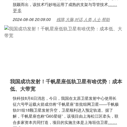
……
脱颖而出，该技术巧妙地运用了成熟的支架与导管技术
更多
2024-08-06 20:09:00
残障,大脑,对话,人类,人士,帮助
我国成功发射！千帆星座低轨卫星有啥优势：成本
低、大带宽
快科技8月6日消息，今日，我国在太原卫星发射中心使用长
征六号甲运载火箭成功将“千帆星座”首批组网卫星——千帆极
轨01组18颗卫星发射升空，卫星顺利进入预定轨道。据了
解，千帆星座也称“G60星链”，该项目由上海松江区牵头，联
……
合多家资本共同打造，项目的实施主体是上海垣信卫星