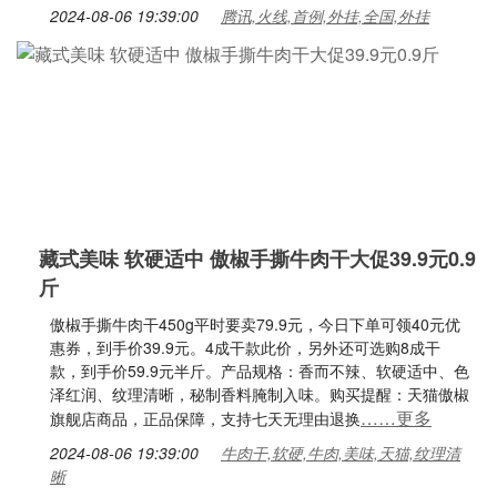
2024-08-06 19:39:00
腾讯,火线,首例,外挂,全国,外挂
藏式美味 软硬适中 傲椒手撕牛肉干大促39.9元0.9
斤
傲椒手撕牛肉干450g平时要卖79.9元，今日下单可领40元优
惠券，到手价39.9元。4成干款此价，另外还可选购8成干
款，到手价59.9元半斤。产品规格：香而不辣、软硬适中、色
泽红润、纹理清晰，秘制香料腌制入味。购买提醒：天猫傲椒
……更多
旗舰店商品，正品保障，支持七天无理由退换
2024-08-06 19:39:00
牛肉干,软硬,牛肉,美味,天猫,纹理清
晰