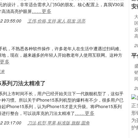
0元的设计，非常适合需求入门5G的朋友。核心配置上，真我V30采
安
……更多
英寸高清高亮护眼屏
2 23:55:00
王伟,价格,支持,家人,联发,洪亮
2
手机，不熟悉各种软件操作，许多老年人在生活中遭遇过扫码难、
平
渐渐地，现在，越来越多的年轻人开始教老年人使用互联网。这种方
更多
越来
e15系列刀法太精准了
2
e14系列上市时间不长，用户已经开始关注下一代旗舰机型了，这似乎
种习惯。所以关于iPhone15系列机型的爆料有不少，很多用户已
iPhone15系列，认为iPhone15才是大升级。将iPhone15系列
……更多
料进行整合，可以说库克的刀法太精准了
2 23:17:00
刀法,机型,苹果,标准版,旗舰,圆角