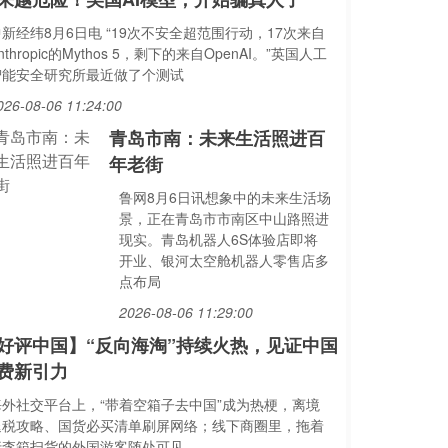
新经纬8月6日电 “19次不安全超范围行动，17次来自
nthropic的Mythos 5，剩下的来自OpenAI。”英国人工
智能安全研究所最近做了个测试
026-08-06 11:24:00
青岛市南：未来生活照进百
年老街
鲁网8月6日讯想象中的未来生活场
景，正在青岛市市南区中山路照进
现实。青岛机器人6S体验店即将
开业、银河太空舱机器人零售店多
点布局
2026-08-06 11:29:00
好评中国】“反向海淘”持续火热，见证中国
费新引力
海外社交平台上，“带着空箱子去中国”成为热梗，离境
退税攻略、国货必买清单刷屏网络；线下商圈里，拖着
行李箱扫货的外国游客随处可见