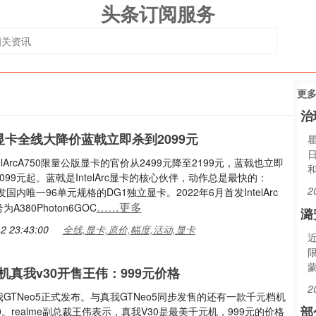
头条订阅服务
更
治
arc显卡全线大降价蓝戟立即杀到2099元
elArcA750限量公版显卡的官价从2499元降至2199元，蓝戟也立即
099元起。蓝戟是IntelArc显卡的核心伙伴，动作总是最快的：
2
发国内唯一96单元规格的DG1独立显卡。2022年6月首发IntelArc
……更多
A380Photon6GOC
潞
2 23:43:00
全线,显卡,原价,幅度,活动,显卡
机真我v30开售王伟：999元价格
2
GTNeo5正式发布。与真我GTNeo5同步发售的还有一款千元档机
部
0。realme副总裁王伟表示，真我V30是最美千元机，999元的价格