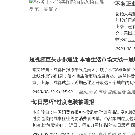
“不务正
创始人与
的股价已经
上涨，已
介，美图成
…
技公司
2023-02-1
短视频巨头步步逼近 本地生活市场大战一触
本文转自：成都日报原来只是美团、饿了么“双雄争霸”
上线外卖”的消息，使本地生活市场热度再起。虽然抖音
京、上海、成都试点，近期已逐渐开放这三个城市的商
2023-02-13 01:35:00
巨头,大战,市场,视频,生活,生
“每日黑巧”过度包装被通报
本文转自：中国消费者报■本报记者 孙蔚商品过度包
过度包装的成本往往需要消费者买单。虽然限制过度包
包装上“煞费苦心”。近日，巧克力网红品牌“每日黑巧
2023-02-13 05:14:00
包装,包装,商品,空隙,礼盒,产