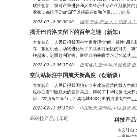
破性创新，将对产业进步和人类经济生活产生颠覆性的
……更多
业家，都给予ChatGPT以很高评价和估量
2023-02-13 05:35:00
能带,革命,产业,人工智能,人工
揭开巴甫洛夫留下的百年之谜（新知）
本文转自：人民日报我国科学家发现“时间一致性”调
存、繁衍机会，动物进化出了关联学习记忆的能力：将
…
联起来，进而趋利避害。最经典的关联学习记忆范式
2023-02-13 05:37:00
巴甫洛夫,新知,时间,羟色胺,
空间站标注中国航天新高度（创新谈）
本文转自：人民日报我国独立自主建造运营的载人空间站
也标注着中国航天的崭新高度，铸就了中华民族飞天梦
…
乐。”农历兔年春节，距离地球400公里的浩渺太空中
2023-02-13 05:37:00
中国航天,空间站,中国,航天,高
科技产品
本文转自
一家提供