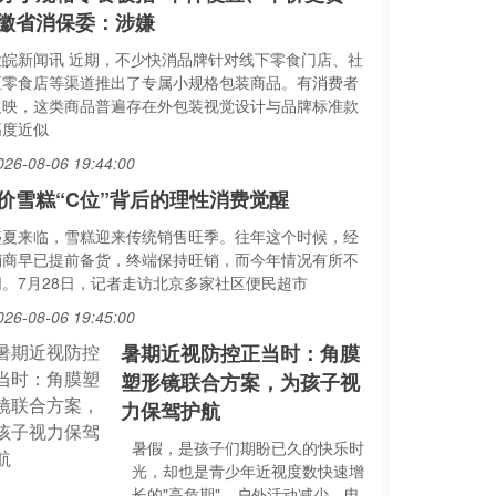
徽省消保委：涉嫌
大皖新闻讯 近期，不少快消品牌针对线下零食门店、社
区零食店等渠道推出了专属小规格包装商品。有消费者
反映，这类商品普遍存在外包装视觉设计与品牌标准款
高度近似
026-08-06 19:44:00
价雪糕“C位”背后的理性消费觉醒
盛夏来临，雪糕迎来传统销售旺季。往年这个时候，经
销商早已提前备货，终端保持旺销，而今年情况有所不
同。7月28日，记者走访北京多家社区便民超市
026-08-06 19:45:00
暑期近视防控正当时：角膜
塑形镜联合方案，为孩子视
力保驾护航
暑假，是孩子们期盼已久的快乐时
光，却也是青少年近视度数快速增
长的"高危期"。户外活动减少、电