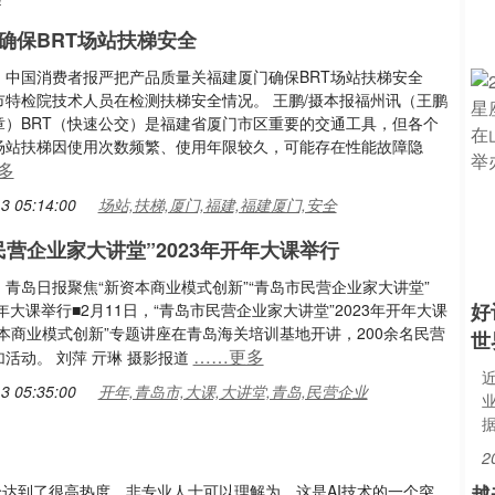
确保BRT场站扶梯安全
：中国消费者报严把产品质量关福建厦门确保BRT场站扶梯安全
市特检院技术人员在检测扶梯安全情况。 王鹏/摄本报福州讯（王鹏
章）BRT（快速公交）是福建省厦门市区重要的交通工具，但各个
交场站扶梯因使用次数频繁、使用年限较久，可能存在性能故障隐
多
3 05:14:00
场站,扶梯,厦门,福建,福建厦门,安全
民营企业家大讲堂”2023年开年大课举行
青岛日报聚焦“新资本商业模式创新”“青岛市民营企业家大讲堂”
好
开年大课举行■2月11日，“青岛市民营企业家大讲堂”2023年开年大课
本商业模式创新”专题讲座在青岛海关培训基地开讲，200余名民营
世
……更多
活动。 刘萍 亓琳 摄影报道
3 05:35:00
开年,青岛市,大课,大讲堂,青岛,民营企业
2
议论达到了很高热度，非专业人士可以理解为，这是AI技术的一个突
越