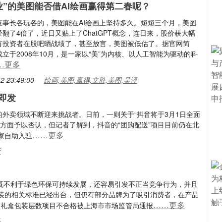
业”的美图能否借AI绘画赢得第二春呢？
董事长各玩各的，美图能在AI绘画上坚持多久。短短三个月，美图
翻了4倍了，近日又贴上了ChatGPT概念，连日来，股价获大幅
有投资者在股吧晒战绩了，甚至放言，美图被低估了。据官网简
立于2008年10月，是一家以“美”为内核、以人工智能为驱动的科
…更多
2 23:49:00
绘画,美图,赢得,文胜,美图,吴泽
即发
的外卖领域不断迎来挑战者。日前，一则关于“抖音将于3月1日全面
方面予以否认，但记者了解到，抖音的“团购配送”项目目前仍在北
……更多
家自助入驻
活
装既不利于绿色环保可持续发展，还容易引发不正当竞争行为，并且
装的相关标准已经出台，但仍有部分品牌为了吸引消费者，在产品
……更多
”因礼盒包装层数项目不合格被上海市市场监管局通报
品