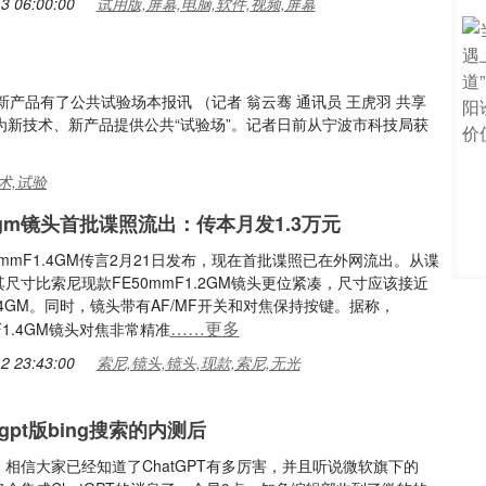
3 06:00:00
试用版,屏幕,电脑,软件,视频,屏幕
品有了公共试验场本报讯 （记者 翁云骞 通讯员 王虎羽 共享
波为新技术、新产品提供公共“试验场”。记者日前从宁波市科技局获
术,试验
4gm镜头首批谍照流出：传本月发1.3万元
0mmF1.4GM传言2月21日发布，现在首批谍照已在外网流出。从谍
尺寸比索尼现款FE50mmF1.2GM镜头更位紧凑，尺寸应该接近
1.4GM。同时，镜头带有AF/MF开关和对焦保持按键。据称，
……更多
mF1.4GM镜头对焦非常精准
2 23:43:00
索尼,镜头,镜头,现款,索尼,无光
tgpt版bing搜索的内测后
相信大家已经知道了ChatGPT有多厉害，并且听说微软旗下的