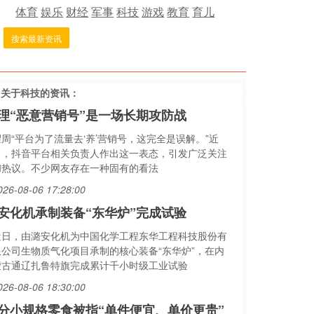
体育
娱乐
财经
军事
科技
游戏
教育
育儿
搜索最新资讯
多关于
科技
的资讯：
理“恶意营销号”是一场长期攻防战
瞿周“平台为了流量去‘养’营销号，这完全是误解。”近
日，抖音平台相关负责人作出这一表态，引发广泛关注
和热议。不少网友存在一种固有的看法
026-08-06 17:28:00
安化机承制装备“东华炉”完成试验
近日，由潞安化机为中国化学工程东华工程科技股份有
限公司生物质气化项目承制的核心装备“东华炉”，在内
蒙古通辽扎鲁特旗完成累计千小时级工业试验
026-08-06 18:30:00
分小规格零食被指“单件便宜、单价更贵”