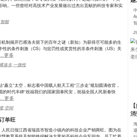
影响。一些曾经对高技术产业发展做出过杰出贡献的科技专家和实
中
A
,智能
2
节新机制揭开巴甫洛夫留下的百年之谜（新知）为获得尽可能多的生
中性的条件刺激（CS）与惩罚性或奖赏性的非条件刺激（US）关
…更多
巴甫洛夫,一致性
“矗立”太空，标志着中国载人航天工程“三步走”规划圆满收官，
圆的时代丰碑“祝福我们的国家国泰民安，祝福全国人民新春快
…更多
【
度,空间
消
订单旺
：人民日报江西省瑞昌市智造小镇内的科技企业产销两旺。图为在
智慧教育系统及智能终端解决方案的高科技企业车间内，员工忙着