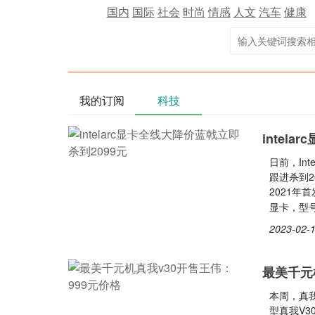
国内
国际
社会
时尚
情感
人文
汽车
健康
我的订阅
科技
intel
日前，Int
跟进杀到2
2021年首
显卡，型号为
2023-02-1
最美千元
本周，真我
型真我V3