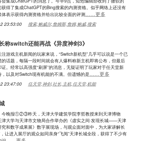
索将会集成ChatGPT的消息了。今早9点，知危编辑部收到了微软的
获得了集成ChatGPT的Bing搜索的内测资格。似乎网络上还没有
……更多
媒体表示获得内测资格并给出比较全面的评测
2 23:53:00
搜索,鲍威尔,詹姆斯,詹姆,鲍威,搜索
长称switch还能再战《异度神剑3》
注游戏主机新闻的玩家来说，“Switch新机型”几乎可以说是一个已
惯的话题，每隔一段时间就会有人爆料称新主机即将公布，但最后
印证。经常以高强度“刷屏”的消息，无疑证明了玩家对于任天堂新
……更多
，以及对Switch现有机能的不满。但遗憾的是
2 23:47:00
任天堂,神剑,社长,主机,任天堂,机能
城
：今晚报①②③昨天，天津大学建筑学院李哲教授来到天津博物
天津大学与天津市文物局合作举办的《虚实之间·发现长城——天津
研究和数字成果展》数字展现场，与观众面对面中，为大家讲解长
”，让进入展厅的观众如同亲身“飞阅”天津长城全段，获得了不少有
……更多
知识