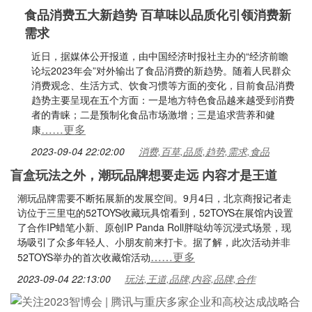
食品消费五大新趋势 百草味以品质化引领消费新
需求
近日，据媒体公开报道，由中国经济时报社主办的“经济前瞻
论坛2023年会”对外输出了食品消费的新趋势。随着人民群众
消费观念、生活方式、饮食习惯等方面的变化，目前食品消费
趋势主要呈现在五个方面：一是地方特色食品越来越受到消费
者的青睐；二是预制化食品市场激增；三是追求营养和健
……更多
康
2023-09-04 22:02:00
消费,百草,品质,趋势,需求,食品
盲盒玩法之外，潮玩品牌想要走远 内容才是王道
潮玩品牌需要不断拓展新的发展空间。9月4日，北京商报记者走
访位于三里屯的52TOYS收藏玩具馆看到，52TOYS在展馆内设置
了合作IP蜡笔小新、原创IP Panda Roll胖哒幼等沉浸式场景，现
场吸引了众多年轻人、小朋友前来打卡。据了解，此次活动并非
……更多
52TOYS举办的首次收藏馆活动
2023-09-04 22:13:00
玩法,王道,品牌,内容,品牌,合作