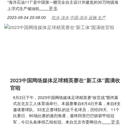
“海洋石油117”是中国第一艘完全自主设计并建造的30万吨级海
……更多
上浮式生产储油轮
2023-09-04 20:08:00
吃水,淡水,中国,淡水,设施,生产
2023中国网络媒体足球精英赛在“新工体”圆满收
官啦
9月2日下午，2023中国网络媒体足球精英赛“收官战”暨闭幕
式在北京工人体育场举行。本届赛事自8月4日开幕，来自8支
邀请赛球队、33支正赛球队的近千名球员，历经29天、11个
比赛日、80场比赛的激烈角逐，最终阿里巴巴斩获甲组冠
……更多
军，今日头条捧得乙组桂冠。来自北京市委网信办