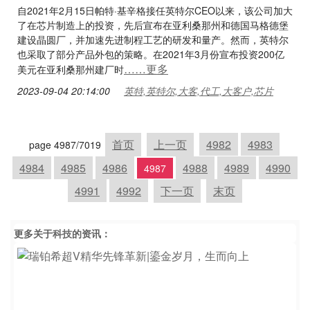
自2021年2月15日帕特·基辛格接任英特尔CEO以来，该公司加大
了在芯片制造上的投资，先后宣布在亚利桑那州和德国马格德堡
建设晶圆厂，并加速先进制程工艺的研发和量产。然而，英特尔
也采取了部分产品外包的策略。在2021年3月份宣布投资200亿
……更多
美元在亚利桑那州建厂时
2023-09-04 20:14:00
英特,英特尔,大客,代工,大客户,芯片
首页
上一页
4982
4983
page 4987/7019
4984
4985
4986
4988
4989
4990
4987
4991
4992
下一页
末页
更多关于
科技
的资讯：