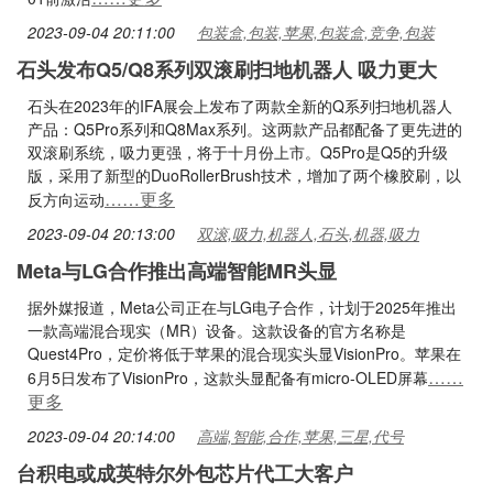
2023-09-04 20:11:00
包装盒,包装,苹果,包装盒,竞争,包装
石头发布Q5/Q8系列双滚刷扫地机器人 吸力更大
石头在2023年的IFA展会上发布了两款全新的Q系列扫地机器人
产品：Q5Pro系列和Q8Max系列。这两款产品都配备了更先进的
双滚刷系统，吸力更强，将于十月份上市。Q5Pro是Q5的升级
版，采用了新型的DuoRollerBrush技术，增加了两个橡胶刷，以
……更多
反方向运动
2023-09-04 20:13:00
双滚,吸力,机器人,石头,机器,吸力
Meta与LG合作推出高端智能MR头显
据外媒报道，Meta公司正在与LG电子合作，计划于2025年推出
一款高端混合现实（MR）设备。这款设备的官方名称是
Quest4Pro，定价将低于苹果的混合现实头显VisionPro。苹果在
……
6月5日发布了VisionPro，这款头显配备有micro-OLED屏幕
更多
2023-09-04 20:14:00
高端,智能,合作,苹果,三星,代号
台积电或成英特尔外包芯片代工大客户