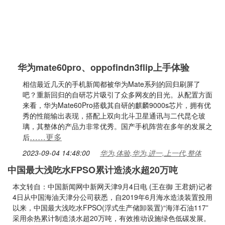
华为mate60pro、oppofindn3flip上手体验
相信最近几天的手机新闻都被华为Mate系列的回归刷屏了
吧？重新回归的自研芯片吸引了众多网友的目光。从配置方面
来看，华为Mate60Pro搭载其自研的麒麟9000s芯片，拥有优
秀的性能输出表现，搭配上双向北斗卫星通讯与二代昆仑玻
璃，其整体的产品力非常优秀。国产手机阵营在多年的发展之
……更多
后
2023-09-04 14:48:00
华为,体验,华为,进一,上一代,整体
中国最大浅吃水FPSO累计造淡水超20万吨
本文转自：中国新闻网中新网天津9月4日电 (王在御 王君妍)记者
4日从中国海油天津分公司获悉，自2019年6月海水造淡装置投用
以来，中国最大浅吃水FPSO(浮式生产储卸装置)“海洋石油117”
采用余热累计制造淡水超20万吨，有效推动设施绿色低碳发展。