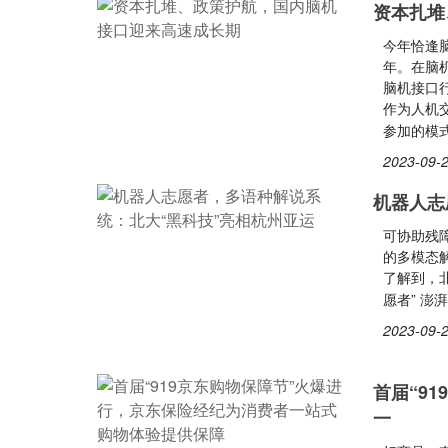
资本扎堆
今年恰逢
年。在脑
脑机接口
作为人机
参加的模
2023-09-2
机器人志
可协助残
的多模态解
了解到，
愿者” 澎
2023-09-2
首届“9
一