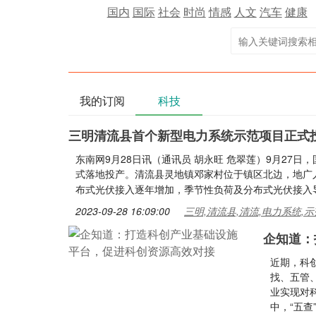
国内
国际
社会
时尚
情感
人文
汽车
健康
我的订阅
科技
三明清流县首个新型电力系统示范项目正式
东南网9月28日讯（通讯员 胡永旺 危翠莲）9月27
式落地投产。清流县灵地镇邓家村位于镇区北边，地广
布式光伏接入逐年增加，季节性负荷及分布式光伏接入
2023-09-28 16:09:00
三明,清流县,清流,电力系统,示
企知道：
近期，科
找、五管
业实现对
中，“五查