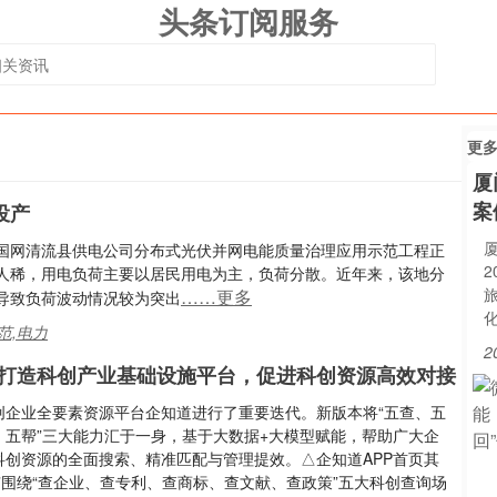
头条订阅服务
更
厦
案
投产
日，国网清流县供电公司分布式光伏并网电能质量治理应用示范工程正
人稀，用电负荷主要以居民用电为主，负荷分散。近年来，该地分
……更多
导致负荷波动情况较为突出
范,电力
2
打造科创产业基础设施平台，促进科创资源高效对接
创企业全要素资源平台企知道进行了重要迭代。新版本将“五查、五
、五帮”三大能力汇于一身，基于大数据+大模型赋能，帮助广大企
科创资源的全面搜索、精准匹配与管理提效。△企知道APP首页其
”围绕“查企业、查专利、查商标、查文献、查政策”五大科创查询场