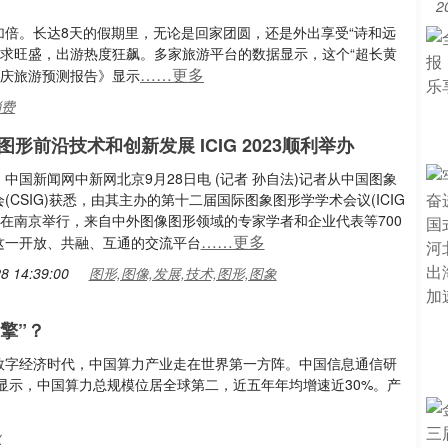
2
加倍。长达8天的假期里，无论是回家团圆，还是外出享受“诗和远
需求旺盛，出游热度狂飙。多家旅游平台的数据显示，这个“超长黄
……更多
国庆旅游预测报告》显示
消费
形前沿技术和创新发展 ICIG 2023顺利举办
中国新闻网中新网北京9月28日电 (记者 孙自法)记者从中国图象
(CSIG)获悉，由其主办的第十二届国际图象图形学学术会议(ICIG
近日在南京举行，来自中外图像图形领域的专家学者和企业代表等700
……更多
这一开放、共融、互通的交流平台
8 14:39:00
图形,图像,发展,技术,图形,图象
擎”？
子)数字经济时代，中国算力产业走在世界第一方阵。中国信息通信研
书显示，中国算力总规模位居全球第二，近五年年均增速近30%。产
业