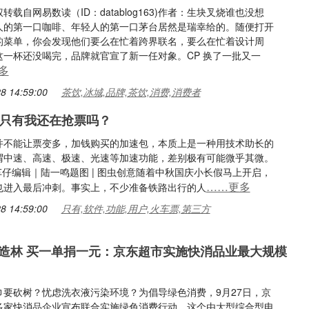
转载自网易数读（ID：datablog163)作者：生块叉烧谁也没想
人的第一口咖啡、年轻人的第一口茅台居然是瑞幸给的。随便打开
的菜单，你会发现他们要么在忙着跨界联名，要么在忙着设计周
这一杯还没喝完，品牌就官宣了新一任对象。CP 换了一批又一
多
8 14:59:00
茶饮,冰城,品牌,茶饮,消费,消费者
，只有我还在抢票吗？
并不能让票变多，加钱购买的加速包，本质上是一种用技术助长的
谓中速、高速、极速、光速等加速功能，差别极有可能微乎其微。
刘车仔编辑｜陆一鸣题图 | 图虫创意随着中秋国庆小长假马上开启，
……更多
也进入最后冲刺。事实上，不少准备铁路出行的人
8 14:59:00
只有,软件,功能,用户,火车票,第三方
造林 买一单捐一元：京东超市实施快消品业最大规模
巾要砍树？忧虑洗衣液污染环境？为倡导绿色消费，9月27日，京
多家快消品企业宣布联合实施绿色消费行动。这个由大型综合型电