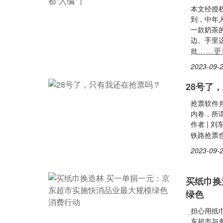
本文经授权
到，中年
一款奶茶
边。手里
……更
批
2023-09-2
28号了
抢票软件
内卷，所
作者 | 
铁路抢票
2023-09-2
买纸巾换
绿色
担心用纸
东超市与