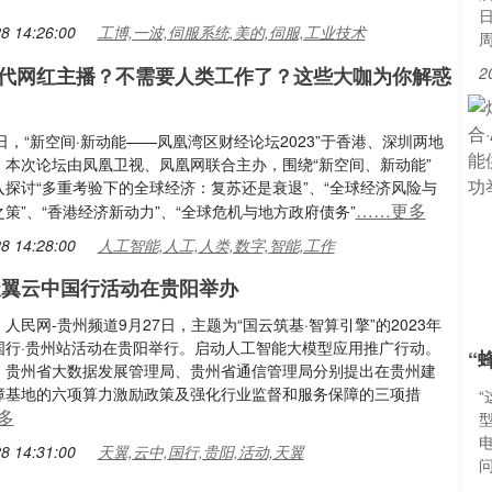
8 14:26:00
工博,一波,伺服系统,美的,伺服,工业技术
代网红主播？不需要人类工作了？这些大咖为你解惑
2
28日，“新空间·新动能——凤凰湾区财经论坛2023”于香港、深圳两地
。本次论坛由凤凰卫视、凤凰网联合主办，围绕“新空间、新动能”
入探讨“多重考验下的全球经济：复苏还是衰退”、“全球经济风险与
……更多
策”、“香港经济新动力”、“全球危机与地方政府债务”
8 14:28:00
人工智能,人工,人类,数字,智能,工作
年天翼云中国行活动在贵阳举办
人民网-贵州频道9月27日，主题为“国云筑基·智算引擎”的2023年
国行·贵州站活动在贵阳举行。启动人工智能大模型应用推广行动。
“
，贵州省大数据发展管理局、贵州省通信管理局分别提出在贵州建
障基地的六项算力激励政策及强化行业监督和服务保障的三项措
多
型
8 14:31:00
天翼,云中,国行,贵阳,活动,天翼