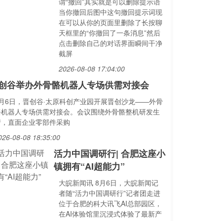
谓“撤回”其实就是可以删除提示语
当你撤回后图中这句撤回提示词现
在可以从你的页面里删除了长按聊
天框里的“你撤回了一条消息”然后
点击删除自己的对话界面瞬间干净
截屏
2026-08-08 17:04:00
创谷举办外骨骼机器人专场供需对接会
8月6日，晋创谷·太原科创产业园开展晋创沙龙——外骨
骼机器人专场供需对接会。会议围绕外骨骼整机研发生
产，直面企业零部件采购
026-08-08 18:35:00
活力中国调研行| 合肥这座小
镇拥有“AI超能力”
大皖新闻讯 8月6日，大皖新闻记
者随“活力中国调研行”记者团走进
位于合肥的科大讯飞AI总部园区，
在AI体验馆里沉浸式体验了最新产