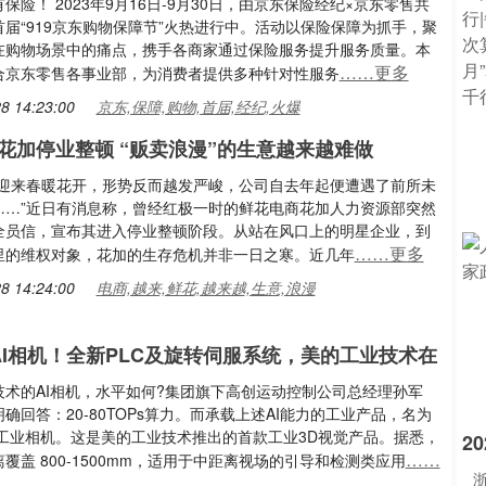
保险！ 2023年9月16日-9月30日，由京东保险经纪×京东零售共
届“919京东购物保障节”火热进行中。活动以保险保障为抓手，聚
在购物场景中的痛点，携手各商家通过保险服务提升服务质量。本
……更多
合京东零售各事业部，为消费者提供多种针对性服务
8 14:23:00
京东,保障,购物,首届,经纪,火爆
花加停业整顿 “贩卖浪漫”的生意越来越难做
有迎来春暖花开，形势反而越发严峻，公司自去年起便遭遇了前所未
……”近日有消息称，曾经红极一时的鲜花电商花加人力资源部突然
全员信，宣布其进入停业整顿阶段。从站在风口上的明星企业，到
……更多
里的维权对象，花加的生存危机并非一日之寒。近几年
8 14:24:00
电商,越来,鲜花,越来越,生意,浪漫
 AI相机！全新PLC及旋转伺服系统，美的工业技术在
技术的AI相机，水平如何?集团旗下高创运动控制公司总经理孙军
确回答：20-80TOPs算力。而承载上述AI能力的工业产品，名为
D工业相机。这是美的工业技术推出的首款工业3D视觉产品。据悉，
2
……
覆盖 800-1500mm，适用于中距离视场的引导和检测类应用
浙