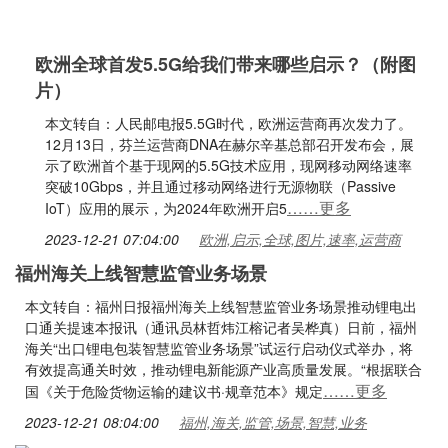
欧洲全球首发5.5G给我们带来哪些启示？（附图
片）
本文转自：人民邮电报5.5G时代，欧洲运营商再次发力了。
12月13日，芬兰运营商DNA在赫尔辛基总部召开发布会，展
示了欧洲首个基于现网的5.5G技术应用，现网移动网络速率
突破10Gbps，并且通过移动网络进行无源物联（Passive
……更多
IoT）应用的展示，为2024年欧洲开启5
2023-12-21 07:04:00
欧洲,启示,全球,图片,速率,运营商
福州海关上线智慧监管业务场景
本文转自：福州日报福州海关上线智慧监管业务场景推动锂电出
口通关提速本报讯（通讯员林哲炜江榕记者吴桦真）日前，福州
海关“出口锂电包装智慧监管业务场景”试运行启动仪式举办，将
有效提高通关时效，推动锂电新能源产业高质量发展。“根据联合
……更多
国《关于危险货物运输的建议书·规章范本》规定
2023-12-21 08:04:00
福州,海关,监管,场景,智慧,业务