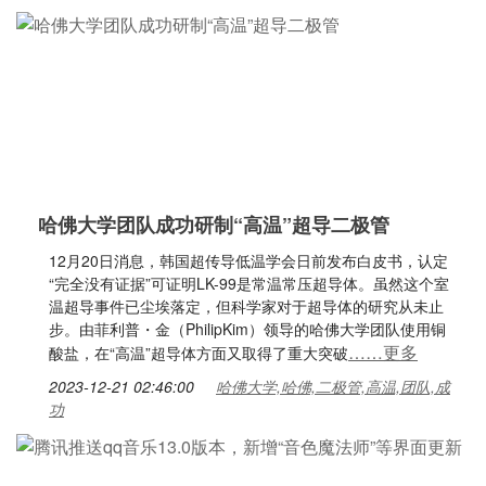
哈佛大学团队成功研制“高温”超导二极管
12月20日消息，韩国超传导低温学会日前发布白皮书，认定
“完全没有证据”可证明LK-99是常温常压超导体。虽然这个室
温超导事件已尘埃落定，但科学家对于超导体的研究从未止
步。由菲利普・金（PhilipKim）领导的哈佛大学团队使用铜
……更多
酸盐，在“高温”超导体方面又取得了重大突破
2023-12-21 02:46:00
哈佛大学,哈佛,二极管,高温,团队,成
功