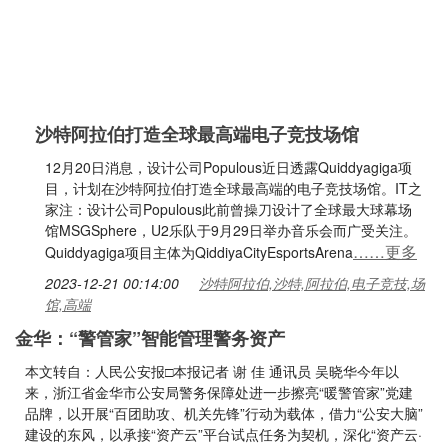
沙特阿拉伯打造全球最高端电子竞技场馆
12月20日消息，设计公司Populous近日透露Quiddyagiga项
目，计划在沙特阿拉伯打造全球最高端的电子竞技场馆。IT之
家注：设计公司Populous此前曾操刀设计了全球最大球幕场
馆MSGSphere，U2乐队于9月29日举办音乐会而广受关注。
……更多
Quiddyagiga项目主体为QiddiyaCityEsportsArena
2023-12-21 00:14:00
沙特阿拉伯,沙特,阿拉伯,电子竞技,场
馆,高端
金华：“警管家”智能管理警务资产
本文转自：人民公安报□本报记者 谢 佳 通讯员 吴晓华今年以
来，浙江省金华市公安局警务保障处进一步擦亮“暖警管家”党建
品牌，以开展“百团助攻、机关先锋”行动为载体，借力“公安大脑”
建设的东风，以承接“资产云”平台试点任务为契机，深化“资产云·