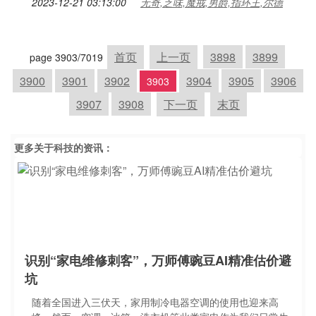
2023-12-21 03:13:00
无奇,乏味,魔戒,男爵,指环王,尔德
首页
上一页
3898
3899
page 3903/7019
3900
3901
3902
3904
3905
3906
3903
3907
3908
下一页
末页
更多关于
科技
的资讯：
识别“家电维修刺客”，万师傅豌豆AI精准估价避
坑
随着全国进入三伏天，家用制冷电器空调的使用也迎来高