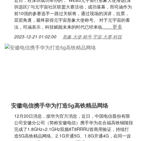
近日，在深圳成功举办的，“WEB3元宇宙行形象大使海选(深
圳选区)”与元宇宙社区联盟大赛活动，成功落幕，而司涵作为
前10强的参赛选手一路过关斩将，通过现场的演讲，拉票，
层层角逐，最终获得元宇宙形象大使称号。 对于元宇宙的看
……更多
法，司涵表示，科技赋能未来的时代已经来临
2023-12-21 01:02:00
形象,大使,称号,宇宙,大赛,科技
安徽电信携手华为打造5g高铁精品网络
12月20日消息，据华为官方消息，近日，中国电信股份有限
公司安徽分公司（简称安徽电信）携手华为在合福高铁铜陵段
完成了1.8GHz+2.1GHz双频8T8RRRU首商用验证，持续打
造5G高铁精品网络。2.1G开通5G、1.8G开通4G，在同一设