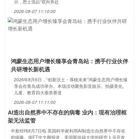
示，恩士迅以“双向奔赴
2026-08-07 11:10:00
鸿蒙生态用户增长臻享会青岛站：携手行业伙伴
共研增长新机遇
2026年8月6日，“创新沃土・厚植未来”鸿蒙生态用户增长臻
享会在青岛成功举办。本场活动聚焦影音娱乐、拍摄美化、
儿童、教育四大垂类赛道
2026-08-07 11:11:00
AI造出自然界中不存在的病毒 业内：现有治理框
架无法监管
中新经纬8月7日电 美国科学家利用AI制造出自然界中不存在
的病毒。据FT中文网报道，美国斯坦福大学的研究人员开发