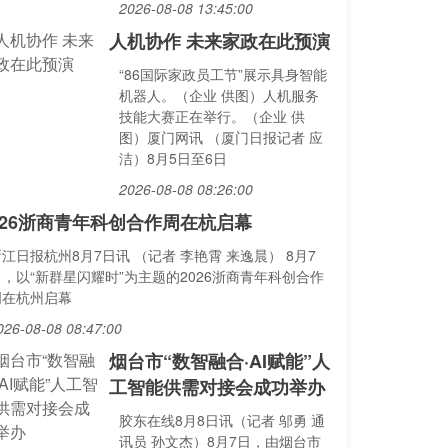
2026-08-08 13:45:00
人机协作 未来家政在此预演
“86国际家政员工节”展示具身智能
机器人。（企业 供图）人机服务
技能大赛正在举行。（企业 供
图）厦门网讯 （厦门日报记者 应
洁）8月5日至6日
2026-08-08 08:26:00
026浙商青年科创合作周在杭启幕
江日报杭州8月7日讯 （记者 李艳霄 来逸晨） 8月7
日，以“新群星闪耀时”为主题的2026浙商青年科创合作
周在杭州启幕
026-08-08 08:47:00
烟台市“数智融合·AI赋能”人
工智能供需对接会成功举办
胶东在线8月8日讯（记者 邬勇 通
讯员 孙文杰）8月7日，由烟台市