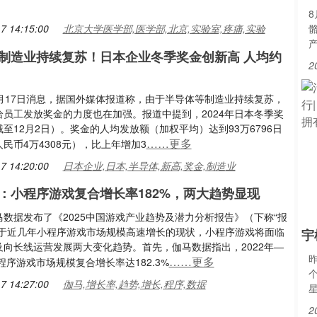
7 14:15:00
北京大学医学部,医学部,北京,实验室,疼痛,实验
制造业持续复苏！日本企业冬季奖金创新高 人均约
2
2月17日消息，据国外媒体报道称，由于半导体等制造业持续复苏，
给员工发放奖金的力度也在加强。报道中提到，2024年日本冬季奖
至12月2日）。奖金的人均发放额（加权平均）达到93万6796日
……更多
民币4万4308元），比上年增加3
7 14:20:00
日本企业,日本,半导体,新高,奖金,制造业
：小程序游戏复合增长率182%，两大趋势显现
数据发布了《2025中国游戏产业趋势及潜力分析报告》（下称“报
基于近几年小程序游戏市场规模高速增长的现状，小程序游戏将面临
宇
及向长线运营发展两大变化趋势。首先，伽马数据指出，2022年—
……更多
小程序游戏市场规模复合增长率达182.3%
7 14:27:00
伽马,增长率,趋势,增长,程序,数据
2