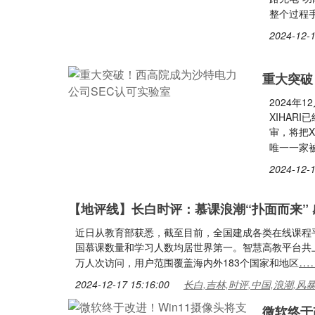
整个过程
2024-12-1
重大突破
2024年
XIHAR
审，将把X
唯一一家
2024-12-1
【地评线】长白时评：慕课浪潮“扑面而来” 
近日从教育部获悉，截至目前，全国建成各类在线课程平台
国慕课数量和学习人数均居世界第一。智慧高教平台共上线
…
万人次访问，用户范围覆盖海内外183个国家和地区
2024-12-17 15:16:00
长白,吉林,时评,中国,浪潮,风
微软终于