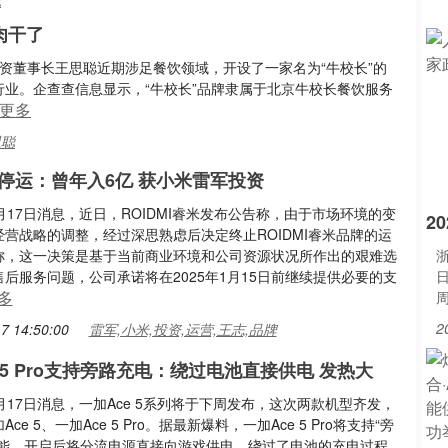
色
肉干了
投资董事长王思聪近期涉足餐饮领域，开设了一家名为“牛校长”的
行业。企查查信息显示，“牛校长”品牌隶属于北京牛校长餐饮服务
更多
思聪
停运：曾年入6亿 获小米雷军投资
月17日消息，近日，ROIDMI睿米发布公告称，由于市场环境的变
2
营战略的调整，经过深思熟虑后决定终止ROIDMI睿米品牌的运
称，这一决策是基于当前商业环境和公司资源状况所作出的艰难选
浙
后服务问题，公司承诺将在2025年1月15日前继续提供必要的支
多
2
7 14:50:00
雷军,小米,投资,运营,王志,品牌
 5 Pro支持旁路充电：绕过电池直接供电 发热大
月17日消息，一加Ace 5系列将于下周发布，这次两款机型齐发，
ce 5、一加Ace 5 Pro。据最新爆料，一加Ace 5 Pro将支持“旁
功能，开启后将分流电源直接向游戏供电，绕过了电池的充电过程，