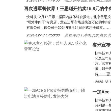
2024-12-17 14:49:00
眉山,青神,领航,德恩,精工,绿
再次进军餐饮界！王思聪开始卖15.8元的牛
快科技12月17日讯，据国内媒体综合报道，北京普思
“现烤牛肉干”专卖店，意在进军市场规模达万亿的牛肉
……
有限公司，该公司于2024年9月24日正式注册成立
2024-12-17 14:50:00
思聪,牛肉干,牛肉,再次,餐饮,
睿米宣布
快科技12
化及公司经
营。官方
择。对于售
……更
持
2024-12-1
一加Ace
快科技12
分别是一加A
路充电”