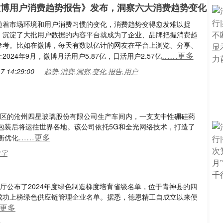
4微博用户消费趋势报告》发布，洞察六大消费趋势变化
随着市场环境和用户消费习惯的变化，消费趋势变得愈发难以捉
，沉淀了大批用户数据的内容平台就成为了企业、品牌把握消费趋
参考。比如在微博，每天有数以亿计的网友在平台上浏览、分享、
……更多
2024年9月，微博月活用户5.87亿，日活用户2.57亿
7 14:29:00
趋势,消费,洞察,变化,报告,用户
新区的沧州四星玻璃股份有限公司生产车间内，一支支中性硼硅药
包装后将运往世界各地。该公司依托5G和全光网络技术，打造了
……更多
衡优化
数字
厅公布了2024年度绿色制造梯度培育省级名单，位于青神县的四
）成功上榜绿色供应链管理企业名单。据悉，德恩精工自成立以来便
更多