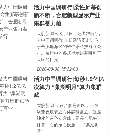
活力中国调研行|柔性屏幕创
新不断，合肥新型显示产业
集群蓄力前
大皖新闻讯 8月5日，记者跟随“活
力中国调研行”主题采访团走进位
于合肥瑶海区的维信诺科技有限公
司。展厅中的各式显示屏幕吸引了
大家的目光
2026-08-08 15:32:00
活力中国调研行|每秒1.2亿亿
次算力 “巢湖明月”算力集群
赋
大皖新闻讯 在合肥高新区，一座
淡蓝色玻璃立方体静静矗立。这座
神秘的蓝色立方体，正是合肥先进
计算中心的核心设施——“巢湖明
月”