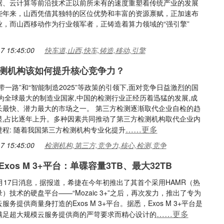
据、云计算等前沿技术正以前所未有的速度重塑着传统产业的发展
些年来，山西凭借其独特的区位优势和丰富的资源禀赋，正加速布
业，而山西移动作为行业领军者，正铸造着算力领域的“强引擎”
7 15:45:00
快车道,山西,快车,铸造,移动,引擎
测机构该如何提升核心竞争力？
带一路”和“智能制造2025”等政策的引领下,面对竞争日益激烈的国
作为全球最大的制造业国家,中国的检测行业正经历着迅猛的发展,成
长最快、潜力最大的市场之一。 第三方检测逐渐取代企业自检的趋
显,占比逐年上升。多种因素共同推动了第三方检测机构取代企业内
……更多
进程: 随着我国第三方检测机构专业化提升
7 15:45:00
检测机构,第三方,竞争力,核心,检测,竞争
xos M 3+平台：单碟容量3TB、最大32TB
月17日消息，据报道，希捷在今年初推出了其首个采用HAMR（热
）技术的硬盘平台——“Mozaic 3+”之后，再次发力，推出了专为
服务提供商量身打造的Exos M 3+平台。据悉，Exos M 3+平台是
……更多
满足超大规模云服务提供商的严苛要求而精心设计的