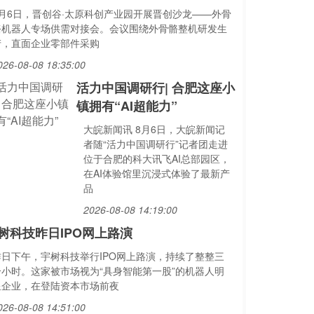
8月6日，晋创谷·太原科创产业园开展晋创沙龙——外骨
骼机器人专场供需对接会。会议围绕外骨骼整机研发生
产，直面企业零部件采购
026-08-08 18:35:00
活力中国调研行| 合肥这座小
镇拥有“AI超能力”
大皖新闻讯 8月6日，大皖新闻记
者随“活力中国调研行”记者团走进
位于合肥的科大讯飞AI总部园区，
在AI体验馆里沉浸式体验了最新产
品
2026-08-08 14:19:00
树科技昨日IPO网上路演
昨日下午，宇树科技举行IPO网上路演，持续了整整三
个小时。这家被市场视为“具身智能第一股”的机器人明
星企业，在登陆资本市场前夜
026-08-08 14:51:00