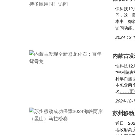
快科技12
问，这一限制
本中，微
访问功能
2024-12-1
内蒙古发
快科技1
“中科院
种早白垩
本包含两
……更
名
2024-12-1
苏州移动
近日，2
地政府高