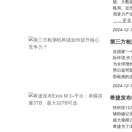
能、大数
格局。近
局算力产
……更多
2024-12-1
第三方检
在国家“一
际环境,
为全球增
势日益明
部检测的
2024-12-1
希捷发布E
快科技12
辅助磁记录
超大规模云
希捷为了