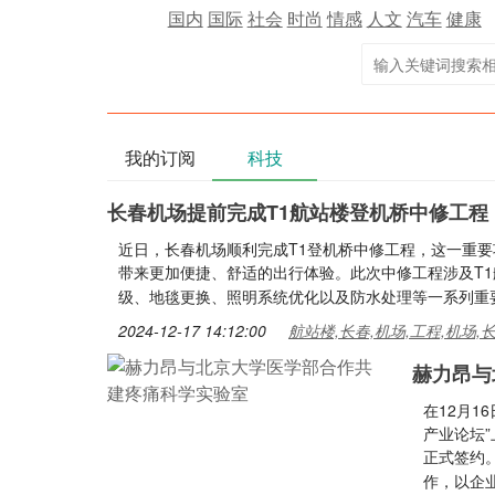
国内
国际
社会
时尚
情感
人文
汽车
健康
我的订阅
科技
长春机场提前完成T1航站楼登机桥中修工程
近日，长春机场顺利完成T1登机桥中修工程，这一重
带来更加便捷、舒适的出行体验。此次中修工程涉及T1
级、地毯更换、照明系统优化以及防水处理等一系列重
2024-12-17 14:12:00
航站楼,长春,机场,工程,机场,
赫力昂与
在12月1
产业论坛
正式签约
作，以企