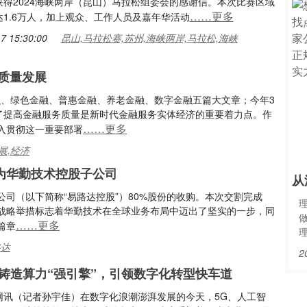
获得2024海峡两岸（昆山）马拉松组委会的感谢信。本次比赛区域
……更多
达1.6万人，加上观众、工作人员及嘉年华活动
7 15:30:00
昆山,马拉松赛,苏州,海峡两岸,马拉松,海峡
高质量发展
金融、绿色金融、普惠金融、养老金融、数字金融五篇大文章；今年3
明了提高金融服务质量是新时代金融服务实体经济的重要着力点。作
……更多
入贯彻这一重要部署
展,经济
为华勤技术控股子公司
从
司（以下简称“易路达控股”）80%股份的收购。本次交割完成
战略举措标志着华勤技术在全球业务布局中迈出了坚实的一步，同
……更多
篇章
路达
2
铸造算力“强引擎”，引领数字化转型快车道
网讯（记者孙宇佳）在数字化浪潮澎湃发展的今天，5G、人工智