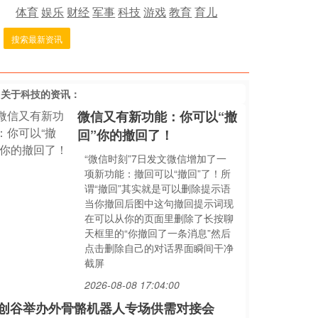
体育
娱乐
财经
军事
科技
游戏
教育
育儿
搜索最新资讯
多关于
科技
的资讯：
微信又有新功能：你可以“撤
回”你的撤回了！
“微信时刻”7日发文微信增加了一
项新功能：撤回可以“撤回”了！所
谓“撤回”其实就是可以删除提示语
当你撤回后图中这句撤回提示词现
在可以从你的页面里删除了长按聊
天框里的“你撤回了一条消息”然后
点击删除自己的对话界面瞬间干净
截屏
2026-08-08 17:04:00
创谷举办外骨骼机器人专场供需对接会