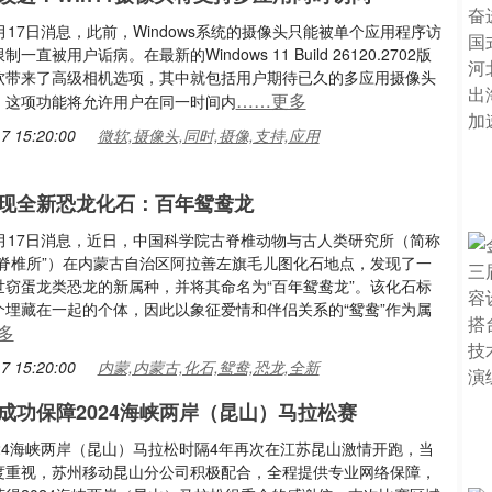
月17日消息，此前，Windows系统的摄像头只能被单个应用程序访
一直被用户诟病。在最新的Windows 11 Build 26120.2702版
软带来了高级相机选项，其中就包括用户期待已久的多应用摄像头
……更多
。这项功能将允许用户在同一时间内
7 15:20:00
微软,摄像头,同时,摄像,支持,应用
现全新恐龙化石：百年鸳鸯龙
2月17日消息，近日，中国科学院古脊椎动物与古人类研究所（简称
古脊椎所”）在内蒙古自治区阿拉善左旗毛儿图化石地点，发现了一
世窃蛋龙类恐龙的新属种，并将其命名为“百年鸳鸯龙”。该化石标
个埋藏在一起的个体，因此以象征爱情和伴侣关系的“鸳鸯”作为属
多
7 15:20:00
内蒙,内蒙古,化石,鸳鸯,恐龙,全新
成功保障2024海峡两岸（昆山）马拉松赛
024海峡两岸（昆山）马拉松时隔4年再次在江苏昆山激情开跑，当
度重视，苏州移动昆山分公司积极配合，全程提供专业网络保障，