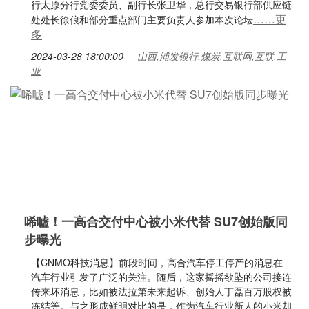
行太原分行党委委员、副行长张卫华，总行交易银行部供应链
……更
处处长徐俍和部分重点部门主要负责人参加本次论坛
多
2024-03-28 18:00:00
山西,浦发银行,煤炭,互联网,互联,工
业
唏嘘！一高合交付中心被小米代替 SU7创始版同
步曝光
【CNMO科技消息】前段时间，高合汽车停工停产的消息在
汽车行业引发了广泛的关注。随后，这家摇摇欲坠的公司接连
传来坏消息，比如被法拉第未来起诉、创始人丁磊百万股权被
冻结等。与之形成鲜明对比的是，作为汽车行业新人的小米却