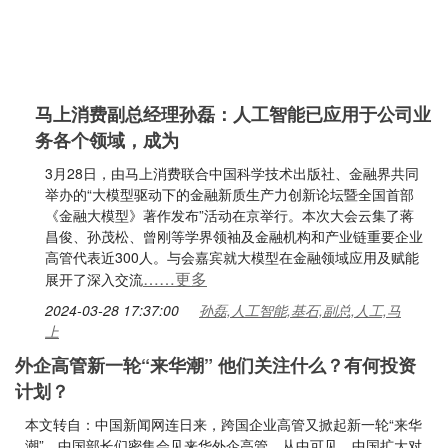
马上消费副总经理孙磊：人工智能已应用于公司业
务各个领域，成为
3月28日，由马上消费联合中国科学技术出版社、金融界共同
举办的“大模型驱动下的金融新质生产力创新论坛暨全国首部
《金融大模型》著作发布”活动在京举行。本次大会云集了蒋
昌俊、孙茂松、曾刚等学界领袖及金融机构和产业链重要企业
高管代表近300人。与会嘉宾就大模型在金融领域应用及赋能
……更多
展开了深入交流
2024-03-28 17:37:00
孙磊,人工智能,基石,副总,人工,马
上
外企高管新一轮“来华潮” 他们关注什么？有何投资
计划？
本文转自：中国新闻网连日来，跨国企业高管又掀起新一轮“来华
潮”。中国部长们密集会见来华外企高管。从中可见，中国扩大对