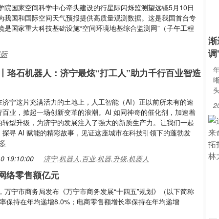
科学院国家空间科学中心牵头建设的行星际闪烁监测望远镜5月10日
为我国和国际空间天气预报提供高质量观测数据。这是我国首台专
镜是国家重大科技基础设施“空间环境地基综合监测网”（子午工程
渐
调
星际
了丨珞石机器人：济宁最炫“打工人”助力千行百业智造
在济宁这片充满活力的土地上，人工智能（AI）正以前所未有的速
2
行百业，掀起一场创新变革的浪潮。AI 如同神奇的催化剂，加速着
的转型升级，为济宁的发展注入了强大的新质生产力。让我们一起
探寻 AI 赋能的精彩故事，见证这座城市在科技引领下的蓬勃发
多
0 19:10:00
济宁,机器人,百业,机器,升级,机器人
市网络零售额亿元
前，万宁市商务局发布《万宁市商务发展“十四五”规划》（以下简称
率保持在年均递增8.0%；电商零售额增长率保持在年均递增