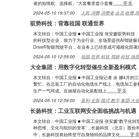
……更多
者的知情权、选择权。“大套餐里套小套餐
2024-05-10 19:37:00
人民,消费,消费者,会员,收费,
驭势科技：背靠祖国 联通世界
本文转自：中国工业报 ■ 中国工业报 张安媛驭势科技 
的科技型企业，致力于为全行业、全场景提供AI驾驶服
DriveR智能驾驶平台，在业务上已经形成可规模化部署的
2024-05-10 12:59:00
祖国,世界,科技,驾驶,科技,场
大全集团：用数字化转型催生全新盈利模式
本文转自：中国工业报 ■ 中国工业报记者 余 娜4月
繁忙。在总装工厂的自动化电缆生产线上，电缆加工参
……更多
生产一气呵成。在抽屉自动化装配线上
2024-05-10 12:59:00
盈利,全新,模式,数字,集团,大
长扬科技：工业互联网安全面临挑战与机遇
本文转自：中国工业报 ■ 中国工业报 张安媛“数字
种思维、文化与组织的变革”，长扬科技 （北京）股份有
……更
中，长扬科技将始终坚守自身独特的品牌文化