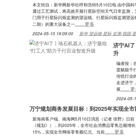
本文转自：新华网新华社呼和浩特5月10日电 由中国
通过工艺测试，将高效开展行星际空间天气日常监测，
门用于行星际闪烁监测的望远镜。行星际闪烁监测望远
……更多
二期）的重大设备之一
2024-05-10 19:09:00
新华,望远镜,星际,监测,我国,
济宁AI
升
编者按：
度赋能千
传统行业
走进济宁，
……更
展
2024-05-1
万宁规划商务发展目标：到2025年实现全
新海南客户端、南海网5月10日消息（记者 张野）日
《规划》），到2025年，全市社会消费品零售总额增长
……更多
15%，实现全市网络零售额亿元。当前