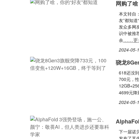
网购了啥
本文转自
友”都知
发众多网
识中被推
……更
余
2024-05-1
骁龙8Ge
618还没
700元，
12GB+2
4699元降
2024-05-1
Alpha
下一届诺贝
发布了其生物