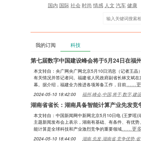
国内
国际
社会
时尚
情感
人文
汽车
健康
我的订阅
科技
第七届数字中国建设峰会将于5月24日在福
本文转自：央广网央广网北京5月10日消息（记者王晶
有关情况并答记者问。福建省人民政府副省长林文斌在
……
幕。据介绍，福建全力推进各项筹备工作，目前
2024-05-10 18:42:00
福州,峰会,中国,将于,数字,建
湖南省省长：湖南具备智能计算产业先发竞
本文转自：中国新闻网中新网北京5月10日电 (王梦瑶
主题新闻发布会上表示，湖南有基础、有条件、有优势
……更
能计算是全球科技和产业激烈竞争的重要领域
2024-05-10 18:44:00
湖南,先发,湖南省,竞争优势,省