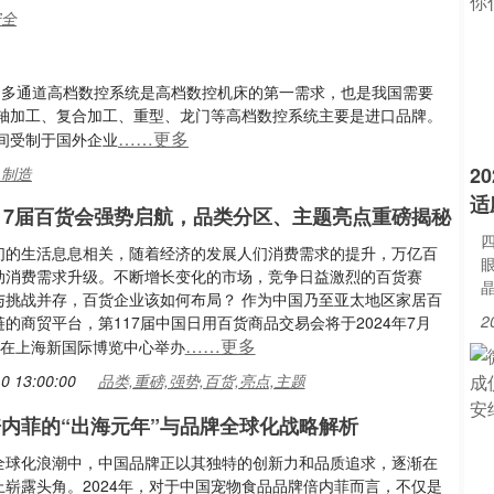
安全
动、多通道高档数控系统是高档数控机床的第一需求，也是我国需要
五轴加工、复合加工、重型、龙门等高档数控系统主要是进口品牌。
……更多
间受制于国外企业
2
,制造
适
第117届百货会强势启航，品类分区、主题亮点重磅揭秘
们的生活息息相关，随着经济的发展人们消费需求的提升，万亿百
动消费需求升级。不断增长变化的市场，竞争日益激烈的百货赛
与挑战并存，百货企业该如何布局？ 作为中国乃至亚太地区家居百
2
的商贸平台，第117届中国日用百货商品交易会将于2024年7月
……更多
0日在上海新国际博览中心举办
0 13:00:00
品类,重磅,强势,百货,亮点,主题
，倍内菲的“出海元年”与品牌全球化战略解析
全球化浪潮中，中国品牌正以其独特的创新力和品质追求，逐渐在
上崭露头角。2024年，对于中国宠物食品品牌倍内菲而言，不仅是