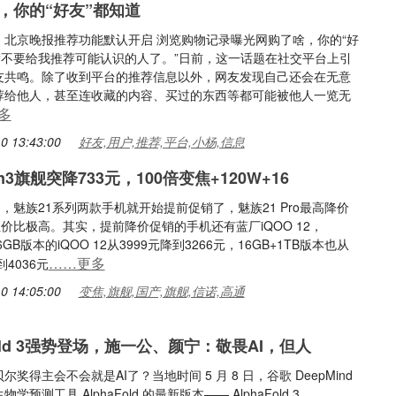
，你的“好友”都知道
：北京晚报推荐功能默认开启 浏览购物记录曝光网购了啥，你的“好
道“不要给我推荐可能认识的人了。”日前，这一话题在社交平台上引
友共鸣。除了收到平台的推荐信息以外，网友发现自己还会在无意
荐给他人，甚至连收藏的内容、买过的东西等都可能被他人一览无
多
0 13:43:00
好友,用户,推荐,平台,小杨,信息
n3旗舰突降733元，100倍变焦+120W+16
到，魅族21系列两款手机就开始提前促销了，魅族21 Pro最高降价
性价比极高。其实，提前降价促销的手机还有蓝厂iQOO 12，
56GB版本的iQOO 12从3999元降到3266元，16GB+1TB版本也从
……更多
到4036元
0 14:05:00
变焦,旗舰,国产,旗舰,信诺,高通
Fold 3强势登场，施一公、颜宁：敬畏AI，但人
尔奖得主会不会就是AI了？当地时间 5 月 8 日，谷歌 DeepMind
学预测工具 AlphaFold 的最新版本—— AlphaFold 3。