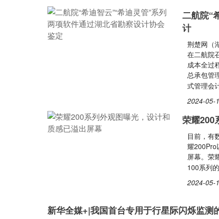
二航院“
计
荆楚网（
在二航院
成本全过程
总承包管
式管理会计
2024-05-1
荣耀20
目前，有
耀200P
屏幕。荣耀
100系
2024-05-1
新华全媒+|我国首台专用于行星际闪烁监测