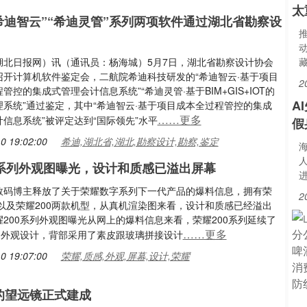
太
希迪智云”“希迪灵管”系列两项软件通过湖北省勘察设
湖北日报网）讯（通讯员：杨海城）5月7日，湖北省勘察设计协会
召开计算机软件鉴定会，二航院希迪科技研发的“希迪智云·基于项目
2
管控的集成式管理会计信息系统”“希迪灵管·基于BIM+GIS+IOT的
A
理系统”通过鉴定，其中“希迪智云·基于项目成本全过程管控的集成
……更多
信息系统”被评定达到“国际领先”水平
假
0 19:02:00
希迪,湖北省,湖北,勘察设计,勘察,鉴定
人
0系列外观图曝光，设计和质感已溢出屏幕
数码博主释放了关于荣耀数字系列下一代产品的爆料信息，拥有荣
2
ro以及荣耀200两款机型，从真机渲染图来看，设计和质感已经溢出
200系列外观图曝光从网上的爆料信息来看，荣耀200系列延续了
……更多
列的外观设计，背部采用了素皮跟玻璃拼接设计
0 19:07:00
荣耀,质感,外观,屏幕,设计,荣耀
的望远镜正式建成