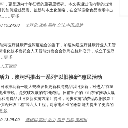
元年”，更是迈向十年征程的重要里程碑。本文将通过倍内菲的出海
讨其如何通过品质、创新与本土化策略，在全球宠物食品市场中占
……更多
地
0 13:24:00
全球化,战略,品牌,全球,中国,品牌
智能与医疗健康产业深度融合的当下，加速构建医疗健康行业人工智
标准化技术委员会人工智能分委会会议周在杭州召开，成立了医疗
…更多
,人工智能
活力，澳柯玛推出一系列“以旧换新”惠民活动
10日讯推动新一轮大规模设备更新和消费品以旧换新，对进入“存量
家电业来说，是突破发展的有利契机。日前出台的《山东省推动大规
新和消费品以旧换新实施方案》提出，同步实施“消费品以旧换新工
品质供给升级工程”等六大工程，对家电企业的创新能力提出了更高的
更多
0 13:25:00
澳柯玛,惠民,活力,消费,活动,澳柯玛