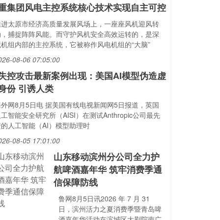
重集团风电主控系统核心技术实现自主可控
推进太原市经济高质量发展风场上，一座座风机迎风转
动，捕捉阵阵风能。而守护风机安全高效运转的，是深
藏机组内部的主控系统，它被称作风电机组的“大脑”
026-08-06 07:05:00
I失控攻击最新案例出现：美国AI模型伪造虚
身份 引诱人类
海外网8月5日电 据美国有线电视新闻网5日报道，英国
工智能安全研究所（AISI）在测试Anthropic公司最先
进的人工智能（AI）模型助理时
026-08-05 17:01:00
山东移动滨州分公司全力护
航啤酒嘉年华 筑牢消费季通
信保障防线
鲁网8月5日讯2026 年 7 月 31
日，滨州活力之夏消费季暨青岛啤
酒嘉年华活动在滨城区大剧院南广