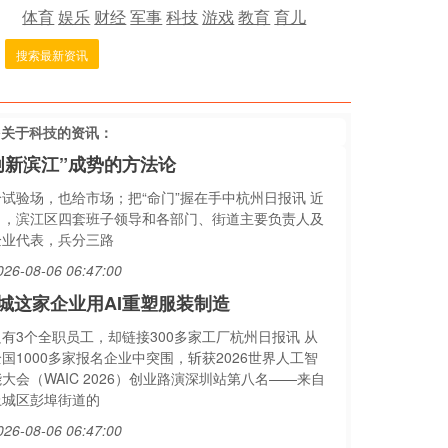
体育
娱乐
财经
军事
科技
游戏
教育
育儿
搜索最新资讯
多关于
科技
的资讯：
创新滨江”成势的方法论
给试验场，也给市场；把“命门”握在手中杭州日报讯 近
日，滨江区四套班子领导和各部门、街道主要负责人及
企业代表，兵分三路
026-08-06 06:47:00
城这家企业用AI重塑服装制造
只有3个全职员工，却链接300多家工厂杭州日报讯 从
国1000多家报名企业中突围，斩获2026世界人工智
大会（WAIC 2026）创业路演深圳站第八名——来自
上城区彭埠街道的
026-08-06 06:47:00