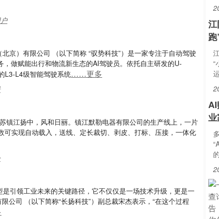
2
用户
江
跑
（北京）有限公司 （以下简称 “驭势科技”）是一家专注于自动驾驶
务，做赋能出行和物流新生态的AI驾驶员。依托自主研发的U-
“
……更多
L3-L4级智能驾驶系统
2
景
A
业
的江苏镇江扬中，风和日丽。镇江默勒电器有限公司的生产线上，一片
数可实现自动载入，送线、定长裁切、剥皮、打标、压接，一体化
“
全
2
化转型是引领工业未来的关键路径，它不仅仅是一场技术升级，更是一
限公司 （以下简称“长扬科技”）副总裁宋杰表示，“在这个过程
多