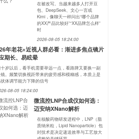
在被改写。当越来越多人打开豆
包、DeepSeek、文心一言或
Kimi，像聊天一样问出“哪个品牌
的XX产品比较好”“XX品牌怎么样”
时
2026-08-05 18:24:00
026年老花+近视人群必看：渐进多焦点镜片
应期长、易眩晕
四十岁以后，看手机需要举远一点，看路牌又要换一副
眼镜。频繁切换视距带来的疲劳感和模糊感，本质上是
晶状体调节能力下降的信号
026-08-05 18:24:00
微流控LNP合成仪如何选：
迈安纳XNano解析
在核酸药物研发进程中，LNP（脂
质纳米粒，Lipid Nanoparticle）包
封技术是决定递送效率与工艺放大
成败的关键环节