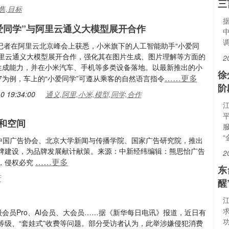
三
售,目标
爱同学”与阿里云通义大模型展开合作
，记者在阿里云北京峰会上获悉，小米旗下的人工智能助手“小爱同
阿里云通义大模型展开合作，强化其在图片生成、图片理解等方面的
2
I生成能力，并在小米汽车、手机等多类设备落地。以最新推出的小
徐
……更多
7为例，车上的“小爱同学”可遵从乘客的自然语言指令
阶
0 19:34:00
通义,阿里,小米,模型,同学,合作
和空间
“
联合中国广告协会、北京大学新闻与传播学院、国家广告研究院，推出
牌建设，为品牌发展献计献策。来源：中新经纬编辑：熊思怡广告
2
……更多
，侵权必究
东
新
醒
会员Pro、AI会员、大会员……据《新华每日电讯》报道，近日有
等级、“套娃式”收费等问题。部分受访者认为，此举涉嫌侵犯消费