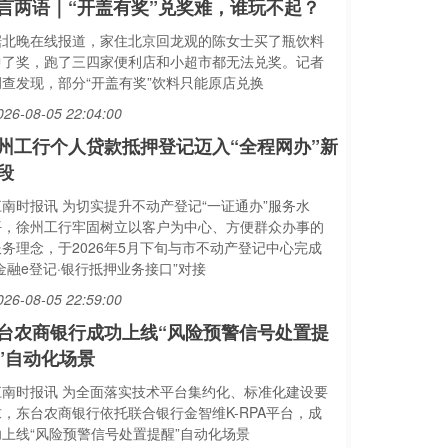
言两语｜“开盖有奖”兑奖难，谁玩不起？
据北晚在线报道，家住北京回龙观的陈女士买了瓶饮料
中了奖，跑了三四家便利店和小超市都无法兑奖。记者
调查发现，部分“开盖有奖”饮料只能原店兑换
026-08-05 22:04:00
州工行个人贷款抵押登记迈入“全程网办”新
段
江南时报讯 为切实提升不动产登记“一证通办”服务水
平，徐州工行牢固树立以客户为中心、方便群众办事的
服务理念，于2026年5月下旬与市不动产登记中心完成
金融e登记·银行抵押业务接口”对接
026-08-05 22:59:00
台农商银行成功上线“风险预警信号处置提
”自动化场景
江南时报讯 为全面落实技术平台集约化、标准化建设要
求，东台农商银行依托联合银行金智维K-RPA平台，成
功上线“风险预警信号处置提醒”自动化场景