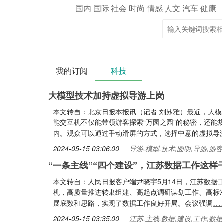
国内
国际
社会
时尚
情感
人文
汽车
健康
我的订阅
科技
大模型技术加持虚拟导游上岗
本文转自：北京日报本报讯（记者 刘苏雅）最近，大
能交互机不仅能带领游客探索“万园之园”的秘密，还
内。观众可以通过手动滑屏的方式，选择中意的虚拟导
2024-05-15 03:06:00
导游,模型,技术,圆明,导游,游
“一条主线”“四个建设”，江苏数据工作这样
本文转自：人民日报客户端尹晓宇5月14日，江苏数
机，高质量推进转隶组建、高起点调研谋划工作、高标
…
展底数和思路，实现了数据工作良好开局。会议强调
2024-05-15 03:35:00
江苏,主线,数据,建设,工作,数