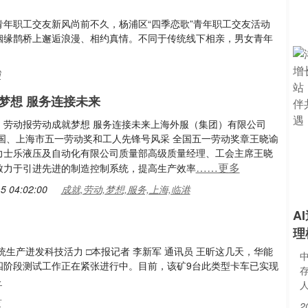
解锁青年职工交友新风尚前不久，杨浦区“四季恋歌”青年职工交友活动
的姻缘鹊桥上邂逅浪漫、相约真情。不同于传统线下相亲，男女青年
浦
梦想 服务连接未来
：劳动报劳动成就梦想 服务连接未来上海外服（集团）有限公司
全国、上海市五一劳动奖和工人先锋号风采 全国五一劳动奖章王晓谕
力士乐液压及自动化有限公司质量部高级质量经理、工会主席王晓
……更多
致力于引进先进的制造控制系统，提高生产效率
5 04:02:00
成就,劳动,梦想,服务,上海,临港
A
理
生产迸发科技活力 □本报记者 李新军 通讯员 王昕这几天，华能
四阶段测试工作正在紧张进行中。目前，该矿9台此类型卡车已实现
多
人
技
2