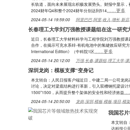
长轨道，面向未来展现出积极发展势头。财报中显示，被归
……更多
2024财年Q4和整个2024财年分别达到514
2024-05-14 19:59:00
阿里巴巴,阿里,收入,增长,新店
长春理工大学刘万强教授课题组在这一研究
近日，长春理工大学材料科学与工程学院刘万强教授课
合作，在揭示可充水系锌-有机电池中的氢键效应研究方面取得
……更多
International Edition》（中科院1区
2024-05-14 20:12:00
万强,长春,课题组,理工大学,课
深圳龙岗：模板支撑“变身记
本文转自：人民日报客户端近日，中建二局一公司龙岗
讨论，决定对梁底结构进行革新，引入双槽钢托梁设计增大
…
1500*1500，从而提升整个架体的安全性和经济效益
2024-05-14 20:50:00
龙岗,深圳,模板,模板,项目,模
我国芯片
本文转自
达科技公