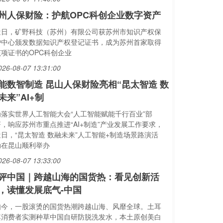
州人保财险：护航OPC科创企业数字资产
近日，矿野科技（苏州）有限公司获苏州市知识产权保
护中心颁发数据知识产权登记证书，成为苏州首家取得
该项证书的OPC科创企业
026-08-07 13:31:00
能数智制造 昆山人保财险亮相“昆太智造 数
未来”AI+制
为落实世界人工智能大会“人工智能赋能千行百业”部
署，响应苏州市重点推进“AI+制造”产业发展工作要求，
近日，“昆太智造 数融未来”人工智能+制造场景路演活
动在昆山顺利举办
026-08-07 13:33:00
评中国｜跨越山海的国货热：看见创新活
，读懂发展底气-中国
如今，一股滚烫的国货热潮跨越山海、风靡全球。土耳
其消费者实测种草中国自研防脱洗发水，本土原创美白