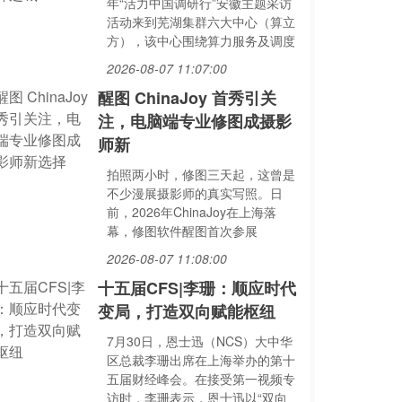
年“活力中国调研行”安徽主题采访
活动来到芜湖集群六大中心（算立
方），该中心围绕算力服务及调度
2026-08-07 11:07:00
醒图 ChinaJoy 首秀引关
注，电脑端专业修图成摄影
师新
拍照两小时，修图三天起，这曾是
不少漫展摄影师的真实写照。日
前，2026年ChinaJoy在上海落
幕，修图软件醒图首次参展
2026-08-07 11:08:00
十五届CFS|李珊：顺应时代
变局，打造双向赋能枢纽
7月30日，恩士迅（NCS）大中华
区总裁李珊出席在上海举办的第十
五届财经峰会。在接受第一视频专
访时，李珊表示，恩士迅以“双向