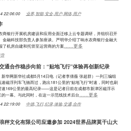
4 22:06:00
业界,智能,安全,用户,网络,用户
作
水农商银行开展机房建设和应用全面迁移上云专题调研，并组织召开
、金融科技部负责人参加座谈。严明华介绍了响水农商银行金融大
……更多
报了机房自建和托管至运营商的方案
指导
交通合作稳步向前：“贴地飞行”体验再创新纪录
：新华网新华社成都5月14日电（记者李倩薇 张超群）一列三编组
速磁浮列车飞驰而过，跑出181公里的“贴地飞行”时速，同时也刷
时速169公里的最高纪录——这是记者日前在成都市新津区磁浮示
……更多
证的一幕。与此同时，在这一示范线技术后台
4 22:19:00
中德,飞行,纪录,体验,交通,合作
浪秤文化有限公司应邀参加 2024世界品牌莫干山大