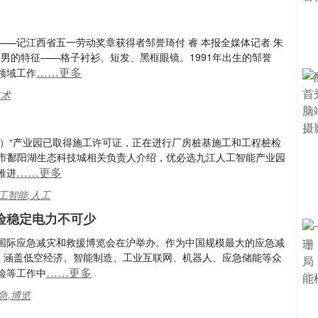
—记江西省五一劳动奖章获得者邹誉琦付 睿 本报全媒体记者 朱
工男的特征——格子衬衫、短发、黑框眼镜。1991年出生的邹誉
……更多
领域工作
技术
涛）“产业园已取得施工许可证，正在进行厂房桩基施工和工程桩检
江市鄱阳湖生态科技城相关负责人介绍，优必选九江人工智能产业园
……更多
推进
人工智能,人工
险稳定电力不可少
国际应急减灾和救援博览会在沪举办。作为中国规模最大的应急减
展，涵盖低空经济、智能制造、工业互联网、机器人、应急储能等众
……更多
险等工作中
急,博览