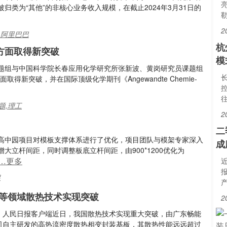
类为“其他”的非核心业务收入规模，在截止2024年3月31日的
2
,阿里巴巴
杭
方面取得新突破
模
题组与中国科学院长春应用化学研究所张新波、黄岗研究员课题组
新突破，并在国际顶级化学期刊《Angewandte Chemie-
题,理工
2
二
高中园项目对模板支撑体系进行了优化，项目团队与模架专家深入
成
立杆间距，同时调整板底立杆间距，由900*1200优化为
…更多
架
等领域散热技术实现突破
2
：人民日报客户端近日，我国散热技术实现重大突破，由广东畅能
司自主研发的高热流密度散热相变封装基板，其散热性能远远超过