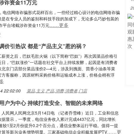
涉诈资金11万元
2
前，电信网络诈骗形式花样百出，一些经过精心设计的电信网络诈骗
。但是在专业人员的鉴别和科技手段的加成下，无论多么巧妙包装的
……更多
诈平台堵截涉诈资金11万元
行
调价引热议 都是“产品主义”惹的祸？
工薪资之后，巴奴毛肚火锅（以下简称“巴奴”）再次因菜品价格引
近日，“巴奴涨价”一话题在社交平台上持续发酵，起因是有消费者
奴北京门店部分菜品涨价2—4元，涉及到拽面、茴香小油条等菜
官方客服称，因原材料采购价格和运输成本上涨，价格会稍有浮
多
4 22:02:00
菜品,主义,产品,消费,消费者,门店
用户为中心 持续打造安全、智能的未来网络
：人民网人民网北京5月14日电 （记者乔雪峰）近日，工业和信息
数据显示，一季度，电信业务收入累计完成4437亿元，同比增长
增速较1至2月份提升0.2个百分点，通信业整体运行平稳。值得一提
……更
计算等新兴业务增势明显。三家基础电信企业积极发展IPTV