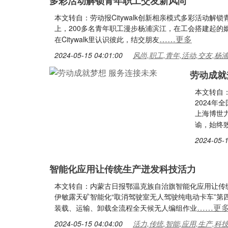
多彩活动解锁青年职工交友新风尚
本文转自：劳动报Citywalk创新相亲模式多彩活动
上，200多名青年职工漫步杨浦滨江，在工会搭建起
……更多
在Citywalk里认识彼此，结交朋友
2024-05-15 04:01:00
风尚,职工,青年,活动,交友,杨
劳动成就
本文转自
2024年
上海博世
谕，始终
2024-05-1
智能化应用让传统生产迸发科技活力
本文转自：内蒙古日报鄂温克族自治旗智能化应用让传统
伊敏露天矿智能化“取消驾驶室无人驾驶纯电动卡车”第
……更
装载、运输、卸载全流程全天候无人编组作业
2024-05-15 04:04:00
活力,传统,智能,应用,生产,科