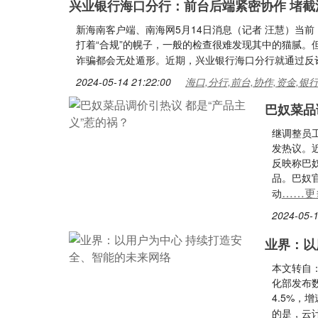
兴业银行海口分行：前台后端紧密协作 堵截
新海南客户端、南海网5月14日消息（记者 汪慧）当
打着“合规”的幌子，一般的检查很难发现其中的猫腻
诈骗都会无处遁形。近期，兴业银行海口分行就通过反
2024-05-14 21:22:00
海口,分行,前台,协作,资金,银
巴奴菜品
继调整员
发热议。
反映称巴
品。巴奴
……更
动
2024-05-1
业界：以
本文转自
化部发布
4.5%，
的是，云