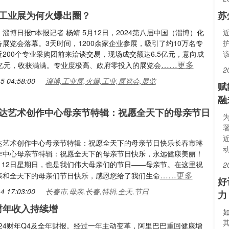
工业展为何火爆出圈？
苏
淄博日报□本报记者 杨靖 5月12日，2024第八届中国（淄博）化
展览会落幕。3天时间，1200余家企业参展，吸引了约10万名专
200个专业采购团前来洽谈交易，现场成交额达6.5亿元，意向成
……更多
0亿元，收获满满。专业度极高、政府零投入的展览会
2
5 04:58:00
淄博,工业展,火爆,工业,展览会,展览
赋
融
达艺术创作中心母亲节特辑：祝愿全天下的母亲节日
达艺术创作中心母亲节特辑：祝愿全天下的母亲节日快乐长春市琳
作中心母亲节特辑：祝愿全天下的母亲节日快乐，永远健康美丽！
5月12日星期日，也是我们伟大母亲们的节日——母亲节。在这里祝
2
……更多
亲和全天下的母亲们节日快乐，感恩您给了我们生命
好
4 17:03:00
长春市,母亲,长春,特辑,全天,节日
力
4财年收入持续增
024财年Q4及全年财报。经过一年主动变革，阿里巴巴重回健康增