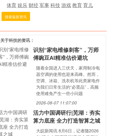
体育
娱乐
财经
军事
科技
游戏
教育
育儿
搜索最新资讯
多关于
科技
的资讯：
识别“家电维修刺客”，万师
傅豌豆AI精准估价避坑
随着全国进入三伏天，家用制冷电
器空调的使用也迎来高峰。然而，
空调、冰箱、洗衣机等此类家电作
为我们日常生活的“必需品”，高频
使用难免产生一些小问题
2026-08-07 11:07:00
活力中国调研行|芜湖：夯实
算力底座 全力打造智算之城
大皖新闻讯 8月6日，记者随2026