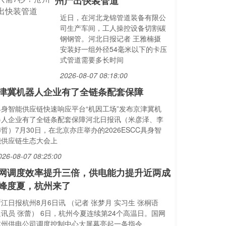
州产出快装管道
近日，在河北龙锦管道装备有限公
司生产车间，工人操控设备切割碳
钢钢管。河北日报记者 王雅楠摄
安装好一组外径54毫米以下的卡压
式管道需要多长时间
2026-08-07 08:18:00
津冀机器人企业有了全链条配套保障
具身智能供应链快速响应平台“机因工场”发布京津冀机
器人企业有了全链条配套保障河北日报讯（米彦泽、李
哲）7月30日，在北京亦庄举办的2026ESCC具身智
能供应链生态大会上
026-08-07 08:25:00
网调度效率提升三倍，供电能力提升近两成
峰度夏，杭州来了
江日报杭州8月6日讯 （记者 张梦月 实习生 张桐语
通讯员 张蕾） 6日，杭州今夏连续第24个高温日。国网
杭州供电公司调度控制中心大屏幕亮起一条指令