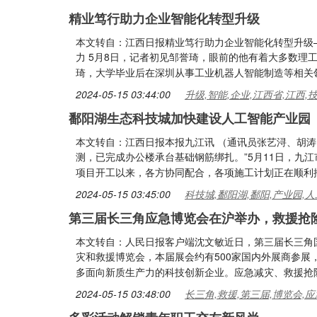
精业笃行助力企业智能化转型升级
本文转自：江西日报精业笃行助力企业智能化转型升级—
力 5月8日，记者初见邹誉琦，眼前的他有着大多数理
琦，大学毕业后在深圳从事工业机器人智能制造等相关
2024-05-15 03:44:00
升级,智能,企业,江西省,江西,
鄱阳湖生态科技城加快建设人工智能产业园
本文转自：江西日报本报九江讯 （通讯员张艺浔、胡
测，已完成办公楼承台基础钢筋绑扎。”5月11日，九
项目开工以来，各方协同配合，各项施工计划正在顺利
2024-05-15 03:45:00
科技城,鄱阳湖,鄱阳,产业园,
第三届长三角应急博览会在沪举办，救援抢
本文转自：人民日报客户端沈文敏近日，第三届长三角
灾和救援博览会，本届展会约有500家国内外展商参
多面向新质生产力的科技创新企业。应急减灾、救援抢
2024-05-15 03:48:00
长三角,救援,第三届,博览会,应