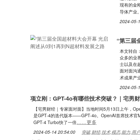
现有的金
导体产业。
2024-05-1
“第三届
本文转自
众多的业
士以及在
面对面沟
术成果产
2024-05-1
项立刚：GPT-4o有哪些技术突破？｜宅男
【宅男财经｜专家面对面】当地时间5月13日上午，Ope
是GPT-4的迭代版本——GPT-4o。OpenAI首席技术官M
……更多
GPT-4 Turbo快了一倍
2024-05-14 20:54:00
突破,财经,技术,模态,能力,用