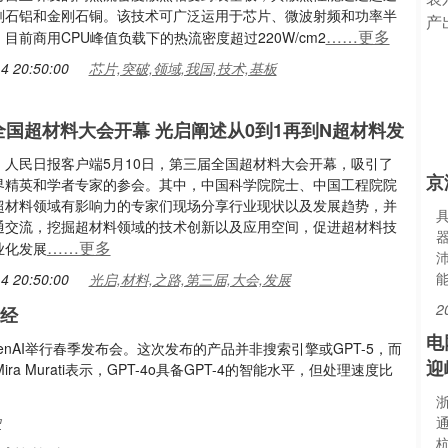
刚石铝和金刚石铜。该技术可广泛运用于芯片、微波射频和功率半
……更多
目前商用CPU峰值负载下的热流密度超过220W/cm2
4 20:50:00
芯片,突破,领域,我国,技术,基板
全国超材料大会开幕 光启阐述从0到1再到N超材料发
：人民日报客户端5月10日，第三届全国超材料大会开幕，吸引了
京
界精英和学者专家的参会。其中，中国科学院院士、中国工程院院
超材料领域有影响力的专家们现场分享行业现状以及发展趋势，并
通交流，挖掘超材料领域的技术创新以及应用空间，促进超材料技
……更多
业化发展
沛
4 20:50:00
光启,材料,之路,第三届,大会,发展
2
财经
电
nAI举行春季发布会。这次发布的产品并非搜索引擎或GPT-5，而
迎
ira Murati表示，GPT-4o具备GPT-4的智能水平，但处理速度比
浙
户