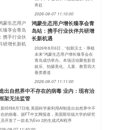
奔赴
2026-08-07 11:10:00
鸿蒙生态用户增长臻享会青
岛站：携手行业伙伴共研增
长新机遇
2026年8月6日，“创新沃土・厚植
未来”鸿蒙生态用户增长臻享会在
青岛成功举办。本场活动聚焦影音
娱乐、拍摄美化、儿童、教育四大
垂类赛道
2026-08-07 11:11:00
I造出自然界中不存在的病毒 业内：现有治
框架无法监管
中新经纬8月7日电 美国科学家利用AI制造出自然界中不
存在的病毒。据FT中文网报道，美国斯坦福大学的研究
员开发了一款名为Evo 2的生成式AI程序
026-08-07 11:40:00